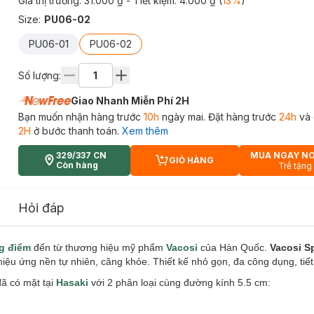
Giá thị trường:
31.000 ₫
- Tiết kiệm:
4.000 ₫
(
13
%
)
Size
:
PU06-02
PU06-01
PU06-02
Số lượng:
Giao Nhanh Miễn Phí 2H
Bạn muốn nhận hàng trước
10h
ngày mai. Đặt hàng trước
24h
và 
2H
ở bước thanh toán.
Xem thêm
329/337 CN
MUA NGAY N
GIỎ HÀNG
CART PLUS ICON
Còn hàng
Trễ tặng
Hỏi đáp
g điểm
đến từ thương hiệu mỹ phẩm
Vacosi
của Hàn Quốc.
Vacosi S
iệu ứng nền tự nhiên, căng khỏe. Thiết kế nhỏ gọn, đa công dụng, tiế
ã có mặt tại
Hasaki
với 2 phân loại cùng đường kính 5.5 cm: