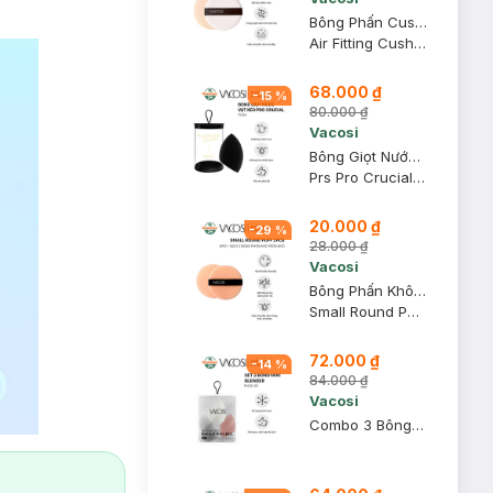
Bông Phấn Cushion Vacosi BP22 (1 Cái)
Air Fitting Cushion Puff
68.000 ₫
-
15
%
80.000 ₫
Vacosi
Bông Giọt Nước Vạt Xéo Vacosi Pro PH04 (Hộp 1 Cái)
Prs Pro Crucial Flat Blender
20.000 ₫
-
29
%
28.000 ₫
Vacosi
Bông Phấn Khô Vacosi Tròn Nhỏ BP01 (Bịch 2 Cái)
Small Round Puff - BP01
72.000 ₫
-
14
%
84.000 ₫
Vacosi
Combo 3 Bông Trang Điểm Vacosi Mini PH05-02