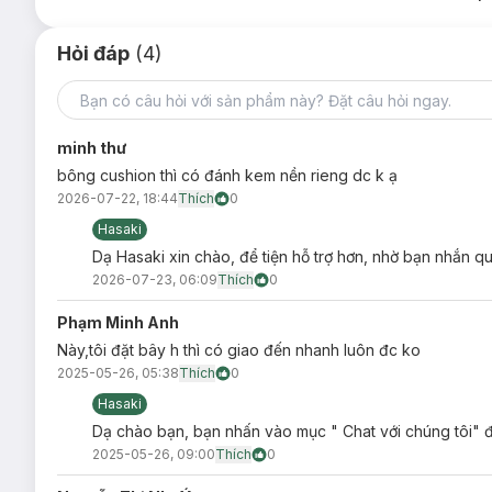
Hỏi đáp
(4)
minh thư
bông cushion thì có đánh kem nền rieng dc k ạ
2026-07-22, 18:44
Thích
0
Hasaki
Dạ Hasaki xin chào, để tiện hỗ trợ hơn, nhờ bạn nhắn 
2026-07-23, 06:09
Thích
0
Phạm Minh Anh
Này,tôi đặt bây h thì có giao đến nhanh luôn đc ko
2025-05-26, 05:38
Thích
0
Hasaki
Dạ chào bạn, bạn nhấn vào mục " Chat với chúng tôi" đ
2025-05-26, 09:00
Thích
0
Mục đích sử dụng: