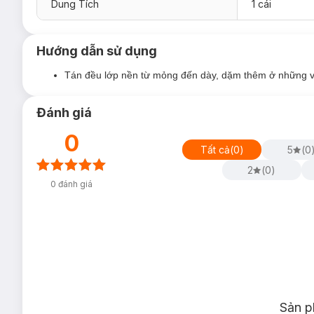
Dung Tích
1 cái
Hướng dẫn sử dụng
Tán đều lớp nền từ mỏng đến dày, dặm thêm ở những v
Đánh giá
0
Tất cả
(
0
)
5
(
0
2
(
0
)
0
đánh giá
Sản p