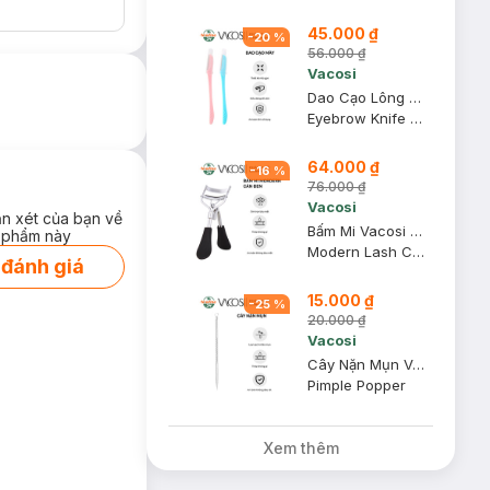
45.000 ₫
-
20
%
56.000 ₫
Vacosi
Dao Cạo Lông Mày Vacosi DC06 (2 Cây)
Eyebrow Knife DC06
64.000 ₫
-
16
%
76.000 ₫
Vacosi
ận xét của bạn về
Bấm Mi Vacosi Modern Lash Curler Cán Đen BM03
 phẩm này
Modern Lash Curler
 đánh giá
15.000 ₫
-
25
%
20.000 ₫
Vacosi
Cây Nặn Mụn Vacosi 2 Đầu NM01
Pimple Popper
Xem thêm