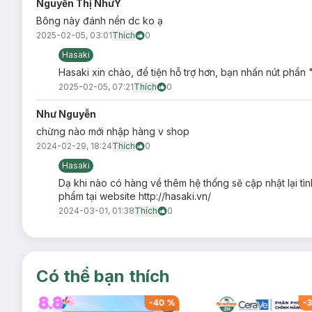
Nguyễn Thị NhưÝ
Dùng tán kem nền (lỏng, BB / CC) hoặc cushion, phấn 
Bông này đánh nền dc ko ạ
Ưu thế nổi bật của Bông Cushion Vacosi PU0
2025-02-05, 03:01
Thích
0
Hasaki
Công nghệ Bouncy x2 cải tiến
bề mặt bông thấm kem 
Hasaki xin chào, để tiện hỗ trợ hơn, bạn nhấn nút phần 
đều cả khuôn mặt.
2025-02-05, 07:21
Thích
0
Chất liệu mút nén siêu mịn bám phấn nhưng không hút p
Như Nguyễn
Quai cầm chắc chắc, kích thước nhỏ gọn vừa tay.
chừng nào mới nhập hàng v shop
Bông nở nhẹ khi ngậm nước, giúp nền không bị cakey (m
2024-02-29, 18:24
Thích
0
Hướng dẫn bảo quản Bông Cushion Vacosi P
Hasaki
Nơi khô ráo, thoáng mát, tránh ánh nắng trực tiếp.
Dạ khi nào có hàng về thêm hệ thống sẽ cập nhật lại tì
phẩm tại website http://hasaki.vn/
Vệ sinh bông phấn định kỳ.
2024-03-01, 01:38
Thích
0
Lưu ý:
Ngày sản xuất:
Xem trên bao bì sản phẩm.
Hạn sử dụng:
05 năm kể từ ngày sản xuất.
Có thể bạn thích
Lưu ý: Tác dụng có thể khác nhau tuỳ cơ địa của người dùn
-
39
%
-
40
%
-
3