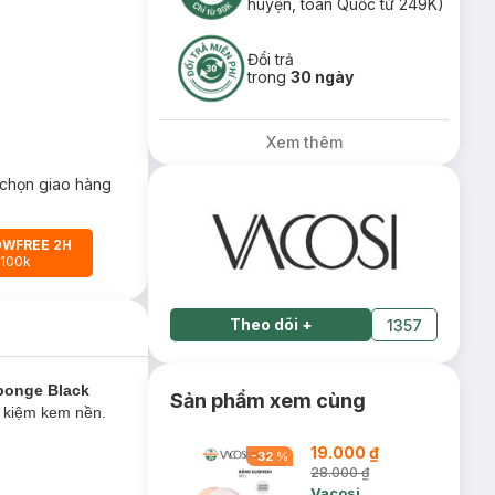
huyện, toàn Quốc từ 249K)
Đổi trả
trong
30 ngày
Xem thêm
chọn giao hàng
OWFREE 2H
 100k
Theo dõi
+
1357
ponge Black
Sản phẩm xem cùng
t kiệm kem nền.
19.000 ₫
-
32
%
28.000 ₫
Vacosi