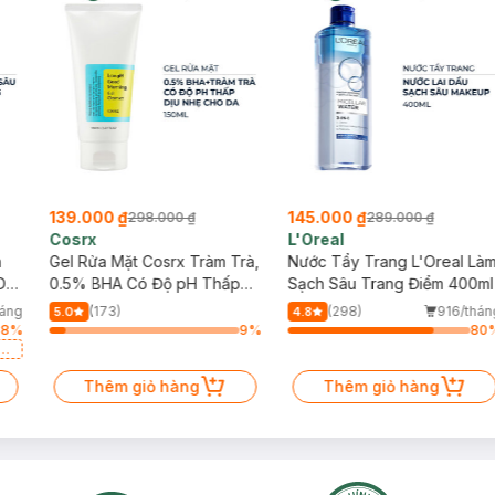
139.000 ₫
145.000 ₫
298.000 ₫
289.000 ₫
Cosrx
L'Oreal
h
Gel Rửa Mặt Cosrx Tràm Trà,
Nước Tẩy Trang L'Oreal Là
Da
0.5% BHA Có Độ pH Thấp
Sạch Sâu Trang Điểm 400ml
150ml
háng
(173)
(298)
916/thán
5.0
4.8
88
%
9
%
80
a
Thêm giỏ hàng
Thêm giỏ hàng