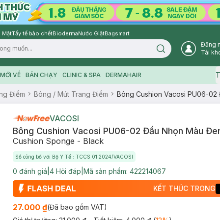
 Mặt
Tẩy tế bào chết
Bioderma
Nước Giặt
Bagsmart
Đăng 
Search icon
Tài kh
T
MỚI VỀ
BÁN CHẠY
CLINIC & SPA
DERMAHAIR
ng Điểm
Bông / Mút Trang Điểm
Bông Cushion Vacosi PU06-02 
VACOSI
Bông Cushion Vacosi PU06-02 Đầu Nhọn Màu Đen
Cushion Sponge - Black
Số công bố với Bộ Y Tế : TCCS 01:2024/VACOSI
0
đánh giá
|
4
Hỏi đáp
|
Mã sản phẩm:
422214067
KẾT THÚC TRONG
27.000 ₫
(Đã bao gồm VAT)