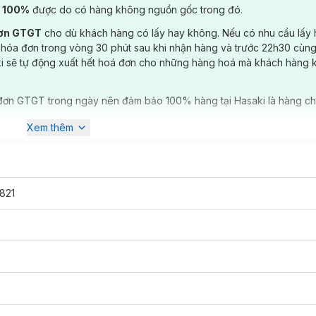
) 100%
được do có hàng không nguồn gốc trong đó.
đơn GTGT
cho dù khách hàng có lấy hay không. Nếu có nhu cầu lấy
 hóa đơn trong vòng 30 phút sau khi nhận hàng và trước 22h30 cùng
ki sẽ tự động xuất hết hoá đơn cho những hàng hoá mà khách hàng 
đơn GTGT trong ngày nên đảm bảo 100% hàng tại Hasaki là hàng ch
Xem thêm
821
ao tác linh hoạt đến các vùng khóe mũi, rãnh cười, hốc mắt…