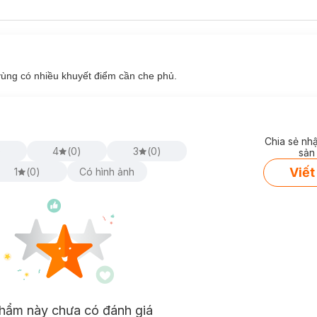
ùng có nhiều khuyết điểm cần che phủ.
Chia sẻ nh
)
4
(
0
)
3
(
0
)
sản
Viết
1
(
0
)
Có hình ảnh
hẩm này chưa có đánh giá