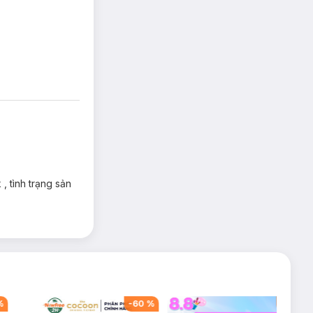
m chắc và che phủ
, tình trạng sản
%
-
60
%
-
42
%