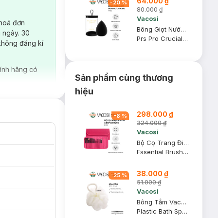
64.000 ₫
-
20
%
80.000 ₫
Vacosi
 hoá đơn
Bông Giọt Nước Vacosi Pro PH03 (Hộp 1 Cái)
 ngày. 30
Prs Pro Crucial Flat Blender
không đăng kí
ính hãng có
Sản phẩm cùng thương
hiệu
298.000 ₫
-
8
%
324.000 ₫
Vacosi
Bộ Cọ Trang Điểm Vacosi 14 Cây BC09 (Bóp Da Hồng)
Essential Brush Set BC09
38.000 ₫
-
25
%
51.000 ₫
Vacosi
Bông Tắm Vacosi BP21
Plastic Bath Sponge