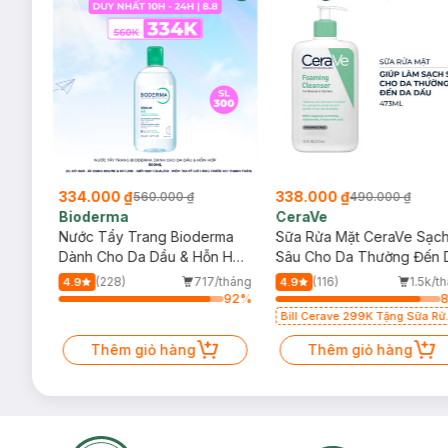
334.000 ₫
338.000 ₫
560.000 ₫
490.000 ₫
Bioderma
CeraVe
rma
Nước Tẩy Trang Bioderma
Sữa Rửa Mặt CeraVe Sạc
m
Dành Cho Da Dầu & Hỗn Hợp
Sâu Cho Da Thường Đến 
500ml
Dầu 473ml
/tháng
(228)
717/tháng
(116)
1.5k/t
4.9
4.9
36
%
92
%
Bill Cerave 299K Tặng Sữa Rử
Mặt Cerave 30ml (SL có hạn)
Thêm giỏ hàng
Thêm giỏ hàng