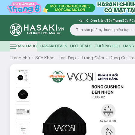
Kem Chống Nắng
Tẩy Trang
Sữa Rửa
Logo
DANH MỤC
HASAKI DEALS
HOT DEALS
THƯƠNG HIỆU
HÀNG 
Hamburger icon
Trang chủ
Sức Khỏe - Làm Đẹp
Trang Điểm
Dụng Cụ Tra