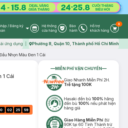
0
nhập
/
Đăng ký
Hệ thống
Bảo
Hỗ trợ
User Icon
Store Icon
Warranty Icon
Phone Icon
Cart I
oản
cửa hàng
hành
khách hàng
ải ứng dụng
Phường 8, Quận 10, Thành phố Hồ Chí Minh
Map icon
Đầu Nhọn Màu Đen 1 Cái
MIỄN PHÍ VẬN CHUYỂN
 1 Cái
Giao Nhanh Miễn Phí 2H.
Trễ tặng 100K
Hasaki đền bù
100%
hãng
đền bù
100%
nếu phát hiện
hàng giả
:
:
:
0
02
25
58
Giao Hàng Miễn Phí
(từ
90K tại 60 Tỉnh Thành trừ