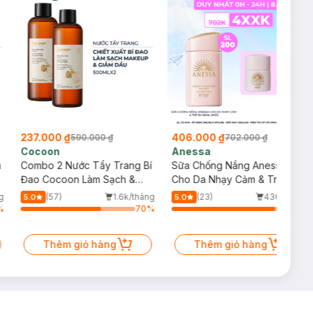
237.000 ₫
406.000 ₫
590.000 ₫
702.000 ₫
Cocoon
Anessa
m
Combo 2 Nước Tẩy Trang Bí
Sữa Chống Nắng Anessa
Đao Cocoon Làm Sạch &
Cho Da Nhạy Cảm & Trẻ Em
Giảm Dầu 500ml
60ml (Mới)
g
(57)
1.6k/tháng
(23)
436/tháng
5.0
5.0
%
70
%
90
%
Thêm giỏ hàng
Thêm giỏ hàng