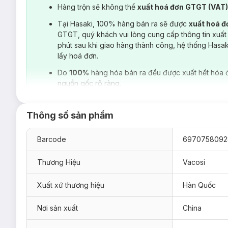
Hàng trộn sẽ không thể
xuất hoá đơn GTGT (VAT
Tại Hasaki, 100% hàng bán ra sẽ được
xuất hoá 
GTGT, quý khách vui lòng cung cấp thông tin xuất
phút sau khi giao hàng thành công, hệ thống Hasa
lấy hoá đơn.
Do
100%
hàng hóa bán ra đều được xuất hết hóa 
nguồn gốc rõ ràng.
Thông số sản phẩm
Barcode
6970758092
Thương Hiệu
Vacosi
Xuất xứ thương hiệu
Hàn Quốc
Nơi sản xuất
China
PU06-02 Đầu Nhọn:
Thiết kế mới với đầu nhọn giúp th