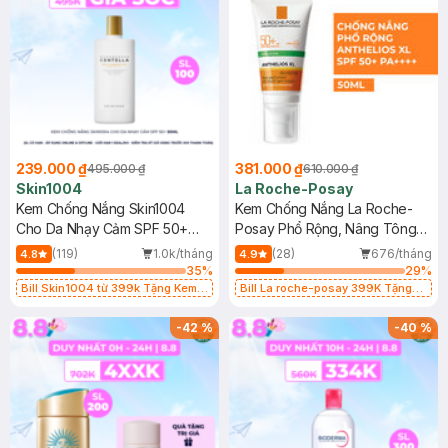
239.000 ₫
381.000 ₫
495.000 ₫
610.000 ₫
Skin1004
La Roche-Posay
Kem Chống Nắng Skin1004
Kem Chống Nắng La Roche-
Cho Da Nhạy Cảm SPF 50+
Posay Phổ Rộng, Nâng Tông
50ml
Kiềm Dầu 50ml
(119)
1.0k/tháng
(28)
676/tháng
4.8
4.9
35
%
29
%
Bill Skin1004 từ 399k Tặng Kem
Bill La roche-posay 399K Tặng
Chống Nắng Cho Da Nhạy Cảm
Gel rửa mặt da dầu nhạy cảm 50ml
SPF 50+ 20ml (SL Có Hạn)
(SL có hạn)
-
42
%
-
40
%