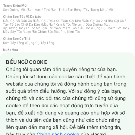
Trang Điểm Môi
Son Dưỡng Môi
/
Son Kem / Tint
/
Son Thỏi
/
Son Bóng
/
Tẩy Trang Mắt / Môi
Chăm Sóc Tóc Và Da Đầu
Dầu Gội Và Dầu Xả
/
Dầu Gội
/
Dầu Xả
/
Dầu Gội Khô
/
Dầu Gội Xả 2in1
/
Bộ Gội Xả
/
Tẩy Tế Bào Chết Da Đầu
/
Mặt Nạ / Kem Ủ Tóc
/
Serum / Dầu Dưỡng Tóc
/
Xịt Dưỡng Tóc
/
Thuốc Nhuộm Tóc
/
Sản Phẩm Tạo Kiểu Tóc
/
Dụng Cụ Chăm Sóc Tóc
/
Máy Sấy Tóc
/
Lược
/
Bộ Chăm Sóc Tóc
/
Phụ Kiện Tóc
Chăm Sóc Cơ Thể
Kem Tẩy Lông
/
Dụng Cụ Tẩy Lông
Nước Hoa
Nước Hoa Nữ
/
Nước Hoa Nam
/
Nước Hoa Cao Cấp
/
Xịt Thơm Toàn Thân
/
Nước Hoa Vùng Kín
Notice about cookies usage
BIỂU NGỮ COOKIE
Chăm Sóc Cá Nhân
Chúng tôi quan tâm đến quyền riêng tư của bạn.
Chống Muỗi
/
Khẩu Trang
/
Máy Massage
/
Mặt Nạ Xông Hơi
/
Nước Rửa Tay
/
Sản Phẩm Chăm Sóc Khác
/
Bàn Chải Đánh Răng
/
Bàn Chải Điện
/
Chúng tôi sử dụng các cookie cần thiết để vận hành
Hỗ Trợ Trắng Răng
/
Kem Đánh Răng
/
Máy Tăm Nước
/
Nước Súc Miệng
/
Tăm / Chỉ Nha Khoa
/
Xịt Thơm Miệng
/
Dung Dịch Vệ Sinh
/
Dưỡng Vùng Kín
/
website của chúng tôi và đồng hành cùng bạn trong
Khăn Ướt Vệ Sinh Vùng Kín
/
Băng Vệ Sinh
/
Tampon
/
Bọt Cạo Râu
/
Dao Cạo Râu
/
Máy Cạo Râu
suốt quá trình điều hướng. Với sự đồng ý của bạn,
Vấn Đề Về Da
chúng tôi và các đối tác của chúng tôi cũng sử dụng
Da Dầu / Lỗ Chân Lông To
/
Da Khô / Mất Nước
/
Da Lão Hóa
/
Da Mụn
/
Da Nhạy Cảm / Kích Ứng
/
Da Xỉn Màu
/
Thâm / Nám / Tàn Nhang
/
cookie để theo dõi các hoạt động trực tuyến của
Quầng Thâm & Bọng Mắt
/
Sẹo
/
Viêm Da Cơ Địa
bạn, đề xuất nội dung và quảng cáo phù hợp với sở
Dụng Cụ / Phụ Kiện Chăm Sóc Da
Chat i
Bông Tẩy Trang
/
Khăn Lau Mặt Khô
/
Dụng Cụ / Máy Rửa Mặt
/
Máy Chăm Sóc Da
/
thích và ưu tiên của bạn cũng như các chức năng
Dụng Cụ Chăm Sóc Khác
liên quan đến mạng xã hội. Để biết thêm thông tin,
hãy truy cập
Chính sách cookie
của Hasaki.
NowFree 2H
Giao Nhanh Miễn Phí 2H
Xem chi tiết