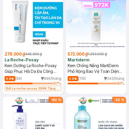
278.000 ₫
572.000 ₫
445.000 ₫
1.350.000 ₫
La Roche-Posay
Martiderm
Kem Dưỡng La Roche-Posay
Kem Chống Nắng MartiDerm
Giúp Phục Hồi Da Đa Công
Phổ Rộng Bảo Vệ Toàn Diện
Dụng 40ml
40ml
(56)
895/tháng
(110)
243/tháng
4.9
4.9
57
%
61
%
Bill La roche-posay 399K Tặng
Gel rửa mặt da dầu nhạy cảm 50ml
(SL có hạn)
-
60
%
-
52
%