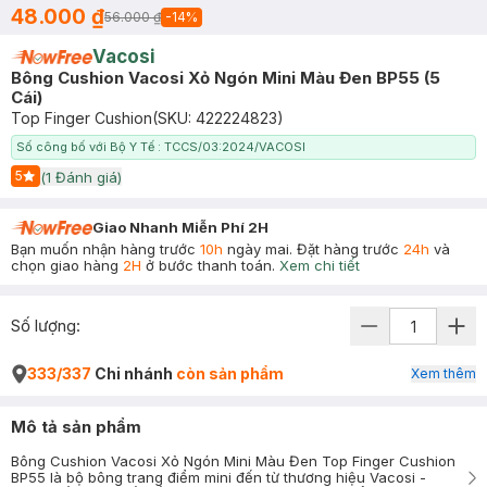
48.000 ₫
56.000 ₫
-
14
%
Vacosi
Bông Cushion Vacosi Xỏ Ngón Mini Màu Đen BP55 (5
Cái)
Top Finger Cushion
(SKU:
422224823
)
Số công bố với Bộ Y Tế : TCCS/03:2024/VACOSI
5
(
1
Đánh giá)
Start Icon
Giao Nhanh Miễn Phí 2H
Bạn muốn nhận hàng trước
10h
ngày mai. Đặt hàng trước
24h
và
chọn giao hàng
2H
ở bước thanh toán.
Xem chi tiết
Số lượng:
333/337
Chi nhánh
còn sản phẩm
Xem thêm
Mô tả sản phẩm
Bông Cushion Vacosi Xỏ Ngón Mini Màu Đen Top Finger Cushion
BP55 là bộ bông trang điểm mini đến từ thương hiệu Vacosi -