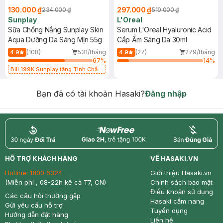
130.000 ₫
297.000 ₫
234.000 ₫
519.000 ₫
Sunplay
L'Oreal
Sữa Chống Nắng Sunplay Skin
Serum L'Oreal Hyaluronic Acid
Aqua Dưỡng Da Sáng Mịn 55g
Cấp Ẩm Sáng Da 30ml
(108)
531/tháng
(27)
279/tháng
4.9
4.9
67
%
14
%
Bill 199K Sunplay tặng Tinh Chất
Chống Nắng 7g trị giá 30K (SL có
hạn)
Bạn đã có tài khoản Hasaki?
Đăng nhập
return
nowfree
price
HỖ TRỢ KHÁCH HÀNG
VỀ HASAKI.VN
Hotline:
1800 6324
Giới thiệu Hasaki.vn
(Miễn phí , 08-22h kể cả T7, CN)
Chính sách bảo mật
Điều khoản sử dụng
Các câu hỏi thường gặp
Hasaki cẩm nang
Gửi yêu cầu hỗ trợ
Tuyển dụng
Hướng dẫn đặt hàng
Liên hệ