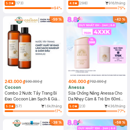
150ml
(173)
(298)
916/tháng
5.0
4.8
94
%
75
%
-
59
%
-
42
%
243.000 ₫
406.000 ₫
590.000 ₫
702.000 ₫
Cocoon
Anessa
Combo 2 Nước Tẩy Trang Bí
Sữa Chống Nắng Anessa Cho
Đao Cocoon Làm Sạch & Giảm
Da Nhạy Cảm & Trẻ Em 60ml
Dầu 500ml
(Mới)
(57)
1.6k/tháng
(23)
436/tháng
5.0
5.0
17
%
77
%
-
38
%
-
58
%