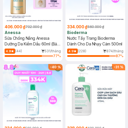
406.000 ₫
334.000 ₫
702.000 ₫
560.000 ₫
Anessa
Bioderma
Sữa Chống Nắng Anessa
Nước Tẩy Trang Bioderma
Dưỡng Da Kiềm Dầu 60ml (Bản
Dành Cho Da Nhạy Cảm 500ml
Mới)
(44)
531/tháng
(228)
874/tháng
4.9
4.9
77
%
87
%
-
40
%
-
31
%