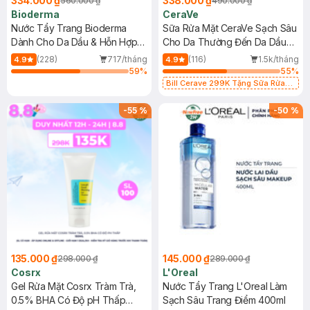
334.000 ₫
338.000 ₫
560.000 ₫
490.000 ₫
Bioderma
CeraVe
Nước Tẩy Trang Bioderma
Sữa Rửa Mặt CeraVe Sạch Sâu
Dành Cho Da Dầu & Hỗn Hợp
Cho Da Thường Đến Da Dầu
500ml
473ml
(228)
717/tháng
(116)
1.5k/tháng
4.9
4.9
59
%
55
%
Bill Cerave 299K Tặng Sữa Rửa
Mặt Cerave 30ml (SL có hạn)
-
55
%
-
50
%
135.000 ₫
145.000 ₫
298.000 ₫
289.000 ₫
Cosrx
L'Oreal
Gel Rửa Mặt Cosrx Tràm Trà,
Nước Tẩy Trang L'Oreal Làm
0.5% BHA Có Độ pH Thấp
Sạch Sâu Trang Điểm 400ml