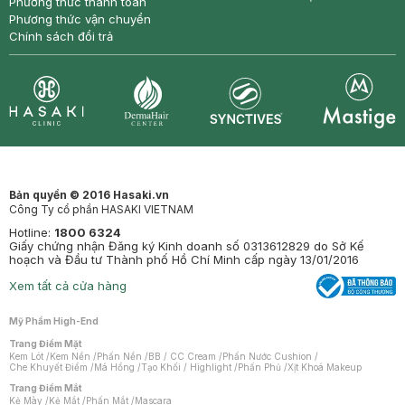
Phương thức thanh toán
Phương thức vận chuyển
Chính sách đổi trả
Synctives
Clinic
Dermahair
Mastige
Bản quyền © 2016 Hasaki.vn
Công Ty cổ phần HASAKI VIETNAM
Hotline:
1800 6324
Giấy chứng nhận Đăng ký Kinh doanh số 0313612829 do Sở Kế
hoạch và Đầu tư Thành phố Hồ Chí Minh cấp ngày 13/01/2016
Xem tất cả cửa hàng
Mỹ Phẩm High-End
Trang Điểm Mặt
Kem Lót
/
Kem Nền
/
Phấn Nền
/
BB / CC Cream
/
Phấn Nước Cushion
/
Che Khuyết Điểm
/
Má Hồng
/
Tạo Khối / Highlight
/
Phấn Phủ
/
Xịt Khoá Makeup
Trang Điểm Mắt
Kẻ Mày
/
Kẻ Mắt
/
Phấn Mắt
/
Mascara