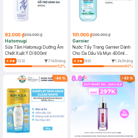
82.000 ₫
101.000 ₫
205.000 ₫
209.000 ₫
Hatomugi
Garnier
Sữa Tắm Hatomugi Dưỡng Ẩm
Nước Tẩy Trang Garnier Dành
Chiết Xuất Ý Dĩ 800ml
Cho Da Dầu Và Mụn 400ml
(Mới)
(123)
714/tháng
(69)
1.2k/tháng
4.9
4.9
52
%
60
%
-
44
%
-
43
%