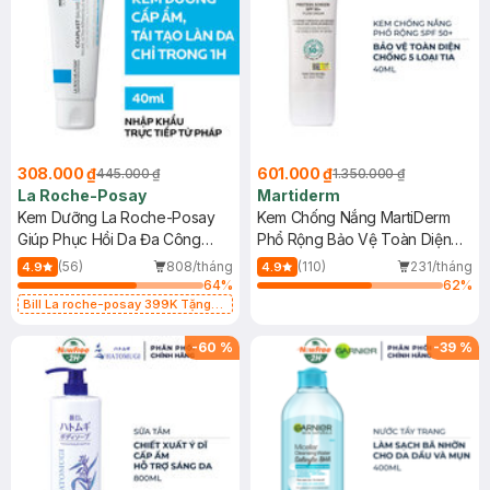
308.000 ₫
601.000 ₫
445.000 ₫
1.350.000 ₫
La Roche-Posay
Martiderm
Kem Dưỡng La Roche-Posay
Kem Chống Nắng MartiDerm
Giúp Phục Hồi Da Đa Công
Phổ Rộng Bảo Vệ Toàn Diện
Dụng 40ml
40ml
(56)
808/tháng
(110)
231/tháng
4.9
4.9
64
%
62
%
Bill La roche-posay 399K Tặng
Gel rửa mặt da dầu nhạy cảm 50ml
(SL có hạn)
-
60
%
-
39
%