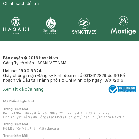
Chính sách đổi trả
Synctives
Clinic
Dermahair
Mastige
Bản quyền © 2016 Hasaki.vn
Công Ty cổ phần HASAKI VIETNAM
Hotline:
1800 6324
Giấy chứng nhận Đăng ký Kinh doanh số 0313612829 do Sở Kế
hoạch và Đầu tư Thành phố Hồ Chí Minh cấp ngày 13/01/2016
Xem tất cả cửa hàng
Mỹ Phẩm High-End
Trang Điểm Mặt
Kem Lót
/
Kem Nền
/
Phấn Nền
/
BB / CC Cream
/
Phấn Nước Cushion
/
Che Khuyết Điểm
/
Má Hồng
/
Tạo Khối / Highlight
/
Phấn Phủ
/
Xịt Khoá Makeup
Trang Điểm Mắt
Kẻ Mày
/
Kẻ Mắt
/
Phấn Mắt
/
Mascara
Trang Điểm Môi