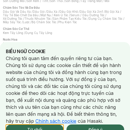
Son Dưỡng Môi
/
Son Kem / Tint
/
Son Thỏi
/
Son Bóng
/
Tẩy Trang Mắt / Môi
Chăm Sóc Tóc Và Da Đầu
Dầu Gội Và Dầu Xả
/
Dầu Gội
/
Dầu Xả
/
Dầu Gội Khô
/
Dầu Gội Xả 2in1
/
Bộ Gội Xả
/
Tẩy Tế Bào Chết Da Đầu
/
Mặt Nạ / Kem Ủ Tóc
/
Serum / Dầu Dưỡng Tóc
/
Xịt Dưỡng Tóc
/
Thuốc Nhuộm Tóc
/
Sản Phẩm Tạo Kiểu Tóc
/
Dụng Cụ Chăm Sóc Tóc
/
Máy Sấy Tóc
/
Lược
/
Bộ Chăm Sóc Tóc
/
Phụ Kiện Tóc
Chăm Sóc Cơ Thể
Kem Tẩy Lông
/
Dụng Cụ Tẩy Lông
Nước Hoa
Nước Hoa Nữ
/
Nước Hoa Nam
/
Nước Hoa Cao Cấp
/
Xịt Thơm Toàn Thân
/
Nước Hoa Vùng Kín
Notice about cookies usage
BIỂU NGỮ COOKIE
Chăm Sóc Cá Nhân
Chúng tôi quan tâm đến quyền riêng tư của bạn.
Chống Muỗi
/
Khẩu Trang
/
Máy Massage
/
Mặt Nạ Xông Hơi
/
Nước Rửa Tay
/
Sản Phẩm Chăm Sóc Khác
/
Bàn Chải Đánh Răng
/
Bàn Chải Điện
/
Chúng tôi sử dụng các cookie cần thiết để vận hành
Hỗ Trợ Trắng Răng
/
Kem Đánh Răng
/
Máy Tăm Nước
/
Nước Súc Miệng
/
Tăm / Chỉ Nha Khoa
/
Xịt Thơm Miệng
/
Dung Dịch Vệ Sinh
/
Dưỡng Vùng Kín
/
website của chúng tôi và đồng hành cùng bạn trong
Khăn Ướt Vệ Sinh Vùng Kín
/
Băng Vệ Sinh
/
Tampon
/
Bọt Cạo Râu
/
Dao Cạo Râu
/
Máy Cạo Râu
suốt quá trình điều hướng. Với sự đồng ý của bạn,
Vấn Đề Về Da
chúng tôi và các đối tác của chúng tôi cũng sử dụng
Da Dầu / Lỗ Chân Lông To
/
Da Khô / Mất Nước
/
Da Lão Hóa
/
Da Mụn
/
Da Nhạy Cảm / Kích Ứng
/
Da Xỉn Màu
/
Thâm / Nám / Tàn Nhang
/
cookie để theo dõi các hoạt động trực tuyến của
Quầng Thâm & Bọng Mắt
/
Sẹo
/
Viêm Da Cơ Địa
bạn, đề xuất nội dung và quảng cáo phù hợp với sở
Dụng Cụ / Phụ Kiện Chăm Sóc Da
Chat i
Bông Tẩy Trang
/
Khăn Lau Mặt Khô
/
Dụng Cụ / Máy Rửa Mặt
/
Máy Chăm Sóc Da
/
thích và ưu tiên của bạn cũng như các chức năng
Dụng Cụ Chăm Sóc Khác
liên quan đến mạng xã hội. Để biết thêm thông tin,
hãy truy cập
Chính sách cookie
của Hasaki.
NowFree 2H
Giao Nhanh Miễn Phí 2H
Xem chi tiết
Từ chối
Đồng ý
Mua online