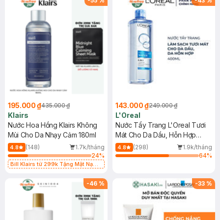
-
55
%
-
43
%
195.000 ₫
143.000 ₫
435.000 ₫
249.000 ₫
Klairs
L'Oreal
Nước Hoa Hồng Klairs Không
Nước Tẩy Trang L'Oreal Tươi
Mùi Cho Da Nhạy Cảm 180ml
Mát Cho Da Dầu, Hỗn Hợp
400ml
(148)
1.7k/tháng
(298)
1.9k/tháng
4.8
4.8
24
%
64
%
Bill Klairs từ 299k Tặng Mặt Nạ
Làm Dịu Da & Kiểm Soát Dầu Nhờn
25ml (SL Có Hạn)
-
46
%
-
33
%