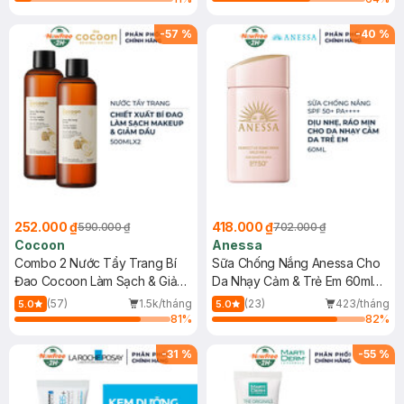
-
57
%
-
40
%
252.000 ₫
418.000 ₫
590.000 ₫
702.000 ₫
Cocoon
Anessa
Combo 2 Nước Tẩy Trang Bí
Sữa Chống Nắng Anessa Cho
Đao Cocoon Làm Sạch & Giảm
Da Nhạy Cảm & Trẻ Em 60ml
Dầu 500ml
(Mới)
(57)
1.5k/tháng
(23)
423/tháng
5.0
5.0
81
%
82
%
-
31
%
-
55
%