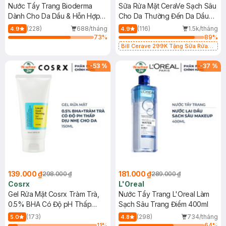
Nước Tẩy Trang Bioderma
Sữa Rửa Mặt CeraVe Sạch Sâu
Dành Cho Da Dầu & Hỗn Hợp
Cho Da Thường Đến Da Dầu
500ml
473ml
(228)
688/tháng
(116)
1.5k/tháng
4.9
4.9
73
%
89
%
Bill Cerave 299K Tặng Sữa Rửa
Mặt Cerave 30ml (SL có hạn)
-
53
%
-
37
%
139.000 ₫
181.000 ₫
298.000 ₫
289.000 ₫
Cosrx
L'Oreal
Gel Rửa Mặt Cosrx Tràm Trà,
Nước Tẩy Trang L'Oreal Làm
0.5% BHA Có Độ pH Thấp
Sạch Sâu Trang Điểm 400ml
150ml
(173)
(298)
734/tháng
5.0
4.8
11
%
64
%