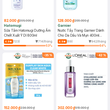
82.000 ₫
128.000 ₫
205.000 ₫
209.000 ₫
Hatomugi
Garnier
Sữa Tắm Hatomugi Dưỡng Ẩm
Nước Tẩy Trang Garnier Dành
Chiết Xuất Ý Dĩ 800ml
Cho Da Dầu Và Mụn 400ml
(Mới)
(123)
714/tháng
(69)
942/tháng
4.9
4.9
53
%
64
%
-
35
%
-
42
%
152.000 ₫
302.000 ₫
234.000 ₫
519.000 ₫