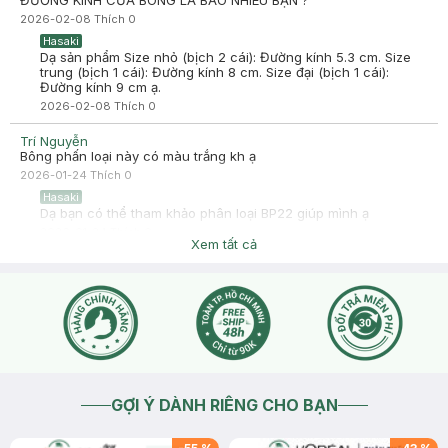
ĐƯỜNG KÍNH CỦA BÔNG LÀ BAO NHIÊU BẠN ?
2026-02-08
Thích
0
Hasaki
Dạ sản phẩm Size nhỏ (bịch 2 cái): Đường kính 5.3 cm. Size
trung (bịch 1 cái): Đường kính 8 cm. Size đại (bịch 1 cái):
Đường kính 9 cm ạ.
2026-02-08
Thích
0
Trí Nguyễn
Bông phấn loại này có màu trắng kh ạ
2026-01-24
Thích
0
Hasaki
Dạ bạn có thể tham khảo phân loại BP22 giúp mình ạ
2026-01-24
Thích
0
Xem tất cả
GỢI Ý DÀNH RIÊNG CHO BẠN