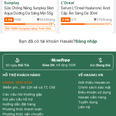
Sunplay
L'Oreal
Sữa Chống Nắng Sunplay Skin
Serum L'Oreal Hyaluronic Acid
Aqua Dưỡng Da Sáng Mịn 55g
Cấp Ẩm Sáng Da 30ml
(108)
454/tháng
(27)
275/tháng
4.9
4.9
48
%
55
%
Bill 199K Sunplay tặng Tinh Chất
Chống Nắng 7g trị giá 30K (SL có
hạn)
Bạn đã có tài khoản Hasaki?
Đăng nhập
return
nowfree
price
HỖ TRỢ KHÁCH HÀNG
VỀ HASAKI.VN
Hotline:
1800 6324
Giới thiệu Hasaki.vn
(Miễn phí , 08-22h kể cả T7, CN)
Chính sách bảo mật
Điều khoản sử dụng
Các câu hỏi thường gặp
Hasaki cẩm nang
Gửi yêu cầu hỗ trợ
Tuyển dụng
Hướng dẫn đặt hàng
Liên hệ
Phương thức thanh toán
Phương thức vận chuyển