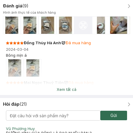
Đánh giá
(
9
)
Hình ảnh thực tế của khách hàng
Đồng Thùy Hà Anh
Đã mua hàng
2024-03-04
Bông mịn á
Mai Ngọc Thuỷ Tiên
Đã mua hàng
2023-08-01
Xem tất cả
Bông phấn mềm, nhỏ vừa đủ, mặt bông mịn.
Hỏi đáp
(
21
)
Gửi
Vũ Phương Huy