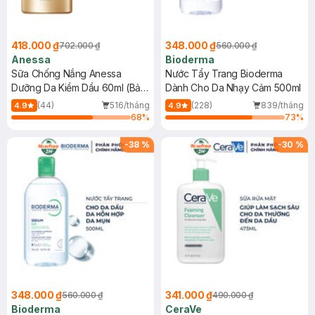
418.000 ₫
348.000 ₫
702.000 ₫
560.000 ₫
Anessa
Bioderma
Sữa Chống Nắng Anessa
Nước Tẩy Trang Bioderma
Dưỡng Da Kiềm Dầu 60ml (Bản
Dành Cho Da Nhạy Cảm 500ml
Mới)
(44)
516/tháng
(228)
839/tháng
4.9
4.9
68
%
73
%
-
38
%
-
30
%
348.000 ₫
341.000 ₫
560.000 ₫
490.000 ₫
Bioderma
CeraVe