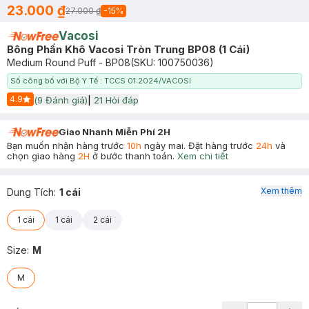
23.000 ₫
27.000 ₫
-
15
%
Vacosi
Bông Phấn Khô Vacosi Tròn Trung BP08 (1 Cái)
Medium Round Puff - BP08
(SKU:
100750036
)
Số công bố với Bộ Y Tế : TCCS 01:2024/VACOSI
4.9
(
9
Đánh giá)
|
21
Hỏi đáp
Start Icon
Giao Nhanh Miễn Phí 2H
Bạn muốn nhận hàng trước
10h
ngày mai. Đặt hàng trước
24h
và
chọn giao hàng
2H
ở bước thanh toán.
Xem chi tiết
Xem thêm
Dung Tích
:
1 cái
1 cái
1 cái
2 cái
Size
:
M
M