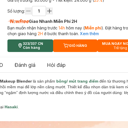
Giá thị trường:
95.000 ₫
- Tiết kiệm:
24.000 ₫
(
25
%
)
Số lượng:
Giao Nhanh Miễn Phí 2H
Bạn muốn nhận hàng trước
14h
hôm nay (
Miễn phí
). Đặt hàng t
chọn giao hàng
2H
ở bước thanh toán.
Xem thêm
323/337 CN
MUA NGAY N
GIỎ HÀNG
CART PLUS ICON
Còn hàng
Trễ tặng
D
Đánh giá
Hỏi đáp
d Makeup Blender
là sản phẩm
bông/ mút trang điểm
đến từ thương 
i mềm mại để lớp nền căng mướt. Thiết kế đầu nhọn dàn trải kem nề
ông “ngậm” định lượng nước và điều chỉnh theo ý đồ của người dùng: l
tại
Hasaki
.