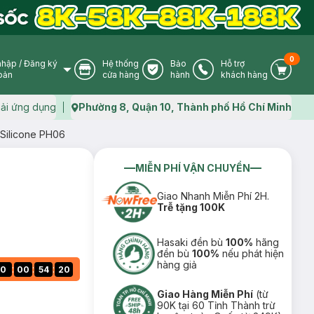
0
nhập
/
Đăng ký
Hệ thống
Bảo
Hỗ trợ
User Icon
Store Icon
Warranty Icon
Phone Icon
Cart I
oản
cửa hàng
hành
khách hàng
ải ứng dụng
Phường 8, Quận 10, Thành phố Hồ Chí Minh
Map icon
Silicone PH06
MIỄN PHÍ VẬN CHUYỂN
Giao Nhanh Miễn Phí 2H.
Trễ tặng 100K
Hasaki đền bù
100%
hãng
đền bù
100%
nếu phát hiện
hàng giả
:
:
:
0
00
54
19
Giao Hàng Miễn Phí
(từ
90K tại 60 Tỉnh Thành trừ