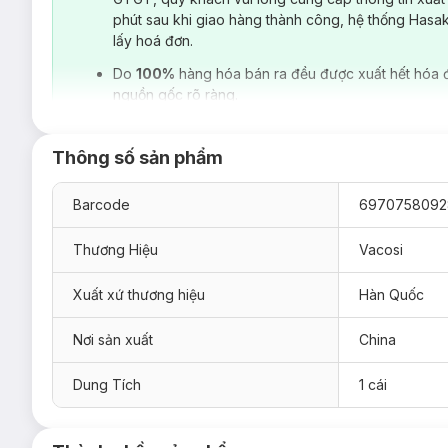
phút sau khi giao hàng thành công, hệ thống Hasa
lấy hoá đơn.
Do
100%
hàng hóa bán ra đều được xuất hết hóa 
nguồn gốc rõ ràng.
Thông số sản phẩm
Barcode
6970758092
Thương Hiệu
Vacosi
Xuất xứ thương hiệu
Hàn Quốc
Nơi sản xuất
China
Đối tượng sử dụng Bông Phấn Vacosi Vát Xéo
Dung Tích
1 cái
Dùng cho sản phẩm phấn lót, kem nền dạng lỏng (Liqu
Ưu thế nổi bật của Bông Phấn Vacosi Vát Xéo