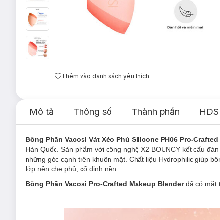
Thêm vào danh sách yêu thích
Mô tả
Thông số
Thành phần
HDS
Bông Phấn Vacosi Vát Xéo Phủ Silicone PH06 Pro-Crafte
Hàn Quốc. Sản phẩm với
công nghệ X2 BOUNCY kết cấu đàn hồ
những góc cạnh trên khuôn mặt. Chất liệu Hydrophilic giúp b
lớp nền che phủ, cố định nền…
Bông Phấn Vacosi Pro-Crafted Makeup Blender
đã có mặt 