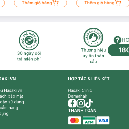
Thêm giỏ hàng
50ml (SL có hạn)
Thêm giỏ hàng
HO
18
n phí 2H
30 ngày đổi trả miễn phí
Thương hiệu uy 
Thương hiệu
30 ngày đổi
uy tín toàn
trả miễn phí
cầu
SAKI.VN
HỢP TÁC & LIÊN KẾT
iệu Hasaki.vn
Hasaki Clinic
sách bảo mật
Dermahair
hoản sử dụng
 cẩm nang
facebook
THANH TOÁN
instagram
tiktok
dụng
master card
ATM card
visa card