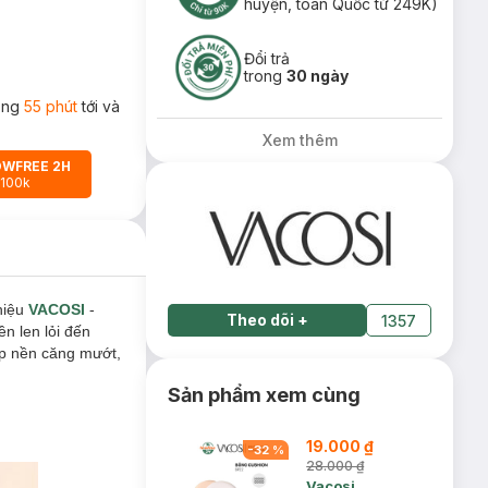
huyện, toàn Quốc từ 249K)
Đổi trả
trong
30 ngày
rong
55 phút
tới và
Xem thêm
OWFREE 2H
 100k
hiệu
VACOSI
-
Theo dõi
+
1357
n len lỏi đến
ớp nền căng mướt,
Sản phẩm xem cùng
19.000 ₫
-
32
%
28.000 ₫
Vacosi