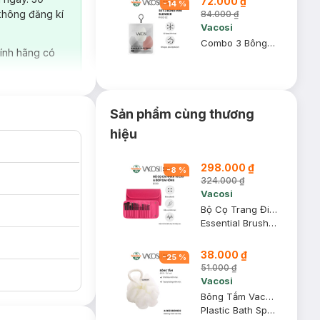
72.000 ₫
-
14
%
không đăng kí
84.000 ₫
Vacosi
Combo 3 Bông Trang Điểm Vacosi Mini PH05-02
ính hãng có
Sản phẩm cùng thương
hiệu
298.000 ₫
-
8
%
324.000 ₫
Vacosi
Bộ Cọ Trang Điểm Vacosi 14 Cây BC09 (Bóp Da Hồng)
Essential Brush Set BC09
38.000 ₫
-
25
%
51.000 ₫
Vacosi
Bông Tắm Vacosi BP21
Plastic Bath Sponge