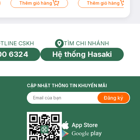
Thêm giỏ hàng
Thêm giỏ hàng
TLINE CSKH
TÌM CHI NHÁNH
HOTLINE CSKH
Tìm chi nhánh
00 6324
Hệ thống Hasaki
tín toàn cầu
CẬP NHẬT THÔNG TIN KHUYẾN MÃI
Đăng ký
Appstore icon