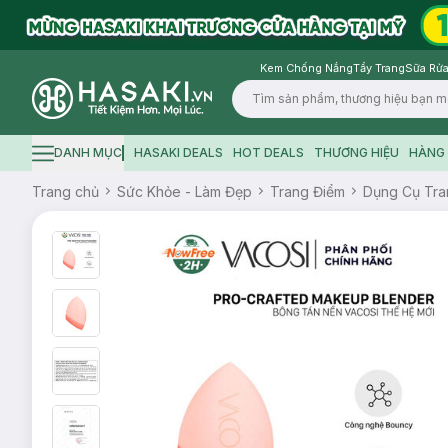
Kem Chống Nắng
Tẩy Trang
Sữa Rửa
Logo
DANH MỤC
HASAKI DEALS
HOT DEALS
THƯƠNG HIỆU
HÀNG 
Hamburger icon
Trang chủ
Sức Khỏe - Làm Đẹp
Trang Điểm
Dụng Cụ Tra