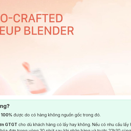
ông?
) 100%
được do có hàng không nguồn gốc trong đó.
đơn GTGT
cho dù khách hàng có lấy hay không. Nếu có nhu cầu lấy
 hóa đơn trong vòng 30 phút sau khi nhận hàng và trước 22h30 cùng