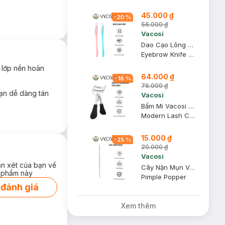
45.000 ₫
-
20
%
56.000 ₫
g góc cạnh trên
Vacosi
ớt, lớp nền che
Dao Cạo Lông Mày Vacosi DC06 (2 Cây)
Eyebrow Knife DC06
 kem nền. Mang
 lớp nền hoàn
64.000 ₫
-
16
%
ông được thiết kế
76.000 ₫
ạn dễ dàng tán
Vacosi
Bấm Mi Vacosi Modern Lash Curler Cán Đen BM03
giãn nở khi bông
Modern Lash Curler
15.000 ₫
-
25
%
20.000 ₫
iểm ở các vùng
Vacosi
ận xét của bạn về
Cây Nặn Mụn Vacosi 2 Đầu NM01
 phẩm này
Pimple Popper
 đánh giá
Xem thêm