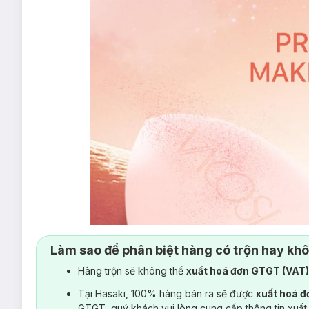
Làm sao để phân biệt hàng có trộn hay kh
Hàng trộn sẽ không thể
xuất hoá đơn GTGT (VAT
Tại Hasaki, 100% hàng bán ra sẽ được
xuất hoá 
GTGT, quý khách vui lòng cung cấp thông tin xuất