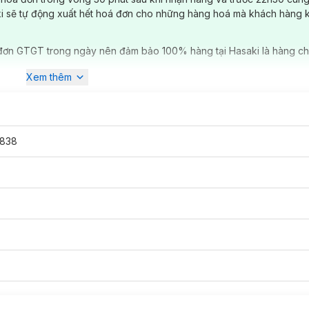
ki sẽ tự động xuất hết hoá đơn cho những hàng hoá mà khách hàng 
đơn GTGT trong ngày nên đảm bảo 100% hàng tại Hasaki là hàng ch
Xem thêm
838
 Phủ Silicone PH06:
id) hoặc dạng kem (Cream).
 Phủ Silicone PH06: