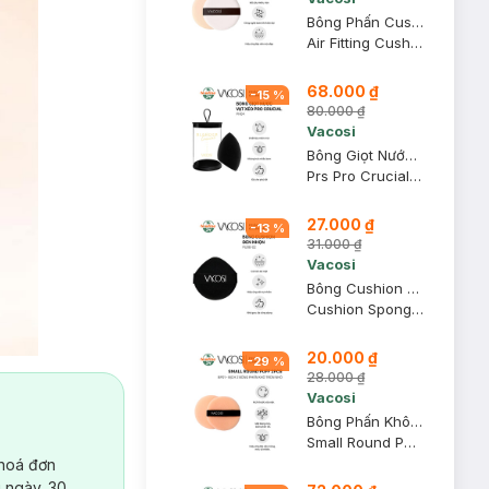
Bông Phấn Cushion Vacosi BP22 (1 Cái)
Air Fitting Cushion Puff
68.000 ₫
-
15
%
80.000 ₫
Vacosi
Bông Giọt Nước Vạt Xéo Vacosi Pro PH04 (Hộp 1 Cái)
Prs Pro Crucial Flat Blender
27.000 ₫
-
13
%
31.000 ₫
Vacosi
Bông Cushion Vacosi PU06-02 Đầu Nhọn Màu Đen 1 Cái
Cushion Sponge - Black
20.000 ₫
-
29
%
28.000 ₫
Vacosi
Bông Phấn Khô Vacosi Tròn Nhỏ BP01 (Bịch 2 Cái)
Small Round Puff - BP01
 hoá đơn
 ngày. 30