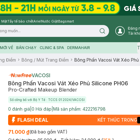
 Mặt
Tẩy tế bào chết
Ariel
Nước Giặt
Bagsmart
Đăng 
Search icon
Tài kh
T
MỚI VỀ
BÁN CHẠY
CLINIC & SPA
DERMAHAIR
ng Điểm
Bông / Mút Trang Điểm
Bông Phấn Vacosi Vát Xéo Phủ 
VACOSI
Bông Phấn Vacosi Vát Xéo Phủ Silicone PH06
Pro-Crafted Makeup Blender
Số công bố với Bộ Y Tế : TCCS 01:2024/VACOSI
0
đánh giá
|
0
Hỏi đáp
|
Mã sản phẩm:
422216798
KẾT THÚC TRONG
71.000 ₫
(Đã bao gồm VAT)