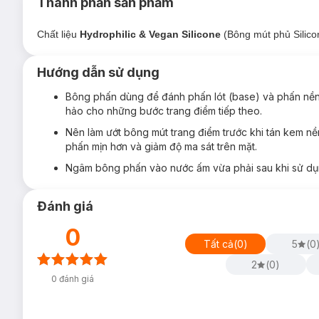
Thành phần sản phẩm
Kết hợp độc đáo trên 2 nền chất liệu Hydrophilic & Vega
Chất liệu
Hydrophilic & Vegan Silicone
(Bông mút phủ Silico
Công nghệ X2 BOUNCY kết cấu đàn hồi mềm mại để lớp n
khuôn mặt. Chất liệu Hydrophilic giúp bông “ngậm” địn
phủ, cố định nền…
Hướng dẫn sử dụng
Lớp phủ Vegan Silicone màng chắn siêu êm trên mặt ph
Bông phấn dùng để đánh phấn lót (base) và phấn nền 
đến hiệu ứng nền HD, thao tác dậm nhẹ nhàng êm mềm t
hảo cho những bước trang điểm tiếp theo.
Bông mút vát xéo phủ Silicone VACOSI sử dụng ngay cả 
Nên làm ướt bông mút trang điểm trước khi tán kem 
tone Hồng cute dễ thương, mỗi hộp có dây treo tiện lợi 
phấn mịn hơn và giảm độ ma sát trên mặt.
Mặt phẳng Silicone: Giúp kem nền dàn đều theo HD effe
Ngâm bông phấn vào nước ấm vừa phải sau khi sử dụ
ngậm nước )
Mặt cong 360 độ: Giúp tán kem nền trên những vùng da 
Đánh giá
Mặt nhọn: Có khả năng len lỏi vào những vùng da có di
nhỏ trên da.
0
Tất cả
(
0
)
5
(
0
2
(
0
)
0
đánh giá