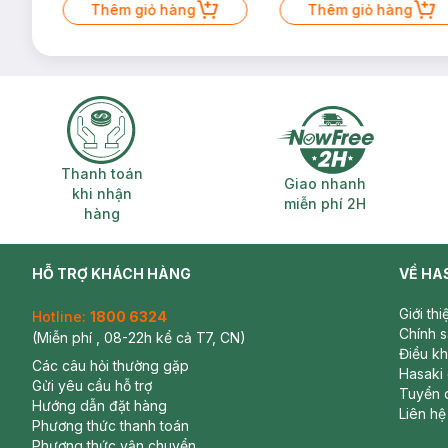
Thêm giỏ hàng
Thêm giỏ hàng
Thanh toán khi nhận hàng
Giao nhanh miễ
Thanh toán
Giao nhanh
khi nhận
miễn phí 2H
hàng
HỖ TRỢ KHÁCH HÀNG
VỀ HA
Giới th
Hotline:
1800 6324
Chính 
(Miễn phí , 08-22h kể cả T7, CN)
Điều k
Các câu hỏi thường gặp
Hasaki
Gửi yêu cầu hỗ trợ
Tuyển 
Hướng dẫn đặt hàng
Liên hệ
Phương thức thanh toán
Phương thức vận chuyển