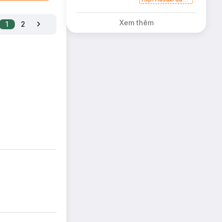
bán song song 2
mẫu cũ - mới
Xem thêm
1
2