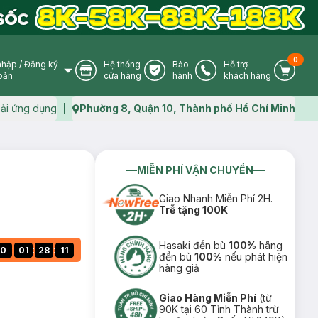
0
nhập
/
Đăng ký
Hệ thống
Bảo
Hỗ trợ
User Icon
Store Icon
Warranty Icon
Phone Icon
Cart I
oản
cửa hàng
hành
khách hàng
ải ứng dụng
Phường 8, Quận 10, Thành phố Hồ Chí Minh
Map icon
MIỄN PHÍ VẬN CHUYỂN
Giao Nhanh Miễn Phí 2H.
Trễ tặng 100K
Hasaki đền bù
100%
hãng
:
:
:
0
01
28
10
đền bù
100%
nếu phát hiện
hàng giả
Giao Hàng Miễn Phí
(từ
90K tại 60 Tỉnh Thành trừ