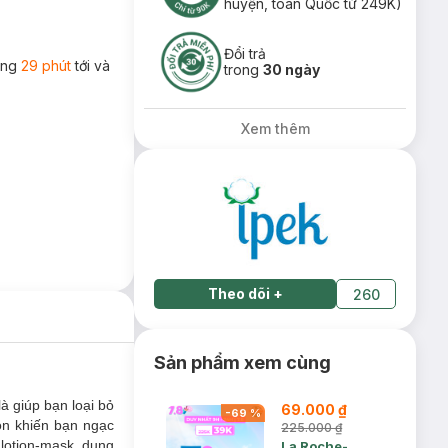
huyện, toàn Quốc từ 249K)
Đổi trả
rong
29 phút
tới và
trong
30 ngày
Xem thêm
Theo dõi
+
260
Sản phẩm xem cùng
à giúp bạn loại bỏ
69.000 ₫
-
69
%
òn khiến bạn ngạc
225.000 ₫
lotion-mask, dụng
La Roche-