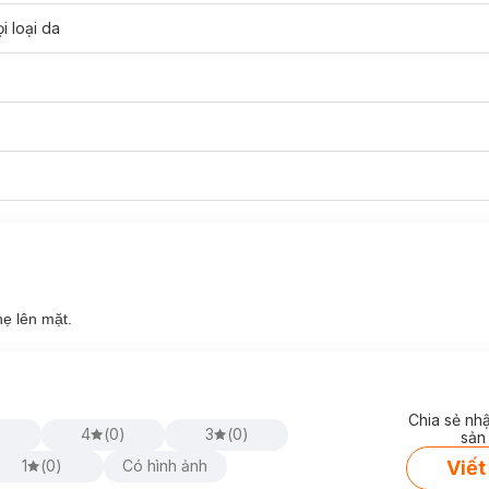
i loại da
ẹ lên mặt.
Chia sẻ nh
)
4
(
0
)
3
(
0
)
sản
Viết
1
(
0
)
Có hình ảnh