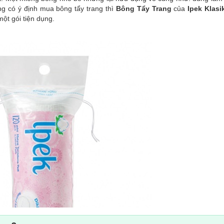
g có ý định mua bông tẩy trang thì
Bông Tẩy Trang
của
Ipek Klasi
ột gói tiện dụng.