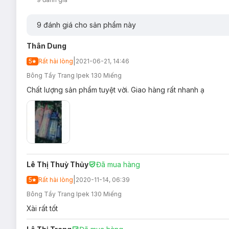
9
đánh giá cho sản phẩm này
Thân Dung
|
5
Rất hài lòng
2021-06-21, 14:46
Bông Tẩy Trang Ipek 130 Miếng
Chất lượng sản phẩm tuyệt vời. Giao hàng rất nhanh ạ
Bảo quản
Lê Thị Thuỳ Thủy
Đã mua hàng
- Để nơi xa tầm trẻ em.
|
5
Rất hài lòng
2020-11-14, 06:39
- Không đặt ở những nơi có ánh sáng trực tiếp chiếu vào, hay
Bông Tẩy Trang Ipek 130 Miếng
Quy cách
: 130 miếng
Xài rất tốt
Thương hiệu
: Ipek Klasik