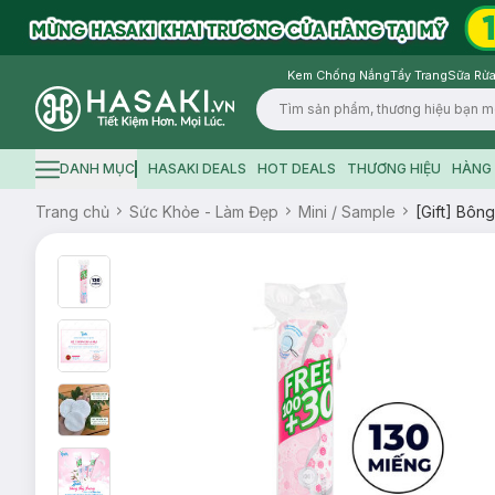
Kem Chống Nắng
Tẩy Trang
Sữa Rửa
Logo
DANH MỤC
HASAKI DEALS
HOT DEALS
THƯƠNG HIỆU
HÀNG 
Hamburger icon
Trang chủ
Sức Khỏe - Làm Đẹp
Mini / Sample
[Gift] Bôn