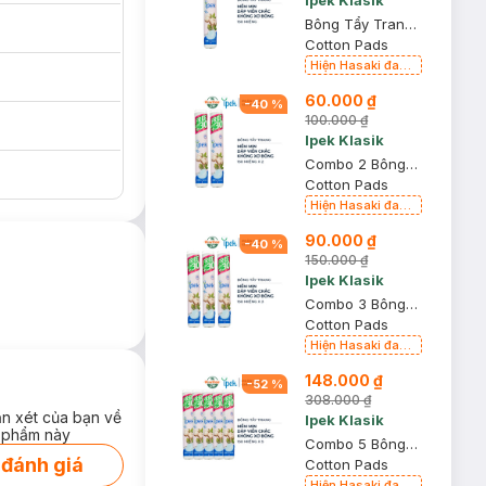
Ipek Klasik
Bông Tẩy Trang Ipek 150 Miếng
Cotton Pads
Hiện Hasaki đang
bán song song 2
60.000 ₫
mẫu cũ - mới
-
40
%
100.000 ₫
Ipek Klasik
Combo 2 Bông Tẩy Trang Ipek 150 Miếng
Cotton Pads
Hiện Hasaki đang
bán song song 2
90.000 ₫
mẫu cũ - mới
-
40
%
150.000 ₫
Ipek Klasik
Combo 3 Bông Tẩy Trang Ipek 150 Miếng
Cotton Pads
Hiện Hasaki đang
bán song song 2
148.000 ₫
mẫu cũ - mới
-
52
%
308.000 ₫
ận xét của bạn về
Ipek Klasik
 phẩm này
Combo 5 Bông Tẩy Trang Ipek 150 Miếng
 đánh giá
Cotton Pads
Hiện Hasaki đang