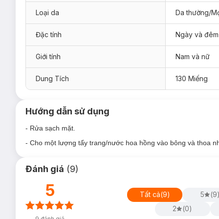
Công dụng
:
Loại da
Da thường/Mọ
- Giúp tẩy trang làm sạch da mặt.
- Thích hợp cho mọi loại da.
Đặc tính
Ngày và đêm
Giới tính
Nam và nữ
Dung Tích
130 Miếng
Hướng dẫn sử dụng
- Rửa sạch mặt.
- Cho một lượng tẩy trang/nước hoa hồng vào bông và thoa nh
Đánh giá
(
9
)
5
Tất cả
(
9
)
5
(
9
2
(
0
)
9
đánh giá