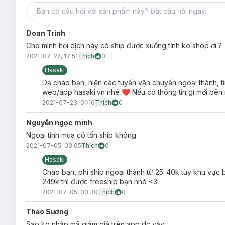
Doan Trinh
Cho mình hỏi dịch này có ship được xuống tỉnh ko shop ơi ?
2021-07-22, 17:51
Thích
0
Hasaki
Dạ chào bạn, hiện các tuyến vận chuyển ngoại thành, tỉ
web/app hasaki.vn nhé ❤ Nếu có thông tin gì mới bên m
2021-07-23, 01:16
Thích
0
Nguyễn ngọc minh
Ngoại tỉnh mua có tốn ship không
2021-07-05, 03:05
Thích
0
Hasaki
Chào bạn, phí ship ngoại thành từ 25-40k tùy khu vực b
249k thì được freeship bạn nhé <3
2021-07-05, 03:30
Thích
0
Thảo Sương
Sao ko nhập mã giảm giá trên app dc vậy