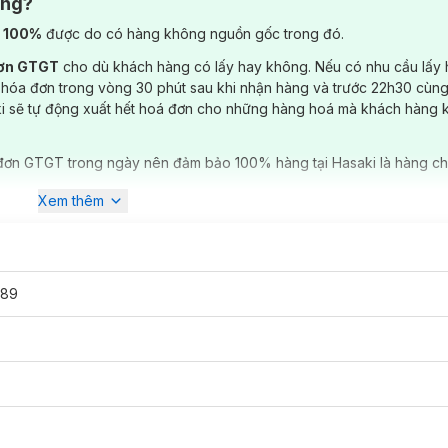
ông?
) 100%
được do có hàng không nguồn gốc trong đó.
đơn GTGT
cho dù khách hàng có lấy hay không. Nếu có nhu cầu lấy
 hóa đơn trong vòng 30 phút sau khi nhận hàng và trước 22h30 cùng
ki sẽ tự động xuất hết hoá đơn cho những hàng hoá mà khách hàng 
đơn GTGT trong ngày nên đảm bảo 100% hàng tại Hasaki là hàng ch
Xem thêm
úp bạn nhẹ nhàng chăm sóc làn da khi tẩy trang hoặc khi thoa nước h
ạ để dưỡng da. Đây là một trong những cách chăm sóc da tuyệt vời đ
một trong những cách tuyệt vời nhất để cấp nước cho làn da, đặc bi
g Tẩy Trang Ipek Klasik
, nhúng đẫm nước, ép cho bớt nước. Nhỏ th
189
p mỏng và đắp kín mặt. Đợi 3 phút rồi gỡ ra. Sau đó tiếp tục các bư
ik
làm sạch bã nhờn, vùng tích tụ mụn cám, mụn đầu đen.
Sau khi tẩy
 Tẩy Trang Ipek Klasik
(tốt nhất là tách mỏng miếng bông tẩy trang)
ẩy trang ra là phần mụn đầu đen sẽ nhanh chóng được loại bỏ.
Sản p