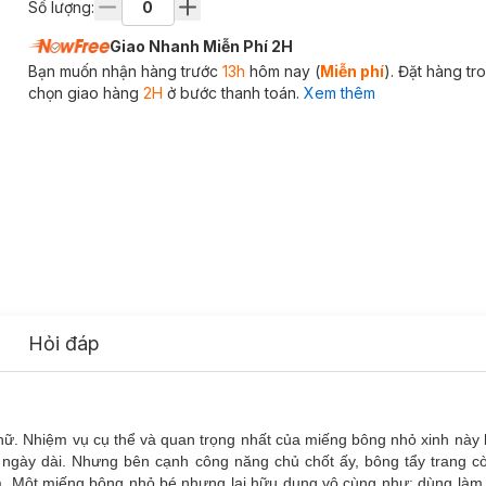
Số lượng:
Giao Nhanh Miễn Phí 2H
Bạn muốn nhận hàng trước
13h
hôm nay (
Miễn phí
). Đặt hàng t
chọn giao hàng
2H
ở bước thanh toán.
Xem thêm
Hỏi đáp
nữ. Nhiệm vụ cụ thể và quan trọng nhất của miếng bông nhỏ xinh này l
t ngày dài. Nhưng bên cạnh công năng chủ chốt ấy, bông tẩy trang c
ữa. Một miếng bông nhỏ bé nhưng lại hữu dụng vô cùng như: dùng làm 