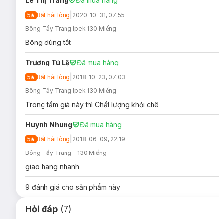
Lê Thị Trang
Đã mua hàng
Xuất xứ
: Thổ Nhĩ Kỳ
|
5
Rất hài lòng
2020-10-31, 07:55
Bông Tẩy Trang Ipek 130 Miếng
Bông dùng tốt
Trương Tú Lệ
Đã mua hàng
|
5
Rất hài lòng
2018-10-23, 07:03
Bông Tẩy Trang Ipek 130 Miếng
Trong tầm giá này thì Chất lượng khỏi chê
Huynh Nhung
Đã mua hàng
|
5
Rất hài lòng
2018-06-09, 22:19
Bông Tẩy Trang - 130 Miếng
giao hang nhanh
9
đánh giá cho sản phẩm này
Hỏi đáp
(7)