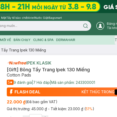
 Mặt
Tẩy tế bào chết
Ariel
Nước Giặt
Bagsmart
Đăng 
Search icon
Tài kh
T
MỚI VỀ
BÁN CHẠY
CLINIC & SPA
DERMAHAIR
g Tẩy Trang Ipek 130 Miếng
IPEK KLASIK
[Gift] Bông Tẩy Trang Ipek 130 Miếng
Cotton Pads
5
9
đánh giá
|
7
Hỏi đáp
|
Mã sản phẩm:
243300001
KẾT THÚC TRONG
22.000 ₫
(Đã bao gồm VAT)
Giá thị trường:
45.000 ₫
- Tiết kiệm:
23.000 ₫
(
51
%
)