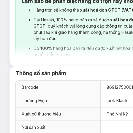
Làm sao để phân biệt hàng có trộn hay kh
Hàng trộn sẽ không thể
xuất hoá đơn GTGT (VAT
Tại Hasaki, 100% hàng bán ra sẽ được
xuất hoá 
GTGT, quý khách vui lòng cung cấp thông tin xuất
phút sau khi giao hàng thành công, hệ thống Hasa
lấy hoá đơn.
Do
100%
hàng hóa bán ra đều được xuất hết hóa 
nguồn gốc rõ ràng.
Bông Tẩy Trang Ipek Klasik
với lớp bông dạng tròn, mềm gi
Thông số sản phẩm
bạn hoàn toàn có thể dùng bông tẩy trang như một loại mặt n
người Nhật - bà Chiru Saeki sáng tạo nên. Lotion mask là 
những ngày khô nóng, da nhanh mất nước. Lấy 1 miếng
Bôn
Barcode
8691275000
yêu thích của bạn vào. Tách miếng tẩy trang dày thành 5 lớ
bạn.
Thương Hiệu
Ipek Klasik
Nếu tìm tòi, bạn còn có thể dùng
Bông Tẩy Trang Ipek Klas
da mặt, bạn sử dụng lòng trắng trứng thấm đẫm miếng
Bông
Xuất xứ thương hiệu
Thổ Nhĩ Kỳ
nhiều mụn đầu đen. Chỉ cần chờ khô sau đó bóc miếng bông t
bán tại Hasaki.
Nơi sản xuất