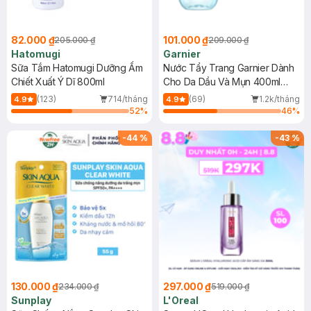
82.000 ₫
101.000 ₫
205.000 ₫
209.000 ₫
Hatomugi
Garnier
Sữa Tắm Hatomugi Dưỡng Ẩm
Nước Tẩy Trang Garnier Dành
Chiết Xuất Ý Dĩ 800ml
Cho Da Dầu Và Mụn 400ml
(Mới)
(123)
714/tháng
(69)
1.2k/tháng
4.9
4.9
52
%
46
%
-
44
%
-
43
%
130.000 ₫
297.000 ₫
234.000 ₫
519.000 ₫
Sunplay
L'Oreal