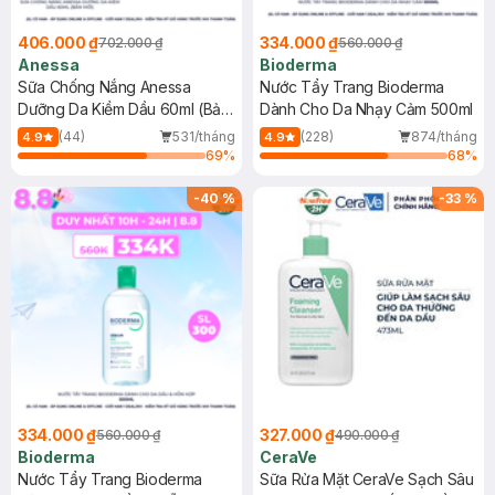
406.000 ₫
334.000 ₫
702.000 ₫
560.000 ₫
Anessa
Bioderma
Sữa Chống Nắng Anessa
Nước Tẩy Trang Bioderma
Dưỡng Da Kiềm Dầu 60ml (Bản
Dành Cho Da Nhạy Cảm 500ml
Mới)
(44)
531/tháng
(228)
874/tháng
4.9
4.9
69
%
68
%
-
40
%
-
33
%
334.000 ₫
327.000 ₫
560.000 ₫
490.000 ₫
Bioderma
CeraVe
Nước Tẩy Trang Bioderma
Sữa Rửa Mặt CeraVe Sạch Sâu