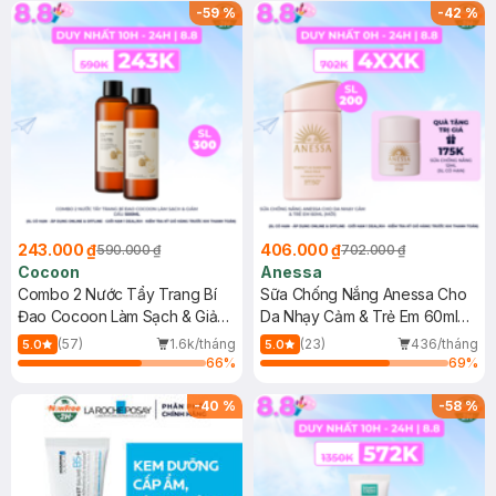
-
59
%
-
42
%
243.000 ₫
406.000 ₫
590.000 ₫
702.000 ₫
Cocoon
Anessa
Combo 2 Nước Tẩy Trang Bí
Sữa Chống Nắng Anessa Cho
Đao Cocoon Làm Sạch & Giảm
Da Nhạy Cảm & Trẻ Em 60ml
Dầu 500ml
(Mới)
(57)
1.6k/tháng
(23)
436/tháng
5.0
5.0
66
%
69
%
-
40
%
-
58
%