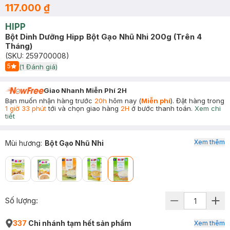
117.000 ₫
HIPP
Bột Dinh Dưỡng Hipp Bột Gạo Nhũ Nhi 200g (Trên 4
Tháng)
(SKU:
259700008
)
5
(
1
Đánh giá)
Start Icon
Giao Nhanh Miễn Phí 2H
Bạn muốn nhận hàng trước
20h
hôm nay (
Miễn phí
). Đặt hàng trong
1 giờ 33 phút
tới và chọn giao hàng
2H
ở bước thanh toán.
Xem chi
tiết
Xem thêm
Mùi hương
:
Bột Gạo Nhũ Nhi
Số lượng:
337
Chi nhánh tạm hết sản phẩm
Xem thêm