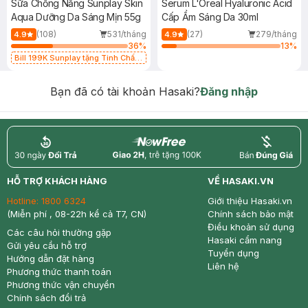
Sữa Chống Nắng Sunplay Skin
Serum L'Oreal Hyaluronic Acid
Aqua Dưỡng Da Sáng Mịn 55g
Cấp Ẩm Sáng Da 30ml
(108)
531/tháng
(27)
279/tháng
4.9
4.9
36
%
13
%
Bill 199K Sunplay tặng Tinh Chất
Chống Nắng 7g trị giá 30K (SL có
hạn)
Bạn đã có tài khoản Hasaki?
Đăng nhập
return
nowfree
price
HỖ TRỢ KHÁCH HÀNG
VỀ HASAKI.VN
Hotline:
1800 6324
Giới thiệu Hasaki.vn
(Miễn phí , 08-22h kể cả T7, CN)
Chính sách bảo mật
Điều khoản sử dụng
Các câu hỏi thường gặp
Hasaki cẩm nang
Gửi yêu cầu hỗ trợ
Tuyển dụng
Hướng dẫn đặt hàng
Liên hệ
Phương thức thanh toán
Phương thức vận chuyển
Chính sách đổi trả