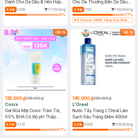
Dành Cho Da Dầu & Hỗn Hợp
Cho Da Thường Đến Da Dầu
500ml
473ml
(228)
717/tháng
(116)
1.6k/tháng
4.9
4.9
41
%
77
%
Bill Cerave 299K Tặng Sữa Rửa
Mặt Cerave 30ml (SL có hạn)
-
55
%
-
50
%
135.000 ₫
145.000 ₫
298.000 ₫
289.000 ₫
Cosrx
L'Oreal
Gel Rửa Mặt Cosrx Tràm Trà,
Nước Tẩy Trang L'Oreal Làm
0.5% BHA Có Độ pH Thấp
Sạch Sâu Trang Điểm 400ml
150ml
(173)
(298)
916/tháng
5.0
4.8
67
%
69
%