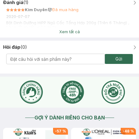
Đánh giá
(
1
)
Kim Duyên
Đã mua hàng
2020-07-07
Bột Dinh Dưỡng HiPP Ngũ Cốc Tổng Hợp 200g (Trên 6 Tháng) ,
hàng rất ok tốt, giá hợp lý
Xem tất cả
Hỏi đáp
(
0
)
Gửi
GỢI Ý DÀNH RIÊNG CHO BẠN
-
57
%
-
48
%