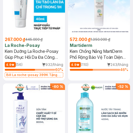
267.000 ₫
572.000 ₫
445.000 ₫
1.350.000 ₫
La Roche-Posay
Martiderm
Kem Dưỡng La Roche-Posay
Kem Chống Nắng MartiDerm
Giúp Phục Hồi Da Đa Công
Phổ Rộng Bảo Vệ Toàn Diện
Dụng 40ml
40ml
(56)
932/tháng
(110)
243/tháng
4.9
4.9
60
%
46
%
Bill La roche-posay 399K Tặng
Gel rửa mặt da dầu nhạy cảm 50ml
(SL có hạn)
-
60
%
-
52
%