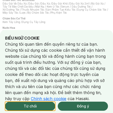
Chăm Sóc Tóc Và Da Đầu
Dầu Gội Và Dầu Xả
/
Dầu Gội
/
Dầu Xả
/
Dầu Gội Khô
/
Dầu Gội Xả 2in1
/
Bộ Gội Xả
/
Tẩy Tế Bào Chết Da Đầu
/
Mặt Nạ / Kem Ủ Tóc
/
Serum / Dầu Dưỡng Tóc
/
Xịt Dưỡng Tóc
/
Thuốc Nhuộm Tóc
/
Sản Phẩm Tạo Kiểu Tóc
/
Dụng Cụ Chăm Sóc Tóc
/
Máy Sấy Tóc
/
Lược
/
Bộ Chăm Sóc Tóc
/
Phụ Kiện Tóc
Chăm Sóc Cơ Thể
Kem Tẩy Lông
/
Dụng Cụ Tẩy Lông
Nước Hoa
Nước Hoa Nữ
/
Nước Hoa Nam
/
Nước Hoa Cao Cấp
/
Xịt Thơm Toàn Thân
/
Nước Hoa Vùng Kín
Notice about cookies usage
BIỂU NGỮ COOKIE
Chăm Sóc Cá Nhân
Chúng tôi quan tâm đến quyền riêng tư của bạn.
Chống Muỗi
/
Khẩu Trang
/
Máy Massage
/
Mặt Nạ Xông Hơi
/
Nước Rửa Tay
/
Sản Phẩm Chăm Sóc Khác
/
Bàn Chải Đánh Răng
/
Bàn Chải Điện
/
Chúng tôi sử dụng các cookie cần thiết để vận hành
Hỗ Trợ Trắng Răng
/
Kem Đánh Răng
/
Máy Tăm Nước
/
Nước Súc Miệng
/
Tăm / Chỉ Nha Khoa
/
Xịt Thơm Miệng
/
Dung Dịch Vệ Sinh
/
Dưỡng Vùng Kín
/
website của chúng tôi và đồng hành cùng bạn trong
Khăn Ướt Vệ Sinh Vùng Kín
/
Băng Vệ Sinh
/
Tampon
/
Bọt Cạo Râu
/
Dao Cạo Râu
/
Máy Cạo Râu
suốt quá trình điều hướng. Với sự đồng ý của bạn,
Vấn Đề Về Da
chúng tôi và các đối tác của chúng tôi cũng sử dụng
Da Dầu / Lỗ Chân Lông To
/
Da Khô / Mất Nước
/
Da Lão Hóa
/
Da Mụn
/
Da Nhạy Cảm / Kích Ứng
/
Da Xỉn Màu
/
Thâm / Nám / Tàn Nhang
/
cookie để theo dõi các hoạt động trực tuyến của
Quầng Thâm & Bọng Mắt
/
Sẹo
/
Viêm Da Cơ Địa
bạn, đề xuất nội dung và quảng cáo phù hợp với sở
Dụng Cụ / Phụ Kiện Chăm Sóc Da
Chat i
Bông Tẩy Trang
/
Khăn Lau Mặt Khô
/
Dụng Cụ / Máy Rửa Mặt
/
Máy Chăm Sóc Da
/
thích và ưu tiên của bạn cũng như các chức năng
Dụng Cụ Chăm Sóc Khác
liên quan đến mạng xã hội. Để biết thêm thông tin,
hãy truy cập
Chính sách cookie
của Hasaki.
Từ chối
Đồng ý