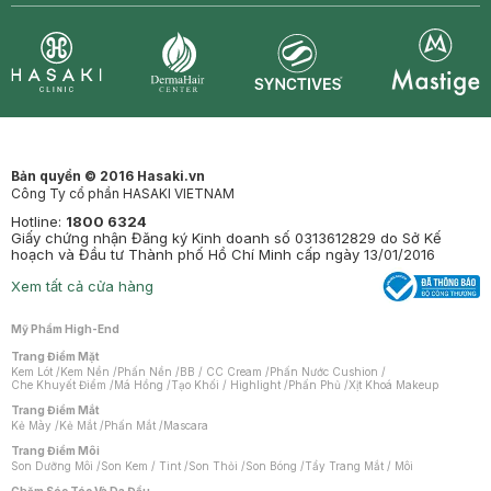
Synctives
Clinic
Dermahair
Mastige
Bản quyền © 2016 Hasaki.vn
Công Ty cổ phần HASAKI VIETNAM
Hotline:
1800 6324
Giấy chứng nhận Đăng ký Kinh doanh số 0313612829 do Sở Kế
hoạch và Đầu tư Thành phố Hồ Chí Minh cấp ngày 13/01/2016
Xem tất cả cửa hàng
Mỹ Phẩm High-End
Trang Điểm Mặt
Kem Lót
/
Kem Nền
/
Phấn Nền
/
BB / CC Cream
/
Phấn Nước Cushion
/
Che Khuyết Điểm
/
Má Hồng
/
Tạo Khối / Highlight
/
Phấn Phủ
/
Xịt Khoá Makeup
Trang Điểm Mắt
Kẻ Mày
/
Kẻ Mắt
/
Phấn Mắt
/
Mascara
Trang Điểm Môi
Son Dưỡng Môi
/
Son Kem / Tint
/
Son Thỏi
/
Son Bóng
/
Tẩy Trang Mắt / Môi