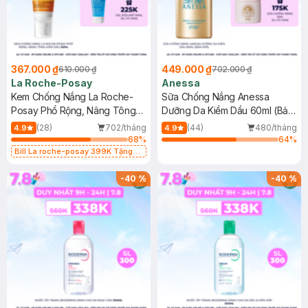
367.000 ₫
449.000 ₫
610.000 ₫
702.000 ₫
La Roche-Posay
Anessa
Kem Chống Nắng La Roche-
Sữa Chống Nắng Anessa
Posay Phổ Rộng, Nâng Tông
Dưỡng Da Kiềm Dầu 60ml (Bản
Kiềm Dầu 50ml
Mới)
(28)
702/tháng
(44)
480/tháng
4.9
4.9
68
%
64
%
Bill La roche-posay 399K Tặng
Gel rửa mặt da dầu nhạy cảm 50ml
(SL có hạn)
-
40
%
-
40
%