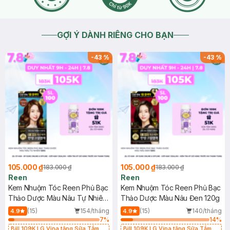
GỢI Ý DÀNH RIÊNG CHO BẠN
-
43
%
-
43
%
105.000 ₫
105.000 ₫
183.000 ₫
183.000 ₫
Reen
Reen
Kem Nhuộm Tóc Reen Phủ Bạc
Kem Nhuộm Tóc Reen Phủ Bạc
Thảo Dược Màu Nâu Tự Nhiên
Thảo Dược Màu Nâu Đen 120g
120g
(15)
154/tháng
(15)
140/tháng
4.9
4.9
7
%
14
%
Bill 109K LG Vina tặng Sữa Tắm
Bill 109K LG Vina tặng Sữa Tắm