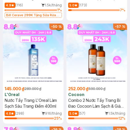
473ml
150ml
(116)
1.5k/tháng
(173)
4.9
5.0
1
%
7
%
Bill Cerave 299K Tặng Sữa Rửa
Mặt Cerave 30ml (SL có hạn)
-
50
%
-
57
%
145.000 ₫
252.000 ₫
289.000 ₫
590.000 ₫
L'Oreal
Cocoon
Nước Tẩy Trang L'Oreal Làm
Combo 2 Nước Tẩy Trang Bí
Sạch Sâu Trang Điểm 400ml
Đao Cocoon Làm Sạch & Giảm
Dầu 500ml
(298)
916/tháng
(57)
1.5k/tháng
4.8
5.0
25
%
12
%
-
36
%
-
38
%