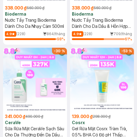
338.000 ₫
338.000 ₫
560.000 ₫
560.000 ₫
Bioderma
Bioderma
Nước Tẩy Trang Bioderma
Nước Tẩy Trang Bioderma
Dành Cho Da Nhạy Cảm 500ml
Dành Cho Da Dầu & Hỗn Hợp
500ml
(228)
864/tháng
(228)
709/tháng
4.9
4.9
98
%
61
%
-
30
%
-
53
%
341.000 ₫
139.000 ₫
490.000 ₫
298.000 ₫
CeraVe
Cosrx
Sữa Rửa Mặt CeraVe Sạch Sâu
Gel Rửa Mặt Cosrx Tràm Trà,
Cho Da Thường Đến Da Dầu
0.5% BHA Có Độ pH Thấp