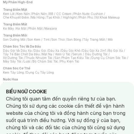
Mỹ Phẩm High-End
Trang Điểm Mặt
Kem Lót
/
Kem Nền
/
Phấn Nền
/
BB / CC Cream
/
Phấn Nước Cushion
/
Che Khuyết Điểm
/
Má Hồng
/
Tạo Khối / Highlight
/
Phấn Phủ
/
Xịt Khoá Makeup
Trang Điểm Mắt
Kẻ Mày
/
Kẻ Mắt
/
Phấn Mắt
/
Mascara
Trang Điểm Môi
Son Dưỡng Môi
/
Son Kem / Tint
/
Son Thỏi
/
Son Bóng
/
Tẩy Trang Mắt / Môi
Chăm Sóc Tóc Và Da Đầu
Dầu Gội Và Dầu Xả
/
Dầu Gội
/
Dầu Xả
/
Dầu Gội Khô
/
Dầu Gội Xả 2in1
/
Bộ Gội Xả
/
Tẩy Tế Bào Chết Da Đầu
/
Mặt Nạ / Kem Ủ Tóc
/
Serum / Dầu Dưỡng Tóc
/
Xịt Dưỡng Tóc
/
Thuốc Nhuộm Tóc
/
Sản Phẩm Tạo Kiểu Tóc
/
Dụng Cụ Chăm Sóc Tóc
/
Máy Sấy Tóc
/
Lược
/
Bộ Chăm Sóc Tóc
/
Phụ Kiện Tóc
Chăm Sóc Cơ Thể
Kem Tẩy Lông
/
Dụng Cụ Tẩy Lông
Nước Hoa
Nước Hoa Nữ
/
Nước Hoa Nam
/
Nước Hoa Cao Cấp
/
Xịt Thơm Toàn Thân
/
Nước Hoa Vùng Kín
Notice about cookies usage
BIỂU NGỮ COOKIE
Chăm Sóc Cá Nhân
Chúng tôi quan tâm đến quyền riêng tư của bạn.
Chống Muỗi
/
Khẩu Trang
/
Máy Massage
/
Mặt Nạ Xông Hơi
/
Nước Rửa Tay
/
Sản Phẩm Chăm Sóc Khác
/
Bàn Chải Đánh Răng
/
Bàn Chải Điện
/
Chúng tôi sử dụng các cookie cần thiết để vận hành
Hỗ Trợ Trắng Răng
/
Kem Đánh Răng
/
Máy Tăm Nước
/
Nước Súc Miệng
/
Tăm / Chỉ Nha Khoa
/
Xịt Thơm Miệng
/
Dung Dịch Vệ Sinh
/
Dưỡng Vùng Kín
/
website của chúng tôi và đồng hành cùng bạn trong
Khăn Ướt Vệ Sinh Vùng Kín
/
Băng Vệ Sinh
/
Tampon
/
Bọt Cạo Râu
/
Dao Cạo Râu
/
Máy Cạo Râu
suốt quá trình điều hướng. Với sự đồng ý của bạn,
Vấn Đề Về Da
chúng tôi và các đối tác của chúng tôi cũng sử dụng
Da Dầu / Lỗ Chân Lông To
/
Da Khô / Mất Nước
/
Da Lão Hóa
/
Da Mụn
/
Da Nhạy Cảm / Kích Ứng
/
Da Xỉn Màu
/
Thâm / Nám / Tàn Nhang
/