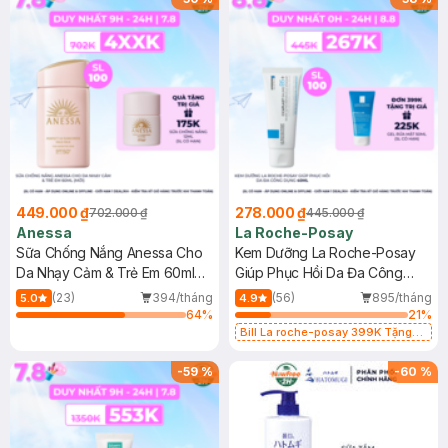
449.000 ₫
278.000 ₫
702.000 ₫
445.000 ₫
Anessa
La Roche-Posay
Sữa Chống Nắng Anessa Cho
Kem Dưỡng La Roche-Posay
Da Nhạy Cảm & Trẻ Em 60ml
Giúp Phục Hồi Da Đa Công
(Mới)
Dụng 40ml
(23)
394/tháng
(56)
895/tháng
5.0
4.9
64
%
21
%
Bill La roche-posay 399K Tặng
Gel rửa mặt da dầu nhạy cảm 50ml
(SL có hạn)
-
59
%
-
60
%