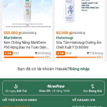
553.000 ₫
82.000 ₫
1.350.000 ₫
205.000 ₫
Martiderm
Hatomugi
Kem Chống Nắng MartiDerm
Sữa Tắm Hatomugi Dưỡng Ẩm
Phổ Rộng Bảo Vệ Toàn Diện
Chiết Xuất Ý Dĩ 800ml
40ml
(110)
251/tháng
(123)
714/tháng
4.9
4.9
75
%
52
%
Bạn đã có tài khoản Hasaki?
Đăng nhập
return
nowfree
price
HỖ TRỢ KHÁCH HÀNG
VỀ HASAKI.VN
Hotline:
1800 6324
Giới thiệu Hasaki.vn