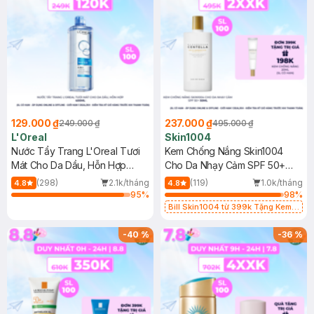
129.000 ₫
237.000 ₫
249.000 ₫
495.000 ₫
L'Oreal
Skin1004
Nước Tẩy Trang L'Oreal Tươi
Kem Chống Nắng Skin1004
Mát Cho Da Dầu, Hỗn Hợp
Cho Da Nhạy Cảm SPF 50+
400ml
50ml
(298)
2.1k/tháng
(119)
1.0k/tháng
4.8
4.8
95
%
98
%
Bill Skin1004 từ 399k Tặng Kem
Chống Nắng Cho Da Nhạy Cảm
SPF 50+ 20ml (SL Có Hạn)
-
40
%
-
36
%