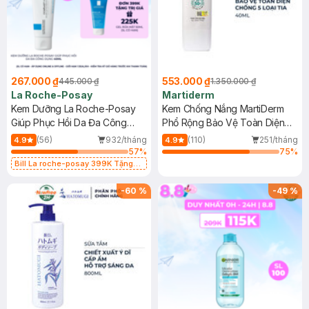
267.000 ₫
553.000 ₫
445.000 ₫
1.350.000 ₫
La Roche-Posay
Martiderm
Kem Dưỡng La Roche-Posay
Kem Chống Nắng MartiDerm
Giúp Phục Hồi Da Đa Công
Phổ Rộng Bảo Vệ Toàn Diện
Dụng 40ml
40ml
(56)
932/tháng
(110)
251/tháng
4.9
4.9
57
%
75
%
Bill La roche-posay 399K Tặng
Gel rửa mặt da dầu nhạy cảm 50ml
(SL có hạn)
-
60
%
-
49
%