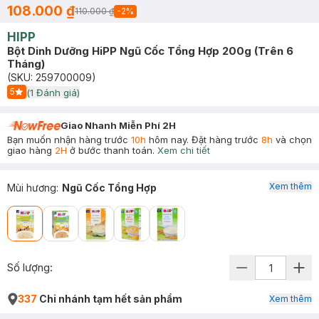
108.000 ₫
110.000 ₫
-
2
%
HIPP
Bột Dinh Dưỡng HiPP Ngũ Cốc Tổng Hợp 200g (Trên 6
Tháng)
(SKU:
259700009
)
5
(
1
Đánh giá)
Start Icon
Giao Nhanh Miễn Phí 2H
Bạn muốn nhận hàng trước
10h
hôm nay. Đặt hàng trước
8h
và chọn
giao hàng
2H
ở bước thanh toán.
Xem chi tiết
Xem thêm
Mùi hương
:
Ngũ Cốc Tổng Hợp
Số lượng:
337
Chi nhánh tạm hết sản phẩm
Xem thêm