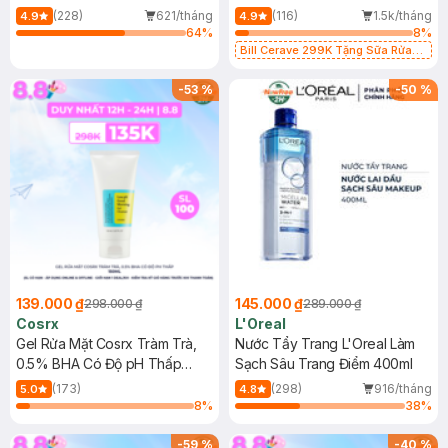
500ml
473ml
(228)
621/tháng
(116)
1.5k/tháng
4.9
4.9
64
%
8
%
Bill Cerave 299K Tặng Sữa Rửa
Mặt Cerave 30ml (SL có hạn)
-
53
%
-
50
%
139.000 ₫
145.000 ₫
298.000 ₫
289.000 ₫
Cosrx
L'Oreal
Gel Rửa Mặt Cosrx Tràm Trà,
Nước Tẩy Trang L'Oreal Làm
0.5% BHA Có Độ pH Thấp
Sạch Sâu Trang Điểm 400ml
150ml
(173)
(298)
916/tháng
5.0
4.8
8
%
38
%
-
59
%
-
40
%