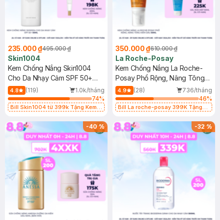
235.000 ₫
350.000 ₫
495.000 ₫
610.000 ₫
Skin1004
La Roche-Posay
Kem Chống Nắng Skin1004
Kem Chống Nắng La Roche-
Cho Da Nhạy Cảm SPF 50+
Posay Phổ Rộng, Nâng Tông
50ml
Kiềm Dầu 50ml
(119)
1.0k/tháng
(28)
736/tháng
4.8
4.9
74
%
46
%
Bill Skin1004 từ 399k Tặng Kem
Bill La roche-posay 399K Tặng
Chống Nắng Cho Da Nhạy Cảm
Gel rửa mặt da dầu nhạy cảm 50ml
SPF 50+ 20ml (SL Có Hạn)
(SL có hạn)
-
40
%
-
32
%