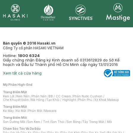
Synctives
Clinic
Dermahair
Mastige
Bản quyền © 2016 Hasaki.vn
Công Ty cổ phần HASAKI VIETNAM
Hotline:
1800 6324
Giấy chứng nhận Đăng ký Kinh doanh số 0313612829 do Sở Kế
hoạch và Đầu tư Thành phố Hồ Chí Minh cấp ngày 13/01/2016
Xem tất cả cửa hàng
Mỹ Phẩm High-End
Trang Điểm Mặt
Kem Lót
/
Kem Nền
/
Phấn Nền
/
BB / CC Cream
/
Phấn Nước Cushion
/
Che Khuyết Điểm
/
Má Hồng
/
Tạo Khối / Highlight
/
Phấn Phủ
/
Xịt Khoá Makeup
Trang Điểm Mắt
Kẻ Mày
/
Kẻ Mắt
/
Phấn Mắt
/
Mascara
Trang Điểm Môi
Son Dưỡng Môi
/
Son Kem / Tint
/
Son Thỏi
/
Son Bóng
/
Tẩy Trang Mắt / Môi
Chăm Sóc Tóc Và Da Đầu
Dầu Gội Và Dầu Xả
/
Dầu Gội
/
Dầu Xả
/
Dầu Gội Khô
/
Dầu Gội Xả 2in1
/
Bộ Gội Xả
/