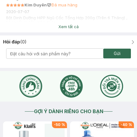
Kim Duyên
Đã mua hàng
2020-07-07
Bột Dinh Dưỡng HiPP Ngũ Cốc Tổng Hợp 200g (Trên 6 Tháng) ,
hàng rất ok tốt, giá hợp lý
Xem tất cả
Hỏi đáp
(
0
)
Gửi
GỢI Ý DÀNH RIÊNG CHO BẠN
-
50
%
-
40
%