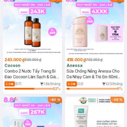
243.000 ₫
418.000 ₫
590.000 ₫
702.000 ₫
Cocoon
Anessa
Combo 2 Nước Tẩy Trang Bí
Sữa Chống Nắng Anessa Cho
Đao Cocoon Làm Sạch & Giảm
Da Nhạy Cảm & Trẻ Em 60ml
Dầu 500ml
(Mới)
(57)
1.6k/tháng
(23)
423/tháng
5.0
5.0
62
%
6
%
-
40
%
-
59
%