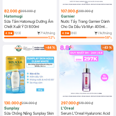
82.000 ₫
107.000 ₫
205.000 ₫
209.000 ₫
Hatomugi
Garnier
Sữa Tắm Hatomugi Dưỡng Ẩm
Nước Tẩy Trang Garnier Dành
Chiết Xuất Ý Dĩ 800ml
Cho Da Dầu Và Mụn 400ml
(Mới)
(123)
714/tháng
(69)
1.1k/tháng
4.9
4.9
52
%
58
%
-
44
%
-
43
%
130.000 ₫
297.000 ₫
234.000 ₫
519.000 ₫
Sunplay
L'Oreal
Sữa Chống Nắng Sunplay Skin
Serum L'Oreal Hyaluronic Acid