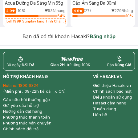
Aqua Dưỡng Da Sáng Mịn 55g
Cấp Ẩm Sáng Da 30ml
(108)
531/tháng
(27)
279/tháng
4.9
4.9
64
%
10
%
Bill 199K Sunplay tặng Tinh Chất
Chống Nắng 7g trị giá 30K (SL có
hạn)
Bạn đã có tài khoản Hasaki?
Đăng nhập
return
nowfree
price
HỖ TRỢ KHÁCH HÀNG
VỀ HASAKI.VN
Hotline:
1800 6324
Giới thiệu Hasaki.vn
(Miễn phí , 08-22h kể cả T7, CN)
Chính sách bảo mật
Điều khoản sử dụng
Các câu hỏi thường gặp
Hasaki cẩm nang
Gửi yêu cầu hỗ trợ
Tuyển dụng
Hướng dẫn đặt hàng
Liên hệ
Phương thức thanh toán
Phương thức vận chuyển
Chính sách đổi trả