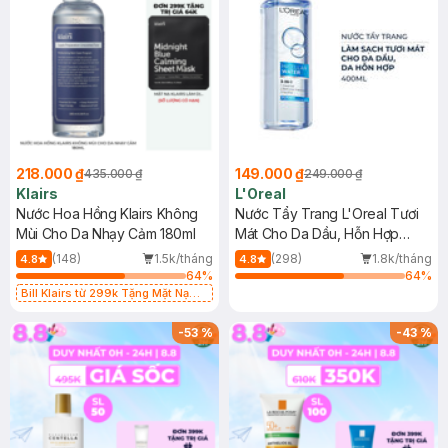
218.000 ₫
149.000 ₫
435.000 ₫
249.000 ₫
Klairs
L'Oreal
Nước Hoa Hồng Klairs Không
Nước Tẩy Trang L'Oreal Tươi
Mùi Cho Da Nhạy Cảm 180ml
Mát Cho Da Dầu, Hỗn Hợp
400ml
(148)
1.5k/tháng
(298)
1.8k/tháng
4.8
4.8
64
%
64
%
Bill Klairs từ 299k Tặng Mặt Nạ
Làm Dịu Da & Kiểm Soát Dầu Nhờn
25ml (SL Có Hạn)
-
53
%
-
43
%