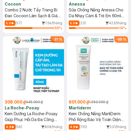
Cocoon
Anessa
Combo 2 Nước Tẩy Trang Bí
Sữa Chống Nắng Anessa Cho
Đao Cocoon Làm Sạch & Giảm
Da Nhạy Cảm & Trẻ Em 60ml
Dầu 500ml
(Mới)
(57)
1.5k/tháng
(23)
423/tháng
5.0
5.0
56
%
14
%
-
31
%
-
55
%
308.000 ₫
601.000 ₫
445.000 ₫
1.350.000 ₫
La Roche-Posay
Martiderm
Kem Dưỡng La Roche-Posay
Kem Chống Nắng MartiDerm
Giúp Phục Hồi Da Đa Công
Phổ Rộng Bảo Vệ Toàn Diện
Dụng 40ml
40ml
(56)
808/tháng
(110)
231/tháng
4.9
4.9