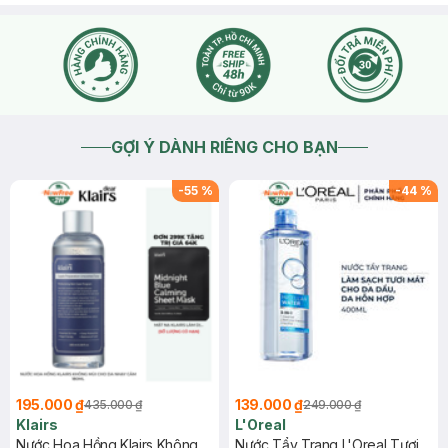
GỢI Ý DÀNH RIÊNG CHO BẠN
-
55
%
-
44
%
195.000 ₫
139.000 ₫
435.000 ₫
249.000 ₫
Klairs
L'Oreal
Nước Hoa Hồng Klairs Không
Nước Tẩy Trang L'Oreal Tươi