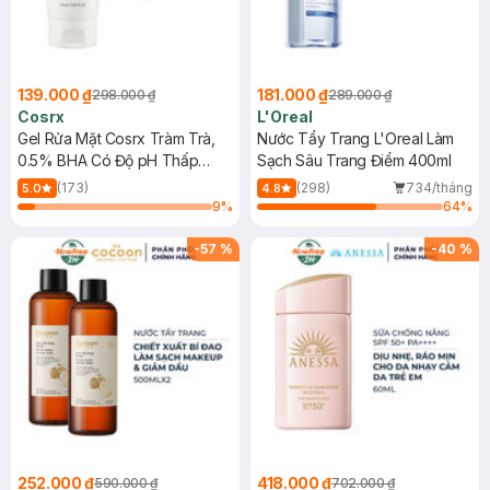
139.000 ₫
181.000 ₫
298.000 ₫
289.000 ₫
Cosrx
L'Oreal
Gel Rửa Mặt Cosrx Tràm Trà,
Nước Tẩy Trang L'Oreal Làm
0.5% BHA Có Độ pH Thấp
Sạch Sâu Trang Điểm 400ml
150ml
(173)
(298)
734/tháng
5.0
4.8
9
%
64
%
-
57
%
-
40
%
252.000 ₫
418.000 ₫
590.000 ₫
702.000 ₫