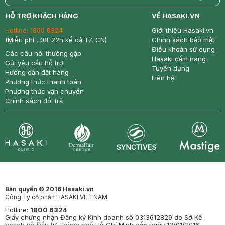
return
nowfree
price
HỖ TRỢ KHÁCH HÀNG
VỀ HASAKI.VN
Hotline:
1800 6324
Giới thiệu Hasaki.vn
(Miễn phí , 08-22h kể cả T7, CN)
Chính sách bảo mật
Điều khoản sử dụng
Các câu hỏi thường gặp
Hasaki cẩm nang
Gửi yêu cầu hỗ trợ
Tuyển dụng
Hướng dẫn đặt hàng
Liên hệ
Phương thức thanh toán
Phương thức vận chuyển
Chính sách đổi trả
Synctives
Clinic
Dermahair
Mastige
Bản quyền © 2016 Hasaki.vn
Công Ty cổ phần HASAKI VIETNAM
Hotline:
1800 6324
Giấy chứng nhận Đăng ký Kinh doanh số 0313612829 do Sở Kế