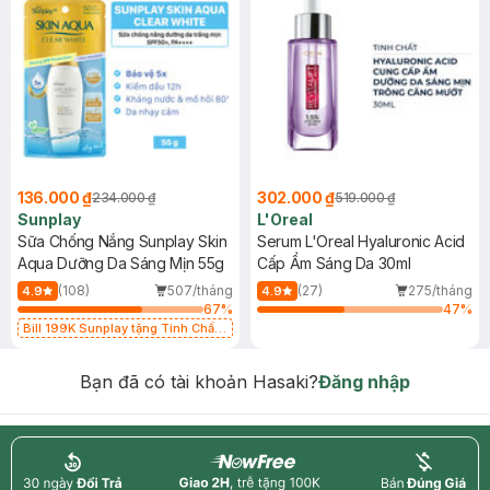
136.000 ₫
302.000 ₫
234.000 ₫
519.000 ₫
Sunplay
L'Oreal
Sữa Chống Nắng Sunplay Skin
Serum L'Oreal Hyaluronic Acid
Aqua Dưỡng Da Sáng Mịn 55g
Cấp Ẩm Sáng Da 30ml
(108)
507/tháng
(27)
275/tháng
4.9
4.9
67
%
47
%
Bill 199K Sunplay tặng Tinh Chất
Chống Nắng 7g trị giá 30K (SL có
hạn)
Bạn đã có tài khoản Hasaki?
Đăng nhập