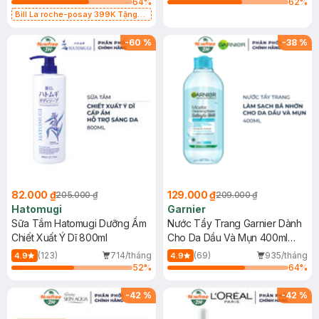
64
%
62
%
Bill La roche-posay 399K Tặng
Gel rửa mặt da dầu nhạy cảm 50ml
(SL có hạn)
-
60
%
-
38
%
82.000 ₫
129.000 ₫
205.000 ₫
209.000 ₫
Hatomugi
Garnier
Sữa Tắm Hatomugi Dưỡng Ẩm
Nước Tẩy Trang Garnier Dành
Chiết Xuất Ý Dĩ 800ml
Cho Da Dầu Và Mụn 400ml
(Mới)
(123)
714/tháng
(69)
935/tháng
4.9
4.9
52
%
64
%
-
42
%
-
42
%