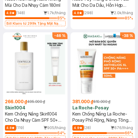
Mùi Cho Da Nhạy Cảm 180ml
Mát Cho Da Dầu, Hỗn Hợp
400ml
(148)
1.7k/tháng
(298)
2.0k/tháng
4.8
4.8
85
%
85
%
Bill Klairs từ 299k Tặng Mặt Nạ
Làm Dịu Da & Kiểm Soát Dầu Nhờn
25ml (SL Có Hạn)
-
46
%
-
38
%
266.000 ₫
381.000 ₫
495.000 ₫
610.000 ₫
Skin1004
La Roche-Posay
Kem Chống Nắng Skin1004
Kem Chống Nắng La Roche-
Cho Da Nhạy Cảm SPF 50+
Posay Phổ Rộng, Nâng Tông
50ml
Kiềm Dầu 50ml
(119)
905/tháng
(28)
676/tháng
4.8
4.9
64
%
66
%