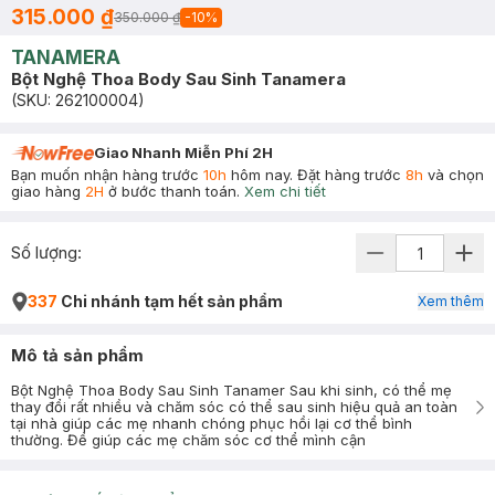
315.000 ₫
350.000 ₫
-
10
%
TANAMERA
Bột Nghệ Thoa Body Sau Sinh Tanamera
(SKU:
262100004
)
Giao Nhanh Miễn Phí 2H
Bạn muốn nhận hàng trước
10h
hôm nay. Đặt hàng trước
8h
và chọn
giao hàng
2H
ở bước thanh toán.
Xem chi tiết
Số lượng:
337
Chi nhánh tạm hết sản phẩm
Xem thêm
Mô tả sản phẩm
Bột Nghệ Thoa Body Sau Sinh Tanamer Sau khi sinh, có thể mẹ
thay đổi rất nhiều và chăm sóc có thể sau sinh hiệu quả an toàn
tại nhà giúp các mẹ nhanh chóng phục hồi lại cơ thể bình
thường. Để giúp các mẹ chăm sóc cơ thể mình cận