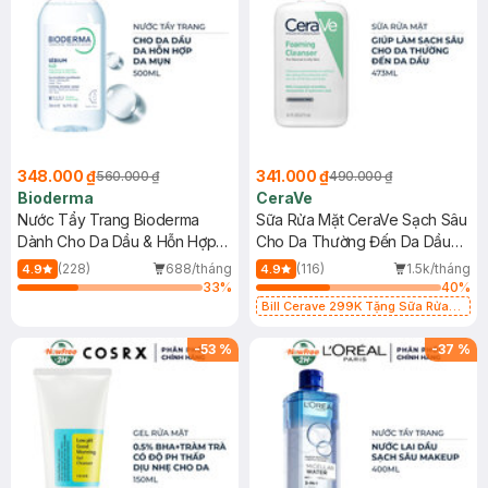
348.000 ₫
341.000 ₫
560.000 ₫
490.000 ₫
Bioderma
CeraVe
Nước Tẩy Trang Bioderma
Sữa Rửa Mặt CeraVe Sạch Sâu
Dành Cho Da Dầu & Hỗn Hợp
Cho Da Thường Đến Da Dầu
500ml
473ml
(228)
688/tháng
(116)
1.5k/tháng
4.9
4.9
33
%
40
%
Bill Cerave 299K Tặng Sữa Rửa
Mặt Cerave 30ml (SL có hạn)
-
53
%
-
37
%