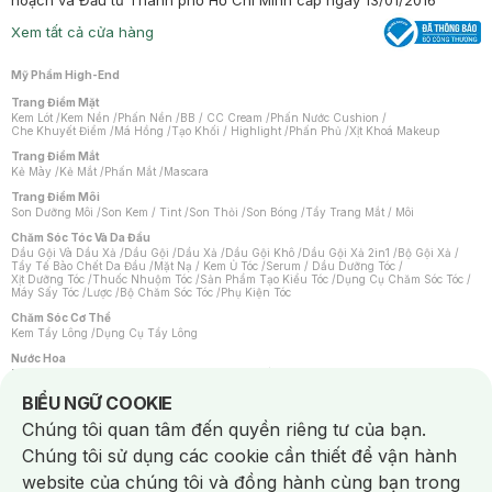
hoạch và Đầu tư Thành phố Hồ Chí Minh cấp ngày 13/01/2016
Xem tất cả cửa hàng
Mỹ Phẩm High-End
Trang Điểm Mặt
Kem Lót
/
Kem Nền
/
Phấn Nền
/
BB / CC Cream
/
Phấn Nước Cushion
/
Che Khuyết Điểm
/
Má Hồng
/
Tạo Khối / Highlight
/
Phấn Phủ
/
Xịt Khoá Makeup
Trang Điểm Mắt
Kẻ Mày
/
Kẻ Mắt
/
Phấn Mắt
/
Mascara
Trang Điểm Môi
Son Dưỡng Môi
/
Son Kem / Tint
/
Son Thỏi
/
Son Bóng
/
Tẩy Trang Mắt / Môi
Chăm Sóc Tóc Và Da Đầu
Dầu Gội Và Dầu Xả
/
Dầu Gội
/
Dầu Xả
/
Dầu Gội Khô
/
Dầu Gội Xả 2in1
/
Bộ Gội Xả
/
Tẩy Tế Bào Chết Da Đầu
/
Mặt Nạ / Kem Ủ Tóc
/
Serum / Dầu Dưỡng Tóc
/
Xịt Dưỡng Tóc
/
Thuốc Nhuộm Tóc
/
Sản Phẩm Tạo Kiểu Tóc
/
Dụng Cụ Chăm Sóc Tóc
/
Máy Sấy Tóc
/
Lược
/
Bộ Chăm Sóc Tóc
/
Phụ Kiện Tóc
Chăm Sóc Cơ Thể
Kem Tẩy Lông
/
Dụng Cụ Tẩy Lông
Nước Hoa
Nước Hoa Nữ
/
Nước Hoa Nam
/
Nước Hoa Cao Cấp
/
Xịt Thơm Toàn Thân
/
Nước Hoa Vùng Kín
Notice about cookies usage
BIỂU NGỮ COOKIE
Chăm Sóc Cá Nhân
Chúng tôi quan tâm đến quyền riêng tư của bạn.
Chống Muỗi
/
Khẩu Trang
/
Máy Massage
/
Mặt Nạ Xông Hơi
/
Nước Rửa Tay
/
Sản Phẩm Chăm Sóc Khác
/
Bàn Chải Đánh Răng
/
Bàn Chải Điện
/
Chúng tôi sử dụng các cookie cần thiết để vận hành
Hỗ Trợ Trắng Răng
/
Kem Đánh Răng
/
Máy Tăm Nước
/
Nước Súc Miệng
/
Tăm / Chỉ Nha Khoa
/
Xịt Thơm Miệng
/
Dung Dịch Vệ Sinh
/
Dưỡng Vùng Kín
/
website của chúng tôi và đồng hành cùng bạn trong
Khăn Ướt Vệ Sinh Vùng Kín
/
Băng Vệ Sinh
/
Tampon
/
Bọt Cạo Râu
/
Dao Cạo Râu
/