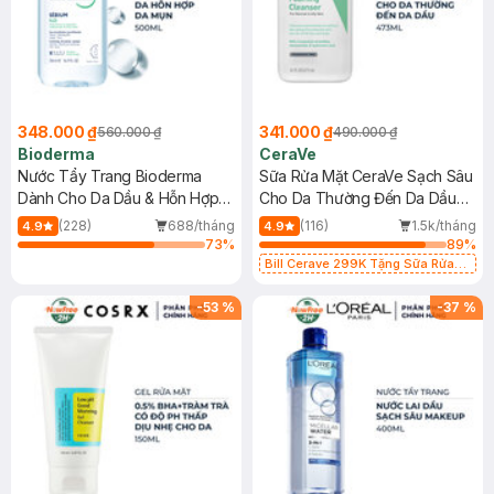
348.000 ₫
341.000 ₫
560.000 ₫
490.000 ₫
Bioderma
CeraVe
Nước Tẩy Trang Bioderma
Sữa Rửa Mặt CeraVe Sạch Sâu
Dành Cho Da Dầu & Hỗn Hợp
Cho Da Thường Đến Da Dầu
500ml
473ml
(228)
688/tháng
(116)
1.5k/tháng
4.9
4.9
73
%
89
%
Bill Cerave 299K Tặng Sữa Rửa
Mặt Cerave 30ml (SL có hạn)
-
53
%
-
37
%