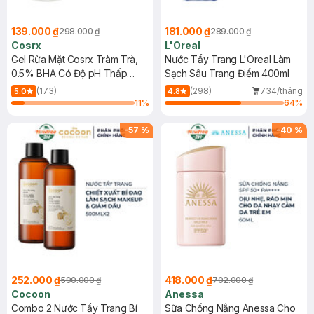
139.000 ₫
181.000 ₫
298.000 ₫
289.000 ₫
Cosrx
L'Oreal
Gel Rửa Mặt Cosrx Tràm Trà,
Nước Tẩy Trang L'Oreal Làm
0.5% BHA Có Độ pH Thấp
Sạch Sâu Trang Điểm 400ml
150ml
(173)
(298)
734/tháng
5.0
4.8
11
%
64
%
-
57
%
-
40
%
252.000 ₫
418.000 ₫
590.000 ₫
702.000 ₫
Cocoon
Anessa
Combo 2 Nước Tẩy Trang Bí
Sữa Chống Nắng Anessa Cho