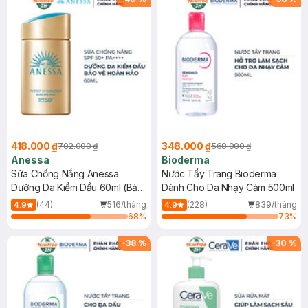
418.000 ₫
348.000 ₫
702.000 ₫
560.000 ₫
Anessa
Bioderma
Sữa Chống Nắng Anessa
Nước Tẩy Trang Bioderma
Dưỡng Da Kiềm Dầu 60ml (Bản
Dành Cho Da Nhạy Cảm 500ml
Mới)
(44)
516/tháng
(228)
839/tháng
4.9
4.9
68
%
73
%
-
38
%
-
30
%