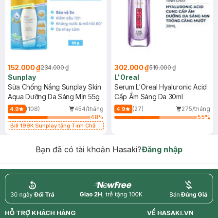
152.000 ₫
302.000 ₫
234.000 ₫
519.000 ₫
Sunplay
L'Oreal
Sữa Chống Nắng Sunplay Skin
Serum L'Oreal Hyaluronic Acid
Aqua Dưỡng Da Sáng Mịn 55g
Cấp Ẩm Sáng Da 30ml
(108)
454/tháng
(27)
275/tháng
4.9
4.9
48
%
55
%
Bill 199K Sunplay tặng Tinh Chất
Chống Nắng 7g trị giá 30K (SL có
hạn)
Bạn đã có tài khoản Hasaki?
Đăng nhập
return
nowfree
price
HỖ TRỢ KHÁCH HÀNG
VỀ HASAKI.VN