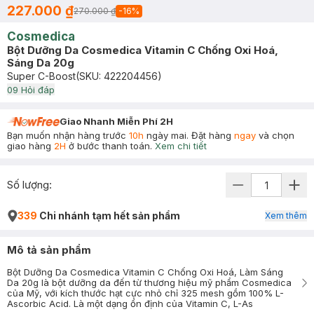
227.000 ₫
270.000 ₫
-
16
%
Cosmedica
Bột Dưỡng Da Cosmedica Vitamin C Chống Oxi Hoá,
Sáng Da 20g
Super C-Boost
(SKU:
422204456
)
0
9
Hỏi đáp
Giao Nhanh Miễn Phí 2H
Bạn muốn nhận hàng trước
10h
ngày mai. Đặt hàng
ngay
và chọn
giao hàng
2H
ở bước thanh toán.
Xem chi tiết
Số lượng:
339
Chi nhánh tạm hết sản phẩm
Xem thêm
Mô tả sản phẩm
Bột Dưỡng Da Cosmedica Vitamin C Chống Oxi Hoá, Làm Sáng
Da 20g là bột dưỡng da đến từ thương hiệu mỹ phẩm Cosmedica
của Mỹ, với kích thước hạt cực nhỏ chỉ 325 mesh gồm 100% L-
Ascorbic Acid. Là một dạng ổn định của Vitamin C, L-As