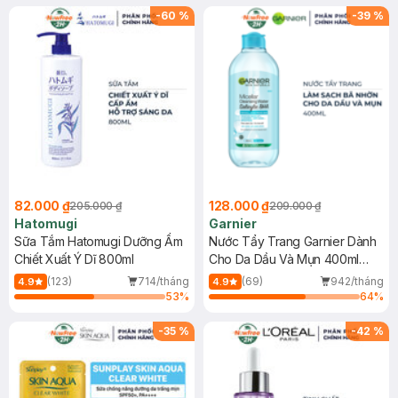
(SL có hạn)
-
60
%
-
39
%
82.000 ₫
128.000 ₫
205.000 ₫
209.000 ₫
Hatomugi
Garnier
Sữa Tắm Hatomugi Dưỡng Ẩm
Nước Tẩy Trang Garnier Dành
Chiết Xuất Ý Dĩ 800ml
Cho Da Dầu Và Mụn 400ml
(Mới)
(123)
714/tháng
(69)
942/tháng
4.9
4.9
53
%
64
%
-
35
%
-
42
%