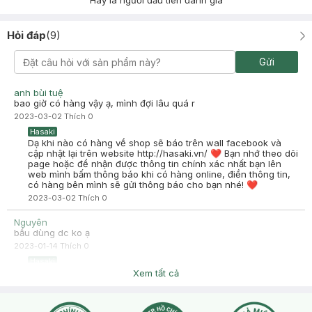
Hãy là người đầu tiên đánh giá
Hỏi đáp
(
9
)
Gửi
anh bùi tuệ
bao giờ có hàng vậy ạ, mình đợi lâu quá r
2023-03-02
Thích
0
Hasaki
Dạ khi nào có hàng về shop sẽ báo trên wall facebook và
cập nhật lại trên website http://hasaki.vn/ ❤ Bạn nhớ theo dõi
page hoặc để nhận được thông tin chính xác nhất bạn lên
web mình bấm thông báo khi có hàng online, điền thông tin,
có hàng bên mình sẽ gửi thông báo cho bạn nhé! ❤
2023-03-02
Thích
0
Nguyên
bầu dùng dc ko ạ
2023-01-14
Thích
0
Hasaki
Hasaki xin chào, dạ vì một số sản phẩm thường sử dụng có
Xem tất cả
thể gây hại cho mẹ và bé: Mỹ phẩm có thể chứa các thành
phần gây rối loạn nội tiết tố, ảnh hưởng tới các hormon của
người mẹ. Nếu bạn đang mang bầu hoặc cho con ti sữa hoặc