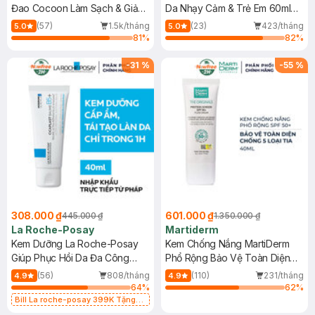
Đao Cocoon Làm Sạch & Giảm
Da Nhạy Cảm & Trẻ Em 60ml
Dầu 500ml
(Mới)
(57)
1.5k/tháng
(23)
423/tháng
5.0
5.0
81
%
82
%
-
31
%
-
55
%
308.000 ₫
601.000 ₫
445.000 ₫
1.350.000 ₫
La Roche-Posay
Martiderm
Kem Dưỡng La Roche-Posay
Kem Chống Nắng MartiDerm
Giúp Phục Hồi Da Đa Công
Phổ Rộng Bảo Vệ Toàn Diện
Dụng 40ml
40ml
(56)
808/tháng
(110)
231/tháng
4.9
4.9
64
%
62
%
Bill La roche-posay 399K Tặng
Gel rửa mặt da dầu nhạy cảm 50ml