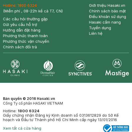
Hotline:
1800 6324
Giới thiệu Hasaki.vn
(Miễn phí , 08-22h kể cả T7, CN)
Chính sách bảo mật
Điều khoản sử dụng
Các câu hỏi thường gặp
Hasaki cẩm nang
Gửi yêu cầu hỗ trợ
Tuyển dụng
Hướng dẫn đặt hàng
Liên hệ
Phương thức thanh toán
Phương thức vận chuyển
Chính sách đổi trả
Synctives
Clinic
Dermahair
Mastige
Bản quyền © 2016 Hasaki.vn
Công Ty cổ phần HASAKI VIETNAM
Hotline:
1800 6324
Giấy chứng nhận Đăng ký Kinh doanh số 0313612829 do Sở Kế
hoạch và Đầu tư Thành phố Hồ Chí Minh cấp ngày 13/01/2016
Xem tất cả cửa hàng