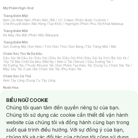
Mỹ Phẩm High-End
Trang Điểm Mặt
Kem Lót
/
Kem Nền
/
Phấn Nền
/
BB / CC Cream
/
Phấn Nước Cushion
/
Che Khuyết Điểm
/
Má Hồng
/
Tạo Khối / Highlight
/
Phấn Phủ
/
Xịt Khoá Makeup
Trang Điểm Mắt
Kẻ Mày
/
Kẻ Mắt
/
Phấn Mắt
/
Mascara
Trang Điểm Môi
Son Dưỡng Môi
/
Son Kem / Tint
/
Son Thỏi
/
Son Bóng
/
Tẩy Trang Mắt / Môi
Chăm Sóc Tóc Và Da Đầu
Dầu Gội Và Dầu Xả
/
Dầu Gội
/
Dầu Xả
/
Dầu Gội Khô
/
Dầu Gội Xả 2in1
/
Bộ Gội Xả
/
Tẩy Tế Bào Chết Da Đầu
/
Mặt Nạ / Kem Ủ Tóc
/
Serum / Dầu Dưỡng Tóc
/
Xịt Dưỡng Tóc
/
Thuốc Nhuộm Tóc
/
Sản Phẩm Tạo Kiểu Tóc
/
Dụng Cụ Chăm Sóc Tóc
/
Máy Sấy Tóc
/
Lược
/
Bộ Chăm Sóc Tóc
/
Phụ Kiện Tóc
Chăm Sóc Cơ Thể
Kem Tẩy Lông
/
Dụng Cụ Tẩy Lông
Nước Hoa
Nước Hoa Nữ
/
Nước Hoa Nam
/
Nước Hoa Cao Cấp
/
Xịt Thơm Toàn Thân
/
Nước Hoa Vùng Kín
Notice about cookies usage
BIỂU NGỮ COOKIE
Chăm Sóc Cá Nhân
Chúng tôi quan tâm đến quyền riêng tư của bạn.
Chống Muỗi
/
Khẩu Trang
/
Máy Massage
/
Mặt Nạ Xông Hơi
/
Nước Rửa Tay
/
Sản Phẩm Chăm Sóc Khác
/
Bàn Chải Đánh Răng
/
Bàn Chải Điện
/
Chúng tôi sử dụng các cookie cần thiết để vận hành
Hỗ Trợ Trắng Răng
/
Kem Đánh Răng
/
Máy Tăm Nước
/
Nước Súc Miệng
/
Tăm / Chỉ Nha Khoa
/
Xịt Thơm Miệng
/
Dung Dịch Vệ Sinh
/
Dưỡng Vùng Kín
/
website của chúng tôi và đồng hành cùng bạn trong
Khăn Ướt Vệ Sinh Vùng Kín
/
Băng Vệ Sinh
/
Tampon
/
Bọt Cạo Râu
/
Dao Cạo Râu
/
Máy Cạo Râu
suốt quá trình điều hướng. Với sự đồng ý của bạn,
Vấn Đề Về Da
chúng tôi và các đối tác của chúng tôi cũng sử dụng
Da Dầu / Lỗ Chân Lông To
/
Da Khô / Mất Nước
/
Da Lão Hóa
/
Da Mụn
/