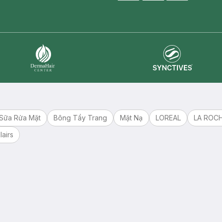
master card
ATM card
visa card
Synctives
Dermahair
Sữa Rửa Mặt
Bông Tẩy Trang
Mặt Nạ
LOREAL
LA ROC
lairs