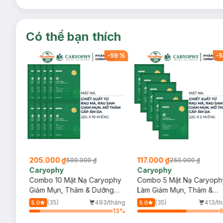
Có thể bạn thích
-
36
%
-
59
%
-
5
205.000 ₫
117.000 ₫
500.000 ₫
250.000 ₫
Caryophy
Caryophy
a
Combo 10 Mặt Nạ Caryophy
Combo 5 Mặt Nạ Caryoph
ml
Giảm Mụn, Thâm & Dưỡng
Làm Giảm Mụn, Thâm &
Ẩm Da 22g
Dưỡng Ẩm Da 22g
/tháng
(35)
493/tháng
(35)
413/t
5.0
5.0
64
%
13
%