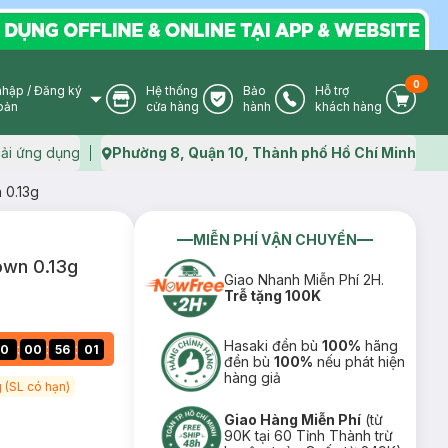
0
nhập
/
Đăng ký
Hệ thống
Bảo
Hỗ trợ
User Icon
Store Icon
Warranty Icon
Phone Icon
Cart I
oản
cửa hàng
hành
khách hàng
ải ứng dụng
Phường 8, Quận 10, Thành phố Hồ Chí Minh
Map icon
 0.13g
MIỄN PHÍ VẬN CHUYỂN
own 0.13g
Giao Nhanh Miễn Phí 2H.
Trễ tặng 100K
Hasaki đền bù
100%
hãng
:
:
:
0
00
56
00
đền bù
100%
nếu phát hiện
hàng giả
 (SL có hạn)
Giao Hàng Miễn Phí
(từ
90K tại 60 Tỉnh Thành trừ