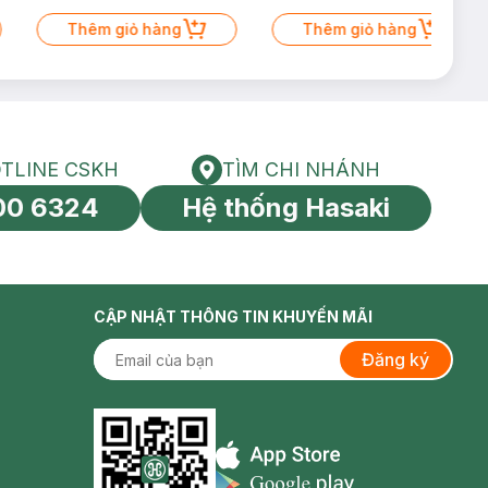
Thêm giỏ hàng
Thêm giỏ hàng
TLINE CSKH
TÌM CHI NHÁNH
HOTLINE CSKH
Tìm chi nhánh
00 6324
Hệ thống Hasaki
tín toàn cầu
CẬP NHẬT THÔNG TIN KHUYẾN MÃI
Đăng ký
Appstore icon