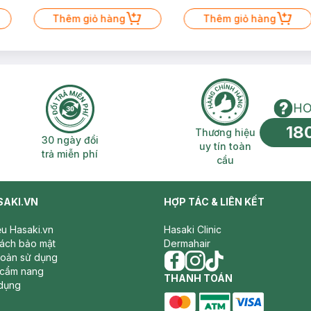
Thêm giỏ hàng
Thêm giỏ hàng
HO
18
n phí 2H
30 ngày đổi trả miễn phí
Thương hiệu uy 
Thương hiệu
30 ngày đổi
uy tín toàn
trả miễn phí
cầu
SAKI.VN
HỢP TÁC & LIÊN KẾT
iệu Hasaki.vn
Hasaki Clinic
sách bảo mật
Dermahair
hoản sử dụng
 cẩm nang
facebook
THANH TOÁN
instagram
tiktok
dụng