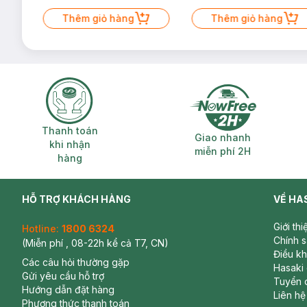
Thêm giỏ hàng
Thêm giỏ hàng
Thanh toán khi nhận hàng
Giao nhanh miễ
Thanh toán
Giao nhanh
khi nhận
miễn phí 2H
hàng
HỖ TRỢ KHÁCH HÀNG
VỀ HA
Giới th
Hotline:
1800 6324
Chính 
(Miễn phí , 08-22h kể cả T7, CN)
Điều k
Các câu hỏi thường gặp
Hasaki
Gửi yêu cầu hỗ trợ
Tuyển 
Hướng dẫn đặt hàng
Liên hệ
Phương thức thanh toán