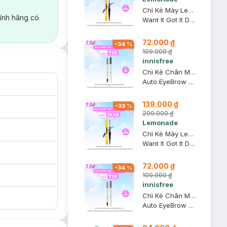
Chì Kẻ Mày Lemonade 2 Đầu Màu Nâu Đậm 2g+2ml
ính hãng có
Want It Got It Dual Eyebrow #Dark Brown
72.000 ₫
-
34
%
109.000 ₫
innisfree
Chì Kẻ Chân Mày innisfree Màu 5 Expresso Brown (Mới) 0.3g
Auto EyeBrow Pencil
139.000 ₫
-
33
%
209.000 ₫
Lemonade
Chì Kẻ Mày Lemonade 2 Đầu Màu Nâu Xám 2g+2ml
Want It Got It Dual Eyebrow #Gray Brown
72.000 ₫
-
34
%
109.000 ₫
innisfree
Chì Kẻ Chân Mày innisfree Màu 4 Ash Brown (Mới) 0.3g
Auto EyeBrow Pencil