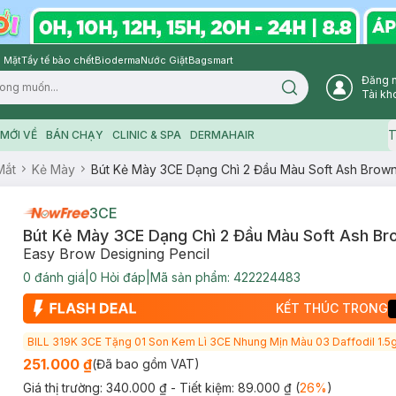
 Mặt
Tẩy tế bào chết
Bioderma
Nước Giặt
Bagsmart
Đăng 
Search icon
Tài kh
T
MỚI VỀ
BÁN CHẠY
CLINIC & SPA
DERMAHAIR
Mắt
Kẻ Mày
Bút Kẻ Mày 3CE Dạng Chì 2 Đầu Màu Soft Ash Brown
3CE
Bút Kẻ Mày 3CE Dạng Chì 2 Đầu Màu Soft Ash Br
Easy Brow ​Designing Pencil
0
đánh giá
|
0
Hỏi đáp
|
Mã sản phẩm:
422224483
KẾT THÚC TRONG
BILL 319K 3CE Tặng 01 Son Kem Lì 3CE Nhung Mịn Màu 03 Daffodil 1.5g
251.000 ₫
(Đã bao gồm VAT)
Giá thị trường:
340.000 ₫
- Tiết kiệm:
89.000 ₫
(
26
%
)