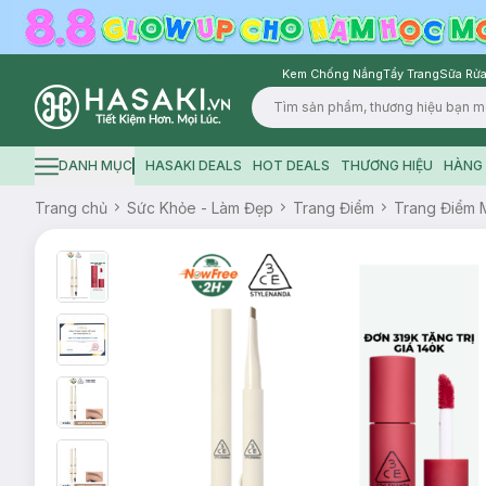
Kem Chống Nắng
Tẩy Trang
Sữa Rửa
Logo
DANH MỤC
HASAKI DEALS
HOT DEALS
THƯƠNG HIỆU
HÀNG 
Hamburger icon
Trang chủ
Sức Khỏe - Làm Đẹp
Trang Điểm
Trang Điểm 