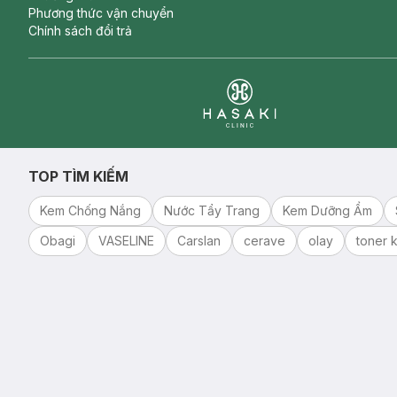
Phương thức vận chuyển
Chính sách đổi trả
Clinic
TOP TÌM KIẾM
Kem Chống Nắng
Nước Tẩy Trang
Kem Dưỡng Ẩm
Obagi
VASELINE
Carslan
cerave
olay
toner k