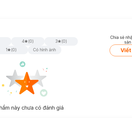
Chia sẻ nh
)
4
(
0
)
3
(
0
)
sản
Viết
1
(
0
)
Có hình ảnh
hẩm này chưa có đánh giá