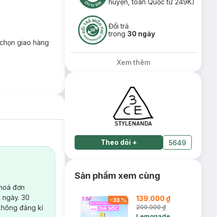
huyện, toàn Quốc từ 249K)
Đổi trả
trong
30 ngày
chọn giao hàng
Xem thêm
Theo dõi
+
5649
Sản phẩm xem cùng
 hoá đơn
 ngày. 30
139.000 ₫
-
33
%
không đăng kí
209.000 ₫
Lemonade