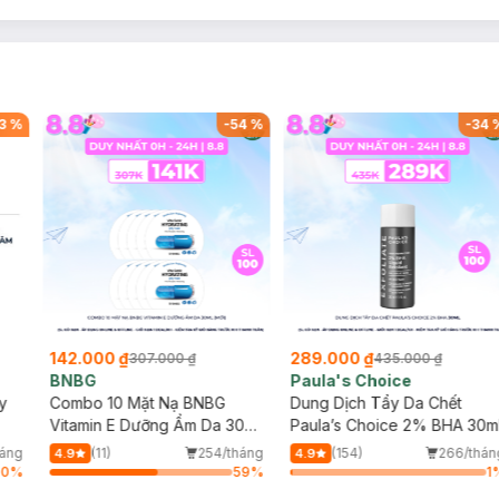
3
%
-
54
%
-
34
142.000 ₫
289.000 ₫
307.000 ₫
435.000 ₫
BNBG
Paula's Choice
y
Combo 10 Mặt Nạ BNBG
Dung Dịch Tẩy Da Chết
Vitamin E Dưỡng Ẩm Da 30ml
Paula’s Choice 2% BHA 30m
(Mới)
háng
(11)
254/tháng
(154)
266/thán
4.9
4.9
60
%
59
%
1