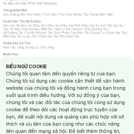
Kẻ Mày
/
Kẻ Mắt
/
Phấn Mắt
/
Mascara
Trang Điểm Môi
Son Dưỡng Môi
/
Son Kem / Tint
/
Son Thỏi
/
Son Bóng
/
Tẩy Trang Mắt / Môi
Chăm Sóc Tóc Và Da Đầu
Dầu Gội Và Dầu Xả
/
Dầu Gội
/
Dầu Xả
/
Dầu Gội Khô
/
Dầu Gội Xả 2in1
/
Bộ Gội Xả
/
Tẩy Tế Bào Chết Da Đầu
/
Mặt Nạ / Kem Ủ Tóc
/
Serum / Dầu Dưỡng Tóc
/
Xịt Dưỡng Tóc
/
Thuốc Nhuộm Tóc
/
Sản Phẩm Tạo Kiểu Tóc
/
Dụng Cụ Chăm Sóc Tóc
/
Máy Sấy Tóc
/
Lược
/
Bộ Chăm Sóc Tóc
/
Phụ Kiện Tóc
Chăm Sóc Cơ Thể
Kem Tẩy Lông
/
Dụng Cụ Tẩy Lông
Nước Hoa
Nước Hoa Nữ
/
Nước Hoa Nam
/
Nước Hoa Cao Cấp
/
Xịt Thơm Toàn Thân
/
Nước Hoa Vùng Kín
Notice about cookies usage
BIỂU NGỮ COOKIE
Chăm Sóc Cá Nhân
Chúng tôi quan tâm đến quyền riêng tư của bạn.
Chống Muỗi
/
Khẩu Trang
/
Máy Massage
/
Mặt Nạ Xông Hơi
/
Nước Rửa Tay
/
Sản Phẩm Chăm Sóc Khác
/
Bàn Chải Đánh Răng
/
Bàn Chải Điện
/
Chúng tôi sử dụng các cookie cần thiết để vận hành
Hỗ Trợ Trắng Răng
/
Kem Đánh Răng
/
Máy Tăm Nước
/
Nước Súc Miệng
/
Tăm / Chỉ Nha Khoa
/
Xịt Thơm Miệng
/
Dung Dịch Vệ Sinh
/
Dưỡng Vùng Kín
/
website của chúng tôi và đồng hành cùng bạn trong
Khăn Ướt Vệ Sinh Vùng Kín
/
Băng Vệ Sinh
/
Tampon
/
Bọt Cạo Râu
/
Dao Cạo Râu
/
Máy Cạo Râu
suốt quá trình điều hướng. Với sự đồng ý của bạn,
Vấn Đề Về Da
chúng tôi và các đối tác của chúng tôi cũng sử dụng
Da Dầu / Lỗ Chân Lông To
/
Da Khô / Mất Nước
/
Da Lão Hóa
/
Da Mụn
/
Da Nhạy Cảm / Kích Ứng
/
Da Xỉn Màu
/
Thâm / Nám / Tàn Nhang
/
cookie để theo dõi các hoạt động trực tuyến của
Quầng Thâm & Bọng Mắt
/
Sẹo
/
Viêm Da Cơ Địa
bạn, đề xuất nội dung và quảng cáo phù hợp với sở
Dụng Cụ / Phụ Kiện Chăm Sóc Da
Chat i
Bông Tẩy Trang
/
Khăn Lau Mặt Khô
/
Dụng Cụ / Máy Rửa Mặt
/
Máy Chăm Sóc Da
/
thích và ưu tiên của bạn cũng như các chức năng
Dụng Cụ Chăm Sóc Khác
liên quan đến mạng xã hội. Để biết thêm thông tin,