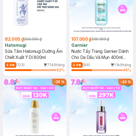
82.000 ₫
107.000 ₫
205.000 ₫
209.000 ₫
Hatomugi
Garnier
Sữa Tắm Hatomugi Dưỡng Ẩm
Nước Tẩy Trang Garnier Dành
Chiết Xuất Ý Dĩ 800ml
Cho Da Dầu Và Mụn 400ml
(Mới)
(123)
714/tháng
(69)
1.1k/tháng
4.9
4.9
52
%
40
%
-
35
%
-
43
%