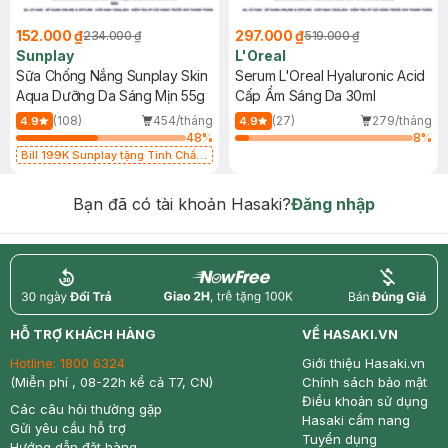
152.000 ₫
297.000 ₫
234.000 ₫
519.000 ₫
Sunplay
L'Oreal
Sữa Chống Nắng Sunplay Skin
Serum L'Oreal Hyaluronic Acid
Aqua Dưỡng Da Sáng Mịn 55g
Cấp Ẩm Sáng Da 30ml
(108)
454/tháng
(27)
279/tháng
4.9
4.9
48
%
8
%
Bill 199K Sunplay tặng Tinh Chất
Chống Nắng 7g trị giá 30K (SL có
hạn)
Bạn đã có tài khoản Hasaki?
Đăng nhập
return
nowfree
price
HỖ TRỢ KHÁCH HÀNG
VỀ HASAKI.VN
Hotline:
1800 6324
Giới thiệu Hasaki.vn
(Miễn phí , 08-22h kể cả T7, CN)
Chính sách bảo mật
Điều khoản sử dụng
Các câu hỏi thường gặp
Hasaki cẩm nang
Gửi yêu cầu hỗ trợ
Tuyển dụng
Hướng dẫn đặt hàng