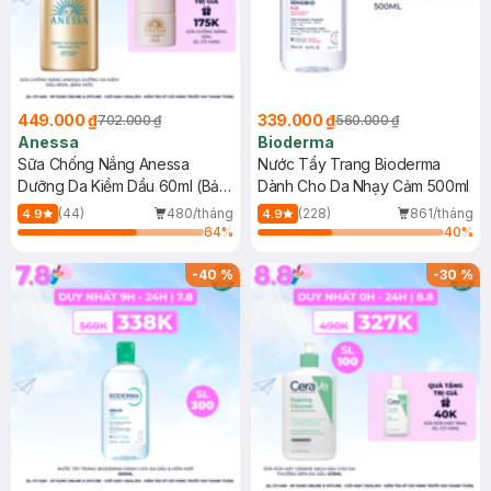
449.000 ₫
339.000 ₫
702.000 ₫
560.000 ₫
Anessa
Bioderma
Sữa Chống Nắng Anessa
Nước Tẩy Trang Bioderma
Dưỡng Da Kiềm Dầu 60ml (Bản
Dành Cho Da Nhạy Cảm 500ml
Mới)
(44)
480/tháng
(228)
861/tháng
4.9
4.9
64
%
40
%
-
40
%
-
30
%