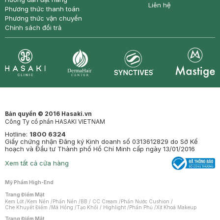
Liên hệ
Phương thức thanh toán
Phương thức vận chuyển
Chính sách đổi trả
Synctives
Clinic
Dermahair
Mastige
Bản quyền © 2016 Hasaki.vn
Công Ty cổ phần HASAKI VIETNAM
Hotline:
1800 6324
Giấy chứng nhận Đăng ký Kinh doanh số 0313612829 do Sở Kế
hoạch và Đầu tư Thành phố Hồ Chí Minh cấp ngày 13/01/2016
Xem tất cả cửa hàng
Mỹ Phẩm High-End
Trang Điểm Mặt
Kem Lót
/
Kem Nền
/
Phấn Nền
/
BB / CC Cream
/
Phấn Nước Cushion
/
Che Khuyết Điểm
/
Má Hồng
/
Tạo Khối / Highlight
/
Phấn Phủ
/
Xịt Khoá Makeup
Trang Điểm Mắt