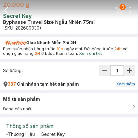
20.000 ₫
0
Dots
Cart Icon
Secret Key
Back Icon
Byphasse Travel Size Ngẫu Nhiên 75ml
(SKU:
202600030
)
Giao Nhanh Miễn Phí 2H
Bạn muốn nhận hàng trước
10h
ngày mai. Đặt hàng trước
24h
và
chọn giao hàng
2H
ở bước thanh toán.
Xem chi tiết
Số lượng:
337
Chi nhánh tạm hết sản phẩm
Xem thêm
Mô tả sản phẩm
Đang cập nhật
Thông số sản phẩm
Thương Hiệu
Secret Key