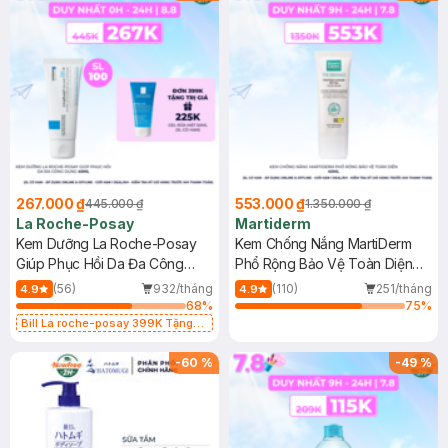
267.000 ₫
553.000 ₫
445.000 ₫
1.350.000 ₫
La Roche-Posay
Martiderm
Kem Dưỡng La Roche-Posay
Kem Chống Nắng MartiDerm
Giúp Phục Hồi Da Đa Công
Phổ Rộng Bảo Vệ Toàn Diện
Dụng 40ml
40ml
(56)
932/tháng
(110)
251/tháng
4.9
4.9
68
%
75
%
Bill La roche-posay 399K Tặng
Gel rửa mặt da dầu nhạy cảm 50ml
(SL có hạn)
-
60
%
-
49
%