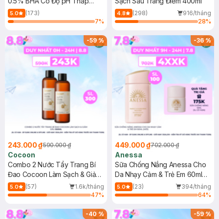
0.5% BHA Có Độ pH Thấp
Sạch Sâu Trang Điểm 400ml
150ml
(173)
(298)
916/tháng
5.0
4.8
7
%
28
%
-
59
%
-
36
%
243.000 ₫
449.000 ₫
590.000 ₫
702.000 ₫
Cocoon
Anessa
Combo 2 Nước Tẩy Trang Bí
Sữa Chống Nắng Anessa Cho
Đao Cocoon Làm Sạch & Giảm
Da Nhạy Cảm & Trẻ Em 60ml
Dầu 500ml
(Mới)
(57)
1.6k/tháng
(23)
394/tháng
5.0
5.0
47
%
64
%
-
40
%
-
59
%