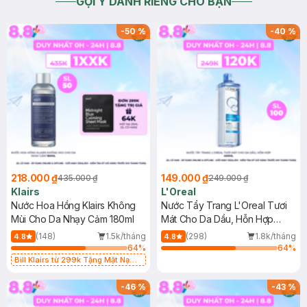
GỢI Ý DÀNH RIÊNG CHO BẠN
-
50
%
-
40
%
218.000 ₫
149.000 ₫
435.000 ₫
249.000 ₫
Klairs
L'Oreal
Nước Hoa Hồng Klairs Không
Nước Tẩy Trang L'Oreal Tươi
Mùi Cho Da Nhạy Cảm 180ml
Mát Cho Da Dầu, Hỗn Hợp
400ml
(148)
1.5k/tháng
(298)
1.8k/tháng
4.8
4.8
64
%
64
%
Bill Klairs từ 299k Tặng Mặt Nạ
Làm Dịu Da & Kiểm Soát Dầu Nhờn
25ml (SL Có Hạn)
-
46
%
-
43
%