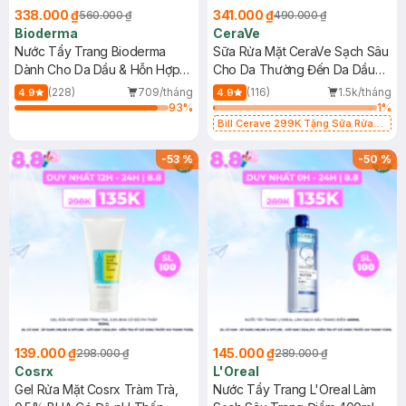
338.000 ₫
341.000 ₫
560.000 ₫
490.000 ₫
Bioderma
CeraVe
Nước Tẩy Trang Bioderma
Sữa Rửa Mặt CeraVe Sạch Sâu
Dành Cho Da Dầu & Hỗn Hợp
Cho Da Thường Đến Da Dầu
500ml
473ml
(228)
709/tháng
(116)
1.5k/tháng
4.9
4.9
93
%
1
%
Bill Cerave 299K Tặng Sữa Rửa
Mặt Cerave 30ml (SL có hạn)
-
53
%
-
50
%
139.000 ₫
145.000 ₫
298.000 ₫
289.000 ₫
Cosrx
L'Oreal
Gel Rửa Mặt Cosrx Tràm Trà,
Nước Tẩy Trang L'Oreal Làm