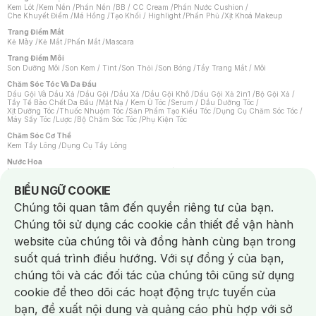
Kem Lót
/
Kem Nền
/
Phấn Nền
/
BB / CC Cream
/
Phấn Nước Cushion
/
Che Khuyết Điểm
/
Má Hồng
/
Tạo Khối / Highlight
/
Phấn Phủ
/
Xịt Khoá Makeup
Trang Điểm Mắt
Kẻ Mày
/
Kẻ Mắt
/
Phấn Mắt
/
Mascara
Trang Điểm Môi
Son Dưỡng Môi
/
Son Kem / Tint
/
Son Thỏi
/
Son Bóng
/
Tẩy Trang Mắt / Môi
Chăm Sóc Tóc Và Da Đầu
Dầu Gội Và Dầu Xả
/
Dầu Gội
/
Dầu Xả
/
Dầu Gội Khô
/
Dầu Gội Xả 2in1
/
Bộ Gội Xả
/
Tẩy Tế Bào Chết Da Đầu
/
Mặt Nạ / Kem Ủ Tóc
/
Serum / Dầu Dưỡng Tóc
/
Xịt Dưỡng Tóc
/
Thuốc Nhuộm Tóc
/
Sản Phẩm Tạo Kiểu Tóc
/
Dụng Cụ Chăm Sóc Tóc
/
Máy Sấy Tóc
/
Lược
/
Bộ Chăm Sóc Tóc
/
Phụ Kiện Tóc
Chăm Sóc Cơ Thể
Kem Tẩy Lông
/
Dụng Cụ Tẩy Lông
Nước Hoa
Nước Hoa Nữ
/
Nước Hoa Nam
/
Nước Hoa Cao Cấp
/
Xịt Thơm Toàn Thân
/
Nước Hoa Vùng Kín
Notice about cookies usage
BIỂU NGỮ COOKIE
Chăm Sóc Cá Nhân
Chúng tôi quan tâm đến quyền riêng tư của bạn.
Chống Muỗi
/
Khẩu Trang
/
Máy Massage
/
Mặt Nạ Xông Hơi
/
Nước Rửa Tay
/
Sản Phẩm Chăm Sóc Khác
/
Bàn Chải Đánh Răng
/
Bàn Chải Điện
/
Chúng tôi sử dụng các cookie cần thiết để vận hành
Hỗ Trợ Trắng Răng
/
Kem Đánh Răng
/
Máy Tăm Nước
/
Nước Súc Miệng
/
Tăm / Chỉ Nha Khoa
/
Xịt Thơm Miệng
/
Dung Dịch Vệ Sinh
/
Dưỡng Vùng Kín
/
website của chúng tôi và đồng hành cùng bạn trong
Khăn Ướt Vệ Sinh Vùng Kín
/
Băng Vệ Sinh
/
Tampon
/
Bọt Cạo Râu
/
Dao Cạo Râu
/
Máy Cạo Râu
suốt quá trình điều hướng. Với sự đồng ý của bạn,
Vấn Đề Về Da
chúng tôi và các đối tác của chúng tôi cũng sử dụng
Da Dầu / Lỗ Chân Lông To
/
Da Khô / Mất Nước
/
Da Lão Hóa
/
Da Mụn
/
Da Nhạy Cảm / Kích Ứng
/
Da Xỉn Màu
/
Thâm / Nám / Tàn Nhang
/
cookie để theo dõi các hoạt động trực tuyến của
Quầng Thâm & Bọng Mắt
/
Sẹo
/
Viêm Da Cơ Địa
bạn, đề xuất nội dung và quảng cáo phù hợp với sở
Dụng Cụ / Phụ Kiện Chăm Sóc Da