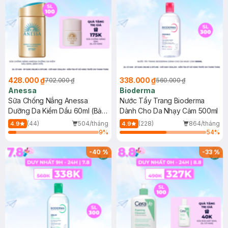
428.000 ₫
338.000 ₫
702.000 ₫
560.000 ₫
Anessa
Bioderma
Sữa Chống Nắng Anessa
Nước Tẩy Trang Bioderma
Dưỡng Da Kiềm Dầu 60ml (Bản
Dành Cho Da Nhạy Cảm 500ml
Mới)
(44)
504/tháng
(228)
864/tháng
4.9
4.9
9
%
54
%
-
40
%
-
33
%