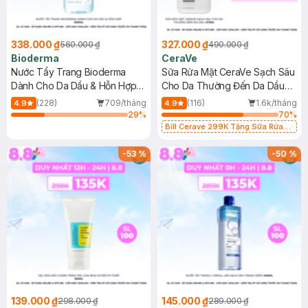
338.000 ₫
327.000 ₫
560.000 ₫
490.000 ₫
Bioderma
CeraVe
Nước Tẩy Trang Bioderma
Sữa Rửa Mặt CeraVe Sạch Sâu
Dành Cho Da Dầu & Hỗn Hợp
Cho Da Thường Đến Da Dầu
500ml
473ml
(228)
709/tháng
(116)
1.6k/tháng
4.9
4.9
29
%
70
%
Bill Cerave 299K Tặng Sữa Rửa
Mặt Cerave 30ml (SL có hạn)
-
53
%
-
50
%
139.000 ₫
145.000 ₫
298.000 ₫
289.000 ₫