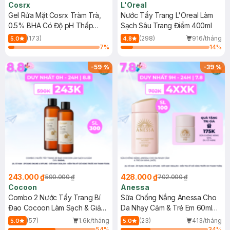
Cosrx
L'Oreal
Gel Rửa Mặt Cosrx Tràm Trà,
Nước Tẩy Trang L'Oreal Làm
0.5% BHA Có Độ pH Thấp
Sạch Sâu Trang Điểm 400ml
150ml
(173)
(298)
916/tháng
5.0
4.8
7
%
14
%
-
59
%
-
39
%
243.000 ₫
428.000 ₫
590.000 ₫
702.000 ₫
Cocoon
Anessa
Combo 2 Nước Tẩy Trang Bí
Sữa Chống Nắng Anessa Cho
Đao Cocoon Làm Sạch & Giảm
Da Nhạy Cảm & Trẻ Em 60ml
Dầu 500ml
(Mới)
(57)
1.6k/tháng
(23)
413/tháng
5.0
5.0
54
%
34
%