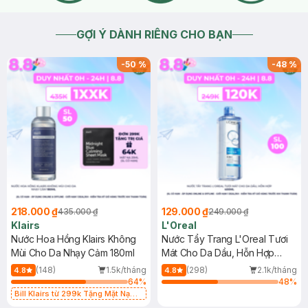
GỢI Ý DÀNH RIÊNG CHO BẠN
-
50
%
-
48
%
218.000 ₫
129.000 ₫
435.000 ₫
249.000 ₫
Klairs
L'Oreal
Nước Hoa Hồng Klairs Không
Nước Tẩy Trang L'Oreal Tươi
Mùi Cho Da Nhạy Cảm 180ml
Mát Cho Da Dầu, Hỗn Hợp
400ml
(148)
1.5k/tháng
(298)
2.1k/tháng
4.8
4.8
64
%
48
%
Bill Klairs từ 299k Tặng Mặt Nạ
Làm Dịu Da & Kiểm Soát Dầu Nhờn