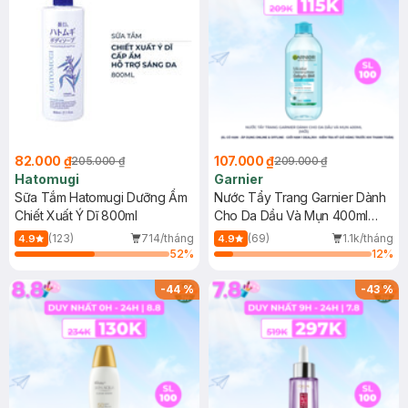
82.000 ₫
107.000 ₫
205.000 ₫
209.000 ₫
Hatomugi
Garnier
Sữa Tắm Hatomugi Dưỡng Ẩm
Nước Tẩy Trang Garnier Dành
Chiết Xuất Ý Dĩ 800ml
Cho Da Dầu Và Mụn 400ml
(Mới)
(123)
714/tháng
(69)
1.1k/tháng
4.9
4.9
52
%
12
%
-
44
%
-
43
%