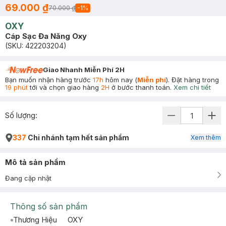
69.000 ₫
70.000 ₫
-
1
%
OXY
Cáp Sạc Đa Năng Oxy
(SKU:
422203204
)
Giao Nhanh Miễn Phí 2H
Bạn muốn nhận hàng trước
17h
hôm nay (
Miễn phí
). Đặt hàng trong
19 phút
tới và chọn giao hàng
2H
ở bước thanh toán.
Xem chi tiết
Số lượng:
337
Chi nhánh tạm hết sản phẩm
Xem thêm
Mô tả sản phẩm
Đang cập nhật
Thông số sản phẩm
Thương Hiệu
OXY