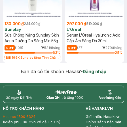
130.000 ₫
297.000 ₫
234.000 ₫
519.000 ₫
Sunplay
L'Oreal
Sữa Chống Nắng Sunplay Skin
Serum L'Oreal Hyaluronic Acid
Aqua Dưỡng Da Sáng Mịn 55g
Cấp Ẩm Sáng Da 30ml
(108)
531/tháng
(27)
279/tháng
4.9
4.9
63
%
25
%
Bill 199K Sunplay tặng Tinh Chất
Chống Nắng 7g trị giá 30K (SL có
hạn)
Bạn đã có tài khoản Hasaki?
Đăng nhập
return
nowfree
price
HỖ TRỢ KHÁCH HÀNG
VỀ HASAKI.VN
Hotline:
1800 6324
Giới thiệu Hasaki.vn
(Miễn phí , 08-22h kể cả T7, CN)
Chính sách bảo mật