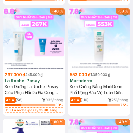
-
40
%
-
59
%
267.000 ₫
553.000 ₫
445.000 ₫
1.350.000 ₫
La Roche-Posay
Martiderm
Kem Dưỡng La Roche-Posay
Kem Chống Nắng MartiDerm
Giúp Phục Hồi Da Đa Công
Phổ Rộng Bảo Vệ Toàn Diện
Dụng 40ml
40ml
(56)
932/tháng
(110)
251/tháng
4.9
4.9
33
%
75
%
Bill La roche-posay 399K Tặng
Gel rửa mặt da dầu nhạy cảm 50ml
(SL có hạn)
-
60
%
-
49
%