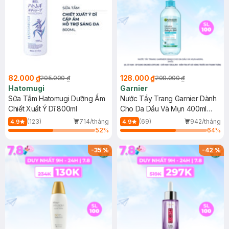
82.000 ₫
128.000 ₫
205.000 ₫
209.000 ₫
Hatomugi
Garnier
Sữa Tắm Hatomugi Dưỡng Ẩm
Nước Tẩy Trang Garnier Dành
Chiết Xuất Ý Dĩ 800ml
Cho Da Dầu Và Mụn 400ml
(Mới)
(123)
714/tháng
(69)
942/tháng
4.9
4.9
52
%
64
%
-
35
%
-
42
%