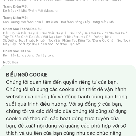
Trang Điểm Mắt
Kẻ Mày
/
Kẻ Mắt
/
Phấn Mắt
/
Mascara
Trang Điểm Môi
Son Dưỡng Môi
/
Son Kem / Tint
/
Son Thỏi
/
Son Bóng
/
Tẩy Trang Mắt / Môi
Chăm Sóc Tóc Và Da Đầu
Dầu Gội Và Dầu Xả
/
Dầu Gội
/
Dầu Xả
/
Dầu Gội Khô
/
Dầu Gội Xả 2in1
/
Bộ Gội Xả
/
Tẩy Tế Bào Chết Da Đầu
/
Mặt Nạ / Kem Ủ Tóc
/
Serum / Dầu Dưỡng Tóc
/
Xịt Dưỡng Tóc
/
Thuốc Nhuộm Tóc
/
Sản Phẩm Tạo Kiểu Tóc
/
Dụng Cụ Chăm Sóc Tóc
/
Máy Sấy Tóc
/
Lược
/
Bộ Chăm Sóc Tóc
/
Phụ Kiện Tóc
Chăm Sóc Cơ Thể
Kem Tẩy Lông
/
Dụng Cụ Tẩy Lông
Nước Hoa
Nước Hoa Nữ
/
Nước Hoa Nam
/
Nước Hoa Cao Cấp
/
Xịt Thơm Toàn Thân
/
Nước Hoa Vùng Kín
Notice about cookies usage
BIỂU NGỮ COOKIE
Chăm Sóc Cá Nhân
Chúng tôi quan tâm đến quyền riêng tư của bạn.
Chống Muỗi
/
Khẩu Trang
/
Máy Massage
/
Mặt Nạ Xông Hơi
/
Nước Rửa Tay
/
Sản Phẩm Chăm Sóc Khác
/
Bàn Chải Đánh Răng
/
Bàn Chải Điện
/
Chúng tôi sử dụng các cookie cần thiết để vận hành
Hỗ Trợ Trắng Răng
/
Kem Đánh Răng
/
Máy Tăm Nước
/
Nước Súc Miệng
/
Tăm / Chỉ Nha Khoa
/
Xịt Thơm Miệng
/
Dung Dịch Vệ Sinh
/
Dưỡng Vùng Kín
/
website của chúng tôi và đồng hành cùng bạn trong
Khăn Ướt Vệ Sinh Vùng Kín
/
Băng Vệ Sinh
/
Tampon
/
Bọt Cạo Râu
/
Dao Cạo Râu
/
Máy Cạo Râu
suốt quá trình điều hướng. Với sự đồng ý của bạn,
Vấn Đề Về Da
chúng tôi và các đối tác của chúng tôi cũng sử dụng
Da Dầu / Lỗ Chân Lông To
/
Da Khô / Mất Nước
/
Da Lão Hóa
/
Da Mụn
/
Da Nhạy Cảm / Kích Ứng
/
Da Xỉn Màu
/
Thâm / Nám / Tàn Nhang
/
cookie để theo dõi các hoạt động trực tuyến của
Quầng Thâm & Bọng Mắt
/
Sẹo
/
Viêm Da Cơ Địa
bạn, đề xuất nội dung và quảng cáo phù hợp với sở
Dụng Cụ / Phụ Kiện Chăm Sóc Da
Chat i
Bông Tẩy Trang
/
Khăn Lau Mặt Khô
/
Dụng Cụ / Máy Rửa Mặt
/
Máy Chăm Sóc Da
/
thích và ưu tiên của bạn cũng như các chức năng
Dụng Cụ Chăm Sóc Khác