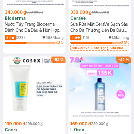
343.000 ₫
338.000 ₫
560.000 ₫
490.000 ₫
Bioderma
CeraVe
Nước Tẩy Trang Bioderma
Sữa Rửa Mặt CeraVe Sạch Sâu
Dành Cho Da Dầu & Hỗn Hợp
Cho Da Thường Đến Da Dầu
500ml
473ml
(228)
698/tháng
(116)
1.5k/tháng
4.9
4.9
43
%
83
%
Bill Cerave 299K Tặng Sữa Rửa
Mặt Cerave 30ml (SL có hạn)
-
53
%
-
42
%
139.000 ₫
169.000 ₫
298.000 ₫
289.000 ₫
Cosrx
L'Oreal