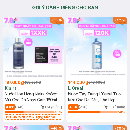
GỢI Ý DÀNH RIÊNG CHO BẠN
-
55
%
-
42
%
197.000 ₫
144.000 ₫
435.000 ₫
249.000 ₫
Klairs
L'Oreal
Nước Hoa Hồng Klairs Không
Nước Tẩy Trang L'Oreal Tươi
Mùi Cho Da Nhạy Cảm 180ml
Mát Cho Da Dầu, Hỗn Hợp
400ml
(148)
1.6k/tháng
(298)
1.9k/tháng
4.8
4.8
38
%
64
%
Bill Klairs từ 299k Tặng Mặt Nạ
Làm Dịu Da & Kiểm Soát Dầu Nhờn
25ml (SL Có Hạn)
-
46
%
-
38
%