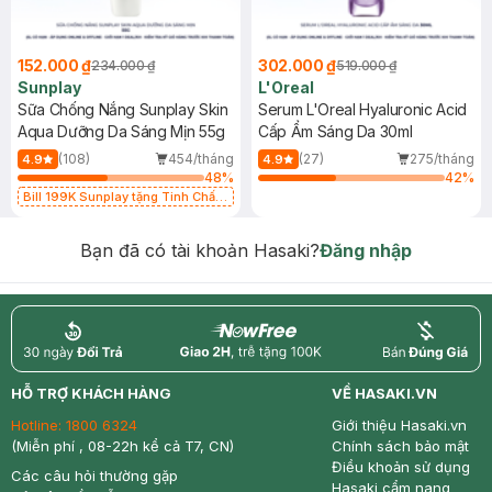
152.000 ₫
302.000 ₫
234.000 ₫
519.000 ₫
Sunplay
L'Oreal
Sữa Chống Nắng Sunplay Skin
Serum L'Oreal Hyaluronic Acid
Aqua Dưỡng Da Sáng Mịn 55g
Cấp Ẩm Sáng Da 30ml
(108)
454/tháng
(27)
275/tháng
4.9
4.9
48
%
42
%
Bill 199K Sunplay tặng Tinh Chất
Chống Nắng 7g trị giá 30K (SL có
hạn)
Bạn đã có tài khoản Hasaki?
Đăng nhập
return
nowfree
price
HỖ TRỢ KHÁCH HÀNG
VỀ HASAKI.VN
Hotline:
1800 6324
Giới thiệu Hasaki.vn
(Miễn phí , 08-22h kể cả T7, CN)
Chính sách bảo mật
Điều khoản sử dụng
Các câu hỏi thường gặp
Hasaki cẩm nang