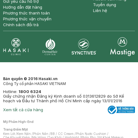
Gửi yêu cầu hỗ trợ
Tuyển dụng
Hướng dẫn đặt hàng
Liên hệ
Phương thức thanh toán
Phương thức vận chuyển
Chính sách đổi trả
Synctives
Clinic
Dermahair
Mastige
Bản quyền © 2016 Hasaki.vn
Công Ty cổ phần HASAKI VIETNAM
Hotline:
1800 6324
Giấy chứng nhận Đăng ký Kinh doanh số 0313612829 do Sở Kế
hoạch và Đầu tư Thành phố Hồ Chí Minh cấp ngày 13/01/2016
Xem tất cả cửa hàng
Mỹ Phẩm High-End
Trang Điểm Mặt
Kem Lót
/
Kem Nền
/
Phấn Nền
/
BB / CC Cream
/
Phấn Nước Cushion
/
Che Khuyết Điểm
/
Má Hồng
/
Tạo Khối / Highlight
/
Phấn Phủ
/
Xịt Khoá Makeup