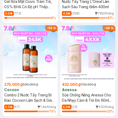
Gel Rửa Mặt Cosrx Tràm Trà,
Nước Tẩy Trang L'Oreal Làm
0.5% BHA Có Độ pH Thấp
Sạch Sâu Trang Điểm 400ml
150ml
(173)
(298)
786/tháng
5.0
4.8
6
%
81
%
-
53
%
-
38
%
275.000 ₫
432.000 ₫
590.000 ₫
702.000 ₫
Cocoon
Anessa
Combo 2 Nước Tẩy Trang Bí
Sữa Chống Nắng Anessa Cho
Đao Cocoon Làm Sạch & Giảm
Da Nhạy Cảm & Trẻ Em 60ml
Dầu 500ml
(Mới)
(57)
1.4k/tháng
(23)
410/tháng
5.0
5.0
75
%
33
%