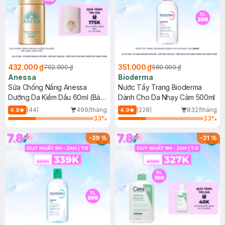
432.000 ₫
351.000 ₫
702.000 ₫
560.000 ₫
Anessa
Bioderma
Sữa Chống Nắng Anessa
Nước Tẩy Trang Bioderma
Dưỡng Da Kiềm Dầu 60ml (Bản
Dành Cho Da Nhạy Cảm 500ml
Mới)
(44)
499/tháng
(228)
832/tháng
4.9
4.9
33
%
33
%
-
39
%
-
31
%