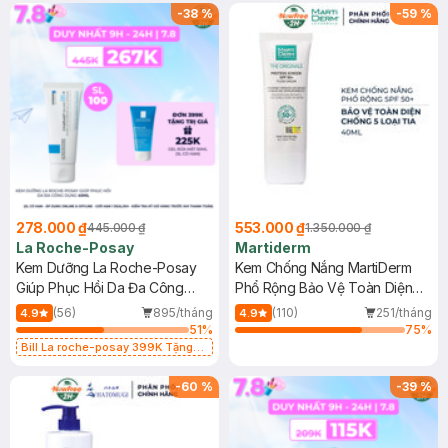
-
38
%
-
59
%
278.000 ₫
553.000 ₫
445.000 ₫
1.350.000 ₫
La Roche-Posay
Martiderm
Kem Dưỡng La Roche-Posay
Kem Chống Nắng MartiDerm
Giúp Phục Hồi Da Đa Công
Phổ Rộng Bảo Vệ Toàn Diện
Dụng 40ml
40ml
(56)
895/tháng
(110)
251/tháng
4.9
4.9
51
%
75
%
Bill La roche-posay 399K Tặng
Gel rửa mặt da dầu nhạy cảm 50ml
(SL có hạn)
-
60
%
-
39
%