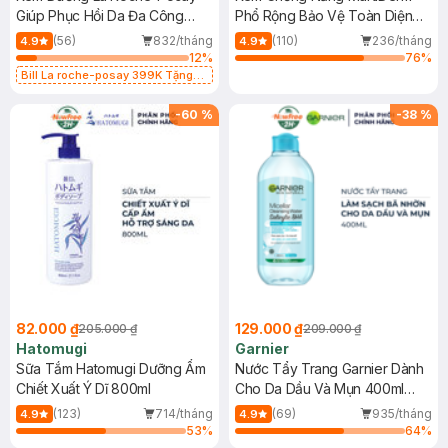
Giúp Phục Hồi Da Đa Công
Phổ Rộng Bảo Vệ Toàn Diện
Dụng 40ml
40ml
(56)
832/tháng
(110)
236/tháng
4.9
4.9
12
%
76
%
Bill La roche-posay 399K Tặng
Gel rửa mặt da dầu nhạy cảm 50ml
(SL có hạn)
-
60
%
-
38
%
82.000 ₫
129.000 ₫
205.000 ₫
209.000 ₫
Hatomugi
Garnier
Sữa Tắm Hatomugi Dưỡng Ẩm
Nước Tẩy Trang Garnier Dành
Chiết Xuất Ý Dĩ 800ml
Cho Da Dầu Và Mụn 400ml
(Mới)
(123)
714/tháng
(69)
935/tháng
4.9
4.9
53
%
64
%