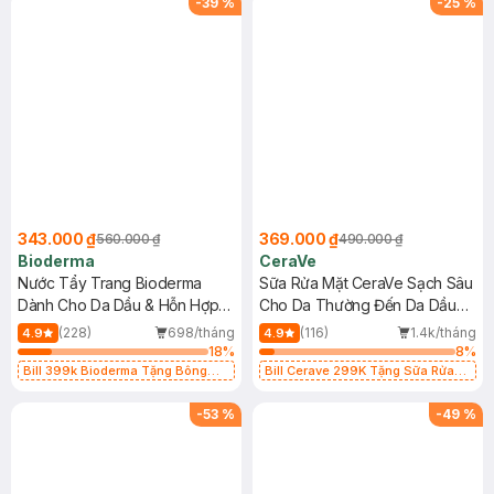
-
39
%
-
25
%
343.000 ₫
369.000 ₫
560.000 ₫
490.000 ₫
Bioderma
CeraVe
Nước Tẩy Trang Bioderma
Sữa Rửa Mặt CeraVe Sạch Sâu
Dành Cho Da Dầu & Hỗn Hợp
Cho Da Thường Đến Da Dầu
500ml
473ml
(228)
698/tháng
(116)
1.4k/tháng
4.9
4.9
18
%
8
%
Bill 399k Bioderma Tặng Bông
Bill Cerave 299K Tặng Sữa Rửa
Tẩy Trang Hộp 50 Miếng (SL có
Mặt Cerave 30ml (SL có hạn)
hạn)
-
53
%
-
49
%