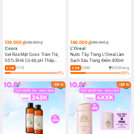
139.000 ₫
146.000 ₫
298.000 ₫
289.000 ₫
Cosrx
L'Oreal
Gel Rửa Mặt Cosrx Tràm Trà,
Nước Tẩy Trang L'Oreal Làm
0.5% BHA Có Độ pH Thấp
Sạch Sâu Trang Điểm 400ml
150ml
(173)
(298)
910/tháng
5.0
4.8
11
%
30
%
-
59
%
-
36
%