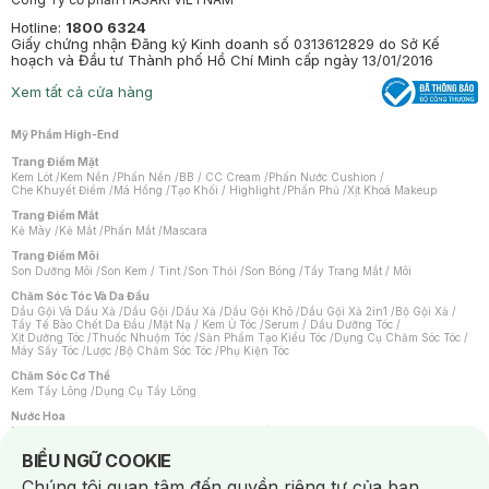
Hotline:
1800 6324
Giấy chứng nhận Đăng ký Kinh doanh số 0313612829 do Sở Kế
hoạch và Đầu tư Thành phố Hồ Chí Minh cấp ngày 13/01/2016
Xem tất cả cửa hàng
Mỹ Phẩm High-End
Trang Điểm Mặt
Kem Lót
/
Kem Nền
/
Phấn Nền
/
BB / CC Cream
/
Phấn Nước Cushion
/
Che Khuyết Điểm
/
Má Hồng
/
Tạo Khối / Highlight
/
Phấn Phủ
/
Xịt Khoá Makeup
Trang Điểm Mắt
Kẻ Mày
/
Kẻ Mắt
/
Phấn Mắt
/
Mascara
Trang Điểm Môi
Son Dưỡng Môi
/
Son Kem / Tint
/
Son Thỏi
/
Son Bóng
/
Tẩy Trang Mắt / Môi
Chăm Sóc Tóc Và Da Đầu
Dầu Gội Và Dầu Xả
/
Dầu Gội
/
Dầu Xả
/
Dầu Gội Khô
/
Dầu Gội Xả 2in1
/
Bộ Gội Xả
/
Tẩy Tế Bào Chết Da Đầu
/
Mặt Nạ / Kem Ủ Tóc
/
Serum / Dầu Dưỡng Tóc
/
Xịt Dưỡng Tóc
/
Thuốc Nhuộm Tóc
/
Sản Phẩm Tạo Kiểu Tóc
/
Dụng Cụ Chăm Sóc Tóc
/
Máy Sấy Tóc
/
Lược
/
Bộ Chăm Sóc Tóc
/
Phụ Kiện Tóc
Chăm Sóc Cơ Thể
Kem Tẩy Lông
/
Dụng Cụ Tẩy Lông
Nước Hoa
Nước Hoa Nữ
/
Nước Hoa Nam
/
Nước Hoa Cao Cấp
/
Xịt Thơm Toàn Thân
/
Nước Hoa Vùng Kín
Notice about cookies usage
BIỂU NGỮ COOKIE
Chăm Sóc Cá Nhân
Chúng tôi quan tâm đến quyền riêng tư của bạn.
Chống Muỗi
/
Khẩu Trang
/
Máy Massage
/
Mặt Nạ Xông Hơi
/
Nước Rửa Tay
/