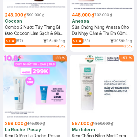
243.000 ₫
448.000 ₫
590.000 ₫
702.000 ₫
Cocoon
Anessa
Combo 2 Nước Tẩy Trang Bí
Sữa Chống Nắng Anessa Cho
Đao Cocoon Làm Sạch & Giảm
Da Nhạy Cảm & Trẻ Em 60ml
Dầu 500ml
(Mới)
(57)
1.6k/tháng
(23)
395/tháng
5.0
5.0
40
%
35
%
-
33
%
-
57
%
299.000 ₫
587.000 ₫
445.000 ₫
1.350.000 ₫
La Roche-Posay
Martiderm
Kem Dưỡng La Roche-Posay
Kem Chống Nắng MartiDerm