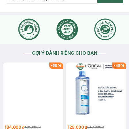
GỢI Ý DÀNH RIÊNG CHO BẠN
-
58
%
-
48
%
184.000 ₫
129.000 ₫
435.000 ₫
249.000 ₫