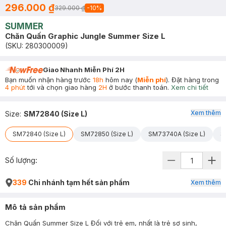
296.000 ₫
329.000 ₫
-
10
%
SUMMER
Chăn Quấn Graphic Jungle Summer Size L
(SKU:
280300009
)
Giao Nhanh Miễn Phí 2H
Bạn muốn nhận hàng trước
18h
hôm nay (
Miễn phí
). Đặt hàng trong
4 phút
tới và chọn giao hàng
2H
ở bước thanh toán.
Xem chi tiết
Xem thêm
Size
:
SM72840 (Size L)
SM72840 (Size L)
SM72850 (Size L)
SM73740A (Size L)
S
Số lượng:
339
Chi nhánh tạm hết sản phẩm
Xem thêm
Mô tả sản phẩm
Chăn Quấn Summer Size L Đối với trẻ em, nhất là trẻ sơ sinh,