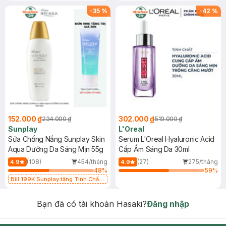
-
35
%
-
42
%
152.000 ₫
302.000 ₫
234.000 ₫
519.000 ₫
Sunplay
L'Oreal
Sữa Chống Nắng Sunplay Skin
Serum L'Oreal Hyaluronic Acid
Aqua Dưỡng Da Sáng Mịn 55g
Cấp Ẩm Sáng Da 30ml
(108)
454/tháng
(27)
275/tháng
4.9
4.9
48
%
59
%
Bill 199K Sunplay tặng Tinh Chất
Chống Nắng 7g trị giá 30K (SL có
hạn)
Bạn đã có tài khoản Hasaki?
Đăng nhập