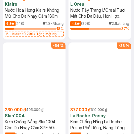
Klairs
L'Oreal
Nước Hoa Hồng Klairs Không
Nước Tẩy Trang L'Oreal Tươi
Mùi Cho Da Nhạy Cảm 180ml
Mát Cho Da Dầu, Hỗn Hợp
400ml
(148)
1.8k/tháng
(298)
2.1k/tháng
4.8
4.8
18
%
37
%
Bill Klairs từ 299k Tặng Mặt Nạ
Làm Dịu Da & Kiểm Soát Dầu Nhờn
25ml (SL Có Hạn)
-
54
%
-
38
%
230.000 ₫
377.000 ₫
495.000 ₫
610.000 ₫
Skin1004
La Roche-Posay
Kem Chống Nắng Skin1004
Kem Chống Nắng La Roche-
Cho Da Nhạy Cảm SPF 50+
Posay Phổ Rộng, Nâng Tông
50ml
Kiềm Dầu 50ml