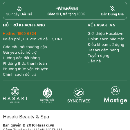
return
nowfree
price
HỖ TRỢ KHÁCH HÀNG
VỀ HASAKI.VN
Hotline:
1800 6324
Giới thiệu Hasaki.vn
(Miễn phí , 08-22h kể cả T7, CN)
Chính sách bảo mật
Điều khoản sử dụng
Các câu hỏi thường gặp
Hasaki cẩm nang
Gửi yêu cầu hỗ trợ
Tuyển dụng
Hướng dẫn đặt hàng
Liên hệ
Phương thức thanh toán
Phương thức vận chuyển
Chính sách đổi trả
Synctives
Clinic
Dermahair
Mastige
Hasaki Beauty & Spa
Bản quyền © 2016 Hasaki.vn
Công Ty cổ phần HASAKI VIETNAM