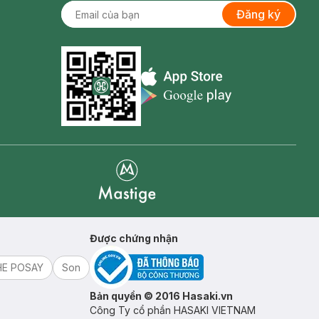
Đăng ký
Appstore icon
Goolge Play icon
Mastige
Được chứng nhận
HE POSAY
Son
Bản quyền © 2016 Hasaki.vn
Công Ty cổ phần HASAKI VIETNAM