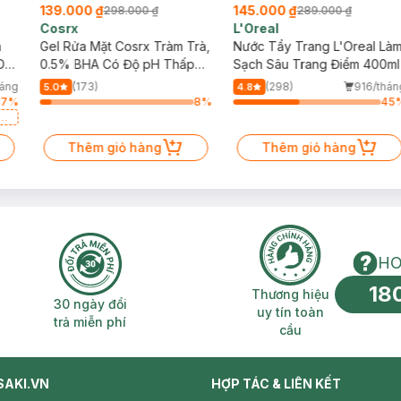
139.000 ₫
145.000 ₫
298.000 ₫
289.000 ₫
Cosrx
L'Oreal
h
Gel Rửa Mặt Cosrx Tràm Trà,
Nước Tẩy Trang L'Oreal Là
Da
0.5% BHA Có Độ pH Thấp
Sạch Sâu Trang Điểm 400ml
150ml
háng
(173)
(298)
916/thán
5.0
4.8
17
%
8
%
45
a
Thêm giỏ hàng
Thêm giỏ hàng
HO
18
n phí 2H
30 ngày đổi trả miễn phí
Thương hiệu uy 
Thương hiệu
30 ngày đổi
uy tín toàn
trả miễn phí
cầu
SAKI.VN
HỢP TÁC & LIÊN KẾT