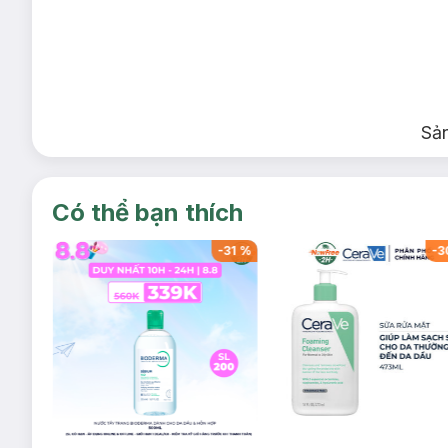
Sả
Có thể bạn thích
-
34
%
-
31
%
-
3