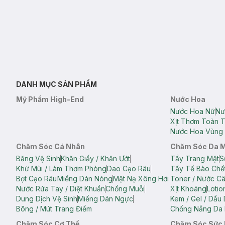
DANH MỤC SẢN PHẨM
Mỹ Phẩm High-End
Nước Hoa
Nước Hoa Nữ
Nư
Xịt Thơm Toàn 
Nước Hoa Vùng 
Chăm Sóc Cá Nhân
Chăm Sóc Da 
Băng Vệ Sinh
Khăn Giấy / Khăn Ướt
Tẩy Trang Mặt
S
Khử Mùi / Làm Thơm Phòng
Dao Cạo Râu
Tẩy Tế Bào Chế
Bọt Cạo Râu
Miếng Dán Nóng
Mặt Nạ Xông Hơi
Toner / Nước C
Nước Rửa Tay / Diệt Khuẩn
Chống Muỗi
Xịt Khoáng
Lotio
Dung Dịch Vệ Sinh
Miếng Dán Ngực
Kem / Gel / Dầu
Bông / Mút Trang Điểm
Chống Nắng Da 
Chăm Sóc Cơ Thể
Chăm Sóc Sức