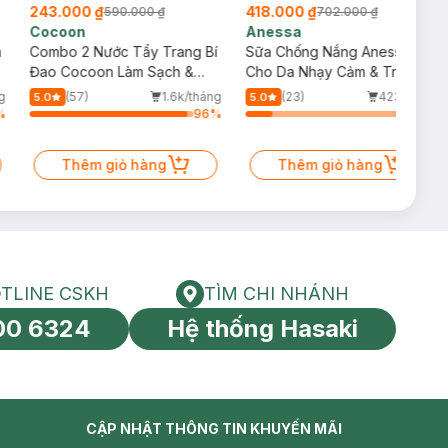
243.000 ₫
418.000 ₫
590.000 ₫
702.000 ₫
Cocoon
Anessa
m
Combo 2 Nước Tẩy Trang Bí
Sữa Chống Nắng Anessa
Đao Cocoon Làm Sạch &
Cho Da Nhạy Cảm & Trẻ Em
Giảm Dầu 500ml
60ml (Mới)
g
(57)
1.6k/tháng
(23)
423/tháng
5.0
5.0
%
96
%
16
%
Thêm giỏ hàng
Thêm giỏ hàng
TLINE CSKH
TÌM CHI NHÁNH
HOTLINE CSKH
Tìm chi nhánh
00 6324
Hệ thống Hasaki
tín toàn cầu
CẬP NHẬT THÔNG TIN KHUYẾN MÃI