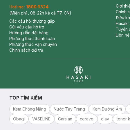
Giới th
Hotline:
1800 6324
Chính 
(Miễn phí , 08-22h kể cả T7, CN)
Điều k
Các câu hỏi thường gặp
Hasaki
Gửi yêu cầu hỗ trợ
Tuyển 
Hướng dẫn đặt hàng
Liên hệ
Phương thức thanh toán
Phương thức vận chuyển
Chính sách đổi trả
Clinic
TOP TÌM KIẾM
Kem Chống Nắng
Nước Tẩy Trang
Kem Dưỡng Ẩm
Obagi
VASELINE
Carslan
cerave
olay
toner k