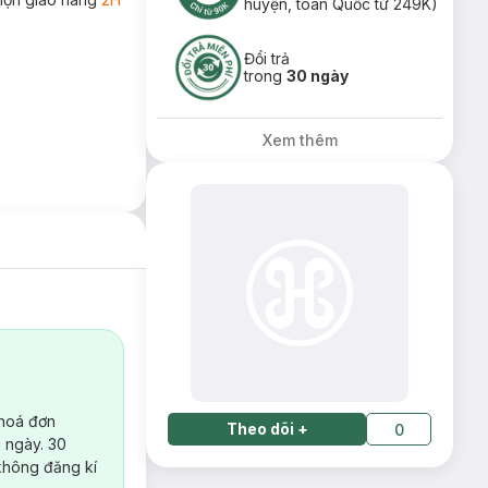
huyện, toàn Quốc từ 249K)
Đổi trả
trong
30 ngày
Xem thêm
 hoá đơn
Theo dõi
+
0
 ngày. 30
không đăng kí