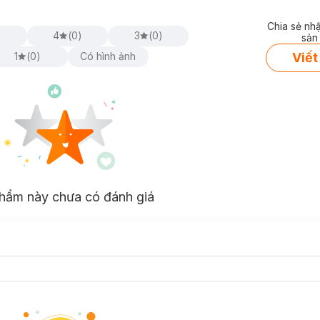
Chia sẻ nh
)
4
(
0
)
3
(
0
)
sản
Viết
1
(
0
)
Có hình ảnh
hẩm này chưa có đánh giá