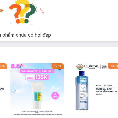
n phẩm chưa có hỏi đáp
0
%
-
53
%
-
50