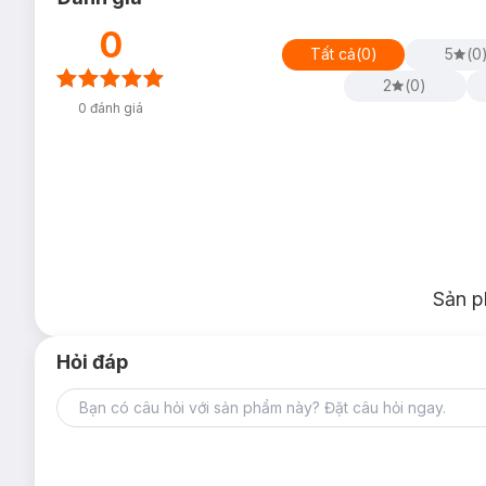
0
Tất cả
(
0
)
5
(
0
2
(
0
)
0
đánh giá
Sản p
Hỏi đáp