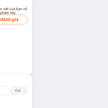
ận xét của bạn về
 phẩm này
 đánh giá
Gửi