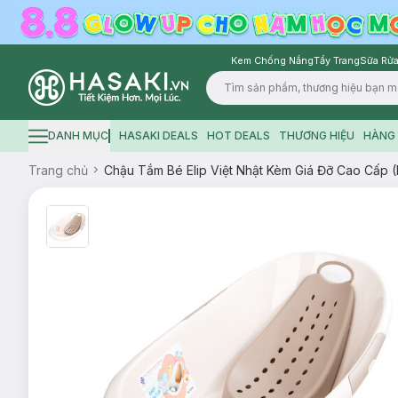
Kem Chống Nắng
Tẩy Trang
Sữa Rửa
Logo
DANH MỤC
HASAKI DEALS
HOT DEALS
THƯƠNG HIỆU
HÀNG 
Hamburger icon
Trang chủ
Chậu Tắm Bé Elip Việt Nhật Kèm Giá Đỡ Cao Cấp 