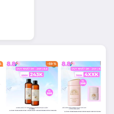
%
-
59
%
-
40
%