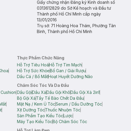
Giấy chứng nhận Đăng ký Kinh doanh số
0313612829 do Sở Kế hoạch và Đầu tư
Thành phố Hồ Chí Minh cấp ngày
13/01/2016
Trụ sở: 71 Hoàng Hoa Thám, Phường Tân
Bình, Thành phố Hồ Chí Minh
Thực Phẩm Chức Năng
Hỗ Trợ Tiêu Hoá
Hỗ Trợ Tim Mạch
Khoa
Hỗ Trợ Sức Khỏe
Bổ Gan / Giải Rượu
Dầu Cá / Bổ Mắt
Hoạt Huyết Dưỡng Não
Chăm Sóc Tóc Và Da Đầu
 Cushion
Dầu Gội
Dầu Xả
Dầu Gội Khô
Dầu Gội Xả 2in1
Bộ Gội Xả
Tẩy Tế Bào Chết Da Đầu
Mắt
Mặt Nạ / Kem Ủ Tóc
Serum / Dầu Dưỡng Tóc
t
Xịt Dưỡng Tóc
Thuốc Nhuộm Tóc
Sản Phẩm Tạo Kiểu Tóc
Lược
Máy Tạo Kiểu Tóc
Bộ Chăm Sóc Tóc
Hỗ Trợ Làm Đẹp