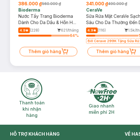
386.000 ₫
341.000 ₫
560.000 ₫
490.000 ₫
Bioderma
CeraVe
rma
Nước Tẩy Trang Bioderma
Sữa Rửa Mặt CeraVe Sạc
m
Dành Cho Da Dầu & Hỗn Hợp
Sâu Cho Da Thường Đến 
500ml
Dầu 473ml
/tháng
(228)
621/tháng
(116)
1.5k/t
4.9
4.9
64
%
64
%
Bill Cerave 299K Tặng Sữa Rử
Mặt Cerave 30ml (SL có hạn)
Thêm giỏ hàng
Thêm giỏ hàng
Thanh toán khi nhận hàng
Giao nhanh miễ
Thanh toán
Giao nhanh
khi nhận
miễn phí 2H
hàng
HỖ TRỢ KHÁCH HÀNG
VỀ HA