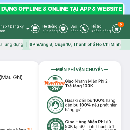
0
nhập
/
Đăng ký
Hệ thống
Bảo
Hỗ trợ
User Icon
Store Icon
Warranty Icon
Phone Icon
Cart I
oản
cửa hàng
hành
khách hàng
ải ứng dụng
Phường 8, Quận 10, Thành phố Hồ Chí Minh
Map icon
MIỄN PHÍ VẬN CHUYỂN
(Màu Ghi)
Giao Nhanh Miễn Phí 2H.
Trễ tặng 100K
Hasaki đền bù
100%
hãng
đền bù
100%
nếu phát hiện
hàng giả
Giao Hàng Miễn Phí
(từ
90K tại 60 Tỉnh Thành trừ
họn giao hàng
2H