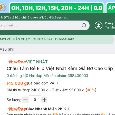
 Mặt
Tẩy tế bào chết
Bioderma
Nước Giặt
Bagsmart
Đăng 
Search icon
Tài kh
T
MỚI VỀ
BÁN CHẠY
CLINIC & SPA
DERMAHAIR
(Màu Ghi)
VIỆT NHẬT
Chậu Tắm Bé Elip Việt Nhật Kèm Giá Đỡ Cao Cấp 
0
đánh giá
|
0
Hỏi đáp
|
Mã sản phẩm:
368400003
145.000 ₫
(Đã bao gồm VAT)
Giá thị trường:
240.000 ₫
- Tiết kiệm:
95.000 ₫
(
40
%
)
Số lượng:
Giao Nhanh Miễn Phí 2H
Bạn muốn nhận hàng trước
10h
hôm nay. Đặt hàng trước
8h
và c