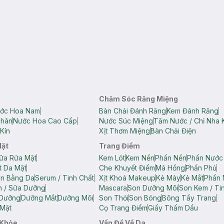
Chăm Sóc Răng Miệng
ớc Hoa Nam
Bàn Chải Đánh Răng
Kem Đánh Răng
Thân
Nước Hoa Cao Cấp
Nước Súc Miệng
Tăm Nước / Chỉ Nha 
Kín
Xịt Thơm Miệng
Bàn Chải Điện
Mặt
Trang Điểm
ữa Rửa Mặt
Kem Lót
Kem Nền
Phấn Nền
Phấn Nước
t Da Mặt
Che Khuyết Điểm
Má Hồng
Phấn Phủ
ân Bằng Da
Serum / Tinh Chất
Xịt Khoá Makeup
Kẻ Mày
Kẻ Mắt
Phấn 
n / Sữa Dưỡng
Mascara
Son Dưỡng Môi
Son Kem / Tin
 Dưỡng
Dưỡng Mắt
Dưỡng Môi
Son Thỏi
Son Bóng
Bông Tẩy Trang
Mặt
Cọ Trang Điểm
Giấy Thấm Dầu
 Khỏe
Vấn Đề Về Da