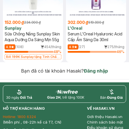
152.000 ₫
302.000 ₫
234.000 ₫
519.000 ₫
Sunplay
L'Oreal
Sữa Chống Nắng Sunplay Skin
Serum L'Oreal Hyaluronic Acid
Aqua Dưỡng Da Sáng Mịn 55g
Cấp Ẩm Sáng Da 30ml
(108)
454/tháng
(27)
275/tháng
4.9
4.9
48
%
46
%
Bill 199K Sunplay tặng Tinh Chất
Chống Nắng 7g trị giá 30K (SL có
hạn)
Bạn đã có tài khoản Hasaki?
Đăng nhập
return
nowfree
price
HỖ TRỢ KHÁCH HÀNG
VỀ HASAKI.VN
Hotline:
1800 6324
Giới thiệu Hasaki.vn
(Miễn phí , 08-22h kể cả T7, CN)
Chính sách bảo mật
Điều khoản sử dụng