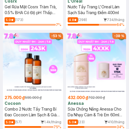
Cosrx
L'Oreal
Gel Rửa Mặt Cosrx Tràm Trà,
Nước Tẩy Trang L'Oreal Làm
0.5% BHA Có Độ pH Thấp
Sạch Sâu Trang Điểm 400ml
150ml
(173)
(298)
734/tháng
5.0
4.8
7
%
64
%
-
53
%
-
38
%
275.000 ₫
432.000 ₫
590.000 ₫
702.000 ₫
Cocoon
Anessa
Combo 2 Nước Tẩy Trang Bí
Sữa Chống Nắng Anessa Cho
Đao Cocoon Làm Sạch & Giảm
Da Nhạy Cảm & Trẻ Em 60ml
Dầu 500ml
(Mới)
(57)
1.4k/tháng
(23)
410/tháng
5.0
5.0
75
%
34
%