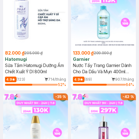
82.000 ₫
133.000 ₫
205.000 ₫
209.000 ₫
Hatomugi
Garnier
Sữa Tắm Hatomugi Dưỡng Ẩm
Nước Tẩy Trang Garnier Dành
Chiết Xuất Ý Dĩ 800ml
Cho Da Dầu Và Mụn 400ml
(Mới)
(123)
714/tháng
(69)
907/tháng
4.9
4.9
52
%
64
%
-
35
%
-
42
%