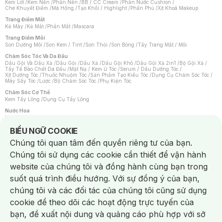
Kem Lót
/
Kem Nền
/
Phấn Nền
/
BB / CC Cream
/
Phấn Nước Cushion
/
Che Khuyết Điểm
/
Má Hồng
/
Tạo Khối / Highlight
/
Phấn Phủ
/
Xịt Khoá Makeup
Trang Điểm Mắt
Kẻ Mày
/
Kẻ Mắt
/
Phấn Mắt
/
Mascara
Trang Điểm Môi
Son Dưỡng Môi
/
Son Kem / Tint
/
Son Thỏi
/
Son Bóng
/
Tẩy Trang Mắt / Môi
Chăm Sóc Tóc Và Da Đầu
Dầu Gội Và Dầu Xả
/
Dầu Gội
/
Dầu Xả
/
Dầu Gội Khô
/
Dầu Gội Xả 2in1
/
Bộ Gội Xả
/
Tẩy Tế Bào Chết Da Đầu
/
Mặt Nạ / Kem Ủ Tóc
/
Serum / Dầu Dưỡng Tóc
/
Xịt Dưỡng Tóc
/
Thuốc Nhuộm Tóc
/
Sản Phẩm Tạo Kiểu Tóc
/
Dụng Cụ Chăm Sóc Tóc
/
Máy Sấy Tóc
/
Lược
/
Bộ Chăm Sóc Tóc
/
Phụ Kiện Tóc
Chăm Sóc Cơ Thể
Kem Tẩy Lông
/
Dụng Cụ Tẩy Lông
Nước Hoa
Nước Hoa Nữ
/
Nước Hoa Nam
/
Nước Hoa Cao Cấp
/
Xịt Thơm Toàn Thân
/
Nước Hoa Vùng Kín
Notice about cookies usage
BIỂU NGỮ COOKIE
Chăm Sóc Cá Nhân
Chúng tôi quan tâm đến quyền riêng tư của bạn.
Chống Muỗi
/
Khẩu Trang
/
Máy Massage
/
Mặt Nạ Xông Hơi
/
Nước Rửa Tay
/
Sản Phẩm Chăm Sóc Khác
/
Bàn Chải Đánh Răng
/
Bàn Chải Điện
/
Chúng tôi sử dụng các cookie cần thiết để vận hành
Hỗ Trợ Trắng Răng
/
Kem Đánh Răng
/
Máy Tăm Nước
/
Nước Súc Miệng
/
Tăm / Chỉ Nha Khoa
/
Xịt Thơm Miệng
/
Dung Dịch Vệ Sinh
/
Dưỡng Vùng Kín
/
website của chúng tôi và đồng hành cùng bạn trong
Khăn Ướt Vệ Sinh Vùng Kín
/
Băng Vệ Sinh
/
Tampon
/
Bọt Cạo Râu
/
Dao Cạo Râu
/
Máy Cạo Râu
suốt quá trình điều hướng. Với sự đồng ý của bạn,
Vấn Đề Về Da
chúng tôi và các đối tác của chúng tôi cũng sử dụng
Da Dầu / Lỗ Chân Lông To
/
Da Khô / Mất Nước
/
Da Lão Hóa
/
Da Mụn
/
Da Nhạy Cảm / Kích Ứng
/
Da Xỉn Màu
/
Thâm / Nám / Tàn Nhang
/
cookie để theo dõi các hoạt động trực tuyến của
Quầng Thâm & Bọng Mắt
/
Sẹo
/
Viêm Da Cơ Địa
bạn, đề xuất nội dung và quảng cáo phù hợp với sở
Dụng Cụ / Phụ Kiện Chăm Sóc Da
Chat i
Bông Tẩy Trang
/
Khăn Lau Mặt Khô
/
Dụng Cụ / Máy Rửa Mặt
/
Máy Chăm Sóc Da
/