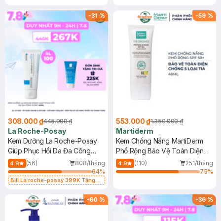
-
31
%
-
59
%
308.000 ₫
553.000 ₫
445.000 ₫
1.350.000 ₫
La Roche-Posay
Martiderm
Kem Dưỡng La Roche-Posay
Kem Chống Nắng MartiDerm
Giúp Phục Hồi Da Đa Công
Phổ Rộng Bảo Vệ Toàn Diện
Dụng 40ml
40ml
(56)
808/tháng
(110)
251/tháng
4.9
4.9
64
%
75
%
Bill La roche-posay 399K Tặng
Gel rửa mặt da dầu nhạy cảm 50ml
(SL có hạn)
-
60
%
-
36
%