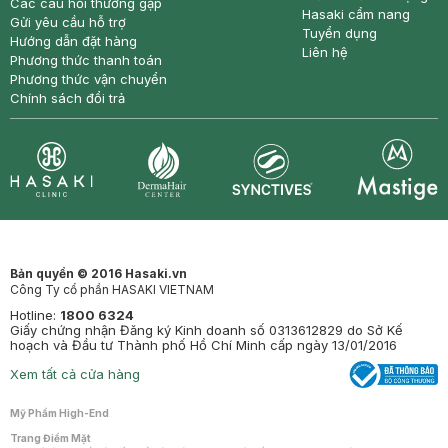
Các câu hỏi thường gặp
Hasaki cẩm nang
Gửi yêu cầu hỗ trợ
Tuyển dụng
Hướng dẫn đặt hàng
Liên hệ
Phương thức thanh toán
Phương thức vận chuyển
Chính sách đổi trả
Synctives
Clinic
Dermahair
Mastige
Bản quyền © 2016 Hasaki.vn
Công Ty cổ phần HASAKI VIETNAM
Hotline:
1800 6324
Giấy chứng nhận Đăng ký Kinh doanh số 0313612829 do Sở Kế
hoạch và Đầu tư Thành phố Hồ Chí Minh cấp ngày 13/01/2016
Xem tất cả cửa hàng
Mỹ Phẩm High-End
Trang Điểm Mặt