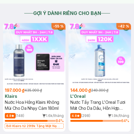
GỢI Ý DÀNH RIÊNG CHO BẠN
-
55
%
-
42
%
197.000 ₫
144.000 ₫
435.000 ₫
249.000 ₫
Klairs
L'Oreal
Nước Hoa Hồng Klairs Không
Nước Tẩy Trang L'Oreal Tươi
Mùi Cho Da Nhạy Cảm 180ml
Mát Cho Da Dầu, Hỗn Hợp
400ml
(148)
1.6k/tháng
(298)
1.9k/tháng
4.8
4.8
84
%
64
%
Bill Klairs từ 299k Tặng Mặt Nạ
Làm Dịu Da & Kiểm Soát Dầu Nhờn