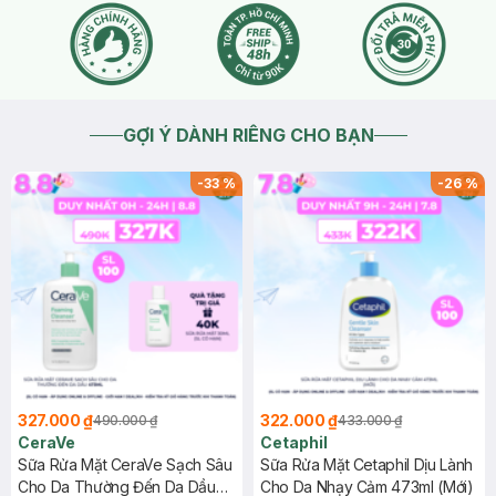
GỢI Ý DÀNH RIÊNG CHO BẠN
-
33
%
-
26
%
327.000 ₫
322.000 ₫
490.000 ₫
433.000 ₫
CeraVe
Cetaphil
Sữa Rửa Mặt CeraVe Sạch Sâu
Sữa Rửa Mặt Cetaphil Dịu Lành
Cho Da Thường Đến Da Dầu
Cho Da Nhạy Cảm 473ml (Mới)