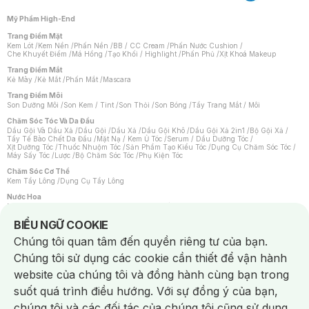
Mỹ Phẩm High-End
Trang Điểm Mặt
Kem Lót
/
Kem Nền
/
Phấn Nền
/
BB / CC Cream
/
Phấn Nước Cushion
/
Che Khuyết Điểm
/
Má Hồng
/
Tạo Khối / Highlight
/
Phấn Phủ
/
Xịt Khoá Makeup
Trang Điểm Mắt
Kẻ Mày
/
Kẻ Mắt
/
Phấn Mắt
/
Mascara
Trang Điểm Môi
Son Dưỡng Môi
/
Son Kem / Tint
/
Son Thỏi
/
Son Bóng
/
Tẩy Trang Mắt / Môi
Chăm Sóc Tóc Và Da Đầu
Dầu Gội Và Dầu Xả
/
Dầu Gội
/
Dầu Xả
/
Dầu Gội Khô
/
Dầu Gội Xả 2in1
/
Bộ Gội Xả
/
Tẩy Tế Bào Chết Da Đầu
/
Mặt Nạ / Kem Ủ Tóc
/
Serum / Dầu Dưỡng Tóc
/
Xịt Dưỡng Tóc
/
Thuốc Nhuộm Tóc
/
Sản Phẩm Tạo Kiểu Tóc
/
Dụng Cụ Chăm Sóc Tóc
/
Máy Sấy Tóc
/
Lược
/
Bộ Chăm Sóc Tóc
/
Phụ Kiện Tóc
Chăm Sóc Cơ Thể
Kem Tẩy Lông
/
Dụng Cụ Tẩy Lông
Nước Hoa
Nước Hoa Nữ
/
Nước Hoa Nam
/
Nước Hoa Cao Cấp
/
Xịt Thơm Toàn Thân
/
Nước Hoa Vùng Kín
Notice about cookies usage
BIỂU NGỮ COOKIE
Chăm Sóc Cá Nhân
Chúng tôi quan tâm đến quyền riêng tư của bạn.
Chống Muỗi
/
Khẩu Trang
/
Máy Massage
/
Mặt Nạ Xông Hơi
/
Nước Rửa Tay
/
Sản Phẩm Chăm Sóc Khác
/
Bàn Chải Đánh Răng
/
Bàn Chải Điện
/
Chúng tôi sử dụng các cookie cần thiết để vận hành
Hỗ Trợ Trắng Răng
/
Kem Đánh Răng
/
Máy Tăm Nước
/
Nước Súc Miệng
/
Tăm / Chỉ Nha Khoa
/
Xịt Thơm Miệng
/
Dung Dịch Vệ Sinh
/
Dưỡng Vùng Kín
/
website của chúng tôi và đồng hành cùng bạn trong
Khăn Ướt Vệ Sinh Vùng Kín
/
Băng Vệ Sinh
/
Tampon
/
Bọt Cạo Râu
/
Dao Cạo Râu
/
Máy Cạo Râu
suốt quá trình điều hướng. Với sự đồng ý của bạn,
Vấn Đề Về Da
chúng tôi và các đối tác của chúng tôi cũng sử dụng
Da Dầu / Lỗ Chân Lông To
/
Da Khô / Mất Nước
/
Da Lão Hóa
/
Da Mụn
/