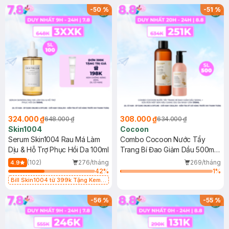
(SL có hạn)
-
50
%
-
51
%
324.000 ₫
308.000 ₫
648.000 ₫
634.000 ₫
Skin1004
Cocoon
Serum Skin1004 Rau Má Làm
Combo Cocoon Nước Tẩy
Dịu & Hỗ Trợ Phục Hồi Da 100ml
Trang Bí Đao Giảm Dầu 500ml
+ Sữa Rửa Mặt Sen Hậu Giang
(102)
276/tháng
269/tháng
4.9
Dịu Da Nhạy Cảm 310ml
42
%
1
%
Bill Skin1004 từ 399k Tặng Kem
Chống Nắng Cho Da Nhạy Cảm
SPF 50+ 20ml (SL Có Hạn)
-
56
%
-
55
%