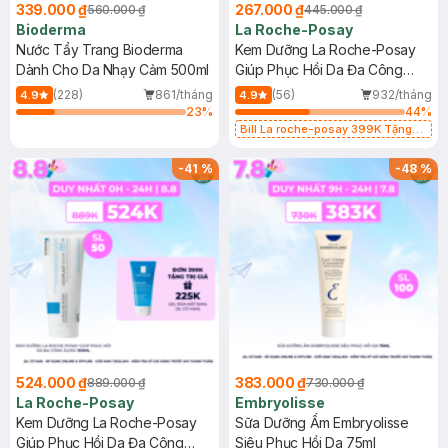
339.000 ₫
267.000 ₫
560.000 ₫
445.000 ₫
Bioderma
La Roche-Posay
Nước Tẩy Trang Bioderma
Kem Dưỡng La Roche-Posay
Dành Cho Da Nhạy Cảm 500ml
Giúp Phục Hồi Da Đa Công
Dụng 40ml
(228)
861/tháng
(56)
932/tháng
4.9
4.9
23
%
44
%
Bill La roche-posay 399K Tặng
Gel rửa mặt da dầu nhạy cảm 50ml
(SL có hạn)
-
41
%
-
48
%
524.000 ₫
383.000 ₫
889.000 ₫
730.000 ₫
La Roche-Posay
Embryolisse
Kem Dưỡng La Roche-Posay
Sữa Dưỡng Ẩm Embryolisse
Giúp Phục Hồi Da Đa Công
Siêu Phục Hồi Da 75ml