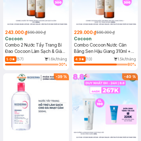
243.000 ₫
229.000 ₫
590.000 ₫
590.000 ₫
Cocoon
Cocoon
Combo 2 Nước Tẩy Trang Bí
Combo Cocoon Nước Cân
Đao Cocoon Làm Sạch & Giảm
Bằng Sen Hậu Giang 310ml +
Dầu 500ml
Nước Tẩy Trang Bí Đao 500ml
(57)
1.6k/tháng
(13)
1.5k/tháng
5.0
4.9
30
%
80
%
-
39
%
-
40
%