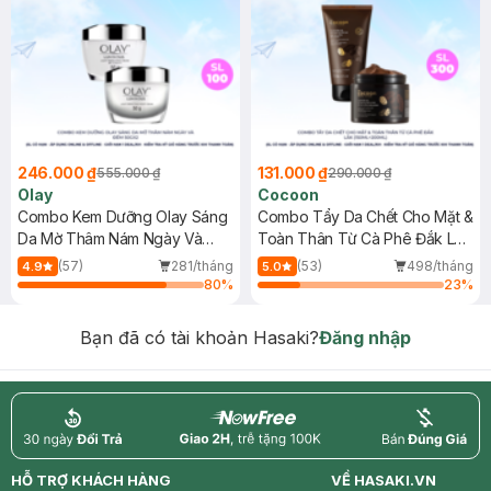
246.000 ₫
131.000 ₫
555.000 ₫
290.000 ₫
Olay
Cocoon
Combo Kem Dưỡng Olay Sáng
Combo Tẩy Da Chết Cho Mặt &
Da Mờ Thâm Nám Ngày Và
Toàn Thân Từ Cà Phê Đắk Lắk
Đêm 50gx2
(150ml+200ml)
(57)
281/tháng
(53)
498/tháng
4.9
5.0
80
%
23
%
Bạn đã có tài khoản Hasaki?
Đăng nhập
return
nowfree
price
HỖ TRỢ KHÁCH HÀNG
VỀ HASAKI.VN