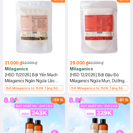
21.000 ₫
29.000 ₫
32.000 ₫
42.000 ₫
Milaganics
Milaganics
[HSD 11/2026] Bột Yến Mạch
[HSD 12/2026] Bột Đậu Đỏ
Milaganics Ngăn Ngừa Lão
Milaganics Ngừa Mụn, Dưỡng
Hóa & Mụn 100g (Túi)
Sáng Da 100g (Túi)
Bill Milaganics từ 150K Tặng Bột
Bill Milaganics từ 150K Tặng Bột
Diếp Cá Milaganics Giảm Mụn, Mờ
Diếp Cá Milaganics Giảm Mụn, Mờ
Vết Thâm 100g (SL Có Hạn)
Vết Thâm 100g (SL Có Hạn)
-
59
%
-
61
%