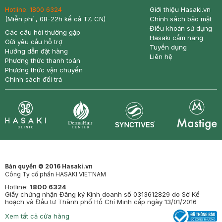
Hotline:
1800 6324
Giới thiệu Hasaki.vn
(Miễn phí , 08-22h kể cả T7, CN)
Chính sách bảo mật
Điều khoản sử dụng
Các câu hỏi thường gặp
Hasaki cẩm nang
Gửi yêu cầu hỗ trợ
Tuyển dụng
Hướng dẫn đặt hàng
Liên hệ
Phương thức thanh toán
Phương thức vận chuyển
Chính sách đổi trả
Synctives
Clinic
Dermahair
Mastige
Bản quyền © 2016 Hasaki.vn
Công Ty cổ phần HASAKI VIETNAM
Hotline:
1800 6324
Giấy chứng nhận Đăng ký Kinh doanh số 0313612829 do Sở Kế
hoạch và Đầu tư Thành phố Hồ Chí Minh cấp ngày 13/01/2016
Xem tất cả cửa hàng