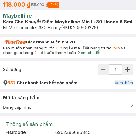
118.000 ₫
155.000 ₫
-
24
%
Maybelline
Kem Che Khuyết Điểm Maybelline Mịn Lì 30 Honey 6.8ml
Fit Me Concealer #30 Honey
(SKU:
205600275
)
Giao Nhanh Miễn Phí 2H
Bạn muốn nhận hàng trước
10h
ngày mai. Đặt hàng trước
24h
và
chọn giao hàng
2H
ở bước thanh toán.
Xem chi tiết
Số lượng:
337
Chi nhánh tạm hết sản phẩm
Xem thêm
Mô tả sản phẩm
Đang cập nhật
Thông số sản phẩm
Barcode
6902395685845