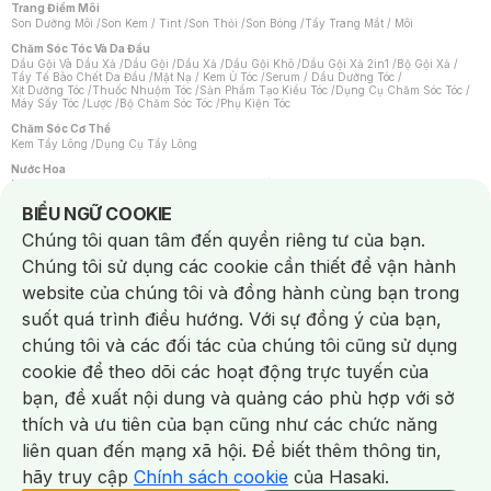
Trang Điểm Môi
Son Dưỡng Môi
/
Son Kem / Tint
/
Son Thỏi
/
Son Bóng
/
Tẩy Trang Mắt / Môi
Chăm Sóc Tóc Và Da Đầu
Dầu Gội Và Dầu Xả
/
Dầu Gội
/
Dầu Xả
/
Dầu Gội Khô
/
Dầu Gội Xả 2in1
/
Bộ Gội Xả
/
Tẩy Tế Bào Chết Da Đầu
/
Mặt Nạ / Kem Ủ Tóc
/
Serum / Dầu Dưỡng Tóc
/
Xịt Dưỡng Tóc
/
Thuốc Nhuộm Tóc
/
Sản Phẩm Tạo Kiểu Tóc
/
Dụng Cụ Chăm Sóc Tóc
/
Máy Sấy Tóc
/
Lược
/
Bộ Chăm Sóc Tóc
/
Phụ Kiện Tóc
Chăm Sóc Cơ Thể
Kem Tẩy Lông
/
Dụng Cụ Tẩy Lông
Nước Hoa
Nước Hoa Nữ
/
Nước Hoa Nam
/
Nước Hoa Cao Cấp
/
Xịt Thơm Toàn Thân
/
Nước Hoa Vùng Kín
Notice about cookies usage
BIỂU NGỮ COOKIE
Chăm Sóc Cá Nhân
Chúng tôi quan tâm đến quyền riêng tư của bạn.
Chống Muỗi
/
Khẩu Trang
/
Máy Massage
/
Mặt Nạ Xông Hơi
/
Nước Rửa Tay
/
Sản Phẩm Chăm Sóc Khác
/
Bàn Chải Đánh Răng
/
Bàn Chải Điện
/
Chúng tôi sử dụng các cookie cần thiết để vận hành
Hỗ Trợ Trắng Răng
/
Kem Đánh Răng
/
Máy Tăm Nước
/
Nước Súc Miệng
/
Tăm / Chỉ Nha Khoa
/
Xịt Thơm Miệng
/
Dung Dịch Vệ Sinh
/
Dưỡng Vùng Kín
/
website của chúng tôi và đồng hành cùng bạn trong
Khăn Ướt Vệ Sinh Vùng Kín
/
Băng Vệ Sinh
/
Tampon
/
Bọt Cạo Râu
/
Dao Cạo Râu
/
Máy Cạo Râu
suốt quá trình điều hướng. Với sự đồng ý của bạn,
Vấn Đề Về Da
chúng tôi và các đối tác của chúng tôi cũng sử dụng
Da Dầu / Lỗ Chân Lông To
/
Da Khô / Mất Nước
/
Da Lão Hóa
/
Da Mụn
/
Da Nhạy Cảm / Kích Ứng
/
Da Xỉn Màu
/
Thâm / Nám / Tàn Nhang
/
cookie để theo dõi các hoạt động trực tuyến của
Quầng Thâm & Bọng Mắt
/
Sẹo
/
Viêm Da Cơ Địa
bạn, đề xuất nội dung và quảng cáo phù hợp với sở
Dụng Cụ / Phụ Kiện Chăm Sóc Da
Chat i
Bông Tẩy Trang
/
Khăn Lau Mặt Khô
/
Dụng Cụ / Máy Rửa Mặt
/
Máy Chăm Sóc Da
/
thích và ưu tiên của bạn cũng như các chức năng
Dụng Cụ Chăm Sóc Khác
liên quan đến mạng xã hội. Để biết thêm thông tin,
hãy truy cập
Chính sách cookie
của Hasaki.
NowFree 2H
Giao Nhanh Miễn Phí 2H
Xem chi tiết