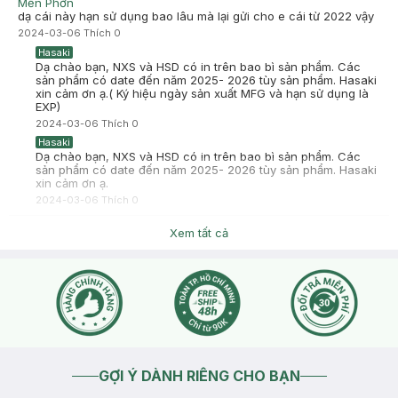
Mến Phởn
dạ cái này hạn sử dụng bao lâu mà lại gửi cho e cái từ 2022 vậy
2024-03-06
Thích
0
Hasaki
Dạ chào bạn, NXS và HSD có in trên bao bì sản phẩm. Các
sản phẩm có date đến năm 2025- 2026 tùy sản phẩm. Hasaki
xin cảm ơn ạ.( Ký hiệu ngày sản xuất MFG và hạn sử dụng là
EXP)
2024-03-06
Thích
0
Hasaki
Dạ chào bạn, NXS và HSD có in trên bao bì sản phẩm. Các
sản phẩm có date đến năm 2025- 2026 tùy sản phẩm. Hasaki
xin cảm ơn ạ.
2024-03-06
Thích
0
Nhanh Hàng
Xem tất cả
cần tư vấn
2023-07-31
Thích
0
Hasaki
Hasaki xin chào, để tiện hỗ trợ hơn cho bạn, bạn nhấn nút
phần "chat với chúng tôi" ạ
2023-07-31
Thích
0
GỢI Ý DÀNH RIÊNG CHO BẠN