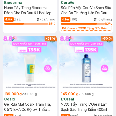
Bioderma
CeraVe
Nước Tẩy Trang Bioderma
Sữa Rửa Mặt CeraVe Sạch Sâu
Dành Cho Da Dầu & Hỗn Hợp
Cho Da Thường Đến Da Dầu
500ml
473ml
(228)
709/tháng
(116)
1.6k/tháng
4.9
4.9
45
%
82
%
Bill Cerave 299K Tặng Sữa Rửa
Mặt Cerave 30ml (SL có hạn)
-
53
%
-
50
%
139.000 ₫
145.000 ₫
298.000 ₫
289.000 ₫
Cosrx
L'Oreal
Gel Rửa Mặt Cosrx Tràm Trà,
Nước Tẩy Trang L'Oreal Làm
0.5% BHA Có Độ pH Thấp
Sạch Sâu Trang Điểm 400ml
150ml
(173)
(298)
916/tháng