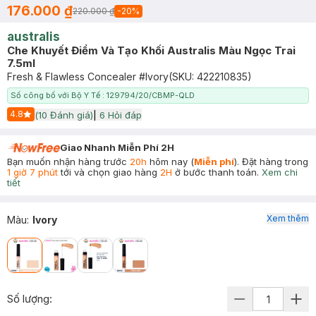
176.000 ₫
220.000 ₫
-
20
%
australis
Che Khuyết Điểm Và Tạo Khối Australis Màu Ngọc Trai
7.5ml
Fresh & Flawless Concealer #Ivory
(SKU:
422210835
)
Số công bố với Bộ Y Tế : 129794/20/CBMP-QLD
4.8
(
10
Đánh giá)
|
6
Hỏi đáp
Start Icon
Giao Nhanh Miễn Phí 2H
Bạn muốn nhận hàng trước
20h
hôm nay (
Miễn phí
). Đặt hàng trong
1 giờ 7 phút
tới và chọn giao hàng
2H
ở bước thanh toán.
Xem chi
tiết
Xem thêm
Màu
:
Ivory
Số lượng: