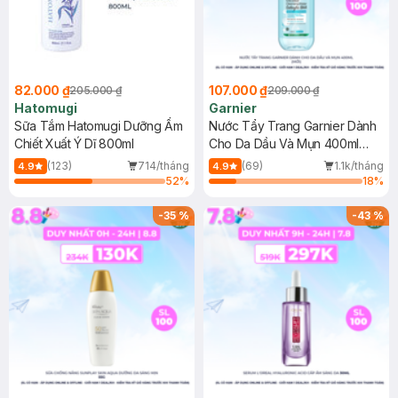
82.000 ₫
107.000 ₫
205.000 ₫
209.000 ₫
Hatomugi
Garnier
Sữa Tắm Hatomugi Dưỡng Ẩm
Nước Tẩy Trang Garnier Dành
Chiết Xuất Ý Dĩ 800ml
Cho Da Dầu Và Mụn 400ml
(Mới)
(123)
714/tháng
(69)
1.1k/tháng
4.9
4.9
52
%
18
%
-
35
%
-
43
%