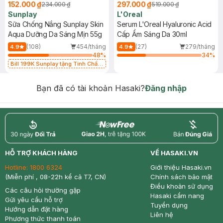
152.000 ₫
297.000 ₫
234.000 ₫
519.000 ₫
Sunplay
L'Oreal
Sữa Chống Nắng Sunplay Skin
Serum L'Oreal Hyaluronic Acid
Aqua Dưỡng Da Sáng Mịn 55g
Cấp Ẩm Sáng Da 30ml
(108)
454/tháng
(27)
279/tháng
4.9
4.9
48
%
34
%
Bill 199K Sunplay tặng Tinh Chất
Chống Nắng 7g trị giá 30K (SL có
hạn)
Bạn đã có tài khoản Hasaki?
Đăng nhập
return
nowfree
price
HỖ TRỢ KHÁCH HÀNG
VỀ HASAKI.VN
Hotline:
1800 6324
Giới thiệu Hasaki.vn
(Miễn phí , 08-22h kể cả T7, CN)
Chính sách bảo mật
Điều khoản sử dụng
Các câu hỏi thường gặp
Hasaki cẩm nang
Gửi yêu cầu hỗ trợ
Tuyển dụng
Hướng dẫn đặt hàng
Liên hệ
Phương thức thanh toán