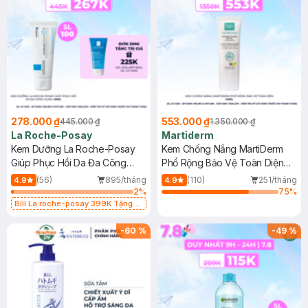
278.000 ₫
553.000 ₫
445.000 ₫
1.350.000 ₫
La Roche-Posay
Martiderm
Kem Dưỡng La Roche-Posay
Kem Chống Nắng MartiDerm
Giúp Phục Hồi Da Đa Công
Phổ Rộng Bảo Vệ Toàn Diện
Dụng 40ml
40ml
(56)
895/tháng
(110)
251/tháng
4.9
4.9
2
%
75
%
Bill La roche-posay 399K Tặng
Gel rửa mặt da dầu nhạy cảm 50ml
(SL có hạn)
-
60
%
-
49
%