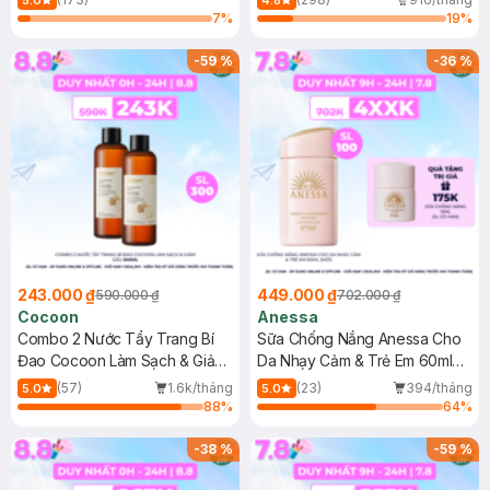
5.0
4.8
7
%
19
%
-
59
%
-
36
%
243.000 ₫
449.000 ₫
590.000 ₫
702.000 ₫
Cocoon
Anessa
Combo 2 Nước Tẩy Trang Bí
Sữa Chống Nắng Anessa Cho
Đao Cocoon Làm Sạch & Giảm
Da Nhạy Cảm & Trẻ Em 60ml
Dầu 500ml
(Mới)
(57)
1.6k/tháng
(23)
394/tháng
5.0
5.0
88
%
64
%
-
38
%
-
59
%