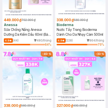
449.000 ₫
338.000 ₫
702.000 ₫
560.000 ₫
Anessa
Bioderma
Sữa Chống Nắng Anessa
Nước Tẩy Trang Bioderma
Dưỡng Da Kiềm Dầu 60ml (Bản
Dành Cho Da Nhạy Cảm 500ml
Mới)
(44)
480/tháng
(228)
864/tháng
4.9
4.9
64
%
75
%
-
40
%
-
33
%
338.000 ₫
327.000 ₫
560.000 ₫
490.000 ₫