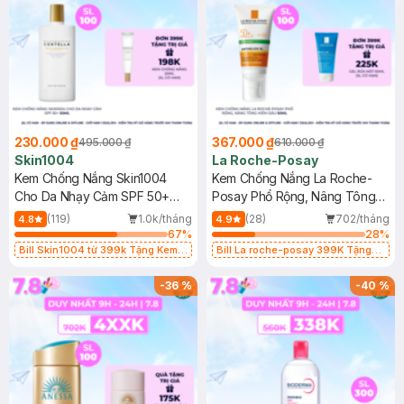
230.000 ₫
367.000 ₫
495.000 ₫
610.000 ₫
Skin1004
La Roche-Posay
Kem Chống Nắng Skin1004
Kem Chống Nắng La Roche-
Cho Da Nhạy Cảm SPF 50+
Posay Phổ Rộng, Nâng Tông
50ml
Kiềm Dầu 50ml
(119)
1.0k/tháng
(28)
702/tháng
4.8
4.9
67
%
28
%
Bill Skin1004 từ 399k Tặng Kem
Bill La roche-posay 399K Tặng
Chống Nắng Cho Da Nhạy Cảm
Gel rửa mặt da dầu nhạy cảm 50ml
SPF 50+ 20ml (SL Có Hạn)
(SL có hạn)
-
36
%
-
40
%