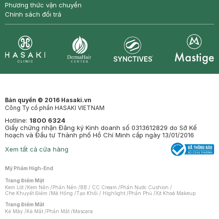
Phương thức vận chuyển
Chính sách đổi trả
Synctives
Clinic
Dermahair
Mastige
Bản quyền © 2016 Hasaki.vn
Công Ty cổ phần HASAKI VIETNAM
Hotline:
1800 6324
Giấy chứng nhận Đăng ký Kinh doanh số 0313612829 do Sở Kế
hoạch và Đầu tư Thành phố Hồ Chí Minh cấp ngày 13/01/2016
Xem tất cả cửa hàng
Mỹ Phẩm High-End
Trang Điểm Mặt
Kem Lót
/
Kem Nền
/
Phấn Nền
/
BB / CC Cream
/
Phấn Nước Cushion
/
Che Khuyết Điểm
/
Má Hồng
/
Tạo Khối / Highlight
/
Phấn Phủ
/
Xịt Khoá Makeup
Trang Điểm Mắt
Kẻ Mày
/
Kẻ Mắt
/
Phấn Mắt
/
Mascara