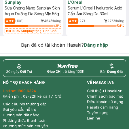
Sunplay
L'Oreal
Sữa Chống Nắng Sunplay Skin
Serum L'Oreal Hyaluronic Acid
Aqua Dưỡng Da Sáng Mịn 55g
Cấp Ẩm Sáng Da 30ml
(108)
454/tháng
(27)
275/tháng
4.9
4.9
48
%
54
%
Bill 199K Sunplay tặng Tinh Chất
Chống Nắng 7g trị giá 30K (SL có
hạn)
Bạn đã có tài khoản Hasaki?
Đăng nhập
return
nowfree
price
HỖ TRỢ KHÁCH HÀNG
VỀ HASAKI.VN
Hotline:
1800 6324
Giới thiệu Hasaki.vn
(Miễn phí , 08-22h kể cả T7, CN)
Chính sách bảo mật
Điều khoản sử dụng
Các câu hỏi thường gặp
Hasaki cẩm nang
Gửi yêu cầu hỗ trợ
Tuyển dụng
Hướng dẫn đặt hàng
Liên hệ
Phương thức thanh toán
Phương thức vận chuyển