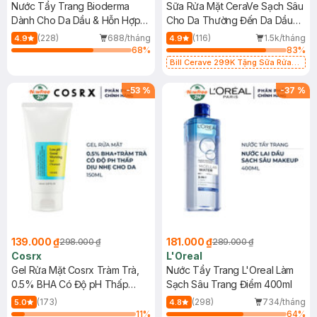
Nước Tẩy Trang Bioderma
Sữa Rửa Mặt CeraVe Sạch Sâu
Dành Cho Da Dầu & Hỗn Hợp
Cho Da Thường Đến Da Dầu
500ml
473ml
(228)
688/tháng
(116)
1.5k/tháng
4.9
4.9
68
%
83
%
Bill Cerave 299K Tặng Sữa Rửa
Mặt Cerave 30ml (SL có hạn)
-
53
%
-
37
%
139.000 ₫
181.000 ₫
298.000 ₫
289.000 ₫
Cosrx
L'Oreal
Gel Rửa Mặt Cosrx Tràm Trà,
Nước Tẩy Trang L'Oreal Làm
0.5% BHA Có Độ pH Thấp
Sạch Sâu Trang Điểm 400ml
150ml
(173)
(298)
734/tháng
5.0
4.8
11
%
64
%