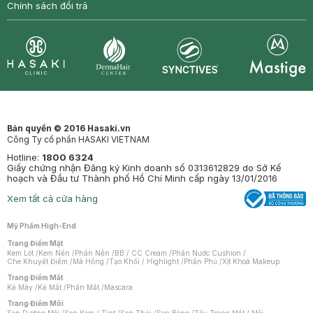
Chính sách đổi trả
Synctives
Clinic
Dermahair
Mastige
Bản quyền © 2016 Hasaki.vn
Công Ty cổ phần HASAKI VIETNAM
Hotline:
1800 6324
Giấy chứng nhận Đăng ký Kinh doanh số 0313612829 do Sở Kế
hoạch và Đầu tư Thành phố Hồ Chí Minh cấp ngày 13/01/2016
Xem tất cả cửa hàng
Mỹ Phẩm High-End
Trang Điểm Mặt
Kem Lót
/
Kem Nền
/
Phấn Nền
/
BB / CC Cream
/
Phấn Nước Cushion
/
Che Khuyết Điểm
/
Má Hồng
/
Tạo Khối / Highlight
/
Phấn Phủ
/
Xịt Khoá Makeup
Trang Điểm Mắt
Kẻ Mày
/
Kẻ Mắt
/
Phấn Mắt
/
Mascara
Trang Điểm Môi