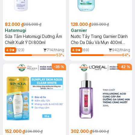
82.000 ₫
128.000 ₫
205.000 ₫
209.000 ₫
Hatomugi
Garnier
Sữa Tắm Hatomugi Dưỡng Ẩm
Nước Tẩy Trang Garnier Dành
Chiết Xuất Ý Dĩ 800ml
Cho Da Dầu Và Mụn 400ml
(Mới)
(123)
714/tháng
(69)
942/tháng
4.9
4.9
53
%
64
%
-
35
%
-
42
%
152.000 ₫
302.000 ₫
234.000 ₫
519.000 ₫