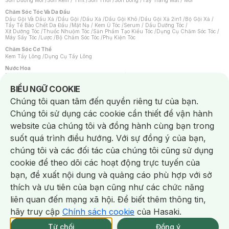
Son Dưỡng Môi
/
Son Kem / Tint
/
Son Thỏi
/
Son Bóng
/
Tẩy Trang Mắt / Môi
Chăm Sóc Tóc Và Da Đầu
Dầu Gội Và Dầu Xả
/
Dầu Gội
/
Dầu Xả
/
Dầu Gội Khô
/
Dầu Gội Xả 2in1
/
Bộ Gội Xả
/
Tẩy Tế Bào Chết Da Đầu
/
Mặt Nạ / Kem Ủ Tóc
/
Serum / Dầu Dưỡng Tóc
/
Xịt Dưỡng Tóc
/
Thuốc Nhuộm Tóc
/
Sản Phẩm Tạo Kiểu Tóc
/
Dụng Cụ Chăm Sóc Tóc
/
Máy Sấy Tóc
/
Lược
/
Bộ Chăm Sóc Tóc
/
Phụ Kiện Tóc
Chăm Sóc Cơ Thể
Kem Tẩy Lông
/
Dụng Cụ Tẩy Lông
Nước Hoa
Nước Hoa Nữ
/
Nước Hoa Nam
/
Nước Hoa Cao Cấp
/
Xịt Thơm Toàn Thân
/
Nước Hoa Vùng Kín
Notice about cookies usage
BIỂU NGỮ COOKIE
Chăm Sóc Cá Nhân
Chúng tôi quan tâm đến quyền riêng tư của bạn.
Chống Muỗi
/
Khẩu Trang
/
Máy Massage
/
Mặt Nạ Xông Hơi
/
Nước Rửa Tay
/
Sản Phẩm Chăm Sóc Khác
/
Bàn Chải Đánh Răng
/
Bàn Chải Điện
/
Chúng tôi sử dụng các cookie cần thiết để vận hành
Hỗ Trợ Trắng Răng
/
Kem Đánh Răng
/
Máy Tăm Nước
/
Nước Súc Miệng
/
Tăm / Chỉ Nha Khoa
/
Xịt Thơm Miệng
/
Dung Dịch Vệ Sinh
/
Dưỡng Vùng Kín
/
website của chúng tôi và đồng hành cùng bạn trong
Khăn Ướt Vệ Sinh Vùng Kín
/
Băng Vệ Sinh
/
Tampon
/
Bọt Cạo Râu
/
Dao Cạo Râu
/
Máy Cạo Râu
suốt quá trình điều hướng. Với sự đồng ý của bạn,
Vấn Đề Về Da
chúng tôi và các đối tác của chúng tôi cũng sử dụng
Da Dầu / Lỗ Chân Lông To
/
Da Khô / Mất Nước
/
Da Lão Hóa
/
Da Mụn
/
Da Nhạy Cảm / Kích Ứng
/
Da Xỉn Màu
/
Thâm / Nám / Tàn Nhang
/
cookie để theo dõi các hoạt động trực tuyến của
Quầng Thâm & Bọng Mắt
/
Sẹo
/
Viêm Da Cơ Địa
bạn, đề xuất nội dung và quảng cáo phù hợp với sở
Dụng Cụ / Phụ Kiện Chăm Sóc Da
Chat i
Bông Tẩy Trang
/
Khăn Lau Mặt Khô
/
Dụng Cụ / Máy Rửa Mặt
/
Máy Chăm Sóc Da
/
thích và ưu tiên của bạn cũng như các chức năng
Dụng Cụ Chăm Sóc Khác
liên quan đến mạng xã hội. Để biết thêm thông tin,
hãy truy cập
Chính sách cookie
của Hasaki.
NowFree 2H
Giao Nhanh Miễn Phí 2H
Xem chi tiết
Từ chối
Đồng ý
Mua online