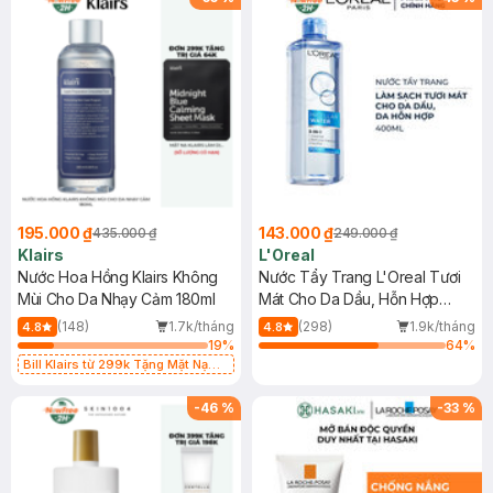
195.000 ₫
143.000 ₫
435.000 ₫
249.000 ₫
Klairs
L'Oreal
Nước Hoa Hồng Klairs Không
Nước Tẩy Trang L'Oreal Tươi
Mùi Cho Da Nhạy Cảm 180ml
Mát Cho Da Dầu, Hỗn Hợp
400ml
(148)
1.7k/tháng
(298)
1.9k/tháng
4.8
4.8
19
%
64
%
Bill Klairs từ 299k Tặng Mặt Nạ
Làm Dịu Da & Kiểm Soát Dầu Nhờn
25ml (SL Có Hạn)
-
46
%
-
33
%