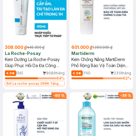
308.000 ₫
601.000 ₫
445.000 ₫
1.350.000 ₫
La Roche-Posay
Martiderm
Kem Dưỡng La Roche-Posay
Kem Chống Nắng MartiDerm
Giúp Phục Hồi Da Đa Công
Phổ Rộng Bảo Vệ Toàn Diện
Dụng 40ml
40ml
(56)
808/tháng
(110)
231/tháng
4.9
4.9
64
%
62
%
Bill La roche-posay 399K Tặng
Gel rửa mặt da dầu nhạy cảm 50ml
(SL có hạn)
-
60
%
-
39
%