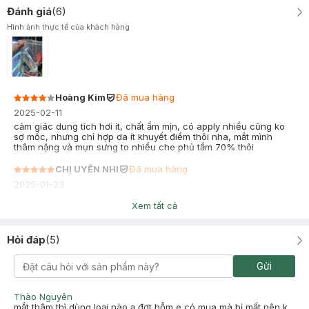
Đánh giá
(
6
)
Hình ảnh thực tế của khách hàng
Hoàng Kim
Đã mua hàng
2025-02-11
cảm giác dung tích hơi ít, chất ẩm mịn, có apply nhiều cũng ko
sợ mốc, nhưng chỉ hợp da ít khuyết điểm thôi nha, mắt mình
thâm nặng và mụn sưng to nhiều che phủ tầm 70% thôi
CHỊ UYÊN NHI
Đã mua hàng
2025-01-23
Che khuyết điểm ok phết, tệp với da luôn
Xem tất cả
Hỏi đáp
(
5
)
Gửi
Thào Nguyên
mắt thâm thì dùng loại nào ạ đợt hỗm e có mua mà bị mất nên k