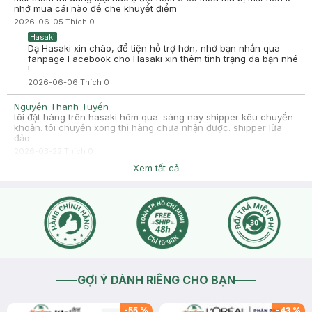
nhớ mua cái nào để che khuyết điểm
2026-06-05
Thích
0
Hasaki
Dạ Hasaki xin chào, để tiện hỗ trợ hơn, nhờ bạn nhắn qua
fanpage Facebook cho Hasaki xin thêm tình trạng da bạn nhé
!
2026-06-06
Thích
0
Nguyễn Thanh Tuyền
tôi đặt hàng trên hasaki hôm qua. sáng nay shipper kêu chuyển
khoản. tôi chuyển xong thì hàng chưa nhận được. shipper lừa
đảo
2026-03-22
Thích
0
Hasaki
Xem tất cả
Hasaki rất tiếc và chân thành xin lỗi vì trải nghiệm không tốt
mà bạn đã gặp phải. Chúng tôi luôn coi trọng sự an toàn và
tin tưởng của khách hàng, vì vậy khi tiếp nhận phản ánh của
bạn, Hasaki đã lập tức kiểm tra, ghi nhận và đồng thời trình
báo sự việc đến cơ quan công an để phối hợp điều tra, ngăn
chặn những hành vi lừa đảo có thể gây ảnh hưởng đến khách
hàng.
2026-03-22
Thích
0
GỢI Ý DÀNH RIÊNG CHO BẠN
-
55
%
-
43
%