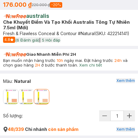
176.000 ₫
220.000 ₫
-
20
%
australis
Che Khuyết Điểm Và Tạo Khối Australis Tông Tự Nhiên
7.5ml (Mới)
Fresh & Flawless Conceal & Contour #Natural
(SKU:
422214141
)
4.8
(
6
Đánh giá)
|
5
Hỏi đáp
Start Icon
Giao Nhanh Miễn Phí 2H
Bạn muốn nhận hàng trước
10h
ngày mai. Đặt hàng trước
24h
và
chọn giao hàng
2H
ở bước thanh toán.
Xem chi tiết
Xem thêm
Màu
:
Natural
Số lượng:
48/339
Chi nhánh
còn sản phẩm
Xem thêm