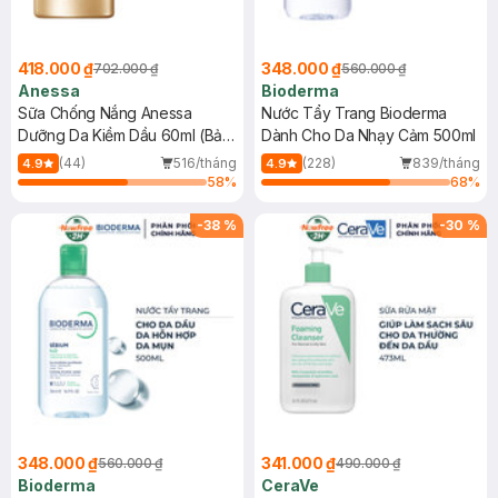
418.000 ₫
348.000 ₫
702.000 ₫
560.000 ₫
Anessa
Bioderma
Sữa Chống Nắng Anessa
Nước Tẩy Trang Bioderma
Dưỡng Da Kiềm Dầu 60ml (Bản
Dành Cho Da Nhạy Cảm 500ml
Mới)
(44)
516/tháng
(228)
839/tháng
4.9
4.9
58
%
68
%
-
38
%
-
30
%
348.000 ₫
341.000 ₫
560.000 ₫
490.000 ₫
Bioderma
CeraVe