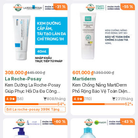
-
31
%
-
55
%
308.000 ₫
601.000 ₫
445.000 ₫
1.350.000 ₫
La Roche-Posay
Martiderm
Kem Dưỡng La Roche-Posay
Kem Chống Nắng MartiDerm
Giúp Phục Hồi Da Đa Công
Phổ Rộng Bảo Vệ Toàn Diện
Dụng 40ml
40ml
(56)
808/tháng
(110)
231/tháng
4.9
4.9
64
%
62
%
Bill La roche-posay 399K Tặng
Gel rửa mặt da dầu nhạy cảm 50ml
(SL có hạn)
-
60
%
-
43
%