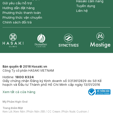
Hasaki cẩm nang
Gửi yêu cầu hỗ trợ
Tuyển dụng
Hướng dẫn đặt hàng
Liên hệ
Phương thức thanh toán
Phương thức vận chuyển
Chính sách đổi trả
Synctives
Clinic
Dermahair
Mastige
Bản quyền © 2016 Hasaki.vn
Công Ty cổ phần HASAKI VIETNAM
Hotline:
1800 6324
Giấy chứng nhận Đăng ký Kinh doanh số 0313612829 do Sở Kế
hoạch và Đầu tư Thành phố Hồ Chí Minh cấp ngày 13/01/2016
Xem tất cả cửa hàng
Mỹ Phẩm High-End
Trang Điểm Mặt
Kem Lót
/
Kem Nền
/
Phấn Nền
/
BB / CC Cream
/
Phấn Nước Cushion
/