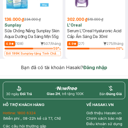
136.000 ₫
302.000 ₫
234.000 ₫
519.000 ₫
Sunplay
L'Oreal
Sữa Chống Nắng Sunplay Skin
Serum L'Oreal Hyaluronic Acid
Aqua Dưỡng Da Sáng Mịn 55g
Cấp Ẩm Sáng Da 30ml
(108)
507/tháng
(27)
275/tháng
4.9
4.9
59
%
46
%
Bill 199K Sunplay tặng Tinh Chất
Chống Nắng 7g trị giá 30K (SL có
hạn)
Bạn đã có tài khoản Hasaki?
Đăng nhập
return
nowfree
price
HỖ TRỢ KHÁCH HÀNG
VỀ HASAKI.VN
Hotline:
1800 6324
Giới thiệu Hasaki.vn
(Miễn phí , 08-22h kể cả T7, CN)
Chính sách bảo mật
Điều khoản sử dụng
Các câu hỏi thường gặp