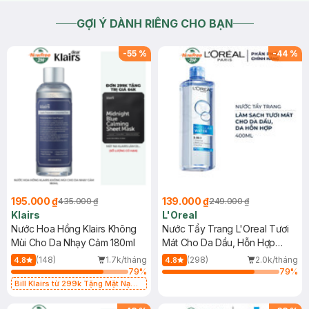
GỢI Ý DÀNH RIÊNG CHO BẠN
-
55
%
-
44
%
195.000 ₫
139.000 ₫
435.000 ₫
249.000 ₫
Klairs
L'Oreal
Nước Hoa Hồng Klairs Không
Nước Tẩy Trang L'Oreal Tươi
Mùi Cho Da Nhạy Cảm 180ml
Mát Cho Da Dầu, Hỗn Hợp
400ml
(148)
1.7k/tháng
(298)
2.0k/tháng
4.8
4.8
79
%
79
%
Bill Klairs từ 299k Tặng Mặt Nạ
Làm Dịu Da & Kiểm Soát Dầu Nhờn
25ml (SL Có Hạn)