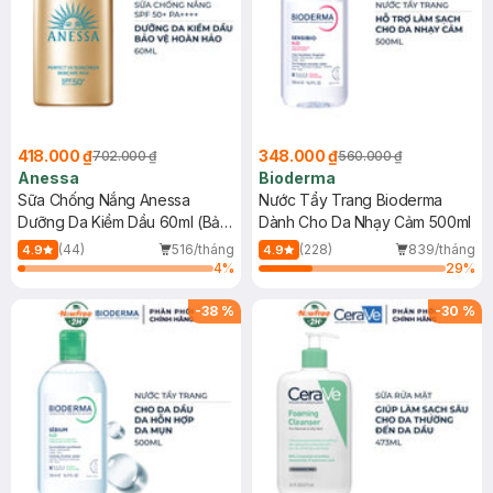
418.000 ₫
348.000 ₫
702.000 ₫
560.000 ₫
Anessa
Bioderma
Sữa Chống Nắng Anessa
Nước Tẩy Trang Bioderma
Dưỡng Da Kiềm Dầu 60ml (Bản
Dành Cho Da Nhạy Cảm 500ml
Mới)
(44)
516/tháng
(228)
839/tháng
4.9
4.9
4
%
29
%
-
38
%
-
30
%