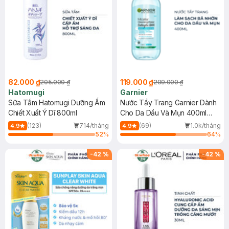
82.000 ₫
119.000 ₫
205.000 ₫
209.000 ₫
Hatomugi
Garnier
Sữa Tắm Hatomugi Dưỡng Ẩm
Nước Tẩy Trang Garnier Dành
Chiết Xuất Ý Dĩ 800ml
Cho Da Dầu Và Mụn 400ml
(Mới)
(123)
714/tháng
(69)
1.0k/tháng
4.9
4.9
52
%
64
%
-
42
%
-
42
%