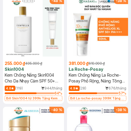
-
48
%
-
38
%
255.000 ₫
381.000 ₫
495.000 ₫
610.000 ₫
Skin1004
La Roche-Posay
Kem Chống Nắng Skin1004
Kem Chống Nắng La Roche-
Cho Da Nhạy Cảm SPF 50+
Posay Phổ Rộng, Nâng Tông
50ml
Kiềm Dầu 50ml
(119)
944/tháng
(28)
676/tháng
4.8
4.9
64
%
57
%
Bill Skin1004 từ 399k Tặng Kem
Bill La roche-posay 399K Tặng
Chống Nắng Cho Da Nhạy Cảm
Gel rửa mặt da dầu nhạy cảm 50ml
SPF 50+ 20ml (SL Có Hạn)
(SL có hạn)
-
40
%
-
38
%