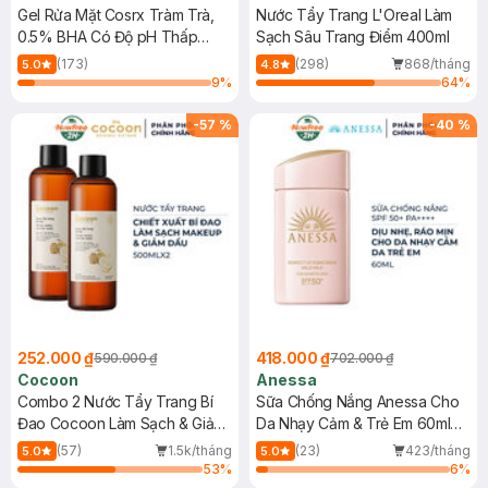
Gel Rửa Mặt Cosrx Tràm Trà,
Nước Tẩy Trang L'Oreal Làm
0.5% BHA Có Độ pH Thấp
Sạch Sâu Trang Điểm 400ml
150ml
(173)
(298)
868/tháng
5.0
4.8
9
%
64
%
-
57
%
-
40
%
252.000 ₫
418.000 ₫
590.000 ₫
702.000 ₫
Cocoon
Anessa
Combo 2 Nước Tẩy Trang Bí
Sữa Chống Nắng Anessa Cho
Đao Cocoon Làm Sạch & Giảm
Da Nhạy Cảm & Trẻ Em 60ml
Dầu 500ml
(Mới)
(57)
1.5k/tháng
(23)
423/tháng
5.0
5.0
53
%
6
%