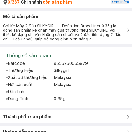
0/337
Chi nhánh
còn sản phẩm
Xem thêm
Mô tả sản phẩm
Chì Kẻ Mày 2 Đầu SILKYGIRL Hi-Definition Brow Liner 0.35g là
dòng sản phẩm kẻ chân mày của thương hiệu SILKYGIRL, với
thiết kế dạng chì vặn không cần chuốt và 2 đầu tiện dụng (1 đầu
chì - 1 đầu chổi), giúp dễ dàng định hình dáng c
Thông số sản phẩm
Barcode
9555250055979
Thương Hiệu
Silkygirl
Xuất xứ thương hiệu
Malaysia
Nơi sản xuất
Malaysia
Đặc tính
Dung Tích
0.35g
Thành phần sản phẩm
Hướng dẫn sử dụng