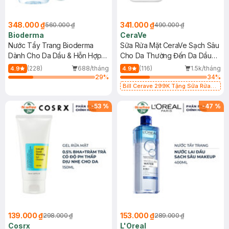
348.000 ₫
341.000 ₫
560.000 ₫
490.000 ₫
Bioderma
CeraVe
Nước Tẩy Trang Bioderma
Sữa Rửa Mặt CeraVe Sạch Sâu
Dành Cho Da Dầu & Hỗn Hợp
Cho Da Thường Đến Da Dầu
500ml
473ml
(228)
688/tháng
(116)
1.5k/tháng
4.9
4.9
29
%
34
%
Bill Cerave 299K Tặng Sữa Rửa
Mặt Cerave 30ml (SL có hạn)
-
53
%
-
47
%
139.000 ₫
153.000 ₫
298.000 ₫
289.000 ₫
Cosrx
L'Oreal