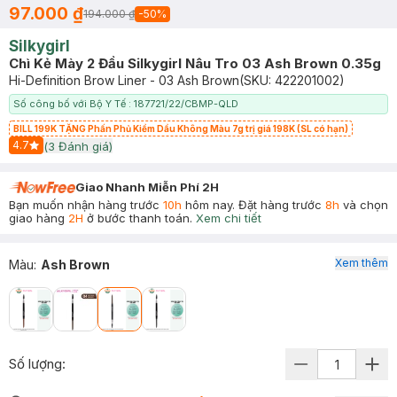
97.000 ₫
194.000 ₫
-
50
%
Silkygirl
Chì Kẻ Mày 2 Đầu Silkygirl Nâu Tro 03 Ash Brown 0.35g
Hi-Definition Brow Liner - 03 Ash Brown
(SKU:
422201002
)
Số công bố với Bộ Y Tế : 187721/22/CBMP-QLD
BILL 199K TẶNG Phấn Phủ Kiềm Dầu Không Màu 7g trị giá 198K (SL có hạn)
4.7
(
3
Đánh giá)
Start Icon
Giao Nhanh Miễn Phí 2H
Bạn muốn nhận hàng trước
10h
hôm nay. Đặt hàng trước
8h
và chọn
giao hàng
2H
ở bước thanh toán.
Xem chi tiết
Xem thêm
Màu
:
Ash Brown
Số lượng: