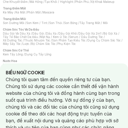
Che Khuyết Điểm
/
Má Hồng
/
Tạo Khối / Highlight
/
Phấn Phủ
/
Xịt Khoá Makeup
Trang Điểm Mắt
Kẻ Mày
/
Kẻ Mắt
/
Phấn Mắt
/
Mascara
Trang Điểm Môi
Son Dưỡng Môi
/
Son Kem / Tint
/
Son Thỏi
/
Son Bóng
/
Tẩy Trang Mắt / Môi
Chăm Sóc Tóc Và Da Đầu
Dầu Gội Và Dầu Xả
/
Dầu Gội
/
Dầu Xả
/
Dầu Gội Khô
/
Dầu Gội Xả 2in1
/
Bộ Gội Xả
/
Tẩy Tế Bào Chết Da Đầu
/
Mặt Nạ / Kem Ủ Tóc
/
Serum / Dầu Dưỡng Tóc
/
Xịt Dưỡng Tóc
/
Thuốc Nhuộm Tóc
/
Sản Phẩm Tạo Kiểu Tóc
/
Dụng Cụ Chăm Sóc Tóc
/
Máy Sấy Tóc
/
Lược
/
Bộ Chăm Sóc Tóc
/
Phụ Kiện Tóc
Chăm Sóc Cơ Thể
Kem Tẩy Lông
/
Dụng Cụ Tẩy Lông
Nước Hoa
Nước Hoa Nữ
/
Nước Hoa Nam
/
Nước Hoa Cao Cấp
/
Xịt Thơm Toàn Thân
/
Nước Hoa Vùng Kín
Notice about cookies usage
BIỂU NGỮ COOKIE
Chăm Sóc Cá Nhân
Chúng tôi quan tâm đến quyền riêng tư của bạn.
Chống Muỗi
/
Khẩu Trang
/
Máy Massage
/
Mặt Nạ Xông Hơi
/
Nước Rửa Tay
/
Sản Phẩm Chăm Sóc Khác
/
Bàn Chải Đánh Răng
/
Bàn Chải Điện
/
Chúng tôi sử dụng các cookie cần thiết để vận hành
Hỗ Trợ Trắng Răng
/
Kem Đánh Răng
/
Máy Tăm Nước
/
Nước Súc Miệng
/
Tăm / Chỉ Nha Khoa
/
Xịt Thơm Miệng
/
Dung Dịch Vệ Sinh
/
Dưỡng Vùng Kín
/
website của chúng tôi và đồng hành cùng bạn trong
Khăn Ướt Vệ Sinh Vùng Kín
/
Băng Vệ Sinh
/
Tampon
/
Bọt Cạo Râu
/
Dao Cạo Râu
/
Máy Cạo Râu
suốt quá trình điều hướng. Với sự đồng ý của bạn,
Vấn Đề Về Da
chúng tôi và các đối tác của chúng tôi cũng sử dụng
Da Dầu / Lỗ Chân Lông To
/
Da Khô / Mất Nước
/
Da Lão Hóa
/
Da Mụn
/
Da Nhạy Cảm / Kích Ứng
/
Da Xỉn Màu
/
Thâm / Nám / Tàn Nhang
/
cookie để theo dõi các hoạt động trực tuyến của
Quầng Thâm & Bọng Mắt
/
Sẹo
/
Viêm Da Cơ Địa
bạn, đề xuất nội dung và quảng cáo phù hợp với sở
Dụng Cụ / Phụ Kiện Chăm Sóc Da
Chat i
Bông Tẩy Trang
/
Khăn Lau Mặt Khô
/
Dụng Cụ / Máy Rửa Mặt
/
Máy Chăm Sóc Da
/
thích và ưu tiên của bạn cũng như các chức năng
Dụng Cụ Chăm Sóc Khác