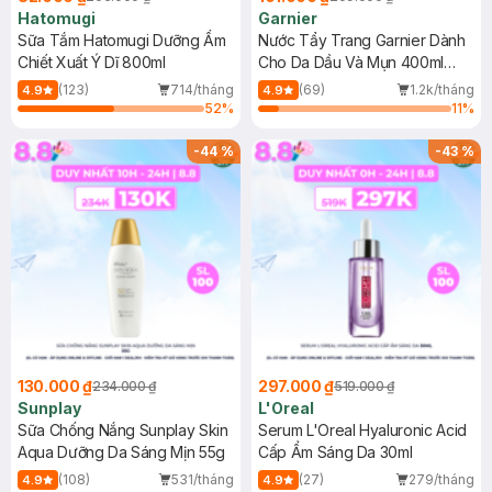
Hatomugi
Garnier
Sữa Tắm Hatomugi Dưỡng Ẩm
Nước Tẩy Trang Garnier Dành
Chiết Xuất Ý Dĩ 800ml
Cho Da Dầu Và Mụn 400ml
(Mới)
(123)
714/tháng
(69)
1.2k/tháng
4.9
4.9
52
%
11
%
-
44
%
-
43
%
130.000 ₫
297.000 ₫
234.000 ₫
519.000 ₫
Sunplay
L'Oreal
Sữa Chống Nắng Sunplay Skin
Serum L'Oreal Hyaluronic Acid
Aqua Dưỡng Da Sáng Mịn 55g
Cấp Ẩm Sáng Da 30ml
(108)
531/tháng
(27)
279/tháng
4.9
4.9