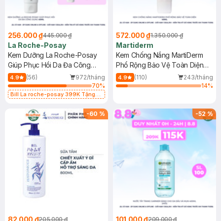
256.000 ₫
572.000 ₫
445.000 ₫
1.350.000 ₫
La Roche-Posay
Martiderm
Kem Dưỡng La Roche-Posay
Kem Chống Nắng MartiDerm
Giúp Phục Hồi Da Đa Công
Phổ Rộng Bảo Vệ Toàn Diện
Dụng 40ml
40ml
(56)
972/tháng
(110)
243/tháng
4.9
4.9
70
%
14
%
Bill La roche-posay 399K Tặng
Gel rửa mặt da dầu nhạy cảm 50ml
(SL có hạn)
-
60
%
-
52
%
82.000 ₫
101.000 ₫
205.000 ₫
209.000 ₫