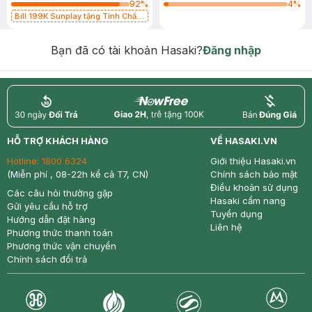
92
%
4
%
Bill 199K Sunplay tặng Tinh Chất
Chống Nắng 7g trị giá 30K (SL có
hạn)
Bạn đã có tài khoản Hasaki?
Đăng nhập
return
nowfree
price
HỖ TRỢ KHÁCH HÀNG
VỀ HASAKI.VN
Hotline:
1800 6324
Giới thiệu Hasaki.vn
(Miễn phí , 08-22h kể cả T7, CN)
Chính sách bảo mật
Điều khoản sử dụng
Các câu hỏi thường gặp
Hasaki cẩm nang
Gửi yêu cầu hỗ trợ
Tuyển dụng
Hướng dẫn đặt hàng
Liên hệ
Phương thức thanh toán
Phương thức vận chuyển
Chính sách đổi trả