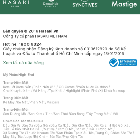
Synctives
Clinic
Dermahair
Mastige
Bản quyền © 2016 Hasaki.vn
Công Ty cổ phần HASAKI VIETNAM
Hotline:
1800 6324
Giấy chứng nhận Đăng ký Kinh doanh số 0313612829 do Sở Kế
hoạch và Đầu tư Thành phố Hồ Chí Minh cấp ngày 13/01/2016
Xem tất cả cửa hàng
Mỹ Phẩm High-End
Trang Điểm Mặt
Kem Lót
/
Kem Nền
/
Phấn Nền
/
BB / CC Cream
/
Phấn Nước Cushion
/
Che Khuyết Điểm
/
Má Hồng
/
Tạo Khối / Highlight
/
Phấn Phủ
/
Xịt Khoá Makeup
Trang Điểm Mắt
Kẻ Mày
/
Kẻ Mắt
/
Phấn Mắt
/
Mascara
Trang Điểm Môi
Son Dưỡng Môi
/
Son Kem / Tint
/
Son Thỏi
/
Son Bóng
/
Tẩy Trang Mắt / Môi
Chăm Sóc Tóc Và Da Đầu
Dầu Gội Và Dầu Xả
/
Dầu Gội
/
Dầu Xả
/
Dầu Gội Khô
/
Dầu Gội Xả 2in1
/
Bộ Gội Xả
/
Tẩy Tế Bào Chết Da Đầu
/
Mặt Nạ / Kem Ủ Tóc
/
Serum / Dầu Dưỡng Tóc
/
Xịt Dưỡng Tóc
/
Thuốc Nhuộm Tóc
/
Sản Phẩm Tạo Kiểu Tóc
/
Dụng Cụ Chăm Sóc Tóc
/
Máy Sấy Tóc
/
Lược
/
Bộ Chăm Sóc Tóc
/
Phụ Kiện Tóc