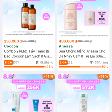
236.000 ₫
406.000 ₫
590.000 ₫
702.000 ₫
Cocoon
Anessa
Combo 2 Nước Tẩy Trang Bí
Sữa Chống Nắng Anessa Cho
Đao Cocoon Làm Sạch & Giảm
Da Nhạy Cảm & Trẻ Em 60ml
Dầu 500ml
(Mới)
(57)
1.6k/tháng
(23)
436/tháng
5.0
5.0
95
%
50
%
-
42
%
-
58
%