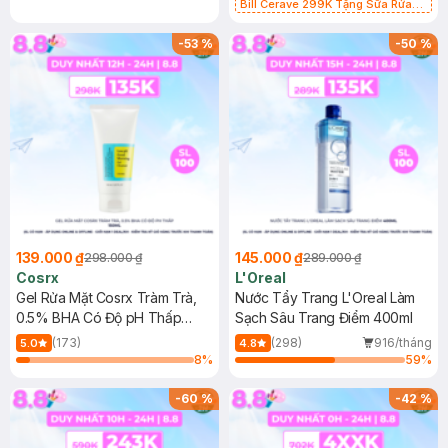
Bill Cerave 299K Tặng Sữa Rửa
Mặt Cerave 30ml (SL có hạn)
-
53
%
-
50
%
139.000 ₫
145.000 ₫
298.000 ₫
289.000 ₫
Cosrx
L'Oreal
Gel Rửa Mặt Cosrx Tràm Trà,
Nước Tẩy Trang L'Oreal Làm
0.5% BHA Có Độ pH Thấp
Sạch Sâu Trang Điểm 400ml
150ml
(173)
(298)
916/tháng
5.0
4.8
8
%
59
%
-
60
%
-
42
%