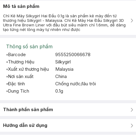
Mô tả sản phẩm
Chì Kẻ Mày Silkygirl Hai Đầu 0.1g là sản phẩm kẻ mày đến từ
thương hiệu Silkygirl - Malaysia. Chì Kẻ Mày Hai Đầu Silkygirl 3D
Ultra Fine Brown Liner với đầu bút siêu mảnh chỉ 1.6mm, dễ dàng
tạo từng nét lông mày tự nhiên như được
Thông số sản phẩm
Barcode
9555250066678
Thương Hiệu
Silkygirl
Xuất xứ thương hiệu
Malaysia
Nơi sản xuất
China
Đặc tính
Chống nước/lâu trôi
Dung Tích
0.1g
Thành phần sản phẩm
Hướng dẫn sử dụng