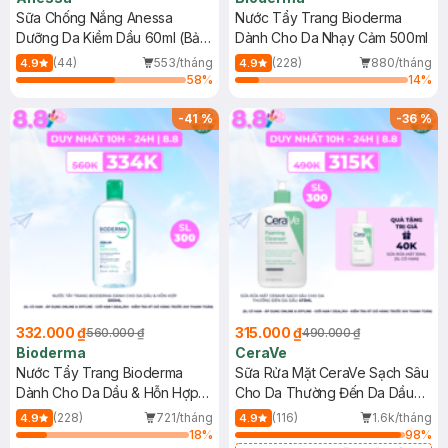
Sữa Chống Nắng Anessa
Nước Tẩy Trang Bioderma
Dưỡng Da Kiềm Dầu 60ml (Bản
Dành Cho Da Nhạy Cảm 500ml
Mới)
(44)
553/tháng
(228)
880/tháng
4.9
4.9
58
%
14
%
-
41
%
-
36
%
332.000 ₫
315.000 ₫
560.000 ₫
490.000 ₫
Bioderma
CeraVe
Nước Tẩy Trang Bioderma
Sữa Rửa Mặt CeraVe Sạch Sâu
Dành Cho Da Dầu & Hỗn Hợp
Cho Da Thường Đến Da Dầu
500ml
473ml
(228)
721/tháng
(116)
1.6k/tháng
4.9
4.9
18
%
98
%