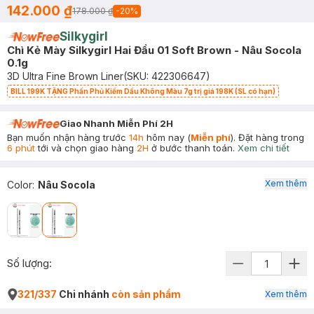
142.000 ₫
178.000 ₫
-
20
%
Silkygirl
Chì Kẻ Mày Silkygirl Hai Đầu 01 Soft Brown - Nâu Socola
0.1g
3D Ultra Fine Brown Liner
(SKU:
422306647
)
BILL 199K TẶNG Phấn Phủ Kiềm Dầu Không Màu 7g trị giá 198K (SL có hạn)
Giao Nhanh Miễn Phí 2H
Bạn muốn nhận hàng trước
14h
hôm nay (
Miễn phí
). Đặt hàng trong
6 phút
tới và chọn giao hàng
2H
ở bước thanh toán.
Xem chi tiết
Xem thêm
Color
:
Nâu Socola
Số lượng:
321/337
Chi nhánh
còn sản phẩm
Xem thêm