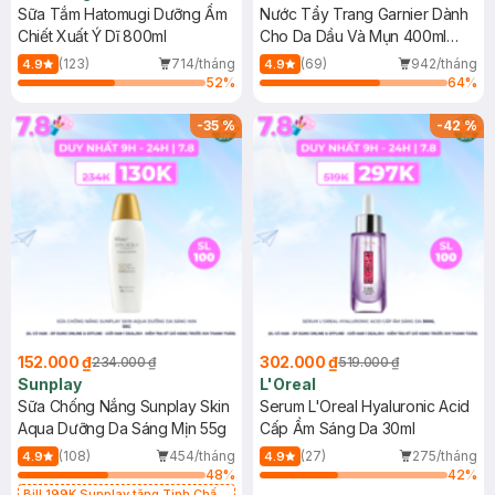
Sữa Tắm Hatomugi Dưỡng Ẩm
Nước Tẩy Trang Garnier Dành
Chiết Xuất Ý Dĩ 800ml
Cho Da Dầu Và Mụn 400ml
(Mới)
(123)
714/tháng
(69)
942/tháng
4.9
4.9
52
%
64
%
-
35
%
-
42
%
152.000 ₫
302.000 ₫
234.000 ₫
519.000 ₫
Sunplay
L'Oreal
Sữa Chống Nắng Sunplay Skin
Serum L'Oreal Hyaluronic Acid
Aqua Dưỡng Da Sáng Mịn 55g
Cấp Ẩm Sáng Da 30ml
(108)
454/tháng
(27)
275/tháng
4.9
4.9
48
%
42
%
Bill 199K Sunplay tặng Tinh Chất