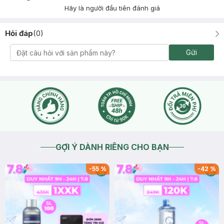
Hãy là người đầu tiên đánh giá
Hỏi đáp
(
0
)
Gửi
GỢI Ý DÀNH RIÊNG CHO BẠN
-
55
%
-
42
%