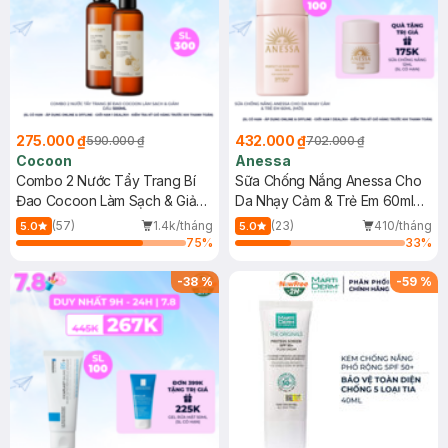
275.000 ₫
432.000 ₫
590.000 ₫
702.000 ₫
Cocoon
Anessa
Combo 2 Nước Tẩy Trang Bí
Sữa Chống Nắng Anessa Cho
Đao Cocoon Làm Sạch & Giảm
Da Nhạy Cảm & Trẻ Em 60ml
Dầu 500ml
(Mới)
(57)
1.4k/tháng
(23)
410/tháng
5.0
5.0
75
%
33
%
-
38
%
-
59
%