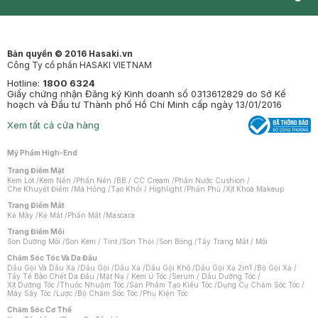
Synctives
Clinic
Dermahair
Mastige
Bản quyền © 2016 Hasaki.vn
Công Ty cổ phần HASAKI VIETNAM
Hotline:
1800 6324
Giấy chứng nhận Đăng ký Kinh doanh số 0313612829 do Sở Kế
hoạch và Đầu tư Thành phố Hồ Chí Minh cấp ngày 13/01/2016
Xem tất cả cửa hàng
Mỹ Phẩm High-End
Trang Điểm Mặt
Kem Lót
/
Kem Nền
/
Phấn Nền
/
BB / CC Cream
/
Phấn Nước Cushion
/
Che Khuyết Điểm
/
Má Hồng
/
Tạo Khối / Highlight
/
Phấn Phủ
/
Xịt Khoá Makeup
Trang Điểm Mắt
Kẻ Mày
/
Kẻ Mắt
/
Phấn Mắt
/
Mascara
Trang Điểm Môi
Son Dưỡng Môi
/
Son Kem / Tint
/
Son Thỏi
/
Son Bóng
/
Tẩy Trang Mắt / Môi
Chăm Sóc Tóc Và Da Đầu
Dầu Gội Và Dầu Xả
/
Dầu Gội
/
Dầu Xả
/
Dầu Gội Khô
/
Dầu Gội Xả 2in1
/
Bộ Gội Xả
/
Tẩy Tế Bào Chết Da Đầu
/
Mặt Nạ / Kem Ủ Tóc
/
Serum / Dầu Dưỡng Tóc
/
Xịt Dưỡng Tóc
/
Thuốc Nhuộm Tóc
/
Sản Phẩm Tạo Kiểu Tóc
/
Dụng Cụ Chăm Sóc Tóc
/
Máy Sấy Tóc
/
Lược
/
Bộ Chăm Sóc Tóc
/
Phụ Kiện Tóc
Chăm Sóc Cơ Thể