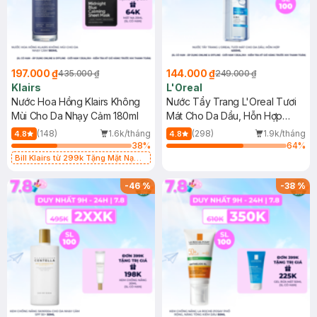
197.000 ₫
144.000 ₫
435.000 ₫
249.000 ₫
Klairs
L'Oreal
Nước Hoa Hồng Klairs Không
Nước Tẩy Trang L'Oreal Tươi
Mùi Cho Da Nhạy Cảm 180ml
Mát Cho Da Dầu, Hỗn Hợp
400ml
(148)
1.6k/tháng
(298)
1.9k/tháng
4.8
4.8
38
%
64
%
Bill Klairs từ 299k Tặng Mặt Nạ
Làm Dịu Da & Kiểm Soát Dầu Nhờn
25ml (SL Có Hạn)
-
46
%
-
38
%