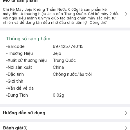
Mô tả sản phẩm
Chì Kẻ Mày Jejo Không Thấm Nước 0.02g là sản phẩm kẻ
mày đến từ thương hiệu Jejo của Trung Quốc. Chì kẻ mày 2 đầu
với ngòi siêu mảnh 0.9mm giúp tạo dáng chân mày sắc nét, tự
nhiên và dễ dàng tán đều nhờ đầu chải tiện lợi. Công thứ
Thông số sản phẩm
Barcode
6974257740115
Thương Hiệu
Jejo
Xuất xứ thương hiệu
Trung Quốc
Nơi sản xuất
China
Đặc tính
Chống nước/lâu trôi
Giới tính
Vấn đề về da
Dung Tích
0.02g
Hướng dẫn sử dụng
Đánh giá
(
0
)