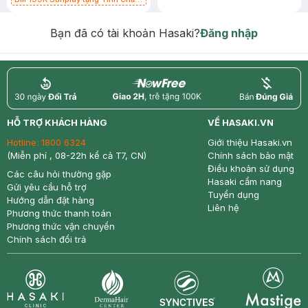
Chống Nắng 7g trị giá 30K (SL có
hạn)
Bạn đã có tài khoản Hasaki?
Đăng nhập
return
nowfree
price
HỖ TRỢ KHÁCH HÀNG
VỀ HASAKI.VN
Hotline:
1800 6324
Giới thiệu Hasaki.vn
(Miễn phí , 08-22h kể cả T7, CN)
Chính sách bảo mật
Điều khoản sử dụng
Các câu hỏi thường gặp
Hasaki cẩm nang
Gửi yêu cầu hỗ trợ
Tuyển dụng
Hướng dẫn đặt hàng
Liên hệ
Phương thức thanh toán
Phương thức vận chuyển
Chính sách đổi trả