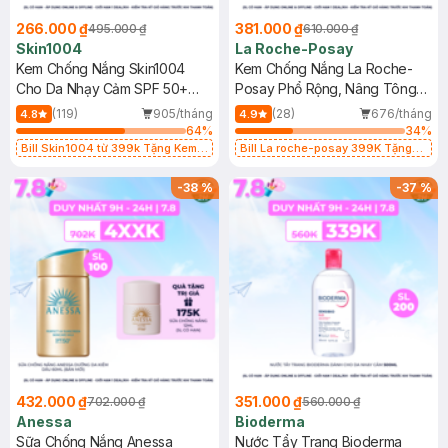
266.000 ₫
381.000 ₫
495.000 ₫
610.000 ₫
Skin1004
La Roche-Posay
Kem Chống Nắng Skin1004
Kem Chống Nắng La Roche-
Cho Da Nhạy Cảm SPF 50+
Posay Phổ Rộng, Nâng Tông
50ml
Kiềm Dầu 50ml
(119)
905/tháng
(28)
676/tháng
4.8
4.9
64
%
34
%
Bill Skin1004 từ 399k Tặng Kem
Bill La roche-posay 399K Tặng
Chống Nắng Cho Da Nhạy Cảm
Gel rửa mặt da dầu nhạy cảm 50ml
SPF 50+ 20ml (SL Có Hạn)
(SL có hạn)
-
38
%
-
37
%
432.000 ₫
351.000 ₫
702.000 ₫
560.000 ₫
Anessa
Bioderma
Sữa Chống Nắng Anessa
Nước Tẩy Trang Bioderma