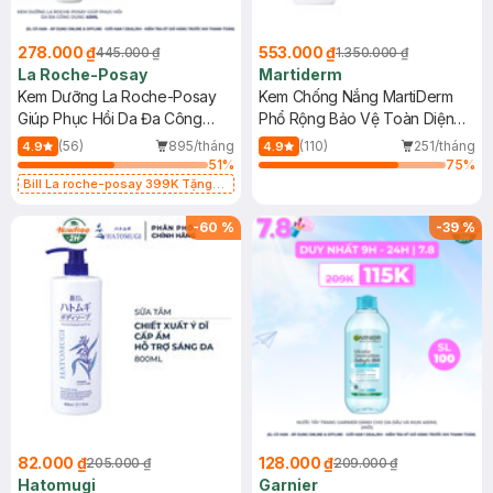
278.000 ₫
553.000 ₫
445.000 ₫
1.350.000 ₫
La Roche-Posay
Martiderm
Kem Dưỡng La Roche-Posay
Kem Chống Nắng MartiDerm
Giúp Phục Hồi Da Đa Công
Phổ Rộng Bảo Vệ Toàn Diện
Dụng 40ml
40ml
(56)
895/tháng
(110)
251/tháng
4.9
4.9
51
%
75
%
Bill La roche-posay 399K Tặng
Gel rửa mặt da dầu nhạy cảm 50ml
(SL có hạn)
-
60
%
-
39
%
82.000 ₫
128.000 ₫
205.000 ₫
209.000 ₫
Hatomugi
Garnier