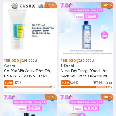
-
53
%
-
42
%
139.000 ₫
169.000 ₫
298.000 ₫
289.000 ₫
Cosrx
L'Oreal
Gel Rửa Mặt Cosrx Tràm Trà,
Nước Tẩy Trang L'Oreal Làm
0.5% BHA Có Độ pH Thấp
Sạch Sâu Trang Điểm 400ml
150ml
(173)
(298)
786/tháng
5.0
4.8
6
%
80
%
-
53
%
-
38
%