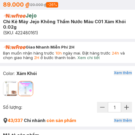
89.000 ₫
120.000 ₫
-
26
%
Jejo
Chì Kẻ Mày Jejo Không Thấm Nước Màu C01 Xám Khói
0.02g
(SKU:
422480161
)
Giao Nhanh Miễn Phí 2H
Bạn muốn nhận hàng trước
10h
ngày mai. Đặt hàng trước
24h
và
chọn giao hàng
2H
ở bước thanh toán.
Xem chi tiết
Xem thêm
Color
:
Xám Khói
Số lượng:
43/337
Chi nhánh
còn sản phẩm
Xem thêm