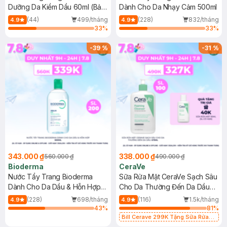
Dưỡng Da Kiềm Dầu 60ml (Bản
Dành Cho Da Nhạy Cảm 500ml
Mới)
(44)
499/tháng
(228)
832/tháng
4.9
4.9
33
%
33
%
-
39
%
-
31
%
343.000 ₫
338.000 ₫
560.000 ₫
490.000 ₫
Bioderma
CeraVe
Nước Tẩy Trang Bioderma
Sữa Rửa Mặt CeraVe Sạch Sâu
Dành Cho Da Dầu & Hỗn Hợp
Cho Da Thường Đến Da Dầu
500ml
473ml
(228)
698/tháng
(116)
1.5k/tháng
4.9
4.9
43
%
81
%
Bill Cerave 299K Tặng Sữa Rửa
Mặt Cerave 30ml (SL có hạn)