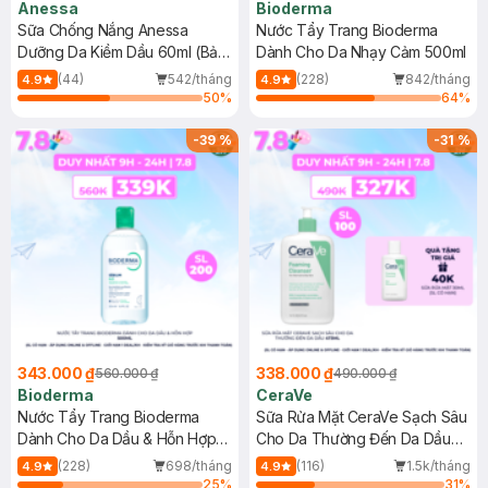
Anessa
Bioderma
Sữa Chống Nắng Anessa
Nước Tẩy Trang Bioderma
Dưỡng Da Kiềm Dầu 60ml (Bản
Dành Cho Da Nhạy Cảm 500ml
Mới)
(44)
542/tháng
(228)
842/tháng
4.9
4.9
50
%
64
%
-
39
%
-
31
%
343.000 ₫
338.000 ₫
560.000 ₫
490.000 ₫
Bioderma
CeraVe
Nước Tẩy Trang Bioderma
Sữa Rửa Mặt CeraVe Sạch Sâu
Dành Cho Da Dầu & Hỗn Hợp
Cho Da Thường Đến Da Dầu
500ml
473ml
(228)
698/tháng
(116)
1.5k/tháng
4.9
4.9
25
%
31
%