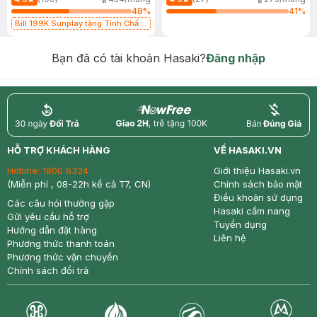
48
%
41
%
Bill 199K Sunplay tặng Tinh Chất
Chống Nắng 7g trị giá 30K (SL có
hạn)
Bạn đã có tài khoản Hasaki?
Đăng nhập
return
nowfree
price
HỖ TRỢ KHÁCH HÀNG
VỀ HASAKI.VN
Hotline:
1800 6324
Giới thiệu Hasaki.vn
(Miễn phí , 08-22h kể cả T7, CN)
Chính sách bảo mật
Điều khoản sử dụng
Các câu hỏi thường gặp
Hasaki cẩm nang
Gửi yêu cầu hỗ trợ
Tuyển dụng
Hướng dẫn đặt hàng
Liên hệ
Phương thức thanh toán
Phương thức vận chuyển
Chính sách đổi trả