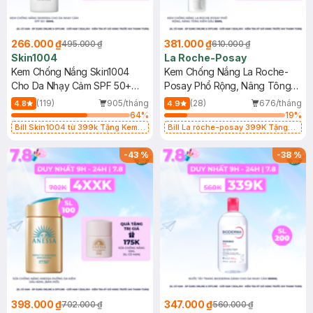
266.000 ₫
381.000 ₫
495.000 ₫
610.000 ₫
Skin1004
La Roche-Posay
Kem Chống Nắng Skin1004
Kem Chống Nắng La Roche-
Cho Da Nhạy Cảm SPF 50+
Posay Phổ Rộng, Nâng Tông
50ml
Kiềm Dầu 50ml
(119)
905/tháng
(28)
676/tháng
4.8
4.9
64
%
19
%
Bill Skin1004 từ 399k Tặng Kem
Bill La roche-posay 399K Tặng
Chống Nắng Cho Da Nhạy Cảm
Gel rửa mặt da dầu nhạy cảm 50ml
SPF 50+ 20ml (SL Có Hạn)
(SL có hạn)
-
43
%
-
38
%
398.000 ₫
347.000 ₫
702.000 ₫
560.000 ₫