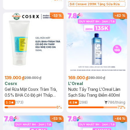
Bill Cerave 299K Tặng Sữa Rửa
Mặt Cerave 30ml (SL có hạn)
-
53
%
-
42
%
139.000 ₫
169.000 ₫
298.000 ₫
289.000 ₫
Cosrx
L'Oreal
Gel Rửa Mặt Cosrx Tràm Trà,
Nước Tẩy Trang L'Oreal Làm
0.5% BHA Có Độ pH Thấp
Sạch Sâu Trang Điểm 400ml
150ml
(173)
(298)
786/tháng
5.0
4.8
6
%
72
%
-
53
%
-
44
%