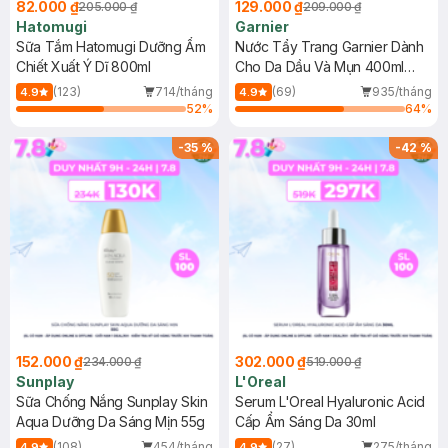
82.000 ₫
129.000 ₫
205.000 ₫
209.000 ₫
Hatomugi
Garnier
Sữa Tắm Hatomugi Dưỡng Ẩm
Nước Tẩy Trang Garnier Dành
Chiết Xuất Ý Dĩ 800ml
Cho Da Dầu Và Mụn 400ml
(Mới)
(123)
714/tháng
(69)
935/tháng
4.9
4.9
52
%
64
%
-
35
%
-
42
%
152.000 ₫
302.000 ₫
234.000 ₫
519.000 ₫
Sunplay
L'Oreal
Sữa Chống Nắng Sunplay Skin
Serum L'Oreal Hyaluronic Acid
Aqua Dưỡng Da Sáng Mịn 55g
Cấp Ẩm Sáng Da 30ml
(108)
454/tháng
(27)
275/tháng
4.9
4.9