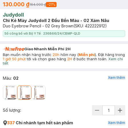
130.000 ₫
164.000 ₫
-
21
%
Judydoll
Chì Kẻ Mày Judydoll 2 Đầu Bền Màu - 02 Xám Nâu
Duo Eyebrow Pencil - 02 Grey Brown
(SKU:
422222912
)
Số công bố với Bộ Y Tế : 236866/24/CBMP-QLD
Giao Nhanh Miễn Phí 2H
Bạn muốn nhận hàng trước
20h
hôm nay (
Miễn phí
). Đặt hàng trong
1 giờ 50 phút
tới và chọn giao hàng
2H
ở bước thanh toán.
Xem chi
tiết
Xem thêm
Màu
:
02
Số lượng:
337
Chi nhánh tạm hết sản phẩm
Xem thêm