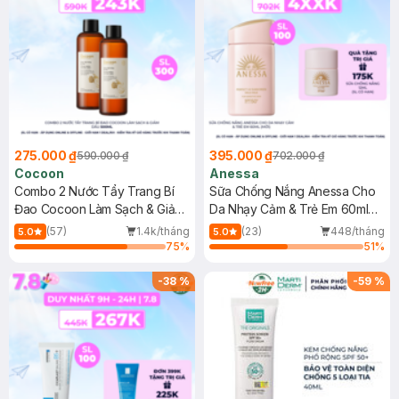
275.000 ₫
395.000 ₫
590.000 ₫
702.000 ₫
Cocoon
Anessa
Combo 2 Nước Tẩy Trang Bí
Sữa Chống Nắng Anessa Cho
Đao Cocoon Làm Sạch & Giảm
Da Nhạy Cảm & Trẻ Em 60ml
Dầu 500ml
(Mới)
(57)
1.4k/tháng
(23)
448/tháng
5.0
5.0
75
%
51
%
-
38
%
-
59
%