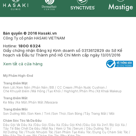
Synctives
Clinic
Dermahair
Mastige
Bản quyền © 2016 Hasaki.vn
Công Ty cổ phần HASAKI VIETNAM
Hotline:
1800 6324
Giấy chứng nhận Đăng ký Kinh doanh số 0313612829 do Sở Kế
hoạch và Đầu tư Thành phố Hồ Chí Minh cấp ngày 13/01/2016
Xem tất cả cửa hàng
Mỹ Phẩm High-End
Trang Điểm Mặt
Kem Lót
/
Kem Nền
/
Phấn Nền
/
BB / CC Cream
/
Phấn Nước Cushion
/
Che Khuyết Điểm
/
Má Hồng
/
Tạo Khối / Highlight
/
Phấn Phủ
/
Xịt Khoá Makeup
Trang Điểm Mắt
Kẻ Mày
/
Kẻ Mắt
/
Phấn Mắt
/
Mascara
Trang Điểm Môi
Son Dưỡng Môi
/
Son Kem / Tint
/
Son Thỏi
/
Son Bóng
/
Tẩy Trang Mắt / Môi
Chăm Sóc Tóc Và Da Đầu
Dầu Gội Và Dầu Xả
/
Dầu Gội
/
Dầu Xả
/
Dầu Gội Khô
/
Dầu Gội Xả 2in1
/
Bộ Gội Xả
/
Tẩy Tế Bào Chết Da Đầu
/
Mặt Nạ / Kem Ủ Tóc
/
Serum / Dầu Dưỡng Tóc
/
Xịt Dưỡng Tóc
/
Thuốc Nhuộm Tóc
/
Sản Phẩm Tạo Kiểu Tóc
/
Dụng Cụ Chăm Sóc Tóc
/
Máy Sấy Tóc
/
Lược
/
Bộ Chăm Sóc Tóc
/
Phụ Kiện Tóc