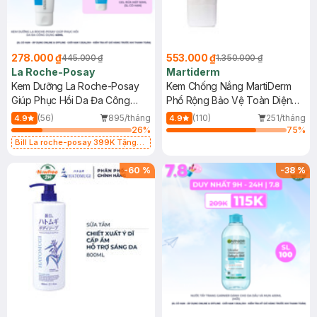
278.000 ₫
553.000 ₫
445.000 ₫
1.350.000 ₫
La Roche-Posay
Martiderm
Kem Dưỡng La Roche-Posay
Kem Chống Nắng MartiDerm
Giúp Phục Hồi Da Đa Công
Phổ Rộng Bảo Vệ Toàn Diện
Dụng 40ml
40ml
(56)
895/tháng
(110)
251/tháng
4.9
4.9
26
%
75
%
Bill La roche-posay 399K Tặng
Gel rửa mặt da dầu nhạy cảm 50ml
(SL có hạn)
-
60
%
-
38
%