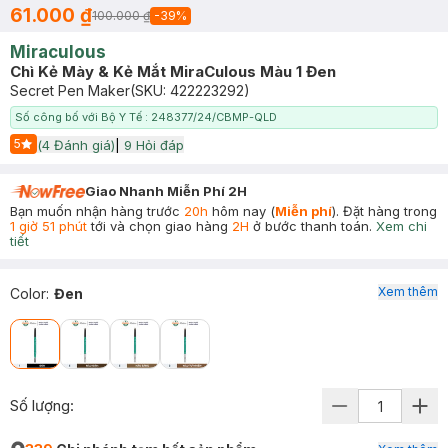
61.000 ₫
100.000 ₫
-
39
%
Miraculous
Chì Kẻ Mày & Kẻ Mắt MiraCulous Màu 1 Đen
Secret Pen Maker
(SKU:
422223292
)
Số công bố với Bộ Y Tế : 248377/24/CBMP-QLD
5
(
4
Đánh giá)
|
9
Hỏi đáp
Start Icon
Giao Nhanh Miễn Phí 2H
Bạn muốn nhận hàng trước
20h
hôm nay (
Miễn phí
). Đặt hàng trong
1 giờ 51 phút
tới và chọn giao hàng
2H
ở bước thanh toán.
Xem chi
tiết
Xem thêm
Color
:
Đen
Số lượng: