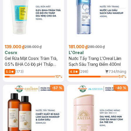
139.000 ₫
181.000 ₫
298.000 ₫
289.000 ₫
Cosrx
L'Oreal
Gel Rửa Mặt Cosrx Tràm Trà,
Nước Tẩy Trang L'Oreal Làm
0.5% BHA Có Độ pH Thấp
Sạch Sâu Trang Điểm 400ml
150ml
(173)
(298)
734/tháng
5.0
4.8
10
%
64
%
-
57
%
-
40
%