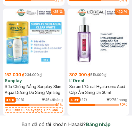
53
%
64
%
-
35
%
-
42
%
152.000 ₫
302.000 ₫
234.000 ₫
519.000 ₫
Sunplay
L'Oreal
Sữa Chống Nắng Sunplay Skin
Serum L'Oreal Hyaluronic Acid
Aqua Dưỡng Da Sáng Mịn 55g
Cấp Ẩm Sáng Da 30ml
(108)
454/tháng
(27)
275/tháng
4.9
4.9
48
%
52
%
Bill 199K Sunplay tặng Tinh Chất
Chống Nắng 7g trị giá 30K (SL có
hạn)
Bạn đã có tài khoản Hasaki?
Đăng nhập