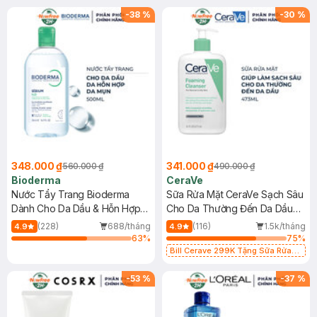
-
38
%
-
30
%
348.000 ₫
341.000 ₫
560.000 ₫
490.000 ₫
Bioderma
CeraVe
Nước Tẩy Trang Bioderma
Sữa Rửa Mặt CeraVe Sạch Sâu
Dành Cho Da Dầu & Hỗn Hợp
Cho Da Thường Đến Da Dầu
500ml
473ml
(228)
688/tháng
(116)
1.5k/tháng
4.9
4.9
63
%
75
%
Bill Cerave 299K Tặng Sữa Rửa
Mặt Cerave 30ml (SL có hạn)
-
53
%
-
37
%