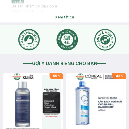
Hasaki
Dạ sản phẩm có đầu cọ ạ
2025-01-03
Thích
0
Xem tất cả
GỢI Ý DÀNH RIÊNG CHO BẠN
-
55
%
-
43
%