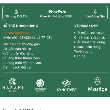
return
nowfree
price
HỖ TRỢ KHÁCH HÀNG
VỀ HASAKI.VN
Hotline:
1800 6324
Giới thiệu Hasaki.vn
(Miễn phí , 08-22h kể cả T7, CN)
Chính sách bảo mật
Điều khoản sử dụng
Các câu hỏi thường gặp
Hasaki cẩm nang
Gửi yêu cầu hỗ trợ
Tuyển dụng
Hướng dẫn đặt hàng
Liên hệ
Phương thức thanh toán
Phương thức vận chuyển
Chính sách đổi trả
Synctives
Clinic
Dermahair
Mastige