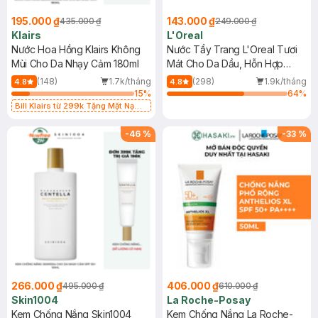
195.000 ₫
143.000 ₫
435.000 ₫
249.000 ₫
Klairs
L'Oreal
Nước Hoa Hồng Klairs Không
Nước Tẩy Trang L'Oreal Tươi
Mùi Cho Da Nhạy Cảm 180ml
Mát Cho Da Dầu, Hỗn Hợp
400ml
(148)
1.7k/tháng
(298)
1.9k/tháng
4.8
4.8
15
%
64
%
Bill Klairs từ 299k Tặng Mặt Nạ
Làm Dịu Da & Kiểm Soát Dầu Nhờn
25ml (SL Có Hạn)
-
46
%
-
33
%
266.000 ₫
406.000 ₫
495.000 ₫
610.000 ₫
Skin1004
La Roche-Posay
Kem Chống Nắng Skin1004
Kem Chống Nắng La Roche-