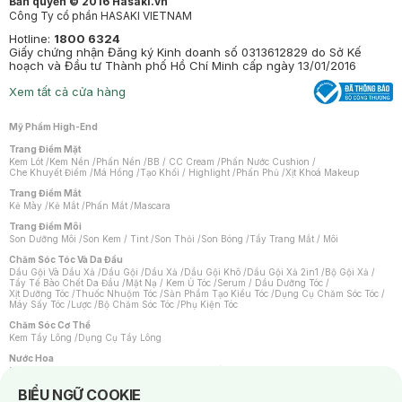
Bản quyền © 2016 Hasaki.vn
Công Ty cổ phần HASAKI VIETNAM
Hotline:
1800 6324
Giấy chứng nhận Đăng ký Kinh doanh số 0313612829 do Sở Kế
hoạch và Đầu tư Thành phố Hồ Chí Minh cấp ngày 13/01/2016
Xem tất cả cửa hàng
Mỹ Phẩm High-End
Trang Điểm Mặt
Kem Lót
/
Kem Nền
/
Phấn Nền
/
BB / CC Cream
/
Phấn Nước Cushion
/
Che Khuyết Điểm
/
Má Hồng
/
Tạo Khối / Highlight
/
Phấn Phủ
/
Xịt Khoá Makeup
Trang Điểm Mắt
Kẻ Mày
/
Kẻ Mắt
/
Phấn Mắt
/
Mascara
Trang Điểm Môi
Son Dưỡng Môi
/
Son Kem / Tint
/
Son Thỏi
/
Son Bóng
/
Tẩy Trang Mắt / Môi
Chăm Sóc Tóc Và Da Đầu
Dầu Gội Và Dầu Xả
/
Dầu Gội
/
Dầu Xả
/
Dầu Gội Khô
/
Dầu Gội Xả 2in1
/
Bộ Gội Xả
/
Tẩy Tế Bào Chết Da Đầu
/
Mặt Nạ / Kem Ủ Tóc
/
Serum / Dầu Dưỡng Tóc
/
Xịt Dưỡng Tóc
/
Thuốc Nhuộm Tóc
/
Sản Phẩm Tạo Kiểu Tóc
/
Dụng Cụ Chăm Sóc Tóc
/
Máy Sấy Tóc
/
Lược
/
Bộ Chăm Sóc Tóc
/
Phụ Kiện Tóc
Chăm Sóc Cơ Thể
Kem Tẩy Lông
/
Dụng Cụ Tẩy Lông
Nước Hoa
Nước Hoa Nữ
/
Nước Hoa Nam
/
Nước Hoa Cao Cấp
/
Xịt Thơm Toàn Thân
/
Nước Hoa Vùng Kín
Notice about cookies usage
BIỂU NGỮ COOKIE