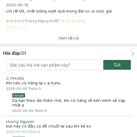
2020-05-16
chì rất tốt, chất lượng vượt quá mong đợi so vs mức giá.
Trang Nguyen
Đã mua hàng
2019-12-21
chì mềm
Xem tất cả
Hỏi đáp
(
9
)
Gửi
C PHUNG
Khi nào có hàng lại v ạ huhu
2025-05-05
Thích
0
Hasaki
Dạ bạn theo dõi thêm nhé, khi có hàng về bên mình sẽ cập
nhật ạ.
2025-05-05
Thích
0
Huong Nguyen
bút này có đầu cọ để chuốt lại sau khi kẽ ko
2025-01-03
Thích
0