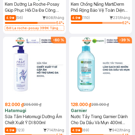
Kem Dưỡng La Roche-Posay
Kem Chống Nắng MartiDerm
Giúp Phục Hồi Da Đa Công
Phổ Rộng Bảo Vệ Toàn Diện
Dụng 40ml
40ml
(56)
808/tháng
(110)
231/tháng
4.9
4.9
64
%
62
%
Bill La roche-posay 399K Tặng
Gel rửa mặt da dầu nhạy cảm 50ml
(SL có hạn)
-
60
%
-
39
%
82.000 ₫
128.000 ₫
205.000 ₫
209.000 ₫
Hatomugi
Garnier
Sữa Tắm Hatomugi Dưỡng Ẩm
Nước Tẩy Trang Garnier Dành
Chiết Xuất Ý Dĩ 800ml
Cho Da Dầu Và Mụn 400ml
(Mới)
(123)
714/tháng
(69)
942/tháng
4.9
4.9