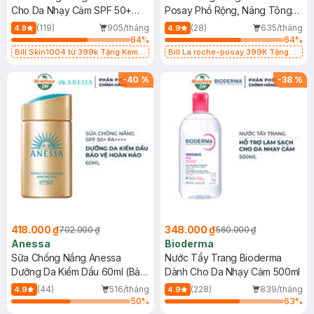
Cho Da Nhạy Cảm SPF 50+
Posay Phổ Rộng, Nâng Tông
50ml
Kiềm Dầu 50ml
(119)
905/tháng
(28)
635/tháng
4.8
4.9
64
%
64
%
Bill Skin1004 từ 399k Tặng Kem
Bill La roche-posay 399K Tặng
Chống Nắng Cho Da Nhạy Cảm
Gel rửa mặt da dầu nhạy cảm 50ml
SPF 50+ 20ml (SL Có Hạn)
(SL có hạn)
-
40
%
-
38
%
418.000 ₫
348.000 ₫
702.000 ₫
560.000 ₫
Anessa
Bioderma
Sữa Chống Nắng Anessa
Nước Tẩy Trang Bioderma
Dưỡng Da Kiềm Dầu 60ml (Bản
Dành Cho Da Nhạy Cảm 500ml
Mới)
(44)
516/tháng
(228)
839/tháng
4.9
4.9
50
%
63
%