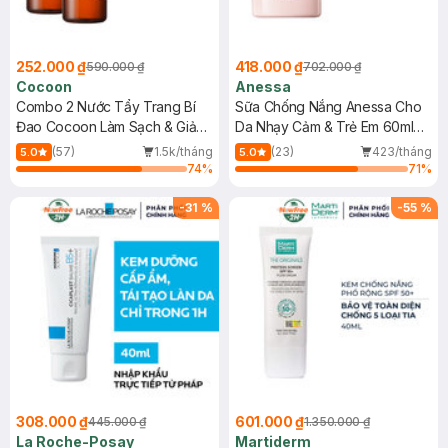
252.000 ₫
418.000 ₫
590.000 ₫
702.000 ₫
Cocoon
Anessa
Combo 2 Nước Tẩy Trang Bí
Sữa Chống Nắng Anessa Cho
Đao Cocoon Làm Sạch & Giảm
Da Nhạy Cảm & Trẻ Em 60ml
Dầu 500ml
(Mới)
(57)
1.5k/tháng
(23)
423/tháng
5.0
5.0
74
%
71
%
-
31
%
-
55
%
308.000 ₫
601.000 ₫
445.000 ₫
1.350.000 ₫
La Roche-Posay
Martiderm