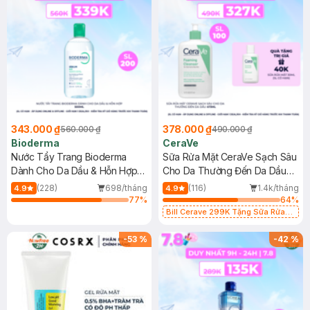
343.000 ₫
378.000 ₫
560.000 ₫
490.000 ₫
Bioderma
CeraVe
Nước Tẩy Trang Bioderma
Sữa Rửa Mặt CeraVe Sạch Sâu
Dành Cho Da Dầu & Hỗn Hợp
Cho Da Thường Đến Da Dầu
500ml
473ml
(228)
698/tháng
(116)
1.4k/tháng
4.9
4.9
77
%
64
%
Bill Cerave 299K Tặng Sữa Rửa
Mặt Cerave 30ml (SL có hạn)
-
53
%
-
42
%