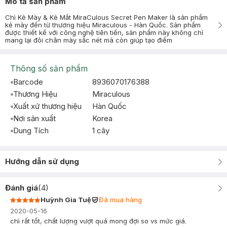
Mô tả sản phẩm
Chì Kẻ Mày & Kẻ Mắt MiraCulous Secret Pen Maker là sản phẩm
kẻ mày đến từ thương hiệu Miraculous - Hàn Quốc. Sản phẩm
được thiết kế với công nghệ tiên tiến, sản phẩm này không chỉ
mang lại đôi chân mày sắc nét mà còn giúp tạo điểm
Thông số sản phẩm
Barcode
8936070176388
Thương Hiệu
Miraculous
Xuất xứ thương hiệu
Hàn Quốc
Nơi sản xuất
Korea
Dung Tích
1 cây
Hướng dẫn sử dụng
Đánh giá
(
4
)
Huỳnh Gia Tuệ
Đã mua hàng
2020-05-16
chì rất tốt, chất lượng vượt quá mong đợi so vs mức giá.