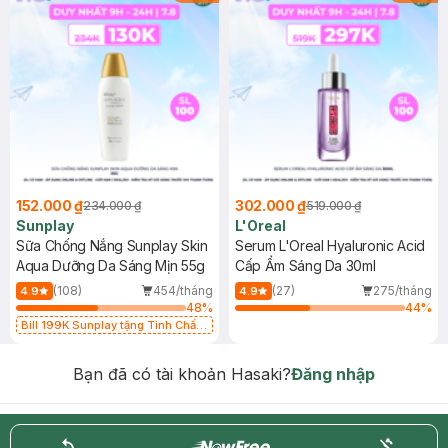
152.000 ₫
302.000 ₫
234.000 ₫
519.000 ₫
Sunplay
L'Oreal
Sữa Chống Nắng Sunplay Skin
Serum L'Oreal Hyaluronic Acid
Aqua Dưỡng Da Sáng Mịn 55g
Cấp Ẩm Sáng Da 30ml
(108)
454/tháng
(27)
275/tháng
4.9
4.9
48
%
44
%
Bill 199K Sunplay tặng Tinh Chất
Chống Nắng 7g trị giá 30K (SL có
hạn)
Bạn đã có tài khoản Hasaki?
Đăng nhập