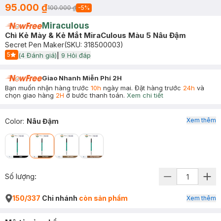
95.000 ₫
100.000 ₫
-
5
%
Miraculous
Chì Kẻ Mày & Kẻ Mắt MiraCulous Màu 5 Nâu Đậm
Secret Pen Maker
(SKU:
318500003
)
5
(
4
Đánh giá)
|
9
Hỏi đáp
Start Icon
Giao Nhanh Miễn Phí 2H
Bạn muốn nhận hàng trước
10h
ngày mai. Đặt hàng trước
24h
và
chọn giao hàng
2H
ở bước thanh toán.
Xem chi tiết
Xem thêm
Color
:
Nâu Đậm
Số lượng:
150/337
Chi nhánh
còn sản phẩm
Xem thêm