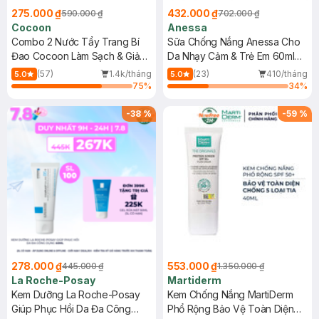
275.000 ₫
432.000 ₫
590.000 ₫
702.000 ₫
Cocoon
Anessa
Combo 2 Nước Tẩy Trang Bí
Sữa Chống Nắng Anessa Cho
Đao Cocoon Làm Sạch & Giảm
Da Nhạy Cảm & Trẻ Em 60ml
Dầu 500ml
(Mới)
(57)
1.4k/tháng
(23)
410/tháng
5.0
5.0
75
%
34
%
-
38
%
-
59
%
278.000 ₫
553.000 ₫
445.000 ₫
1.350.000 ₫
La Roche-Posay
Martiderm
Kem Dưỡng La Roche-Posay
Kem Chống Nắng MartiDerm
Giúp Phục Hồi Da Đa Công
Phổ Rộng Bảo Vệ Toàn Diện