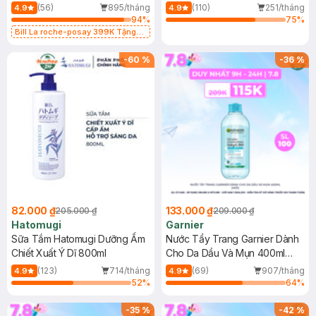
Dụng 40ml
40ml
(56)
895/tháng
(110)
251/tháng
4.9
4.9
94
%
75
%
Bill La roche-posay 399K Tặng
Gel rửa mặt da dầu nhạy cảm 50ml
(SL có hạn)
-
60
%
-
36
%
82.000 ₫
133.000 ₫
205.000 ₫
209.000 ₫
Hatomugi
Garnier
Sữa Tắm Hatomugi Dưỡng Ẩm
Nước Tẩy Trang Garnier Dành
Chiết Xuất Ý Dĩ 800ml
Cho Da Dầu Và Mụn 400ml
(Mới)
(123)
714/tháng
(69)
907/tháng
4.9
4.9
52
%
64
%
-
35
%
-
42
%