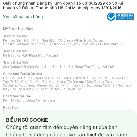
Giấy chứng nhận Đăng ký Kinh doanh số 0313612829 do Sở Kế
hoạch và Đầu tư Thành phố Hồ Chí Minh cấp ngày 13/01/2016
Xem tất cả cửa hàng
Mỹ Phẩm High-End
Trang Điểm Mặt
Kem Lót
/
Kem Nền
/
Phấn Nền
/
BB / CC Cream
/
Phấn Nước Cushion
/
Che Khuyết Điểm
/
Má Hồng
/
Tạo Khối / Highlight
/
Phấn Phủ
/
Xịt Khoá Makeup
Trang Điểm Mắt
Kẻ Mày
/
Kẻ Mắt
/
Phấn Mắt
/
Mascara
Trang Điểm Môi
Son Dưỡng Môi
/
Son Kem / Tint
/
Son Thỏi
/
Son Bóng
/
Tẩy Trang Mắt / Môi
Chăm Sóc Tóc Và Da Đầu
Dầu Gội Và Dầu Xả
/
Dầu Gội
/
Dầu Xả
/
Dầu Gội Khô
/
Dầu Gội Xả 2in1
/
Bộ Gội Xả
/
Tẩy Tế Bào Chết Da Đầu
/
Mặt Nạ / Kem Ủ Tóc
/
Serum / Dầu Dưỡng Tóc
/
Xịt Dưỡng Tóc
/
Thuốc Nhuộm Tóc
/
Sản Phẩm Tạo Kiểu Tóc
/
Dụng Cụ Chăm Sóc Tóc
/
Máy Sấy Tóc
/
Lược
/
Bộ Chăm Sóc Tóc
/
Phụ Kiện Tóc
Chăm Sóc Cơ Thể
Kem Tẩy Lông
/
Dụng Cụ Tẩy Lông
Nước Hoa
Nước Hoa Nữ
/
Nước Hoa Nam
/
Nước Hoa Cao Cấp
/
Xịt Thơm Toàn Thân
/
Nước Hoa Vùng Kín
Notice about cookies usage
BIỂU NGỮ COOKIE
Chăm Sóc Cá Nhân
Chúng tôi quan tâm đến quyền riêng tư của bạn.
Chống Muỗi
/
Khẩu Trang
/
Máy Massage
/
Mặt Nạ Xông Hơi
/
Nước Rửa Tay
/
Sản Phẩm Chăm Sóc Khác
/
Bàn Chải Đánh Răng
/
Bàn Chải Điện
/
Chúng tôi sử dụng các cookie cần thiết để vận hành
Hỗ Trợ Trắng Răng
/
Kem Đánh Răng
/
Máy Tăm Nước
/
Nước Súc Miệng
/