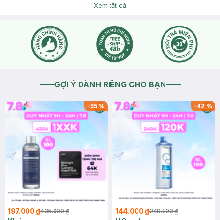
Xem tất cả
GỢI Ý DÀNH RIÊNG CHO BẠN
-
55
%
-
42
%
197.000 ₫
144.000 ₫
435.000 ₫
249.000 ₫