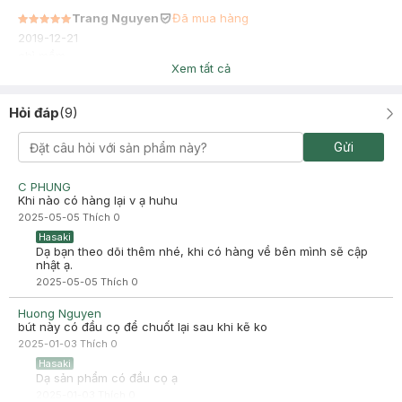
Trang Nguyen
Đã mua hàng
2019-12-21
chì mềm
Xem tất cả
Hỏi đáp
(
9
)
Gửi
C PHUNG
Khi nào có hàng lại v ạ huhu
2025-05-05
Thích
0
Hasaki
Dạ bạn theo dõi thêm nhé, khi có hàng về bên mình sẽ cập
nhật ạ.
2025-05-05
Thích
0
Huong Nguyen
bút này có đầu cọ để chuốt lại sau khi kẽ ko
2025-01-03
Thích
0
Hasaki
Dạ sản phẩm có đầu cọ ạ
2025-01-03
Thích
0