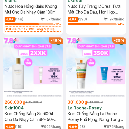
Klairs
L'Oreal
Nước Hoa Hồng Klairs Không
Nước Tẩy Trang L'Oreal Tươi
Mùi Cho Da Nhạy Cảm 180ml
Mát Cho Da Dầu, Hỗn Hợp
400ml
(148)
1.6k/tháng
(298)
1.9k/tháng
4.8
4.8
70
%
64
%
Bill Klairs từ 299k Tặng Mặt Nạ
Làm Dịu Da & Kiểm Soát Dầu Nhờn
25ml (SL Có Hạn)
-
46
%
-
38
%
266.000 ₫
381.000 ₫
495.000 ₫
610.000 ₫
Skin1004
La Roche-Posay
Kem Chống Nắng Skin1004
Kem Chống Nắng La Roche-
Cho Da Nhạy Cảm SPF 50+
Posay Phổ Rộng, Nâng Tông
50ml
Kiềm Dầu 50ml
(119)
905/tháng
(28)
676/tháng
4.8
4.9