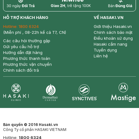
return
nowfree
price
HỖ TRỢ KHÁCH HÀNG
VỀ HASAKI.VN
Hotline:
1800 6324
Giới thiệu Hasaki.vn
(Miễn phí , 08-22h kể cả T7, CN)
Chính sách bảo mật
Điều khoản sử dụng
Các câu hỏi thường gặp
Hasaki cẩm nang
Gửi yêu cầu hỗ trợ
Tuyển dụng
Hướng dẫn đặt hàng
Liên hệ
Phương thức thanh toán
Phương thức vận chuyển
Chính sách đổi trả
Synctives
Clinic
Dermahair
Mastige
Bản quyền © 2016 Hasaki.vn
Công Ty cổ phần HASAKI VIETNAM
Hotline:
1800 6324