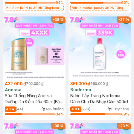
64
%
65
%
Bill Skin1004 từ 399k Tặng Kem
Bill La roche-posay 399K Tặng
Chống Nắng Cho Da Nhạy Cảm
Gel rửa mặt da dầu nhạy cảm 50ml
SPF 50+ 20ml (SL Có Hạn)
(SL có hạn)
-
38
%
-
37
%
432.000 ₫
351.000 ₫
702.000 ₫
560.000 ₫
Anessa
Bioderma
Sữa Chống Nắng Anessa
Nước Tẩy Trang Bioderma
Dưỡng Da Kiềm Dầu 60ml (Bản
Dành Cho Da Nhạy Cảm 500ml
Mới)
(44)
499/tháng
(228)
832/tháng
4.9
4.9
34
%
69
%
-
39
%
-
23
%