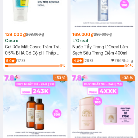
139.000 ₫
169.000 ₫
298.000 ₫
289.000 ₫
Cosrx
L'Oreal
Gel Rửa Mặt Cosrx Tràm Trà,
Nước Tẩy Trang L'Oreal Làm
0.5% BHA Có Độ pH Thấp
Sạch Sâu Trang Điểm 400ml
150ml
(173)
(298)
786/tháng
5.0
4.8
6
%
99
%
-
53
%
-
38
%