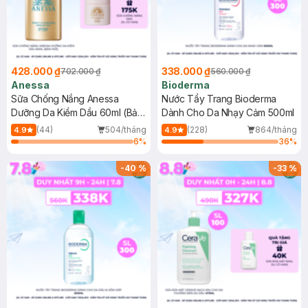
428.000 ₫
338.000 ₫
702.000 ₫
560.000 ₫
Anessa
Bioderma
Sữa Chống Nắng Anessa
Nước Tẩy Trang Bioderma
Dưỡng Da Kiềm Dầu 60ml (Bản
Dành Cho Da Nhạy Cảm 500ml
Mới)
(44)
504/tháng
(228)
864/tháng
4.9
4.9
6
%
36
%
-
40
%
-
33
%