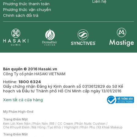
Liên hệ
Phương thức thanh toán
Phương thức vận chuyển
Chính sách đổi trả
Synctives
Clinic
Dermahair
Mastige
Bản quyền © 2016 Hasaki.vn
Công Ty cổ phần HASAKI VIETNAM
Hotline:
1800 6324
Giấy chứng nhận Đăng ký Kinh doanh số 0313612829 do Sở Kế
hoạch và Đầu tư Thành phố Hồ Chí Minh cấp ngày 13/01/2016
Xem tất cả cửa hàng
Mỹ Phẩm High-End
Trang Điểm Mặt
Kem Lót
/
Kem Nền
/
Phấn Nền
/
BB / CC Cream
/
Phấn Nước Cushion
/
Che Khuyết Điểm
/
Má Hồng
/
Tạo Khối / Highlight
/
Phấn Phủ
/
Xịt Khoá Makeup
Trang Điểm Mắt