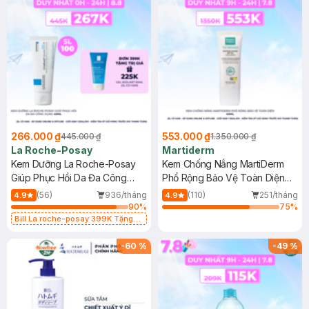
266.000 ₫
553.000 ₫
445.000 ₫
1.350.000 ₫
La Roche-Posay
Martiderm
Kem Dưỡng La Roche-Posay
Kem Chống Nắng MartiDerm
Giúp Phục Hồi Da Đa Công
Phổ Rộng Bảo Vệ Toàn Diện
Dụng 40ml
40ml
(56)
936/tháng
(110)
251/tháng
4.9
4.9
90
%
75
%
Bill La roche-posay 399K Tặng
Gel rửa mặt da dầu nhạy cảm 50ml
(SL có hạn)
-
60
%
-
49
%