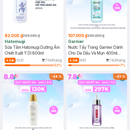
82.000 ₫
107.000 ₫
205.000 ₫
209.000 ₫
Hatomugi
Garnier
Sữa Tắm Hatomugi Dưỡng Ẩm
Nước Tẩy Trang Garnier Dành
Chiết Xuất Ý Dĩ 800ml
Cho Da Dầu Và Mụn 400ml
(Mới)
(123)
714/tháng
(69)
1.1k/tháng
4.9
4.9
52
%
7
%
-
44
%
-
43
%