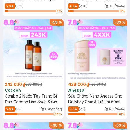
150ml
(173)
(298)
916/tháng
5.0
4.8
7
%
11
%
-
59
%
-
39
%
243.000 ₫
428.000 ₫
590.000 ₫
702.000 ₫
Cocoon
Anessa
Combo 2 Nước Tẩy Trang Bí
Sữa Chống Nắng Anessa Cho
Đao Cocoon Làm Sạch & Giảm
Da Nhạy Cảm & Trẻ Em 60ml
Dầu 500ml
(Mới)
(57)
1.6k/tháng
(23)
413/tháng
5.0
5.0
26
%
34
%
-
40
%
-
59
%