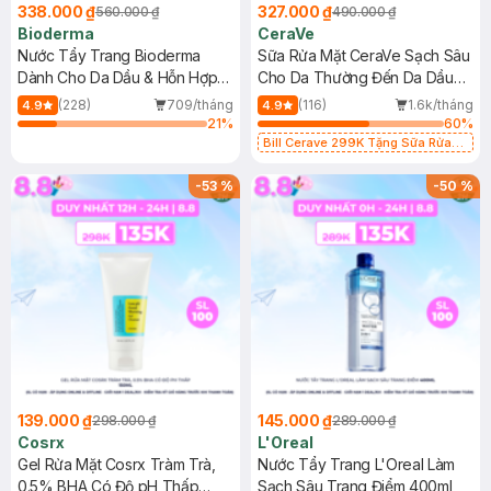
338.000 ₫
327.000 ₫
560.000 ₫
490.000 ₫
Bioderma
CeraVe
Nước Tẩy Trang Bioderma
Sữa Rửa Mặt CeraVe Sạch Sâu
Dành Cho Da Dầu & Hỗn Hợp
Cho Da Thường Đến Da Dầu
500ml
473ml
(228)
709/tháng
(116)
1.6k/tháng
4.9
4.9
21
%
60
%
Bill Cerave 299K Tặng Sữa Rửa
Mặt Cerave 30ml (SL có hạn)
-
53
%
-
50
%
139.000 ₫
145.000 ₫
298.000 ₫
289.000 ₫
Cosrx
L'Oreal
Gel Rửa Mặt Cosrx Tràm Trà,
Nước Tẩy Trang L'Oreal Làm
0.5% BHA Có Độ pH Thấp
Sạch Sâu Trang Điểm 400ml