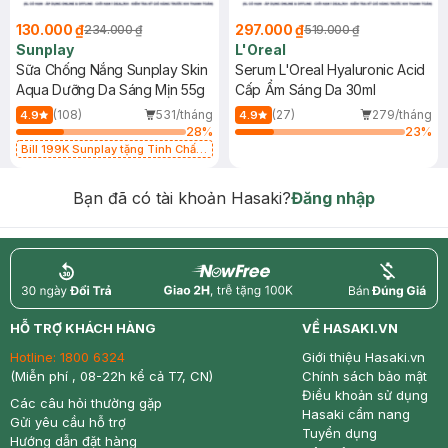
130.000 ₫
297.000 ₫
234.000 ₫
519.000 ₫
Sunplay
L'Oreal
Sữa Chống Nắng Sunplay Skin
Serum L'Oreal Hyaluronic Acid
Aqua Dưỡng Da Sáng Mịn 55g
Cấp Ẩm Sáng Da 30ml
(108)
531/tháng
(27)
279/tháng
4.9
4.9
28
%
23
%
Bill 199K Sunplay tặng Tinh Chất
Chống Nắng 7g trị giá 30K (SL có
hạn)
Bạn đã có tài khoản Hasaki?
Đăng nhập
return
nowfree
price
HỖ TRỢ KHÁCH HÀNG
VỀ HASAKI.VN
Hotline:
1800 6324
Giới thiệu Hasaki.vn
(Miễn phí , 08-22h kể cả T7, CN)
Chính sách bảo mật
Điều khoản sử dụng
Các câu hỏi thường gặp
Hasaki cẩm nang
Gửi yêu cầu hỗ trợ
Tuyển dụng
Hướng dẫn đặt hàng