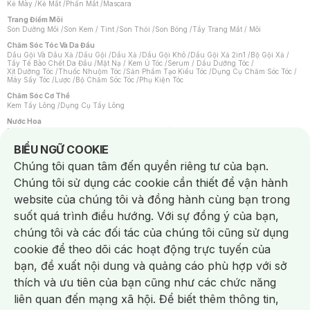
Kẻ Mày
/
Kẻ Mắt
/
Phấn Mắt
/
Mascara
Trang Điểm Môi
Son Dưỡng Môi
/
Son Kem / Tint
/
Son Thỏi
/
Son Bóng
/
Tẩy Trang Mắt / Môi
Chăm Sóc Tóc Và Da Đầu
Dầu Gội Và Dầu Xả
/
Dầu Gội
/
Dầu Xả
/
Dầu Gội Khô
/
Dầu Gội Xả 2in1
/
Bộ Gội Xả
/
Tẩy Tế Bào Chết Da Đầu
/
Mặt Nạ / Kem Ủ Tóc
/
Serum / Dầu Dưỡng Tóc
/
Xịt Dưỡng Tóc
/
Thuốc Nhuộm Tóc
/
Sản Phẩm Tạo Kiểu Tóc
/
Dụng Cụ Chăm Sóc Tóc
/
Máy Sấy Tóc
/
Lược
/
Bộ Chăm Sóc Tóc
/
Phụ Kiện Tóc
Chăm Sóc Cơ Thể
Kem Tẩy Lông
/
Dụng Cụ Tẩy Lông
Nước Hoa
Nước Hoa Nữ
/
Nước Hoa Nam
/
Nước Hoa Cao Cấp
/
Xịt Thơm Toàn Thân
/
Nước Hoa Vùng Kín
Notice about cookies usage
BIỂU NGỮ COOKIE
Chăm Sóc Cá Nhân
Chúng tôi quan tâm đến quyền riêng tư của bạn.
Chống Muỗi
/
Khẩu Trang
/
Máy Massage
/
Mặt Nạ Xông Hơi
/
Nước Rửa Tay
/
Sản Phẩm Chăm Sóc Khác
/
Bàn Chải Đánh Răng
/
Bàn Chải Điện
/
Chúng tôi sử dụng các cookie cần thiết để vận hành
Hỗ Trợ Trắng Răng
/
Kem Đánh Răng
/
Máy Tăm Nước
/
Nước Súc Miệng
/
Tăm / Chỉ Nha Khoa
/
Xịt Thơm Miệng
/
Dung Dịch Vệ Sinh
/
Dưỡng Vùng Kín
/
website của chúng tôi và đồng hành cùng bạn trong
Khăn Ướt Vệ Sinh Vùng Kín
/
Băng Vệ Sinh
/
Tampon
/
Bọt Cạo Râu
/
Dao Cạo Râu
/
Máy Cạo Râu
suốt quá trình điều hướng. Với sự đồng ý của bạn,
Vấn Đề Về Da
chúng tôi và các đối tác của chúng tôi cũng sử dụng
Da Dầu / Lỗ Chân Lông To
/
Da Khô / Mất Nước
/
Da Lão Hóa
/
Da Mụn
/
Da Nhạy Cảm / Kích Ứng
/
Da Xỉn Màu
/
Thâm / Nám / Tàn Nhang
/
cookie để theo dõi các hoạt động trực tuyến của
Quầng Thâm & Bọng Mắt
/
Sẹo
/
Viêm Da Cơ Địa
bạn, đề xuất nội dung và quảng cáo phù hợp với sở
Dụng Cụ / Phụ Kiện Chăm Sóc Da
Chat i
Bông Tẩy Trang
/
Khăn Lau Mặt Khô
/
Dụng Cụ / Máy Rửa Mặt
/
Máy Chăm Sóc Da
/
thích và ưu tiên của bạn cũng như các chức năng
Dụng Cụ Chăm Sóc Khác
liên quan đến mạng xã hội. Để biết thêm thông tin,