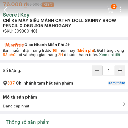
76.000 ₫
99.000 ₫
-
23
%
0
Dots
Cart Icon
Secret Key
Back Icon
CHÌ KẺ MÀY SIÊU MẢNH CATHY DOLL SKINNY BROW
PENCIL 0.05G #05 MAHOGANY
(SKU:
309300140
)
Giao Nhanh Miễn Phí 2H
Bạn muốn nhận hàng trước
16h
hôm nay (
Miễn phí
). Đặt hàng trong
53 phút
tới và chọn giao hàng
2H
ở bước thanh toán.
Xem chi tiết
Số lượng:
337
Chi nhánh tạm hết sản phẩm
Xem thêm
Mô tả sản phẩm
Đang cập nhật
Thông số sản phẩm