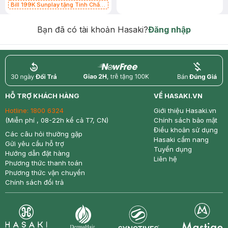
Bill 199K Sunplay tặng Tinh Chất
Chống Nắng 7g trị giá 30K (SL có
hạn)
Bạn đã có tài khoản Hasaki?
Đăng nhập
return
nowfree
price
HỖ TRỢ KHÁCH HÀNG
VỀ HASAKI.VN
Hotline:
1800 6324
Giới thiệu Hasaki.vn
(Miễn phí , 08-22h kể cả T7, CN)
Chính sách bảo mật
Điều khoản sử dụng
Các câu hỏi thường gặp
Hasaki cẩm nang
Gửi yêu cầu hỗ trợ
Tuyển dụng
Hướng dẫn đặt hàng
Liên hệ
Phương thức thanh toán
Phương thức vận chuyển
Chính sách đổi trả