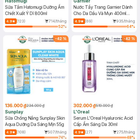
Hatomugi
Garnier
Sữa Tắm Hatomugi Dưỡng Ẩm
Nước Tẩy Trang Garnier Dành
Chiết Xuất Ý Dĩ 800ml
Cho Da Dầu Và Mụn 400ml
(Mới)
(123)
714/tháng
(69)
935/tháng
4.9
4.9
52
%
64
%
-
42
%
-
42
%
136.000 ₫
302.000 ₫
234.000 ₫
519.000 ₫
Sunplay
L'Oreal
Sữa Chống Nắng Sunplay Skin
Serum L'Oreal Hyaluronic Acid
Aqua Dưỡng Da Sáng Mịn 55g
Cấp Ẩm Sáng Da 30ml
(108)
507/tháng
(27)
275/tháng
4.9
4.9
74
%
48
%