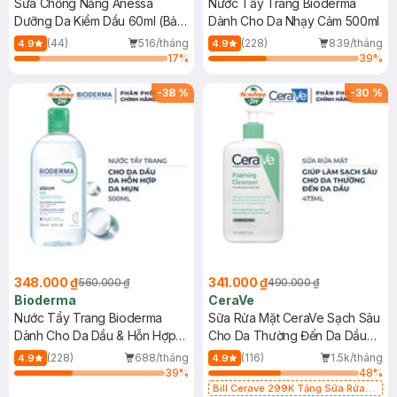
Sữa Chống Nắng Anessa
Nước Tẩy Trang Bioderma
Dưỡng Da Kiềm Dầu 60ml (Bản
Dành Cho Da Nhạy Cảm 500ml
Mới)
(44)
516/tháng
(228)
839/tháng
4.9
4.9
17
%
39
%
-
38
%
-
30
%
348.000 ₫
341.000 ₫
560.000 ₫
490.000 ₫
Bioderma
CeraVe
Nước Tẩy Trang Bioderma
Sữa Rửa Mặt CeraVe Sạch Sâu
Dành Cho Da Dầu & Hỗn Hợp
Cho Da Thường Đến Da Dầu
500ml
473ml
(228)
688/tháng
(116)
1.5k/tháng
4.9
4.9
39
%
48
%
Bill Cerave 299K Tặng Sữa Rửa