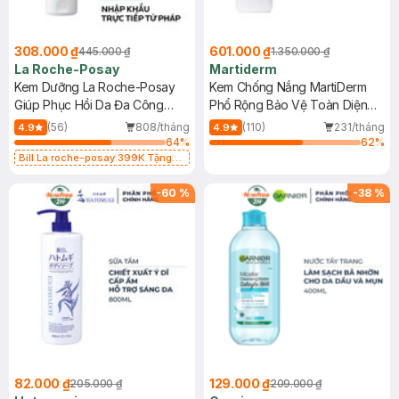
308.000 ₫
601.000 ₫
445.000 ₫
1.350.000 ₫
La Roche-Posay
Martiderm
Kem Dưỡng La Roche-Posay
Kem Chống Nắng MartiDerm
Giúp Phục Hồi Da Đa Công
Phổ Rộng Bảo Vệ Toàn Diện
Dụng 40ml
40ml
(56)
808/tháng
(110)
231/tháng
4.9
4.9
64
%
62
%
Bill La roche-posay 399K Tặng
Gel rửa mặt da dầu nhạy cảm 50ml
(SL có hạn)
-
60
%
-
38
%
82.000 ₫
129.000 ₫
205.000 ₫
209.000 ₫