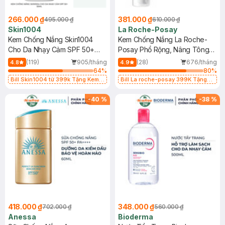
266.000 ₫
381.000 ₫
495.000 ₫
610.000 ₫
Skin1004
La Roche-Posay
Kem Chống Nắng Skin1004
Kem Chống Nắng La Roche-
Cho Da Nhạy Cảm SPF 50+
Posay Phổ Rộng, Nâng Tông
50ml
Kiềm Dầu 50ml
(119)
905/tháng
(28)
676/tháng
4.8
4.9
64
%
80
%
Bill Skin1004 từ 399k Tặng Kem
Bill La roche-posay 399K Tặng
Chống Nắng Cho Da Nhạy Cảm
Gel rửa mặt da dầu nhạy cảm 50ml
SPF 50+ 20ml (SL Có Hạn)
(SL có hạn)
-
40
%
-
38
%
418.000 ₫
348.000 ₫
702.000 ₫
560.000 ₫
Anessa
Bioderma