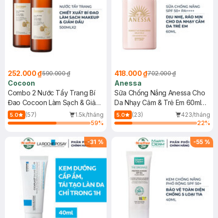
252.000 ₫
418.000 ₫
590.000 ₫
702.000 ₫
Cocoon
Anessa
Combo 2 Nước Tẩy Trang Bí
Sữa Chống Nắng Anessa Cho
Đao Cocoon Làm Sạch & Giảm
Da Nhạy Cảm & Trẻ Em 60ml
Dầu 500ml
(Mới)
(57)
1.5k/tháng
(23)
423/tháng
5.0
5.0
59
%
22
%
-
31
%
-
55
%