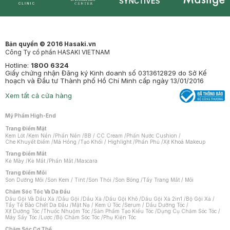
Synctives
Clinic
Dermahair
Mastige
Bản quyền © 2016 Hasaki.vn
Công Ty cổ phần HASAKI VIETNAM
Hotline:
1800 6324
Giấy chứng nhận Đăng ký Kinh doanh số 0313612829 do Sở Kế
hoạch và Đầu tư Thành phố Hồ Chí Minh cấp ngày 13/01/2016
Xem tất cả cửa hàng
Mỹ Phẩm High-End
Trang Điểm Mặt
Kem Lót
/
Kem Nền
/
Phấn Nền
/
BB / CC Cream
/
Phấn Nước Cushion
/
Che Khuyết Điểm
/
Má Hồng
/
Tạo Khối / Highlight
/
Phấn Phủ
/
Xịt Khoá Makeup
Trang Điểm Mắt
Kẻ Mày
/
Kẻ Mắt
/
Phấn Mắt
/
Mascara
Trang Điểm Môi
Son Dưỡng Môi
/
Son Kem / Tint
/
Son Thỏi
/
Son Bóng
/
Tẩy Trang Mắt / Môi
Chăm Sóc Tóc Và Da Đầu
Dầu Gội Và Dầu Xả
/
Dầu Gội
/
Dầu Xả
/
Dầu Gội Khô
/
Dầu Gội Xả 2in1
/
Bộ Gội Xả
/
Tẩy Tế Bào Chết Da Đầu
/
Mặt Nạ / Kem Ủ Tóc
/
Serum / Dầu Dưỡng Tóc
/
Xịt Dưỡng Tóc
/
Thuốc Nhuộm Tóc
/
Sản Phẩm Tạo Kiểu Tóc
/
Dụng Cụ Chăm Sóc Tóc
/
Máy Sấy Tóc
/
Lược
/
Bộ Chăm Sóc Tóc
/
Phụ Kiện Tóc
Chăm Sóc Cơ Thể