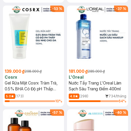
Mặt Cerave 30ml (SL có hạn)
-
53
%
-
37
%
139.000 ₫
181.000 ₫
298.000 ₫
289.000 ₫
Cosrx
L'Oreal
Gel Rửa Mặt Cosrx Tràm Trà,
Nước Tẩy Trang L'Oreal Làm
0.5% BHA Có Độ pH Thấp
Sạch Sâu Trang Điểm 400ml
150ml
(173)
(298)
734/tháng
5.0
4.8
10
%
64
%
-
57
%
-
40
%