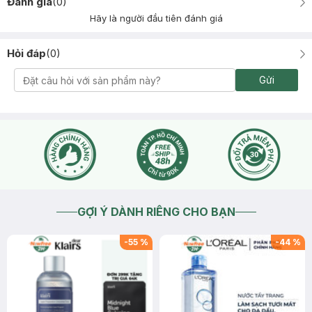
Đánh giá
(
0
)
Hãy là người đầu tiên đánh giá
Hỏi đáp
(
0
)
Gửi
GỢI Ý DÀNH RIÊNG CHO BẠN
-
55
%
-
44
%