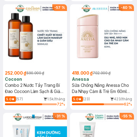
-
57
%
-
40
%
252.000 ₫
418.000 ₫
590.000 ₫
702.000 ₫
Cocoon
Anessa
Combo 2 Nước Tẩy Trang Bí
Sữa Chống Nắng Anessa Cho
Đao Cocoon Làm Sạch & Giảm
Da Nhạy Cảm & Trẻ Em 60ml
Dầu 500ml
(Mới)
(57)
1.5k/tháng
(23)
423/tháng
5.0
5.0
72
%
62
%
-
31
%
-
55
%