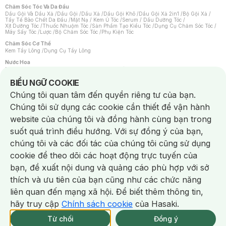
Chăm Sóc Tóc Và Da Đầu
Dầu Gội Và Dầu Xả
/
Dầu Gội
/
Dầu Xả
/
Dầu Gội Khô
/
Dầu Gội Xả 2in1
/
Bộ Gội Xả
/
Tẩy Tế Bào Chết Da Đầu
/
Mặt Nạ / Kem Ủ Tóc
/
Serum / Dầu Dưỡng Tóc
/
Xịt Dưỡng Tóc
/
Thuốc Nhuộm Tóc
/
Sản Phẩm Tạo Kiểu Tóc
/
Dụng Cụ Chăm Sóc Tóc
/
Máy Sấy Tóc
/
Lược
/
Bộ Chăm Sóc Tóc
/
Phụ Kiện Tóc
Chăm Sóc Cơ Thể
Kem Tẩy Lông
/
Dụng Cụ Tẩy Lông
Nước Hoa
Nước Hoa Nữ
/
Nước Hoa Nam
/
Nước Hoa Cao Cấp
/
Xịt Thơm Toàn Thân
/
Nước Hoa Vùng Kín
Notice about cookies usage
BIỂU NGỮ COOKIE
Chăm Sóc Cá Nhân
Chúng tôi quan tâm đến quyền riêng tư của bạn.
Chống Muỗi
/
Khẩu Trang
/
Máy Massage
/
Mặt Nạ Xông Hơi
/
Nước Rửa Tay
/
Sản Phẩm Chăm Sóc Khác
/
Bàn Chải Đánh Răng
/
Bàn Chải Điện
/
Chúng tôi sử dụng các cookie cần thiết để vận hành
Hỗ Trợ Trắng Răng
/
Kem Đánh Răng
/
Máy Tăm Nước
/
Nước Súc Miệng
/
Tăm / Chỉ Nha Khoa
/
Xịt Thơm Miệng
/
Dung Dịch Vệ Sinh
/
Dưỡng Vùng Kín
/
website của chúng tôi và đồng hành cùng bạn trong
Khăn Ướt Vệ Sinh Vùng Kín
/
Băng Vệ Sinh
/
Tampon
/
Bọt Cạo Râu
/
Dao Cạo Râu
/
Máy Cạo Râu
suốt quá trình điều hướng. Với sự đồng ý của bạn,
Vấn Đề Về Da
chúng tôi và các đối tác của chúng tôi cũng sử dụng
Da Dầu / Lỗ Chân Lông To
/
Da Khô / Mất Nước
/
Da Lão Hóa
/
Da Mụn
/
Da Nhạy Cảm / Kích Ứng
/
Da Xỉn Màu
/
Thâm / Nám / Tàn Nhang
/
cookie để theo dõi các hoạt động trực tuyến của
Quầng Thâm & Bọng Mắt
/
Sẹo
/
Viêm Da Cơ Địa
bạn, đề xuất nội dung và quảng cáo phù hợp với sở
Dụng Cụ / Phụ Kiện Chăm Sóc Da
Chat i
Bông Tẩy Trang
/
Khăn Lau Mặt Khô
/
Dụng Cụ / Máy Rửa Mặt
/
Máy Chăm Sóc Da
/
thích và ưu tiên của bạn cũng như các chức năng
Dụng Cụ Chăm Sóc Khác
liên quan đến mạng xã hội. Để biết thêm thông tin,
hãy truy cập
Chính sách cookie
của Hasaki.
Từ chối
Đồng ý