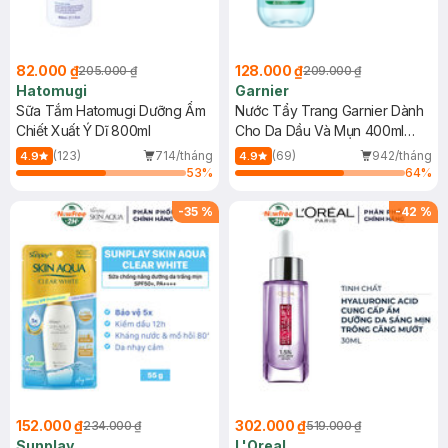
82.000 ₫
128.000 ₫
205.000 ₫
209.000 ₫
Hatomugi
Garnier
Sữa Tắm Hatomugi Dưỡng Ẩm
Nước Tẩy Trang Garnier Dành
Chiết Xuất Ý Dĩ 800ml
Cho Da Dầu Và Mụn 400ml
(Mới)
(123)
714/tháng
(69)
942/tháng
4.9
4.9
53
%
64
%
-
35
%
-
42
%
152.000 ₫
302.000 ₫
234.000 ₫
519.000 ₫
Sunplay
L'Oreal