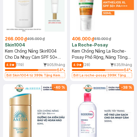
266.000 ₫
406.000 ₫
495.000 ₫
610.000 ₫
Skin1004
La Roche-Posay
Kem Chống Nắng Skin1004
Kem Chống Nắng La Roche-
Cho Da Nhạy Cảm SPF 50+
Posay Phổ Rộng, Nâng Tông
50ml
Kiềm Dầu 50ml
(119)
905/tháng
(28)
635/tháng
4.8
4.9
64
%
64
%
Bill Skin1004 từ 399k Tặng Kem
Bill La roche-posay 399K Tặng
Chống Nắng Cho Da Nhạy Cảm
Gel rửa mặt da dầu nhạy cảm 50ml
SPF 50+ 20ml (SL Có Hạn)
(SL có hạn)
-
40
%
-
38
%