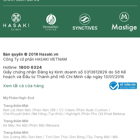
Synctives
Clinic
Dermahair
Mastige
Bản quyền © 2016 Hasaki.vn
Công Ty cổ phần HASAKI VIETNAM
Hotline:
1800 6324
Giấy chứng nhận Đăng ký Kinh doanh số 0313612829 do Sở Kế
hoạch và Đầu tư Thành phố Hồ Chí Minh cấp ngày 13/01/2016
Xem tất cả cửa hàng
Mỹ Phẩm High-End
Trang Điểm Mặt
Kem Lót
/
Kem Nền
/
Phấn Nền
/
BB / CC Cream
/
Phấn Nước Cushion
/
Che Khuyết Điểm
/
Má Hồng
/
Tạo Khối / Highlight
/
Phấn Phủ
/
Xịt Khoá Makeup
Trang Điểm Mắt
Kẻ Mày
/
Kẻ Mắt
/
Phấn Mắt
/
Mascara
Trang Điểm Môi
Son Dưỡng Môi
/
Son Kem / Tint
/
Son Thỏi
/
Son Bóng
/
Tẩy Trang Mắt / Môi