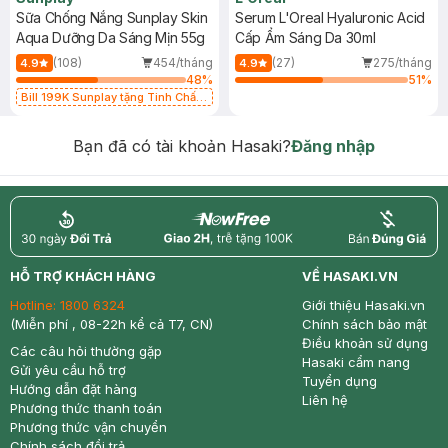
Sữa Chống Nắng Sunplay Skin
Serum L'Oreal Hyaluronic Acid
Aqua Dưỡng Da Sáng Mịn 55g
Cấp Ẩm Sáng Da 30ml
(108)
454/tháng
(27)
275/tháng
4.9
4.9
48
%
51
%
Bill 199K Sunplay tặng Tinh Chất
Chống Nắng 7g trị giá 30K (SL có
hạn)
Bạn đã có tài khoản Hasaki?
Đăng nhập
return
nowfree
price
HỖ TRỢ KHÁCH HÀNG
VỀ HASAKI.VN
Hotline:
1800 6324
Giới thiệu Hasaki.vn
(Miễn phí , 08-22h kể cả T7, CN)
Chính sách bảo mật
Điều khoản sử dụng
Các câu hỏi thường gặp
Hasaki cẩm nang
Gửi yêu cầu hỗ trợ
Tuyển dụng
Hướng dẫn đặt hàng
Liên hệ
Phương thức thanh toán
Phương thức vận chuyển
Chính sách đổi trả