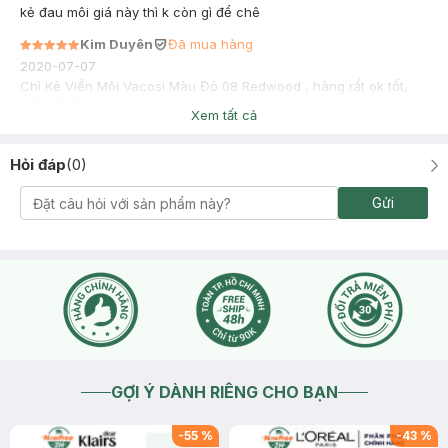
kẻ đau môi giá này thì k còn gì để chê
Kim Duyên
Đã mua hàng
2020-07-07
Chì Kẻ Viền Môi Vacosi Màu Đỏ 08 Redwood , hàng rất ok tốt,
giá hợp lý
Xem tất cả
Hỏi đáp
(
0
)
Gửi
GỢI Ý DÀNH RIÊNG CHO BẠN
-
55
%
-
43
%