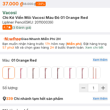
37.000 ₫
56.000 ₫
-
34
%
Vacosi
Chì Kẻ Viền Môi Vacosi Màu Đỏ 01 Orange Red
Lipliner Pencil
(SKU:
201100039
)
4.7
(
3
Đánh giá)
Start Icon
Giao Nhanh Miễn Phí 2H
Bạn muốn nhận hàng trước
17h
hôm nay (
Miễn phí
). Đặt hàng trong
57 phút
tới và chọn giao hàng
2H
ở bước thanh toán.
Xem chi tiết
Xem thêm
Màu
:
01 Orange Red
Số lượng:
339
Chi nhánh tạm hết sản phẩm
Xem thêm