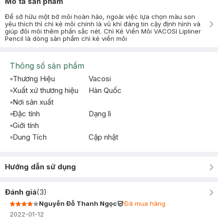
Mô tả sản phẩm
Để sở hữu một bờ môi hoàn hảo, ngoài việc lựa chọn màu son
yêu thích thì chì kẻ môi chính là vũ khí đáng tin cậy định hình và
giúp đôi môi thêm phần sắc nét. Chì Kẻ Viền Môi VACOSI Lipliner
Pencil là dòng sản phẩm chì kẻ viền môi
Thông số sản phẩm
Thương Hiệu
Vacosi
Xuất xứ thương hiệu
Hàn Quốc
Nơi sản xuất
Đặc tính
Dạng lì
Giới tính
Dung Tích
Cập nhật
Hướng dẫn sử dụng
Đánh giá
(
3
)
Nguyễn Đỗ Thanh Ngọc
Đã mua hàng
2022-01-12