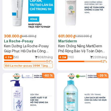
308.000 ₫
601.000 ₫
445.000 ₫
1.350.000 ₫
La Roche-Posay
Martiderm
Kem Dưỡng La Roche-Posay
Kem Chống Nắng MartiDerm
Giúp Phục Hồi Da Đa Công
Phổ Rộng Bảo Vệ Toàn Diện
Dụng 40ml
40ml
(56)
808/tháng
(110)
231/tháng
4.9
4.9
64
%
62
%
Bill La roche-posay 399K Tặng
Gel rửa mặt da dầu nhạy cảm 50ml
(SL có hạn)
-
60
%
-
39
%