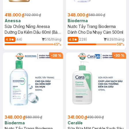
418.000 ₫
348.000 ₫
702.000 ₫
560.000 ₫
Anessa
Bioderma
Sữa Chống Nắng Anessa
Nước Tẩy Trang Bioderma
Dưỡng Da Kiềm Dầu 60ml (Bản
Dành Cho Da Nhạy Cảm 500ml
Mới)
(44)
516/tháng
(228)
839/tháng
4.9
4.9
45
%
58
%
-
38
%
-
30
%
348.000 ₫
341.000 ₫
560.000 ₫
490.000 ₫
Bioderma
CeraVe
Nước Tẩy Trang Bioderma
Sữa Rửa Mặt CeraVe Sạch Sâu