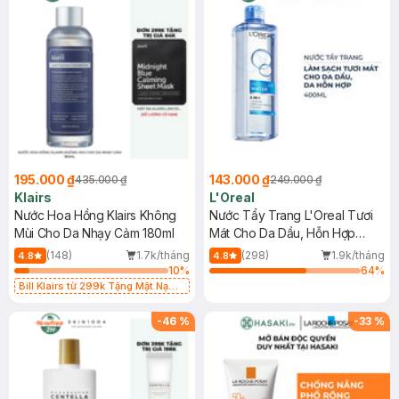
195.000 ₫
143.000 ₫
435.000 ₫
249.000 ₫
Klairs
L'Oreal
Nước Hoa Hồng Klairs Không
Nước Tẩy Trang L'Oreal Tươi
Mùi Cho Da Nhạy Cảm 180ml
Mát Cho Da Dầu, Hỗn Hợp
400ml
(148)
1.7k/tháng
(298)
1.9k/tháng
4.8
4.8
10
%
64
%
Bill Klairs từ 299k Tặng Mặt Nạ
Làm Dịu Da & Kiểm Soát Dầu Nhờn
25ml (SL Có Hạn)
-
46
%
-
33
%