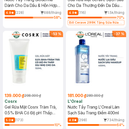
Dành Cho Da Dầu & Hỗn Hợp
Cho Da Thường Đến Da Dầu
500ml
473ml
(228)
688/tháng
(116)
1.5k/tháng
4.9
4.9
58
%
70
%
Bill Cerave 299K Tặng Sữa Rửa
Mặt Cerave 30ml (SL có hạn)
-
53
%
-
37
%
139.000 ₫
181.000 ₫
298.000 ₫
289.000 ₫
Cosrx
L'Oreal
Gel Rửa Mặt Cosrx Tràm Trà,
Nước Tẩy Trang L'Oreal Làm
0.5% BHA Có Độ pH Thấp
Sạch Sâu Trang Điểm 400ml
150ml
(173)
(298)
734/tháng
5.0
4.8
10
%
64
%