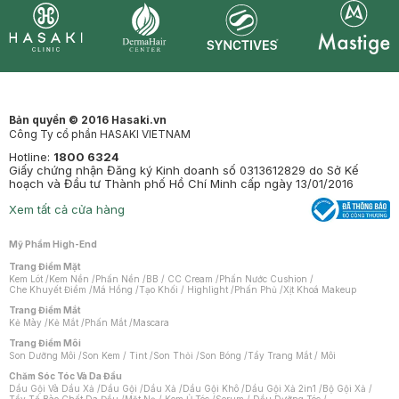
Synctives
Clinic
Dermahair
Mastige
Bản quyền © 2016 Hasaki.vn
Công Ty cổ phần HASAKI VIETNAM
Hotline:
1800 6324
Giấy chứng nhận Đăng ký Kinh doanh số 0313612829 do Sở Kế
hoạch và Đầu tư Thành phố Hồ Chí Minh cấp ngày 13/01/2016
Xem tất cả cửa hàng
Mỹ Phẩm High-End
Trang Điểm Mặt
Kem Lót
/
Kem Nền
/
Phấn Nền
/
BB / CC Cream
/
Phấn Nước Cushion
/
Che Khuyết Điểm
/
Má Hồng
/
Tạo Khối / Highlight
/
Phấn Phủ
/
Xịt Khoá Makeup
Trang Điểm Mắt
Kẻ Mày
/
Kẻ Mắt
/
Phấn Mắt
/
Mascara
Trang Điểm Môi
Son Dưỡng Môi
/
Son Kem / Tint
/
Son Thỏi
/
Son Bóng
/
Tẩy Trang Mắt / Môi
Chăm Sóc Tóc Và Da Đầu
Dầu Gội Và Dầu Xả
/
Dầu Gội
/
Dầu Xả
/
Dầu Gội Khô
/
Dầu Gội Xả 2in1
/
Bộ Gội Xả
/