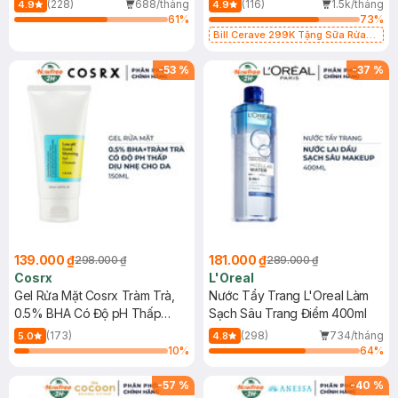
(228)
688/tháng
(116)
1.5k/tháng
4.9
4.9
61
%
73
%
Bill Cerave 299K Tặng Sữa Rửa
Mặt Cerave 30ml (SL có hạn)
-
53
%
-
37
%
139.000 ₫
181.000 ₫
298.000 ₫
289.000 ₫
Cosrx
L'Oreal
Gel Rửa Mặt Cosrx Tràm Trà,
Nước Tẩy Trang L'Oreal Làm
0.5% BHA Có Độ pH Thấp
Sạch Sâu Trang Điểm 400ml
150ml
(173)
(298)
734/tháng
5.0
4.8
10
%
64
%
-
57
%
-
40
%