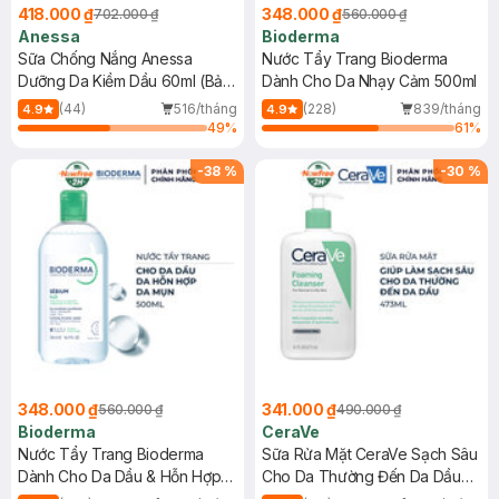
418.000 ₫
348.000 ₫
702.000 ₫
560.000 ₫
Anessa
Bioderma
Sữa Chống Nắng Anessa
Nước Tẩy Trang Bioderma
Dưỡng Da Kiềm Dầu 60ml (Bản
Dành Cho Da Nhạy Cảm 500ml
Mới)
(44)
516/tháng
(228)
839/tháng
4.9
4.9
49
%
61
%
-
38
%
-
30
%
348.000 ₫
341.000 ₫
560.000 ₫
490.000 ₫
Bioderma
CeraVe
Nước Tẩy Trang Bioderma
Sữa Rửa Mặt CeraVe Sạch Sâu
Dành Cho Da Dầu & Hỗn Hợp
Cho Da Thường Đến Da Dầu
500ml
473ml