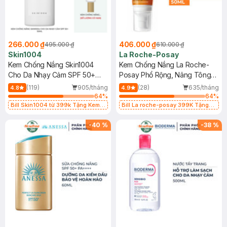
266.000 ₫
406.000 ₫
495.000 ₫
610.000 ₫
Skin1004
La Roche-Posay
Kem Chống Nắng Skin1004
Kem Chống Nắng La Roche-
Cho Da Nhạy Cảm SPF 50+
Posay Phổ Rộng, Nâng Tông
50ml
Kiềm Dầu 50ml
(119)
905/tháng
(28)
635/tháng
4.8
4.9
64
%
64
%
Bill Skin1004 từ 399k Tặng Kem
Bill La roche-posay 399K Tặng
Chống Nắng Cho Da Nhạy Cảm
Gel rửa mặt da dầu nhạy cảm 50ml
SPF 50+ 20ml (SL Có Hạn)
(SL có hạn)
-
40
%
-
38
%