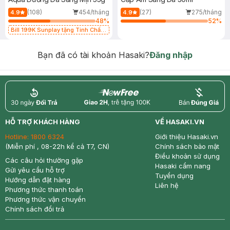
(108)
454/tháng
(27)
275/tháng
4.9
4.9
48
%
52
%
Bill 199K Sunplay tặng Tinh Chất
Chống Nắng 7g trị giá 30K (SL có
hạn)
Bạn đã có tài khoản Hasaki?
Đăng nhập
return
nowfree
price
HỖ TRỢ KHÁCH HÀNG
VỀ HASAKI.VN
Hotline:
1800 6324
Giới thiệu Hasaki.vn
(Miễn phí , 08-22h kể cả T7, CN)
Chính sách bảo mật
Điều khoản sử dụng
Các câu hỏi thường gặp
Hasaki cẩm nang
Gửi yêu cầu hỗ trợ
Tuyển dụng
Hướng dẫn đặt hàng
Liên hệ
Phương thức thanh toán
Phương thức vận chuyển
Chính sách đổi trả