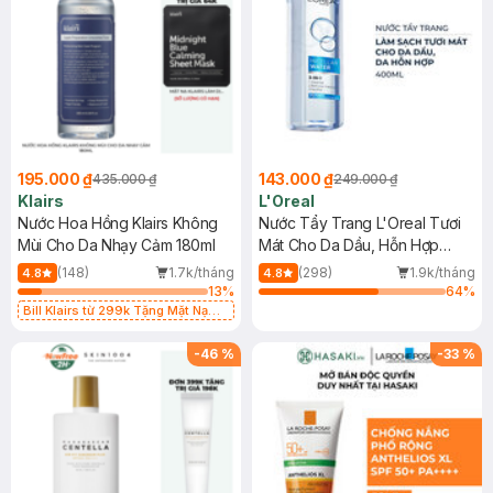
195.000 ₫
143.000 ₫
435.000 ₫
249.000 ₫
Klairs
L'Oreal
Nước Hoa Hồng Klairs Không
Nước Tẩy Trang L'Oreal Tươi
Mùi Cho Da Nhạy Cảm 180ml
Mát Cho Da Dầu, Hỗn Hợp
400ml
(148)
1.7k/tháng
(298)
1.9k/tháng
4.8
4.8
13
%
64
%
Bill Klairs từ 299k Tặng Mặt Nạ
Làm Dịu Da & Kiểm Soát Dầu Nhờn
25ml (SL Có Hạn)
-
46
%
-
33
%