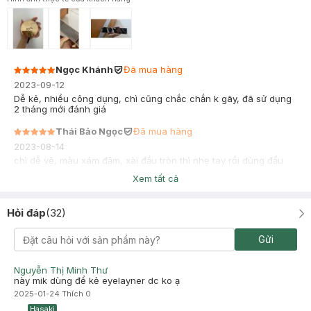
Ngọc Khánh
Đã mua hàng
2023-09-12
Dễ kẻ, nhiều công dụng, chì cũng chắc chắn k gãy, đã sử dụng
2 tháng mới đánh giá
Thái Bảo Ngọc
Đã mua hàng
2023-08-14
chì dễ vẽ, màu xám đậm, xài đầu tròn thì nhẹ tay rồi dùng đầu
chải để tán đều màu, xài ok
Xem tất cả
Hỏi đáp
(
32
)
Gửi
Nguyễn Thị Minh Thư
này mik dùng để kẻ eyelayner dc ko ạ
2025-01-24
Thích
0
Hasaki