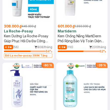
308.000 ₫
601.000 ₫
445.000 ₫
1.350.000 ₫
La Roche-Posay
Martiderm
Kem Dưỡng La Roche-Posay
Kem Chống Nắng MartiDerm
Giúp Phục Hồi Da Đa Công
Phổ Rộng Bảo Vệ Toàn Diện
Dụng 40ml
40ml
(56)
808/tháng
(110)
231/tháng
4.9
4.9
64
%
62
%
Bill La roche-posay 399K Tặng
Gel rửa mặt da dầu nhạy cảm 50ml
(SL có hạn)
-
60
%
-
39
%