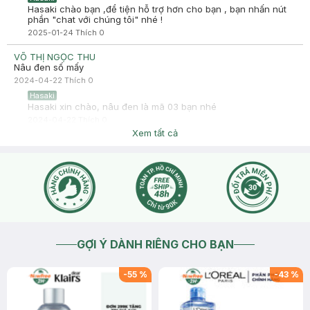
Hasaki chào bạn ,để tiện hỗ trợ hơn cho bạn , bạn nhấn nút
phần "chat với chúng tôi" nhé !
2025-01-24
Thích
0
VÕ THỊ NGỌC THU
Nâu đen số mấy
2024-04-22
Thích
0
Hasaki
Hasaki xin chào, nâu đen là mã 03 bạn nhé
2024-04-22
Thích
0
Xem tất cả
GỢI Ý DÀNH RIÊNG CHO BẠN
-
55
%
-
43
%