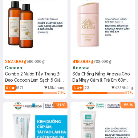
252.000 ₫
418.000 ₫
590.000 ₫
702.000 ₫
Cocoon
Anessa
Combo 2 Nước Tẩy Trang Bí
Sữa Chống Nắng Anessa Cho
Đao Cocoon Làm Sạch & Giảm
Da Nhạy Cảm & Trẻ Em 60ml
Dầu 500ml
(Mới)
(57)
1.5k/tháng
(23)
423/tháng
5.0
5.0
73
%
67
%
-
31
%
-
55
%