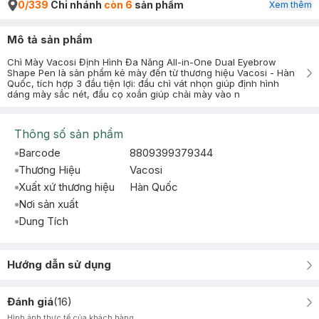
0/339
Chi nhánh
còn 6
sản phẩm
Xem thêm
Mô tả sản phẩm
Chì Mày Vacosi Định Hình Đa Năng All-in-One Dual Eyebrow
Shape Pen là sản phẩm kẻ mày đến từ thương hiệu Vacosi - Hàn
Quốc, tích hợp 3 đầu tiện lợi: đầu chì vát nhọn giúp định hình
dáng mày sắc nét, đầu cọ xoắn giúp chải mày vào n
Thông số sản phẩm
Barcode
8809399379344
Thương Hiệu
Vacosi
Xuất xứ thương hiệu
Hàn Quốc
Nơi sản xuất
Dung Tích
Hướng dẫn sử dụng
Đánh giá
(
16
)
Hình ảnh thực tế của khách hàng