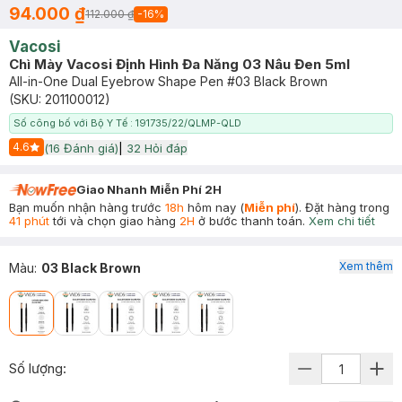
94.000 ₫
112.000 ₫
-
16
%
Vacosi
Chì Mày Vacosi Định Hình Đa Năng 03 Nâu Đen 5ml
All-in-One Dual Eyebrow Shape Pen #03 Black Brown
(SKU:
201100012
)
Số công bố với Bộ Y Tế : 191735/22/QLMP-QLD
4.6
(
16
Đánh giá)
|
32
Hỏi đáp
Start Icon
Giao Nhanh Miễn Phí 2H
Bạn muốn nhận hàng trước
18h
hôm nay (
Miễn phí
). Đặt hàng trong
41 phút
tới và chọn giao hàng
2H
ở bước thanh toán.
Xem chi tiết
Xem thêm
Màu
:
03 Black Brown
Số lượng: