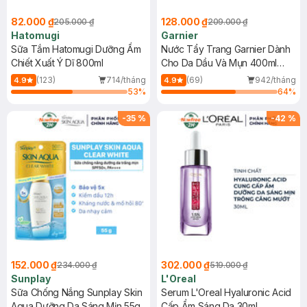
82.000 ₫
128.000 ₫
205.000 ₫
209.000 ₫
Hatomugi
Garnier
Sữa Tắm Hatomugi Dưỡng Ẩm
Nước Tẩy Trang Garnier Dành
Chiết Xuất Ý Dĩ 800ml
Cho Da Dầu Và Mụn 400ml
(Mới)
(123)
714/tháng
(69)
942/tháng
4.9
4.9
53
%
64
%
-
35
%
-
42
%
152.000 ₫
302.000 ₫
234.000 ₫
519.000 ₫
Sunplay
L'Oreal
Sữa Chống Nắng Sunplay Skin
Serum L'Oreal Hyaluronic Acid
Aqua Dưỡng Da Sáng Mịn 55g
Cấp Ẩm Sáng Da 30ml