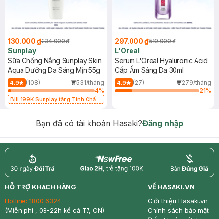
130.000 ₫
297.000 ₫
234.000 ₫
519.000 ₫
Sunplay
L'Oreal
Sữa Chống Nắng Sunplay Skin
Serum L'Oreal Hyaluronic Acid
Aqua Dưỡng Da Sáng Mịn 55g
Cấp Ẩm Sáng Da 30ml
(108)
531/tháng
(27)
279/tháng
4.9
4.9
4
%
21
%
Bill 199K Sunplay tặng Tinh Chất
Chống Nắng 7g trị giá 30K (SL có
hạn)
Bạn đã có tài khoản Hasaki?
Đăng nhập
return
nowfree
price
HỖ TRỢ KHÁCH HÀNG
VỀ HASAKI.VN
Hotline:
1800 6324
Giới thiệu Hasaki.vn
(Miễn phí , 08-22h kể cả T7, CN)
Chính sách bảo mật