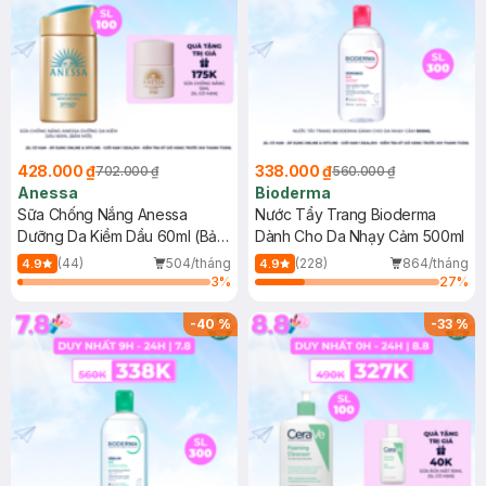
428.000 ₫
338.000 ₫
702.000 ₫
560.000 ₫
Anessa
Bioderma
Sữa Chống Nắng Anessa
Nước Tẩy Trang Bioderma
Dưỡng Da Kiềm Dầu 60ml (Bản
Dành Cho Da Nhạy Cảm 500ml
Mới)
(44)
504/tháng
(228)
864/tháng
4.9
4.9
3
%
27
%
-
40
%
-
33
%