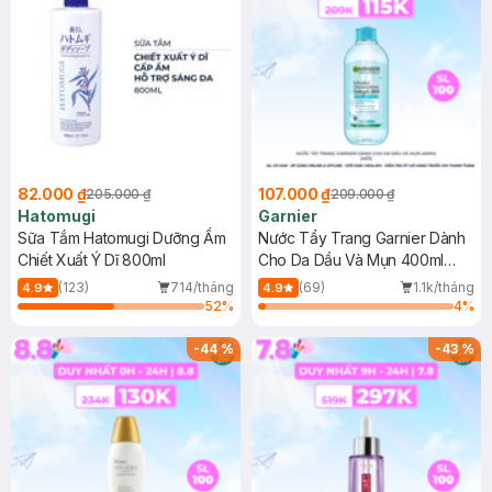
82.000 ₫
107.000 ₫
205.000 ₫
209.000 ₫
Hatomugi
Garnier
Sữa Tắm Hatomugi Dưỡng Ẩm
Nước Tẩy Trang Garnier Dành
Chiết Xuất Ý Dĩ 800ml
Cho Da Dầu Và Mụn 400ml
(Mới)
(123)
714/tháng
(69)
1.1k/tháng
4.9
4.9
52
%
4
%
-
44
%
-
43
%