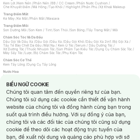
Kem Lót
/
Kem Nền
/
Phấn Nền
/
BB / CC Cream
/
Phấn Nước Cushion
/
Che Khuyết Điểm
/
Má Hồng
/
Tạo Khối / Highlight
/
Phấn Phủ
/
Xịt Khoá Makeup
Trang Điểm Mắt
Kẻ Mày
/
Kẻ Mắt
/
Phấn Mắt
/
Mascara
Trang Điểm Môi
Son Dưỡng Môi
/
Son Kem / Tint
/
Son Thỏi
/
Son Bóng
/
Tẩy Trang Mắt / Môi
Chăm Sóc Tóc Và Da Đầu
Dầu Gội Và Dầu Xả
/
Dầu Gội
/
Dầu Xả
/
Dầu Gội Khô
/
Dầu Gội Xả 2in1
/
Bộ Gội Xả
/
Tẩy Tế Bào Chết Da Đầu
/
Mặt Nạ / Kem Ủ Tóc
/
Serum / Dầu Dưỡng Tóc
/
Xịt Dưỡng Tóc
/
Thuốc Nhuộm Tóc
/
Sản Phẩm Tạo Kiểu Tóc
/
Dụng Cụ Chăm Sóc Tóc
/
Máy Sấy Tóc
/
Lược
/
Bộ Chăm Sóc Tóc
/
Phụ Kiện Tóc
Chăm Sóc Cơ Thể
Kem Tẩy Lông
/
Dụng Cụ Tẩy Lông
Nước Hoa
Nước Hoa Nữ
/
Nước Hoa Nam
/
Nước Hoa Cao Cấp
/
Xịt Thơm Toàn Thân
/
Nước Hoa Vùng Kín
Notice about cookies usage
BIỂU NGỮ COOKIE
Chăm Sóc Cá Nhân
Chúng tôi quan tâm đến quyền riêng tư của bạn.
Chống Muỗi
/
Khẩu Trang
/
Máy Massage
/
Mặt Nạ Xông Hơi
/
Nước Rửa Tay
/
Sản Phẩm Chăm Sóc Khác
/
Bàn Chải Đánh Răng
/
Bàn Chải Điện
/
Chúng tôi sử dụng các cookie cần thiết để vận hành
Hỗ Trợ Trắng Răng
/
Kem Đánh Răng
/
Máy Tăm Nước
/
Nước Súc Miệng
/
Tăm / Chỉ Nha Khoa
/
Xịt Thơm Miệng
/
Dung Dịch Vệ Sinh
/
Dưỡng Vùng Kín
/
website của chúng tôi và đồng hành cùng bạn trong
Khăn Ướt Vệ Sinh Vùng Kín
/
Băng Vệ Sinh
/
Tampon
/
Bọt Cạo Râu
/
Dao Cạo Râu
/
Máy Cạo Râu
suốt quá trình điều hướng. Với sự đồng ý của bạn,
Vấn Đề Về Da
chúng tôi và các đối tác của chúng tôi cũng sử dụng
Da Dầu / Lỗ Chân Lông To
/
Da Khô / Mất Nước
/
Da Lão Hóa
/
Da Mụn
/
Da Nhạy Cảm / Kích Ứng
/
Da Xỉn Màu
/
Thâm / Nám / Tàn Nhang
/
cookie để theo dõi các hoạt động trực tuyến của
Quầng Thâm & Bọng Mắt
/
Sẹo
/
Viêm Da Cơ Địa
bạn, đề xuất nội dung và quảng cáo phù hợp với sở
Dụng Cụ / Phụ Kiện Chăm Sóc Da