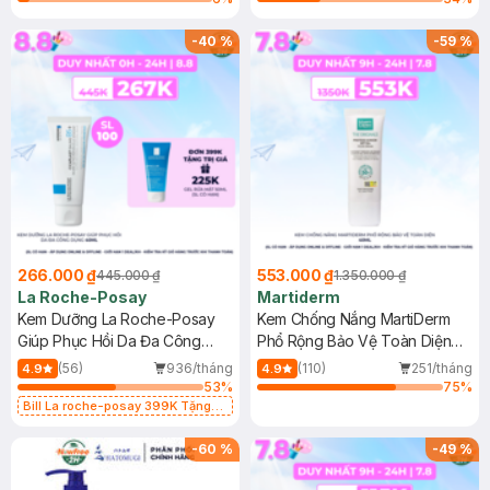
-
40
%
-
59
%
266.000 ₫
553.000 ₫
445.000 ₫
1.350.000 ₫
La Roche-Posay
Martiderm
Kem Dưỡng La Roche-Posay
Kem Chống Nắng MartiDerm
Giúp Phục Hồi Da Đa Công
Phổ Rộng Bảo Vệ Toàn Diện
Dụng 40ml
40ml
(56)
936/tháng
(110)
251/tháng
4.9
4.9
53
%
75
%
Bill La roche-posay 399K Tặng
Gel rửa mặt da dầu nhạy cảm 50ml
(SL có hạn)
-
60
%
-
49
%