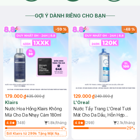
GỢI Ý DÀNH RIÊNG CHO BẠN
-
59
%
-
48
%
179.000 ₫
129.000 ₫
435.000 ₫
249.000 ₫
Klairs
L'Oreal
Nước Hoa Hồng Klairs Không
Nước Tẩy Trang L'Oreal Tươi
Mùi Cho Da Nhạy Cảm 180ml
Mát Cho Da Dầu, Hỗn Hợp
400ml
(148)
1.8k/tháng
(298)
2.1k/tháng
4.8
4.8
4
%
29
%
Bill Klairs từ 299k Tặng Mặt Nạ
Làm Dịu Da & Kiểm Soát Dầu Nhờn