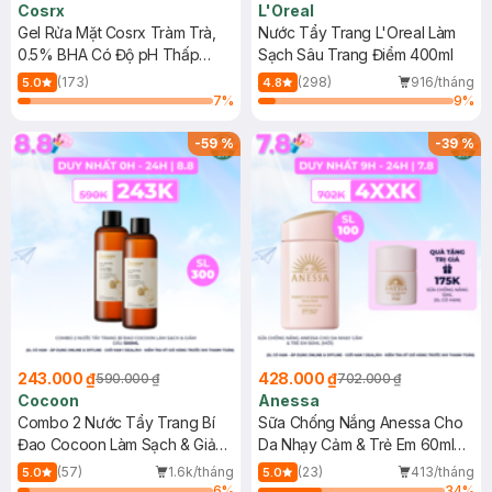
Cosrx
L'Oreal
Gel Rửa Mặt Cosrx Tràm Trà,
Nước Tẩy Trang L'Oreal Làm
0.5% BHA Có Độ pH Thấp
Sạch Sâu Trang Điểm 400ml
150ml
(173)
(298)
916/tháng
5.0
4.8
7
%
9
%
-
59
%
-
39
%
243.000 ₫
428.000 ₫
590.000 ₫
702.000 ₫
Cocoon
Anessa
Combo 2 Nước Tẩy Trang Bí
Sữa Chống Nắng Anessa Cho
Đao Cocoon Làm Sạch & Giảm
Da Nhạy Cảm & Trẻ Em 60ml
Dầu 500ml
(Mới)
(57)
1.6k/tháng
(23)
413/tháng
5.0
5.0
6
%
34
%