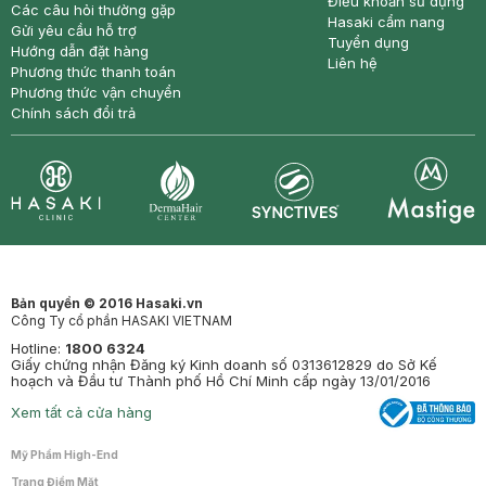
Điều khoản sử dụng
Các câu hỏi thường gặp
Hasaki cẩm nang
Gửi yêu cầu hỗ trợ
Tuyển dụng
Hướng dẫn đặt hàng
Liên hệ
Phương thức thanh toán
Phương thức vận chuyển
Chính sách đổi trả
Synctives
Clinic
Dermahair
Mastige
Bản quyền © 2016 Hasaki.vn
Công Ty cổ phần HASAKI VIETNAM
Hotline:
1800 6324
Giấy chứng nhận Đăng ký Kinh doanh số 0313612829 do Sở Kế
hoạch và Đầu tư Thành phố Hồ Chí Minh cấp ngày 13/01/2016
Xem tất cả cửa hàng
Mỹ Phẩm High-End
Trang Điểm Mặt