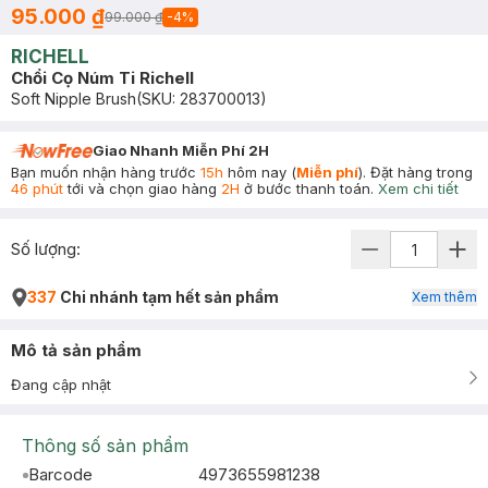
95.000 ₫
99.000 ₫
-
4
%
RICHELL
Chổi Cọ Núm Ti Richell
Soft Nipple Brush
(SKU:
283700013
)
Giao Nhanh Miễn Phí 2H
Bạn muốn nhận hàng trước
15h
hôm nay (
Miễn phí
). Đặt hàng trong
46 phút
tới và chọn giao hàng
2H
ở bước thanh toán.
Xem chi tiết
Số lượng:
337
Chi nhánh tạm hết sản phẩm
Xem thêm
Mô tả sản phẩm
Đang cập nhật
Thông số sản phẩm
Barcode
4973655981238