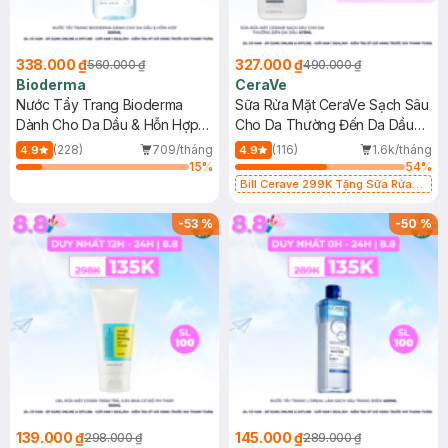
338.000 ₫
327.000 ₫
560.000 ₫
490.000 ₫
Bioderma
CeraVe
Nước Tẩy Trang Bioderma
Sữa Rửa Mặt CeraVe Sạch Sâu
Dành Cho Da Dầu & Hỗn Hợp
Cho Da Thường Đến Da Dầu
500ml
473ml
(228)
709/tháng
(116)
1.6k/tháng
4.9
4.9
15
%
54
%
Bill Cerave 299K Tặng Sữa Rửa
Mặt Cerave 30ml (SL có hạn)
-
53
%
-
50
%
139.000 ₫
145.000 ₫
298.000 ₫
289.000 ₫