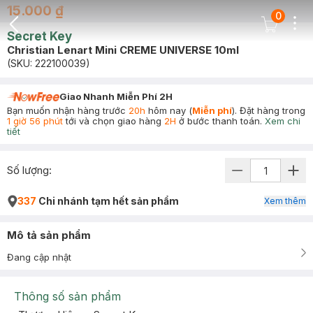
15.000 ₫
0
Dots
Cart Icon
Secret Key
Back Icon
Christian Lenart Mini CREME UNIVERSE 10ml
(SKU:
222100039
)
Giao Nhanh Miễn Phí 2H
Bạn muốn nhận hàng trước
20h
hôm nay (
Miễn phí
). Đặt hàng trong
1 giờ 56 phút
tới và chọn giao hàng
2H
ở bước thanh toán.
Xem chi
tiết
Số lượng:
337
Chi nhánh tạm hết sản phẩm
Xem thêm
Mô tả sản phẩm
Đang cập nhật
Thông số sản phẩm