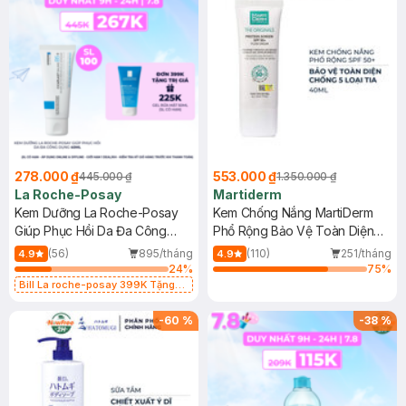
278.000 ₫
553.000 ₫
445.000 ₫
1.350.000 ₫
La Roche-Posay
Martiderm
Kem Dưỡng La Roche-Posay
Kem Chống Nắng MartiDerm
Giúp Phục Hồi Da Đa Công
Phổ Rộng Bảo Vệ Toàn Diện
Dụng 40ml
40ml
(56)
895/tháng
(110)
251/tháng
4.9
4.9
24
%
75
%
Bill La roche-posay 399K Tặng
Gel rửa mặt da dầu nhạy cảm 50ml
(SL có hạn)
-
60
%
-
38
%