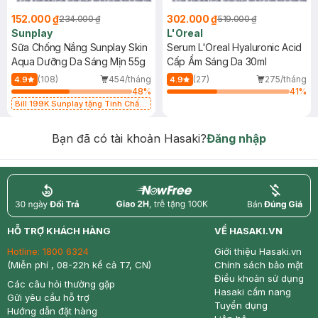
152.000 ₫
302.000 ₫
234.000 ₫
519.000 ₫
Sunplay
L'Oreal
Sữa Chống Nắng Sunplay Skin
Serum L'Oreal Hyaluronic Acid
Aqua Dưỡng Da Sáng Mịn 55g
Cấp Ẩm Sáng Da 30ml
(108)
454/tháng
(27)
275/tháng
4.9
4.9
48
%
41
%
Bill 199K Sunplay tặng Tinh Chất
Chống Nắng 7g trị giá 30K (SL có
hạn)
Bạn đã có tài khoản Hasaki?
Đăng nhập
return
nowfree
price
HỖ TRỢ KHÁCH HÀNG
VỀ HASAKI.VN
Hotline:
1800 6324
Giới thiệu Hasaki.vn
(Miễn phí , 08-22h kể cả T7, CN)
Chính sách bảo mật
Điều khoản sử dụng
Các câu hỏi thường gặp
Hasaki cẩm nang
Gửi yêu cầu hỗ trợ
Tuyển dụng
Hướng dẫn đặt hàng