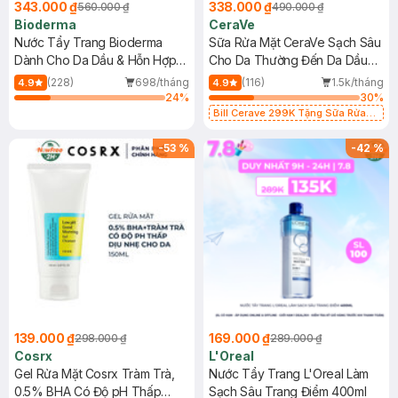
343.000 ₫
338.000 ₫
560.000 ₫
490.000 ₫
Bioderma
CeraVe
Nước Tẩy Trang Bioderma
Sữa Rửa Mặt CeraVe Sạch Sâu
Dành Cho Da Dầu & Hỗn Hợp
Cho Da Thường Đến Da Dầu
500ml
473ml
(228)
698/tháng
(116)
1.5k/tháng
4.9
4.9
24
%
30
%
Bill Cerave 299K Tặng Sữa Rửa
Mặt Cerave 30ml (SL có hạn)
-
53
%
-
42
%
139.000 ₫
169.000 ₫
298.000 ₫
289.000 ₫
Cosrx
L'Oreal
Gel Rửa Mặt Cosrx Tràm Trà,
Nước Tẩy Trang L'Oreal Làm
0.5% BHA Có Độ pH Thấp
Sạch Sâu Trang Điểm 400ml