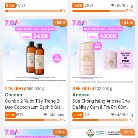
150ml
(173)
(298)
786/tháng
5.0
4.8
6
%
71
%
-
53
%
-
44
%
275.000 ₫
395.000 ₫
590.000 ₫
702.000 ₫
Cocoon
Anessa
Combo 2 Nước Tẩy Trang Bí
Sữa Chống Nắng Anessa Cho
Đao Cocoon Làm Sạch & Giảm
Da Nhạy Cảm & Trẻ Em 60ml
Dầu 500ml
(Mới)
(57)
1.4k/tháng
(23)
448/tháng
5.0
5.0
75
%
50
%
-
38
%
-
59
%