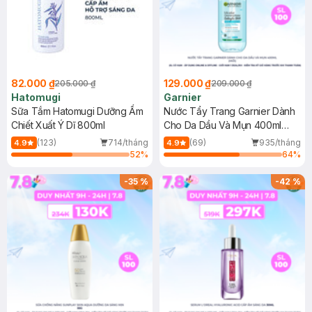
82.000 ₫
129.000 ₫
205.000 ₫
209.000 ₫
Hatomugi
Garnier
Sữa Tắm Hatomugi Dưỡng Ẩm
Nước Tẩy Trang Garnier Dành
Chiết Xuất Ý Dĩ 800ml
Cho Da Dầu Và Mụn 400ml
(Mới)
(123)
714/tháng
(69)
935/tháng
4.9
4.9
52
%
64
%
-
35
%
-
42
%