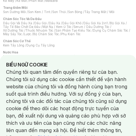
Kẻ Mày
/
Kẻ Mắt
/
Phấn Mắt
/
Mascara
Trang Điểm Môi
Son Dưỡng Môi
/
Son Kem / Tint
/
Son Thỏi
/
Son Bóng
/
Tẩy Trang Mắt / Môi
Chăm Sóc Tóc Và Da Đầu
Dầu Gội Và Dầu Xả
/
Dầu Gội
/
Dầu Xả
/
Dầu Gội Khô
/
Dầu Gội Xả 2in1
/
Bộ Gội Xả
/
Tẩy Tế Bào Chết Da Đầu
/
Mặt Nạ / Kem Ủ Tóc
/
Serum / Dầu Dưỡng Tóc
/
Xịt Dưỡng Tóc
/
Thuốc Nhuộm Tóc
/
Sản Phẩm Tạo Kiểu Tóc
/
Dụng Cụ Chăm Sóc Tóc
/
Máy Sấy Tóc
/
Lược
/
Bộ Chăm Sóc Tóc
/
Phụ Kiện Tóc
Chăm Sóc Cơ Thể
Kem Tẩy Lông
/
Dụng Cụ Tẩy Lông
Nước Hoa
Nước Hoa Nữ
/
Nước Hoa Nam
/
Nước Hoa Cao Cấp
/
Xịt Thơm Toàn Thân
/
Nước Hoa Vùng Kín
Notice about cookies usage
BIỂU NGỮ COOKIE
Chăm Sóc Cá Nhân
Chúng tôi quan tâm đến quyền riêng tư của bạn.
Chống Muỗi
/
Khẩu Trang
/
Máy Massage
/
Mặt Nạ Xông Hơi
/
Nước Rửa Tay
/
Sản Phẩm Chăm Sóc Khác
/
Bàn Chải Đánh Răng
/
Bàn Chải Điện
/
Chúng tôi sử dụng các cookie cần thiết để vận hành
Hỗ Trợ Trắng Răng
/
Kem Đánh Răng
/
Máy Tăm Nước
/
Nước Súc Miệng
/
Tăm / Chỉ Nha Khoa
/
Xịt Thơm Miệng
/
Dung Dịch Vệ Sinh
/
Dưỡng Vùng Kín
/
website của chúng tôi và đồng hành cùng bạn trong
Khăn Ướt Vệ Sinh Vùng Kín
/
Băng Vệ Sinh
/
Tampon
/
Bọt Cạo Râu
/
Dao Cạo Râu
/
Máy Cạo Râu
suốt quá trình điều hướng. Với sự đồng ý của bạn,
Vấn Đề Về Da
chúng tôi và các đối tác của chúng tôi cũng sử dụng
Da Dầu / Lỗ Chân Lông To
/
Da Khô / Mất Nước
/
Da Lão Hóa
/
Da Mụn
/
Da Nhạy Cảm / Kích Ứng
/
Da Xỉn Màu
/
Thâm / Nám / Tàn Nhang
/
cookie để theo dõi các hoạt động trực tuyến của
Quầng Thâm & Bọng Mắt
/
Sẹo
/
Viêm Da Cơ Địa
bạn, đề xuất nội dung và quảng cáo phù hợp với sở
Dụng Cụ / Phụ Kiện Chăm Sóc Da
Chat i
Bông Tẩy Trang
/
Khăn Lau Mặt Khô
/
Dụng Cụ / Máy Rửa Mặt
/
Máy Chăm Sóc Da
/
thích và ưu tiên của bạn cũng như các chức năng
Dụng Cụ Chăm Sóc Khác
liên quan đến mạng xã hội. Để biết thêm thông tin,