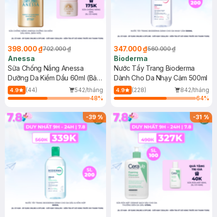
398.000 ₫
347.000 ₫
702.000 ₫
560.000 ₫
Anessa
Bioderma
Sữa Chống Nắng Anessa
Nước Tẩy Trang Bioderma
Dưỡng Da Kiềm Dầu 60ml (Bản
Dành Cho Da Nhạy Cảm 500ml
Mới)
(44)
542/tháng
(228)
842/tháng
4.9
4.9
48
%
64
%
-
39
%
-
31
%