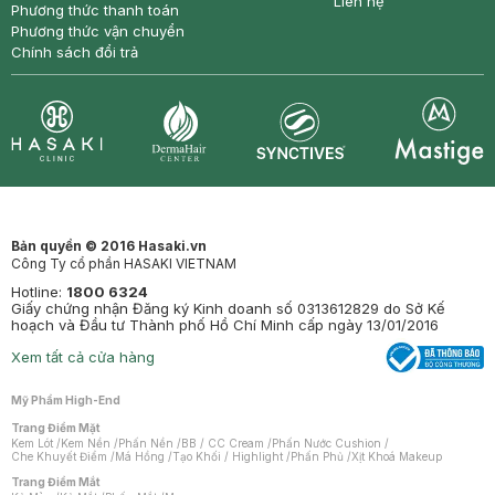
Liên hệ
Phương thức thanh toán
Phương thức vận chuyển
Chính sách đổi trả
Synctives
Clinic
Dermahair
Mastige
Bản quyền © 2016 Hasaki.vn
Công Ty cổ phần HASAKI VIETNAM
Hotline:
1800 6324
Giấy chứng nhận Đăng ký Kinh doanh số 0313612829 do Sở Kế
hoạch và Đầu tư Thành phố Hồ Chí Minh cấp ngày 13/01/2016
Xem tất cả cửa hàng
Mỹ Phẩm High-End
Trang Điểm Mặt
Kem Lót
/
Kem Nền
/
Phấn Nền
/
BB / CC Cream
/
Phấn Nước Cushion
/
Che Khuyết Điểm
/
Má Hồng
/
Tạo Khối / Highlight
/
Phấn Phủ
/
Xịt Khoá Makeup
Trang Điểm Mắt