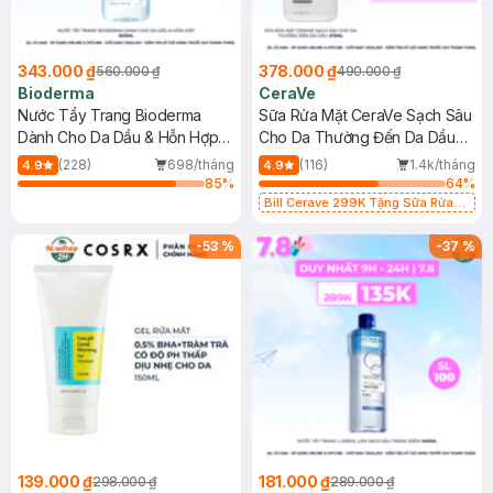
343.000 ₫
378.000 ₫
560.000 ₫
490.000 ₫
Bioderma
CeraVe
Nước Tẩy Trang Bioderma
Sữa Rửa Mặt CeraVe Sạch Sâu
Dành Cho Da Dầu & Hỗn Hợp
Cho Da Thường Đến Da Dầu
500ml
473ml
(228)
698/tháng
(116)
1.4k/tháng
4.9
4.9
85
%
64
%
Bill Cerave 299K Tặng Sữa Rửa
Mặt Cerave 30ml (SL có hạn)
-
53
%
-
37
%
139.000 ₫
181.000 ₫
298.000 ₫
289.000 ₫