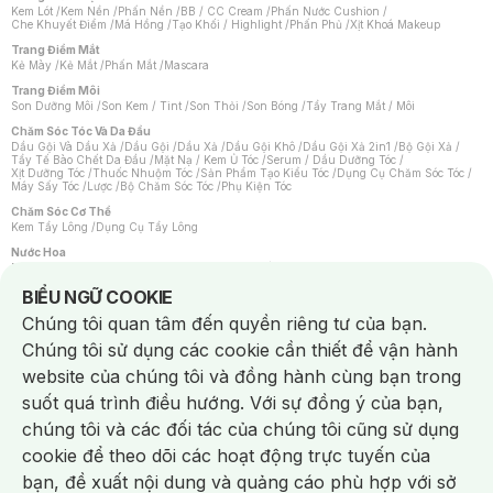
Kem Lót
/
Kem Nền
/
Phấn Nền
/
BB / CC Cream
/
Phấn Nước Cushion
/
Che Khuyết Điểm
/
Má Hồng
/
Tạo Khối / Highlight
/
Phấn Phủ
/
Xịt Khoá Makeup
Trang Điểm Mắt
Kẻ Mày
/
Kẻ Mắt
/
Phấn Mắt
/
Mascara
Trang Điểm Môi
Son Dưỡng Môi
/
Son Kem / Tint
/
Son Thỏi
/
Son Bóng
/
Tẩy Trang Mắt / Môi
Chăm Sóc Tóc Và Da Đầu
Dầu Gội Và Dầu Xả
/
Dầu Gội
/
Dầu Xả
/
Dầu Gội Khô
/
Dầu Gội Xả 2in1
/
Bộ Gội Xả
/
Tẩy Tế Bào Chết Da Đầu
/
Mặt Nạ / Kem Ủ Tóc
/
Serum / Dầu Dưỡng Tóc
/
Xịt Dưỡng Tóc
/
Thuốc Nhuộm Tóc
/
Sản Phẩm Tạo Kiểu Tóc
/
Dụng Cụ Chăm Sóc Tóc
/
Máy Sấy Tóc
/
Lược
/
Bộ Chăm Sóc Tóc
/
Phụ Kiện Tóc
Chăm Sóc Cơ Thể
Kem Tẩy Lông
/
Dụng Cụ Tẩy Lông
Nước Hoa
Nước Hoa Nữ
/
Nước Hoa Nam
/
Nước Hoa Cao Cấp
/
Xịt Thơm Toàn Thân
/
Nước Hoa Vùng Kín
Notice about cookies usage
BIỂU NGỮ COOKIE
Chăm Sóc Cá Nhân
Chúng tôi quan tâm đến quyền riêng tư của bạn.
Chống Muỗi
/
Khẩu Trang
/
Máy Massage
/
Mặt Nạ Xông Hơi
/
Nước Rửa Tay
/
Sản Phẩm Chăm Sóc Khác
/
Bàn Chải Đánh Răng
/
Bàn Chải Điện
/
Chúng tôi sử dụng các cookie cần thiết để vận hành
Hỗ Trợ Trắng Răng
/
Kem Đánh Răng
/
Máy Tăm Nước
/
Nước Súc Miệng
/
Tăm / Chỉ Nha Khoa
/
Xịt Thơm Miệng
/
Dung Dịch Vệ Sinh
/
Dưỡng Vùng Kín
/
website của chúng tôi và đồng hành cùng bạn trong
Khăn Ướt Vệ Sinh Vùng Kín
/
Băng Vệ Sinh
/
Tampon
/
Bọt Cạo Râu
/
Dao Cạo Râu
/
Máy Cạo Râu
suốt quá trình điều hướng. Với sự đồng ý của bạn,
Vấn Đề Về Da
chúng tôi và các đối tác của chúng tôi cũng sử dụng
Da Dầu / Lỗ Chân Lông To
/
Da Khô / Mất Nước
/
Da Lão Hóa
/
Da Mụn
/
Da Nhạy Cảm / Kích Ứng
/
Da Xỉn Màu
/
Thâm / Nám / Tàn Nhang
/
cookie để theo dõi các hoạt động trực tuyến của
Quầng Thâm & Bọng Mắt
/
Sẹo
/
Viêm Da Cơ Địa
bạn, đề xuất nội dung và quảng cáo phù hợp với sở
Dụng Cụ / Phụ Kiện Chăm Sóc Da