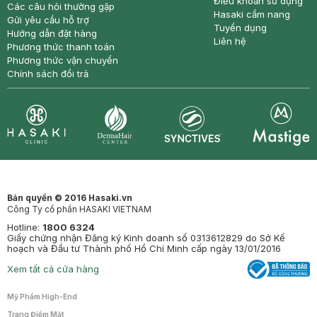
Điều khoản sử dụng
Các câu hỏi thường gặp
Hasaki cẩm nang
Gửi yêu cầu hỗ trợ
Tuyển dụng
Hướng dẫn đặt hàng
Liên hệ
Phương thức thanh toán
Phương thức vận chuyển
Chính sách đổi trả
Synctives
Clinic
Dermahair
Mastige
Bản quyền © 2016 Hasaki.vn
Công Ty cổ phần HASAKI VIETNAM
Hotline:
1800 6324
Giấy chứng nhận Đăng ký Kinh doanh số 0313612829 do Sở Kế
hoạch và Đầu tư Thành phố Hồ Chí Minh cấp ngày 13/01/2016
Xem tất cả cửa hàng
Mỹ Phẩm High-End
Trang Điểm Mặt