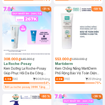
-
31
%
-
59
%
308.000 ₫
553.000 ₫
445.000 ₫
1.350.000 ₫
La Roche-Posay
Martiderm
Kem Dưỡng La Roche-Posay
Kem Chống Nắng MartiDerm
Giúp Phục Hồi Da Đa Công
Phổ Rộng Bảo Vệ Toàn Diện
Dụng 40ml
40ml
(56)
808/tháng
(110)
251/tháng
4.9
4.9
64
%
75
%
Bill La roche-posay 399K Tặng
Gel rửa mặt da dầu nhạy cảm 50ml
(SL có hạn)
-
60
%
-
36
%