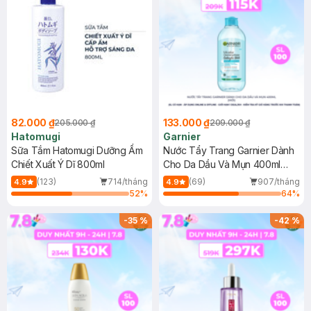
82.000 ₫
133.000 ₫
205.000 ₫
209.000 ₫
Hatomugi
Garnier
Sữa Tắm Hatomugi Dưỡng Ẩm
Nước Tẩy Trang Garnier Dành
Chiết Xuất Ý Dĩ 800ml
Cho Da Dầu Và Mụn 400ml
(Mới)
(123)
714/tháng
(69)
907/tháng
4.9
4.9
52
%
64
%
-
35
%
-
42
%