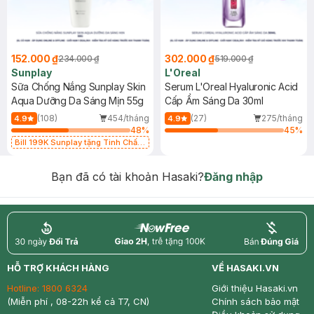
152.000 ₫
302.000 ₫
234.000 ₫
519.000 ₫
Sunplay
L'Oreal
Sữa Chống Nắng Sunplay Skin
Serum L'Oreal Hyaluronic Acid
Aqua Dưỡng Da Sáng Mịn 55g
Cấp Ẩm Sáng Da 30ml
(108)
454/tháng
(27)
275/tháng
4.9
4.9
48
%
45
%
Bill 199K Sunplay tặng Tinh Chất
Chống Nắng 7g trị giá 30K (SL có
hạn)
Bạn đã có tài khoản Hasaki?
Đăng nhập
return
nowfree
price
HỖ TRỢ KHÁCH HÀNG
VỀ HASAKI.VN
Hotline:
1800 6324
Giới thiệu Hasaki.vn
(Miễn phí , 08-22h kể cả T7, CN)
Chính sách bảo mật