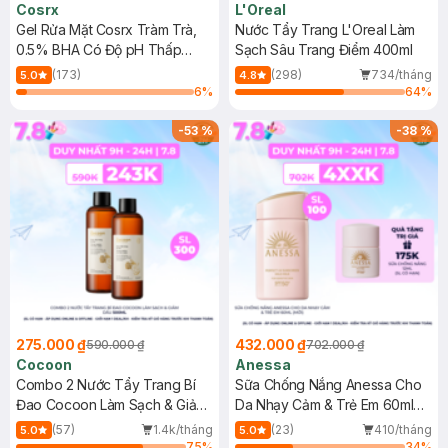
Cosrx
L'Oreal
Gel Rửa Mặt Cosrx Tràm Trà,
Nước Tẩy Trang L'Oreal Làm
0.5% BHA Có Độ pH Thấp
Sạch Sâu Trang Điểm 400ml
150ml
(173)
(298)
734/tháng
5.0
4.8
6
%
64
%
-
53
%
-
38
%
275.000 ₫
432.000 ₫
590.000 ₫
702.000 ₫
Cocoon
Anessa
Combo 2 Nước Tẩy Trang Bí
Sữa Chống Nắng Anessa Cho
Đao Cocoon Làm Sạch & Giảm
Da Nhạy Cảm & Trẻ Em 60ml
Dầu 500ml
(Mới)
(57)
1.4k/tháng
(23)
410/tháng
5.0
5.0
75
%
34
%