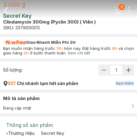
3.000 ₫
0
Dots
Cart Icon
Secret Key
Back Icon
Clindamycin 300mg (Pyclin 300) ( Viên )
(SKU:
337900001
)
Giao Nhanh Miễn Phí 2H
Bạn muốn nhận hàng trước
10h
hôm nay. Đặt hàng trước
8h
và chọn
giao hàng
2H
ở bước thanh toán.
Xem chi tiết
Số lượng:
337
Chi nhánh tạm hết sản phẩm
Xem thêm
Mô tả sản phẩm
Đang cập nhật
Thông số sản phẩm
Thương Hiệu
Secret Key