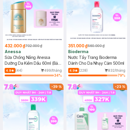
432.000 ₫
351.000 ₫
702.000 ₫
560.000 ₫
Anessa
Bioderma
Sữa Chống Nắng Anessa
Nước Tẩy Trang Bioderma
Dưỡng Da Kiềm Dầu 60ml (Bản
Dành Cho Da Nhạy Cảm 500ml
Mới)
(44)
499/tháng
(228)
832/tháng
4.9
4.9
34
%
79
%
-
39
%
-
23
%