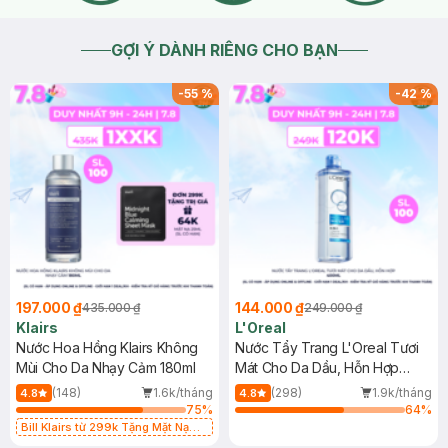
GỢI Ý DÀNH RIÊNG CHO BẠN
-
55
%
-
42
%
197.000 ₫
144.000 ₫
435.000 ₫
249.000 ₫
Klairs
L'Oreal
Nước Hoa Hồng Klairs Không
Nước Tẩy Trang L'Oreal Tươi
Mùi Cho Da Nhạy Cảm 180ml
Mát Cho Da Dầu, Hỗn Hợp
400ml
(148)
1.6k/tháng
(298)
1.9k/tháng
4.8
4.8
75
%
64
%
Bill Klairs từ 299k Tặng Mặt Nạ
Làm Dịu Da & Kiểm Soát Dầu Nhờn