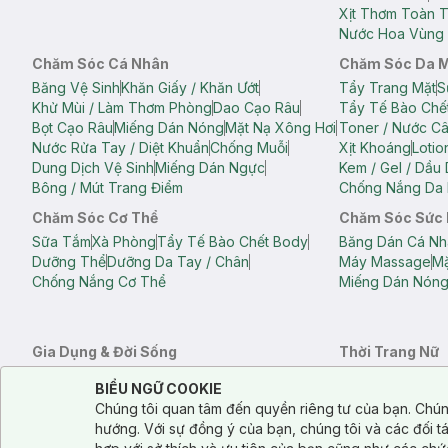
Xịt Thơm Toàn 
Nước Hoa Vùng 
Chăm Sóc Cá Nhân
Chăm Sóc Da 
Băng Vệ Sinh
Khăn Giấy / Khăn Ướt
Tẩy Trang Mặt
S
Khử Mùi / Làm Thơm Phòng
Dao Cạo Râu
Tẩy Tế Bào Chế
Bọt Cạo Râu
Miếng Dán Nóng
Mặt Nạ Xông Hơi
Toner / Nước C
Nước Rửa Tay / Diệt Khuẩn
Chống Muỗi
Xịt Khoáng
Lotio
Dung Dịch Vệ Sinh
Miếng Dán Ngực
Kem / Gel / Dầu
Bông / Mút Trang Điểm
Chống Nắng Da 
Chăm Sóc Cơ Thể
Chăm Sóc Sức
Sữa Tắm
Xà Phòng
Tẩy Tế Bào Chết Body
Băng Dán Cá Nh
Dưỡng Thể
Dưỡng Da Tay / Chân
Máy Massage
Mặ
Chống Nắng Cơ Thể
Miếng Dán Nón
Gia Dụng & Đời Sống
Thời Trang Nữ
Khăn Tắm
Bông Tắm / Phụ Kiện Tắm
Áo Crop Top N
Notice about cookies usage
Cookie Consent
BIỂU NGỮ COOKIE
Phụ Kiện Điện Thoại
Quạt Cầm Tay / Quạt Mini
Áo Thun Nữ
Áo 
Chúng tôi quan tâm đến quyền riêng tư của bạn. Chún
Khử Mùi / Làm Thơm Phòng
Nước Giặt
Nước Xả
Quần Lót Nữ
Quầ
hướng. Với sự đồng ý của bạn, chúng tôi và các đối 
Balo
Túi Xách