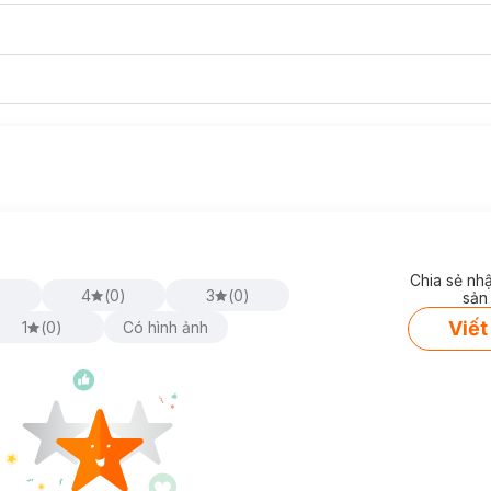
Chia sẻ nh
)
4
(
0
)
3
(
0
)
sản
Viết
1
(
0
)
Có hình ảnh