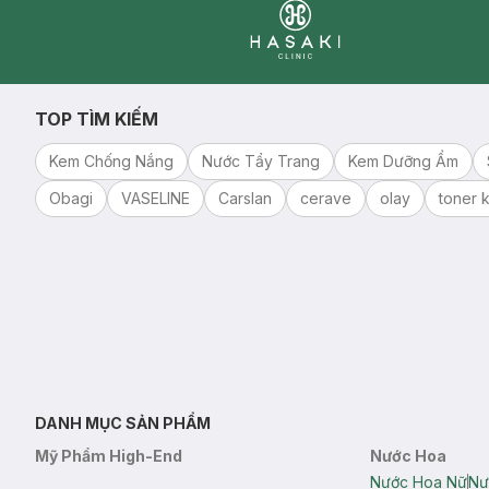
Clinic
TOP TÌM KIẾM
Kem Chống Nắng
Nước Tẩy Trang
Kem Dưỡng Ẩm
Obagi
VASELINE
Carslan
cerave
olay
toner k
DANH MỤC SẢN PHẨM
Mỹ Phẩm High-End
Nước Hoa
Nước Hoa Nữ
Nư