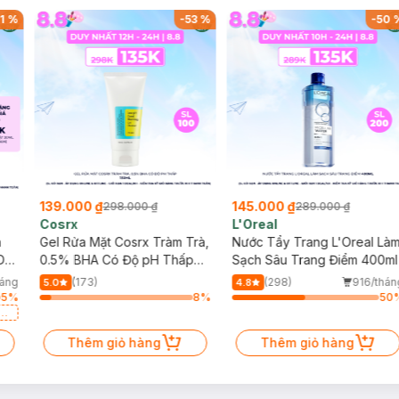
1
%
-
53
%
-
50
139.000 ₫
145.000 ₫
298.000 ₫
289.000 ₫
Cosrx
L'Oreal
h
Gel Rửa Mặt Cosrx Tràm Trà,
Nước Tẩy Trang L'Oreal Là
Da
0.5% BHA Có Độ pH Thấp
Sạch Sâu Trang Điểm 400ml
150ml
háng
(173)
(298)
916/thán
5.0
4.8
5
%
8
%
50
a
Thêm giỏ hàng
Thêm giỏ hàng