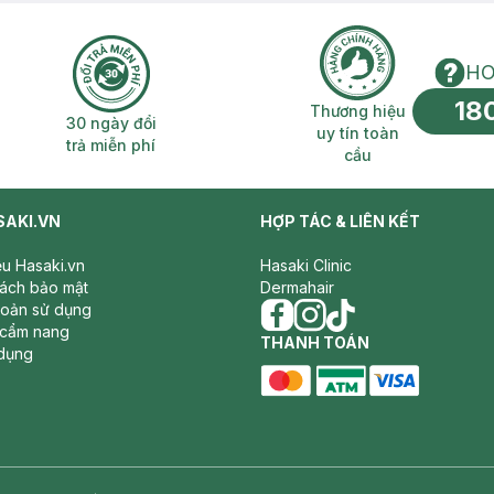
HO
18
n phí 2H
30 ngày đổi trả miễn phí
Thương hiệu uy 
Thương hiệu
30 ngày đổi
uy tín toàn
trả miễn phí
cầu
SAKI.VN
HỢP TÁC & LIÊN KẾT
iệu Hasaki.vn
Hasaki Clinic
sách bảo mật
Dermahair
hoản sử dụng
 cẩm nang
facebook
THANH TOÁN
instagram
tiktok
dụng
master card
ATM card
visa card