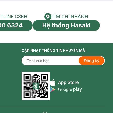
TLINE CSKH
TÌM CHI NHÁNH
HOTLINE CSKH
Tìm chi nhánh
00 6324
Hệ thống Hasaki
tín toàn cầu
CẬP NHẬT THÔNG TIN KHUYẾN MÃI
Đăng ký
Appstore icon
Goolge Play icon