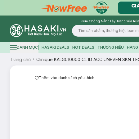
Kem Chống Nắng
Tẩy Trang
Sữa Rửa
Logo
DANH MỤC
HASAKI DEALS
HOT DEALS
THƯƠNG HIỆU
HÀNG 
Hamburger icon
Trang chủ
Clinique KALG010000 CL ID ACC UNEVEN SKN TE
Thêm vào danh sách yêu thích