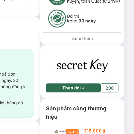
huyện, toàn Quốc từ 249K)
Đổi trả
trong
30 ngày
Xem thêm
 hoá đơn
 ngày. 30
không đăng kí
Theo dõi
+
200
ính hãng có
Sản phẩm cùng thương
hiệu
318.000 ₫
-
40
%