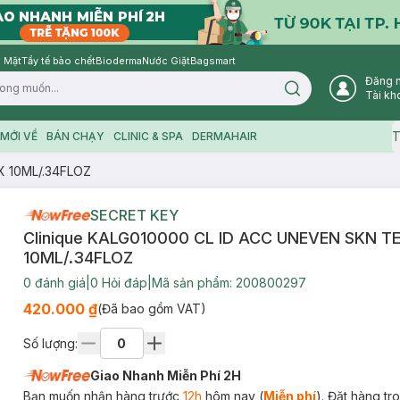
 Mặt
Tẩy tế bào chết
Bioderma
Nước Giặt
Bagsmart
Đăng 
Search icon
Tài kh
T
MỚI VỀ
BÁN CHẠY
CLINIC & SPA
DERMAHAIR
X 10ML/.34FLOZ
SECRET KEY
Clinique KALG010000 CL ID ACC UNEVEN SKN T
10ML/.34FLOZ
0
đánh giá
|
0
Hỏi đáp
|
Mã sản phẩm:
200800297
420.000 ₫
(Đã bao gồm VAT)
Số lượng:
Giao Nhanh Miễn Phí 2H
Bạn muốn nhận hàng trước
12h
hôm nay (
Miễn phí
). Đặt hàng t