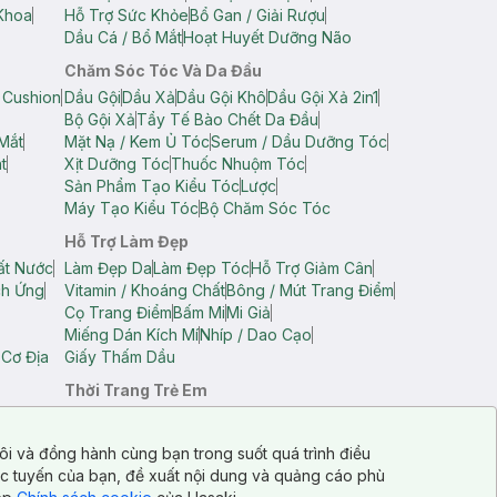
Khoa
Hỗ Trợ Sức Khỏe
Bổ Gan / Giải Rượu
Dầu Cá / Bổ Mắt
Hoạt Huyết Dưỡng Não
Chăm Sóc Tóc Và Da Đầu
 Cushion
Dầu Gội
Dầu Xả
Dầu Gội Khô
Dầu Gội Xả 2in1
Bộ Gội Xả
Tẩy Tế Bào Chết Da Đầu
Mắt
Mặt Nạ / Kem Ủ Tóc
Serum / Dầu Dưỡng Tóc
t
Xịt Dưỡng Tóc
Thuốc Nhuộm Tóc
Sản Phẩm Tạo Kiểu Tóc
Lược
Máy Tạo Kiểu Tóc
Bộ Chăm Sóc Tóc
Hỗ Trợ Làm Đẹp
ất Nước
Làm Đẹp Da
Làm Đẹp Tóc
Hỗ Trợ Giảm Cân
ch Ứng
Vitamin / Khoáng Chất
Bông / Mút Trang Điểm
Cọ Trang Điểm
Bấm Mi
Mi Giả
Miếng Dán Kích Mí
Nhíp / Dao Cạo
 Cơ Địa
Giấy Thấm Dầu
Thời Trang Trẻ Em
op Nam
Áo Dây Trẻ Em
Áo Thun Trẻ Em
Áo Sát Nách Trẻ Em
Quần Short Trẻ Em
ôi và đồng hành cùng bạn trong suốt quá trình điều
ực tuyến của bạn, đề xuất nội dung và quảng cáo phù