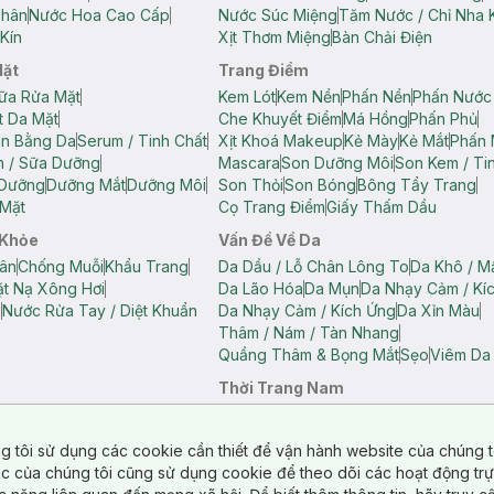
Thân
Nước Hoa Cao Cấp
Nước Súc Miệng
Tăm Nước / Chỉ Nha 
Kín
Xịt Thơm Miệng
Bàn Chải Điện
Mặt
Trang Điểm
ữa Rửa Mặt
Kem Lót
Kem Nền
Phấn Nền
Phấn Nước
t Da Mặt
Che Khuyết Điểm
Má Hồng
Phấn Phủ
ân Bằng Da
Serum / Tinh Chất
Xịt Khoá Makeup
Kẻ Mày
Kẻ Mắt
Phấn 
n / Sữa Dưỡng
Mascara
Son Dưỡng Môi
Son Kem / Tin
 Dưỡng
Dưỡng Mắt
Dưỡng Môi
Son Thỏi
Son Bóng
Bông Tẩy Trang
Mặt
Cọ Trang Điểm
Giấy Thấm Dầu
 Khỏe
Vấn Đề Về Da
ân
Chống Muỗi
Khẩu Trang
Da Dầu / Lỗ Chân Lông To
Da Khô / M
t Nạ Xông Hơi
Da Lão Hóa
Da Mụn
Da Nhạy Cảm / Kí
g
Nước Rửa Tay / Diệt Khuẩn
Da Nhạy Cảm / Kích Ứng
Da Xỉn Màu
Thâm / Nám / Tàn Nhang
Quầng Thâm & Bọng Mắt
Sẹo
Viêm Da
Thời Trang Nam
ữ
Áo Hai Dây Nữ
Áo Polo Nữ
Áo Polo Nam
Áo Thun Nam
Áo Tank T
Tank Top Nữ
Quần Dài Nữ
Quần Lót Nam
Quần Short Nam
g tôi sử dụng các cookie cần thiết để vận hành website của chúng t
n Short Nữ
tác của chúng tôi cũng sử dụng cookie để theo dõi các hoạt động tr