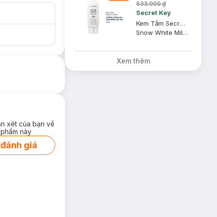
533.000 ₫
Secret Key
Kem Tắm Secret Key Dưỡng Sáng Da Mặt Và Cơ Thể 200g
Snow White Milky Pack
Xem thêm
ận xét của bạn về
 phẩm này
 đánh giá