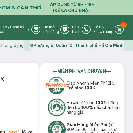
0
nhập
/
Đăng ký
Hệ thống
Bảo
Hỗ trợ
User Icon
Store Icon
Warranty Icon
Phone Icon
Cart I
oản
cửa hàng
hành
khách hàng
ải ứng dụng
Phường 8, Quận 10, Thành phố Hồ Chí Minh
Map icon
MIỄN PHÍ VẬN CHUYỂN
EX
Giao Nhanh Miễn Phí 2H.
Trễ tặng 100K
Hasaki đền bù
100%
hãng
đền bù
100%
nếu phát hiện
hàng giả
Giao Hàng Miễn Phí
(từ
90K tại 60 Tỉnh Thành trừ
rong
25 phút
tới và