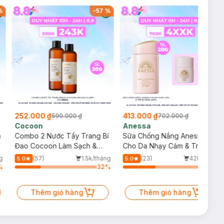
%
-
57
%
-
41
%
252.000 ₫
413.000 ₫
590.000 ₫
702.000 ₫
Cocoon
Anessa
m
Combo 2 Nước Tẩy Trang Bí
Sữa Chống Nắng Anessa
Đao Cocoon Làm Sạch &
Cho Da Nhạy Cảm & Trẻ Em
Giảm Dầu 500ml
60ml (Mới)
g
(57)
1.5k/tháng
(23)
428/tháng
5.0
5.0
%
32
%
40
%
Thêm giỏ hàng
Thêm giỏ hàng