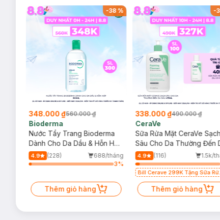
-
38
%
-
38
%
-
3
348.000 ₫
338.000 ₫
560.000 ₫
490.000 ₫
Bioderma
CeraVe
rma
Nước Tẩy Trang Bioderma
Sữa Rửa Mặt CeraVe Sạc
m
Dành Cho Da Dầu & Hỗn Hợp
Sâu Cho Da Thường Đến 
500ml
Dầu 473ml
/tháng
(228)
688/tháng
(116)
1.5k/t
4.9
4.9
5
%
3
%
Bill Cerave 299K Tặng Sữa Rử
Mặt Cerave 30ml (SL có hạn)
Thêm giỏ hàng
Thêm giỏ hàng