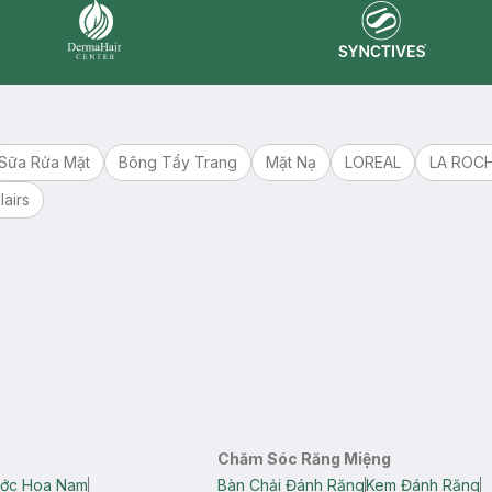
Synctives
Dermahair
Sữa Rửa Mặt
Bông Tẩy Trang
Mặt Nạ
LOREAL
LA ROC
lairs
Chăm Sóc Răng Miệng
ớc Hoa Nam
Bàn Chải Đánh Răng
Kem Đánh Răng