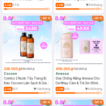
150ml
(173)
(298)
916/tháng
5.0
4.8
8
%
58
%
-
60
%
-
42
%
236.000 ₫
406.000 ₫
590.000 ₫
702.000 ₫
Cocoon
Anessa
Combo 2 Nước Tẩy Trang Bí
Sữa Chống Nắng Anessa Cho
Đao Cocoon Làm Sạch & Giảm
Da Nhạy Cảm & Trẻ Em 60ml
Dầu 500ml
(Mới)
(57)
1.6k/tháng
(23)
436/tháng
5.0
5.0
87
%
49
%
-
42
%
-
58
%