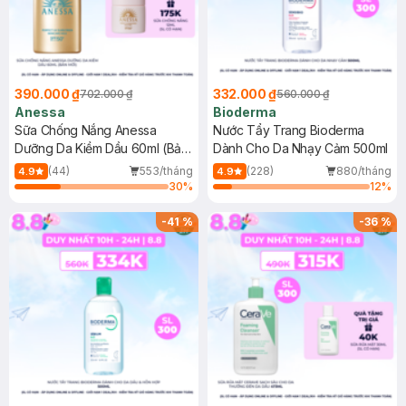
390.000 ₫
332.000 ₫
702.000 ₫
560.000 ₫
Anessa
Bioderma
Sữa Chống Nắng Anessa
Nước Tẩy Trang Bioderma
Dưỡng Da Kiềm Dầu 60ml (Bản
Dành Cho Da Nhạy Cảm 500ml
Mới)
(44)
553/tháng
(228)
880/tháng
4.9
4.9
30
%
12
%
-
41
%
-
36
%