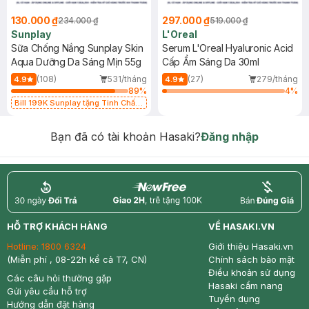
130.000 ₫
297.000 ₫
234.000 ₫
519.000 ₫
Sunplay
L'Oreal
Sữa Chống Nắng Sunplay Skin
Serum L'Oreal Hyaluronic Acid
Aqua Dưỡng Da Sáng Mịn 55g
Cấp Ẩm Sáng Da 30ml
(108)
531/tháng
(27)
279/tháng
4.9
4.9
89
%
4
%
Bill 199K Sunplay tặng Tinh Chất
Chống Nắng 7g trị giá 30K (SL có
hạn)
Bạn đã có tài khoản Hasaki?
Đăng nhập
return
nowfree
price
HỖ TRỢ KHÁCH HÀNG
VỀ HASAKI.VN
Hotline:
1800 6324
Giới thiệu Hasaki.vn
(Miễn phí , 08-22h kể cả T7, CN)
Chính sách bảo mật
Điều khoản sử dụng
Các câu hỏi thường gặp
Hasaki cẩm nang
Gửi yêu cầu hỗ trợ
Tuyển dụng
Hướng dẫn đặt hàng