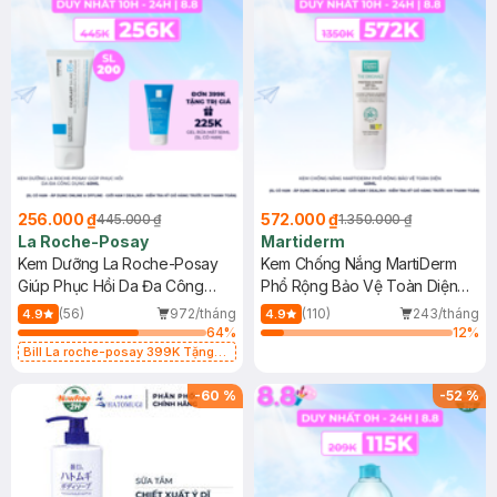
256.000 ₫
572.000 ₫
445.000 ₫
1.350.000 ₫
La Roche-Posay
Martiderm
Kem Dưỡng La Roche-Posay
Kem Chống Nắng MartiDerm
Giúp Phục Hồi Da Đa Công
Phổ Rộng Bảo Vệ Toàn Diện
Dụng 40ml
40ml
(56)
972/tháng
(110)
243/tháng
4.9
4.9
64
%
12
%
Bill La roche-posay 399K Tặng
Gel rửa mặt da dầu nhạy cảm 50ml
(SL có hạn)
-
60
%
-
52
%