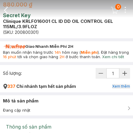
880.000 ₫
0
Dots
Cart Icon
Secret Key
Back Icon
Clinique KRLF016001 CL ID DD OIL CONTROL GEL
115ML/3.9FLOZ
(SKU:
200800301
)
Giao Nhanh Miễn Phí 2H
Bạn muốn nhận hàng trước
14h
hôm nay (
Miễn phí
). Đặt hàng trong
16 phút
tới và chọn giao hàng
2H
ở bước thanh toán.
Xem chi tiết
Số lượng:
337
Chi nhánh tạm hết sản phẩm
Xem thêm
Mô tả sản phẩm
Đang cập nhật
Thông số sản phẩm