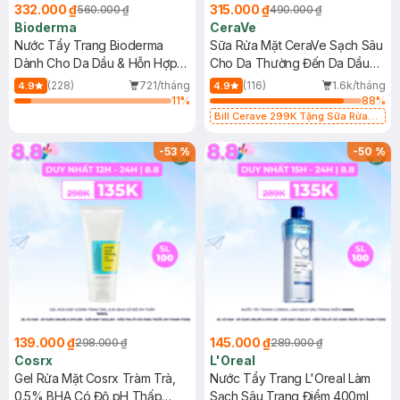
332.000 ₫
315.000 ₫
560.000 ₫
490.000 ₫
Bioderma
CeraVe
Nước Tẩy Trang Bioderma
Sữa Rửa Mặt CeraVe Sạch Sâu
Dành Cho Da Dầu & Hỗn Hợp
Cho Da Thường Đến Da Dầu
500ml
473ml
(228)
721/tháng
(116)
1.6k/tháng
4.9
4.9
11
%
88
%
Bill Cerave 299K Tặng Sữa Rửa
Mặt Cerave 30ml (SL có hạn)
-
53
%
-
50
%
139.000 ₫
145.000 ₫
298.000 ₫
289.000 ₫
Cosrx
L'Oreal
Gel Rửa Mặt Cosrx Tràm Trà,
Nước Tẩy Trang L'Oreal Làm
0.5% BHA Có Độ pH Thấp
Sạch Sâu Trang Điểm 400ml