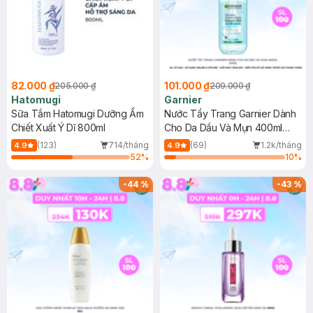
82.000 ₫
101.000 ₫
205.000 ₫
209.000 ₫
Hatomugi
Garnier
Sữa Tắm Hatomugi Dưỡng Ẩm
Nước Tẩy Trang Garnier Dành
Chiết Xuất Ý Dĩ 800ml
Cho Da Dầu Và Mụn 400ml
(Mới)
(123)
714/tháng
(69)
1.2k/tháng
4.9
4.9
52
%
10
%
-
44
%
-
43
%