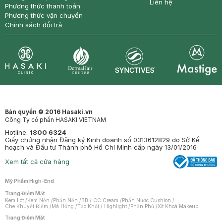
Liên hệ
Phương thức thanh toán
Phương thức vận chuyển
Chính sách đổi trả
Synctives
Clinic
Dermahair
Mastige
Bản quyền © 2016 Hasaki.vn
Công Ty cổ phần HASAKI VIETNAM
Hotline:
1800 6324
Giấy chứng nhận Đăng ký Kinh doanh số 0313612829 do Sở Kế
hoạch và Đầu tư Thành phố Hồ Chí Minh cấp ngày 13/01/2016
Xem tất cả cửa hàng
Mỹ Phẩm High-End
Trang Điểm Mặt
Kem Lót
/
Kem Nền
/
Phấn Nền
/
BB / CC Cream
/
Phấn Nước Cushion
/
Che Khuyết Điểm
/
Má Hồng
/
Tạo Khối / Highlight
/
Phấn Phủ
/
Xịt Khoá Makeup
Trang Điểm Mắt