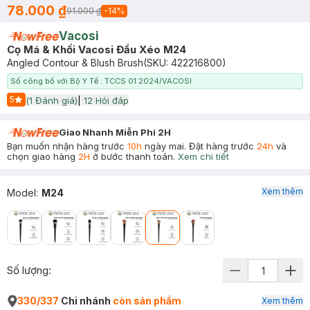
78.000 ₫
91.000 ₫
-
14
%
Vacosi
Cọ Má & Khối Vacosi Đầu Xéo M24
Angled Contour & Blush Brush
(SKU:
422216800
)
Số công bố với Bộ Y Tế : TCCS 01:2024/VACOSI
5
(
1
Đánh giá)
|
12
Hỏi đáp
Start Icon
Giao Nhanh Miễn Phí 2H
Bạn muốn nhận hàng trước
10h
ngày mai. Đặt hàng trước
24h
và
chọn giao hàng
2H
ở bước thanh toán.
Xem chi tiết
Xem thêm
Model
:
M24
Số lượng:
330/337
Chi nhánh
còn sản phẩm
Xem thêm