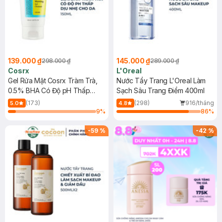
139.000 ₫
145.000 ₫
298.000 ₫
289.000 ₫
Cosrx
L'Oreal
Gel Rửa Mặt Cosrx Tràm Trà,
Nước Tẩy Trang L'Oreal Làm
0.5% BHA Có Độ pH Thấp
Sạch Sâu Trang Điểm 400ml
150ml
(173)
(298)
916/tháng
5.0
4.8
9
%
86
%
-
59
%
-
42
%