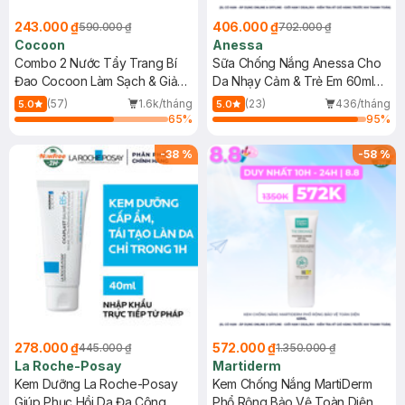
243.000 ₫
406.000 ₫
590.000 ₫
702.000 ₫
Cocoon
Anessa
Combo 2 Nước Tẩy Trang Bí
Sữa Chống Nắng Anessa Cho
Đao Cocoon Làm Sạch & Giảm
Da Nhạy Cảm & Trẻ Em 60ml
Dầu 500ml
(Mới)
(57)
1.6k/tháng
(23)
436/tháng
5.0
5.0
65
%
95
%
-
38
%
-
58
%
278.000 ₫
572.000 ₫
445.000 ₫
1.350.000 ₫
La Roche-Posay
Martiderm
Kem Dưỡng La Roche-Posay
Kem Chống Nắng MartiDerm
Giúp Phục Hồi Da Đa Công
Phổ Rộng Bảo Vệ Toàn Diện