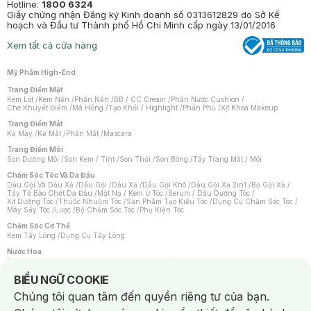
Hotline:
1800 6324
Giấy chứng nhận Đăng ký Kinh doanh số 0313612829 do Sở Kế
hoạch và Đầu tư Thành phố Hồ Chí Minh cấp ngày 13/01/2016
Xem tất cả cửa hàng
Mỹ Phẩm High-End
Trang Điểm Mặt
Kem Lót
/
Kem Nền
/
Phấn Nền
/
BB / CC Cream
/
Phấn Nước Cushion
/
Che Khuyết Điểm
/
Má Hồng
/
Tạo Khối / Highlight
/
Phấn Phủ
/
Xịt Khoá Makeup
Trang Điểm Mắt
Kẻ Mày
/
Kẻ Mắt
/
Phấn Mắt
/
Mascara
Trang Điểm Môi
Son Dưỡng Môi
/
Son Kem / Tint
/
Son Thỏi
/
Son Bóng
/
Tẩy Trang Mắt / Môi
Chăm Sóc Tóc Và Da Đầu
Dầu Gội Và Dầu Xả
/
Dầu Gội
/
Dầu Xả
/
Dầu Gội Khô
/
Dầu Gội Xả 2in1
/
Bộ Gội Xả
/
Tẩy Tế Bào Chết Da Đầu
/
Mặt Nạ / Kem Ủ Tóc
/
Serum / Dầu Dưỡng Tóc
/
Xịt Dưỡng Tóc
/
Thuốc Nhuộm Tóc
/
Sản Phẩm Tạo Kiểu Tóc
/
Dụng Cụ Chăm Sóc Tóc
/
Máy Sấy Tóc
/
Lược
/
Bộ Chăm Sóc Tóc
/
Phụ Kiện Tóc
Chăm Sóc Cơ Thể
Kem Tẩy Lông
/
Dụng Cụ Tẩy Lông
Nước Hoa
Nước Hoa Nữ
/
Nước Hoa Nam
/
Nước Hoa Cao Cấp
/
Xịt Thơm Toàn Thân
/
Nước Hoa Vùng Kín
Notice about cookies usage
BIỂU NGỮ COOKIE
Chăm Sóc Cá Nhân
Chúng tôi quan tâm đến quyền riêng tư của bạn.
Chống Muỗi
/
Khẩu Trang
/
Máy Massage
/
Mặt Nạ Xông Hơi
/
Nước Rửa Tay
/
Sản Phẩm Chăm Sóc Khác
/
Bàn Chải Đánh Răng
/
Bàn Chải Điện
/