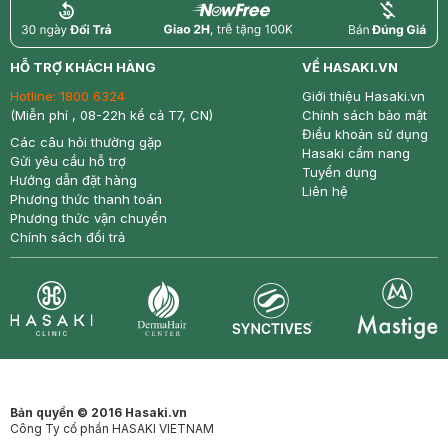
return
nowfree
price
HỖ TRỢ KHÁCH HÀNG
VỀ HASAKI.VN
Hotline:
1800 6324
Giới thiệu Hasaki.vn
(Miễn phí , 08-22h kể cả T7, CN)
Chính sách bảo mật
Điều khoản sử dụng
Các câu hỏi thường gặp
Hasaki cẩm nang
Gửi yêu cầu hỗ trợ
Tuyển dụng
Hướng dẫn đặt hàng
Liên hệ
Phương thức thanh toán
Phương thức vận chuyển
Chính sách đổi trả
Synctives
Clinic
Dermahair
Mastige
Bản quyền © 2016 Hasaki.vn
Công Ty cổ phần HASAKI VIETNAM