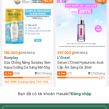
-
42
%
-
43
%
136.000 ₫
297.000 ₫
234.000 ₫
519.000 ₫
Sunplay
L'Oreal
Sữa Chống Nắng Sunplay Skin
Serum L'Oreal Hyaluronic Acid
Aqua Dưỡng Da Sáng Mịn 55g
Cấp Ẩm Sáng Da 30ml
(108)
507/tháng
(27)
279/tháng
4.9
4.9
46
%
23
%
Bill 199K Sunplay tặng Tinh Chất
Chống Nắng 7g trị giá 30K (SL có
hạn)
Bạn đã có tài khoản Hasaki?
Đăng nhập