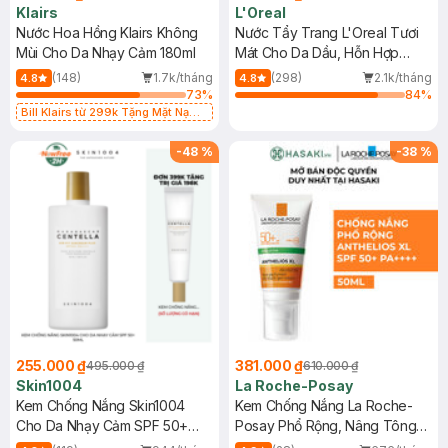
Klairs
L'Oreal
Nước Hoa Hồng Klairs Không
Nước Tẩy Trang L'Oreal Tươi
Mùi Cho Da Nhạy Cảm 180ml
Mát Cho Da Dầu, Hỗn Hợp
400ml
(148)
1.7k/tháng
(298)
2.1k/tháng
4.8
4.8
73
%
84
%
Bill Klairs từ 299k Tặng Mặt Nạ
Làm Dịu Da & Kiểm Soát Dầu Nhờn
25ml (SL Có Hạn)
-
48
%
-
38
%
255.000 ₫
381.000 ₫
495.000 ₫
610.000 ₫
Skin1004
La Roche-Posay
Kem Chống Nắng Skin1004
Kem Chống Nắng La Roche-
Cho Da Nhạy Cảm SPF 50+
Posay Phổ Rộng, Nâng Tông
50ml
Kiềm Dầu 50ml