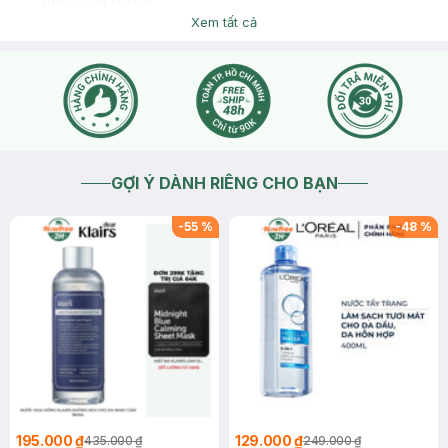
2026-02-14
Thích
0
Xem tất cả
GỢI Ý DÀNH RIÊNG CHO BẠN
-
55
%
-
48
%
195.000 ₫
129.000 ₫
435.000 ₫
249.000 ₫