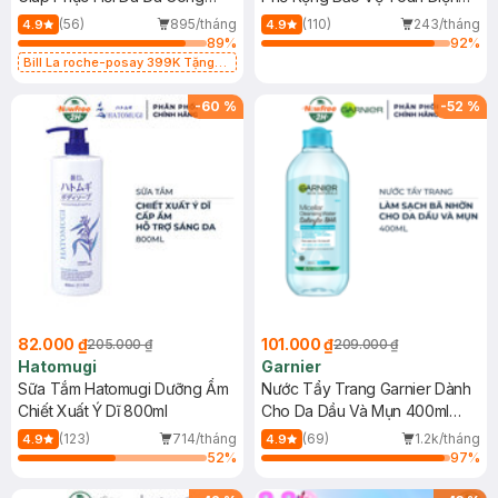
Dụng 40ml
40ml
(56)
895/tháng
(110)
243/tháng
4.9
4.9
89
%
92
%
Bill La roche-posay 399K Tặng
Gel rửa mặt da dầu nhạy cảm 50ml
(SL có hạn)
-
60
%
-
52
%
82.000 ₫
101.000 ₫
205.000 ₫
209.000 ₫
Hatomugi
Garnier
Sữa Tắm Hatomugi Dưỡng Ẩm
Nước Tẩy Trang Garnier Dành
Chiết Xuất Ý Dĩ 800ml
Cho Da Dầu Và Mụn 400ml
(Mới)
(123)
714/tháng
(69)
1.2k/tháng
4.9
4.9
52
%
97
%