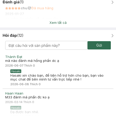
Đánh giá
(
1
)
chu
Đã mua hàng
2025-01-27
cọ mềm, ăn phấn, dễ vệ sinh lắm ạ
Xem tất cả
Hỏi đáp
(
12
)
Gửi
Thành Đạt
mã nào đánh má hồng phấn dc ạ
2026-06-07
Thích
0
Hasaki
Hasaki xin chào bạn, để tiện hỗ trợ hơn cho bạn, bạn vào
mục chat để bên mình tư vấn trực tiếp nhé !
2026-06-08
Thích
0
Haan Haan
M33 đánh má phấn đc ko ạ
2026-02-14
Thích
0
Hasaki
Dạ được bạn nhé.