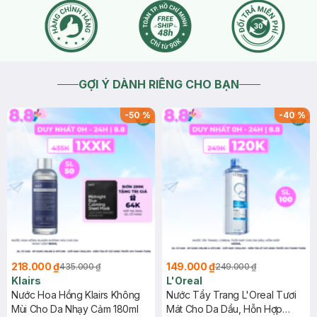
GỢI Ý DÀNH RIÊNG CHO BẠN
-
50
%
-
40
%
218.000 ₫
149.000 ₫
435.000 ₫
249.000 ₫
Klairs
L'Oreal
Nước Hoa Hồng Klairs Không
Nước Tẩy Trang L'Oreal Tươi
Mùi Cho Da Nhạy Cảm 180ml
Mát Cho Da Dầu, Hỗn Hợp