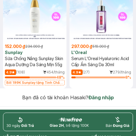
152.000 ₫
297.000 ₫
234.000 ₫
519.000 ₫
Sunplay
L'Oreal
Sữa Chống Nắng Sunplay Skin
Serum L'Oreal Hyaluronic Acid
Aqua Dưỡng Da Sáng Mịn 55g
Cấp Ẩm Sáng Da 30ml
(108)
454/tháng
(27)
279/tháng
4.9
4.9
48
%
8
%
Bill 199K Sunplay tặng Tinh Chất
Chống Nắng 7g trị giá 30K (SL có
hạn)
Bạn đã có tài khoản Hasaki?
Đăng nhập
return
nowfree
price