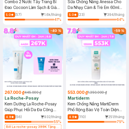
Combo 2 Nước Tẩy Trang Bí
Sữa Chống Nắng Anessa Cho
Đao Cocoon Làm Sạch & Giảm
Da Nhạy Cảm & Trẻ Em 60ml
Dầu 500ml
(Mới)
(57)
1.6k/tháng
(23)
394/tháng
5.0
5.0
41
%
64
%
-
40
%
-
59
%
267.000 ₫
553.000 ₫
445.000 ₫
1.350.000 ₫
La Roche-Posay
Martiderm
Kem Dưỡng La Roche-Posay
Kem Chống Nắng MartiDerm
Giúp Phục Hồi Da Đa Công
Phổ Rộng Bảo Vệ Toàn Diện
Dụng 40ml
40ml
(56)
932/tháng
(110)
251/tháng
4.9
4.9
55
%
75
%
Bill La roche-posay 399K Tặng