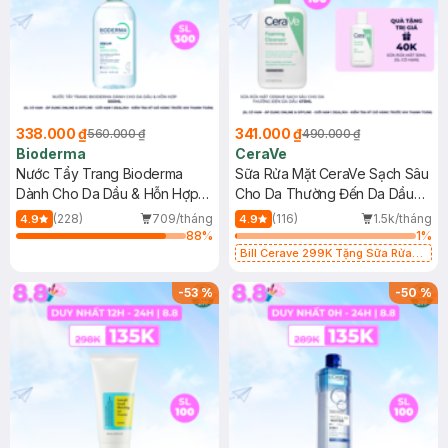
338.000 ₫
341.000 ₫
560.000 ₫
490.000 ₫
Bioderma
CeraVe
Nước Tẩy Trang Bioderma
Sữa Rửa Mặt CeraVe Sạch Sâu
Dành Cho Da Dầu & Hỗn Hợp
Cho Da Thường Đến Da Dầu
500ml
473ml
(228)
709/tháng
(116)
1.5k/tháng
4.9
4.9
88
%
1
%
Bill Cerave 299K Tặng Sữa Rửa
Mặt Cerave 30ml (SL có hạn)
-
53
%
-
50
%