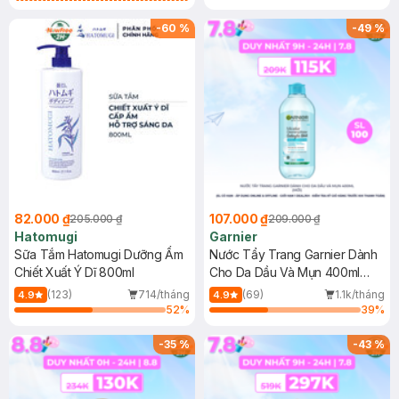
Gel rửa mặt da dầu nhạy cảm 50ml
(SL có hạn)
-
60
%
-
49
%
82.000 ₫
107.000 ₫
205.000 ₫
209.000 ₫
Hatomugi
Garnier
Sữa Tắm Hatomugi Dưỡng Ẩm
Nước Tẩy Trang Garnier Dành
Chiết Xuất Ý Dĩ 800ml
Cho Da Dầu Và Mụn 400ml
(Mới)
(123)
714/tháng
(69)
1.1k/tháng
4.9
4.9
52
%
39
%
-
35
%
-
43
%