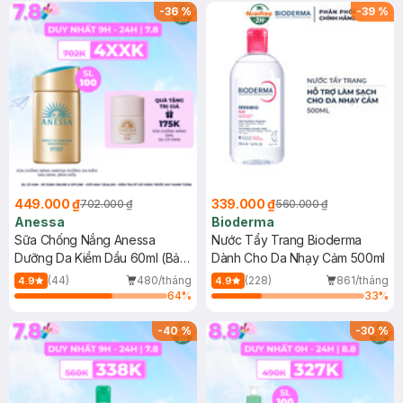
SPF 50+ 20ml (SL Có Hạn)
(SL có hạn)
-
36
%
-
39
%
449.000 ₫
339.000 ₫
702.000 ₫
560.000 ₫
Anessa
Bioderma
Sữa Chống Nắng Anessa
Nước Tẩy Trang Bioderma
Dưỡng Da Kiềm Dầu 60ml (Bản
Dành Cho Da Nhạy Cảm 500ml
Mới)
(44)
480/tháng
(228)
861/tháng
4.9
4.9
64
%
33
%
-
40
%
-
30
%