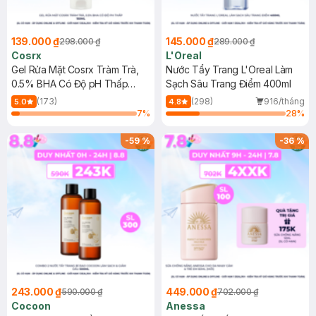
139.000 ₫
145.000 ₫
298.000 ₫
289.000 ₫
Cosrx
L'Oreal
Gel Rửa Mặt Cosrx Tràm Trà,
Nước Tẩy Trang L'Oreal Làm
0.5% BHA Có Độ pH Thấp
Sạch Sâu Trang Điểm 400ml
150ml
(173)
(298)
916/tháng
5.0
4.8
7
%
28
%
-
59
%
-
36
%
243.000 ₫
449.000 ₫
590.000 ₫
702.000 ₫
Cocoon
Anessa