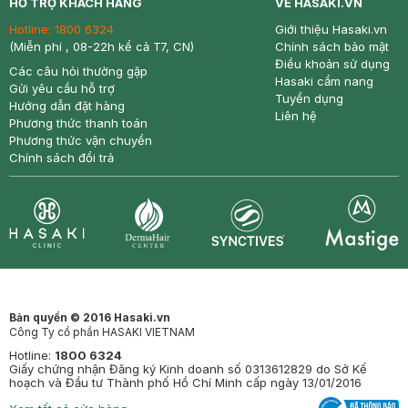
HỖ TRỢ KHÁCH HÀNG
VỀ HASAKI.VN
Hotline:
1800 6324
Giới thiệu Hasaki.vn
(Miễn phí , 08-22h kể cả T7, CN)
Chính sách bảo mật
Điều khoản sử dụng
Các câu hỏi thường gặp
Hasaki cẩm nang
Gửi yêu cầu hỗ trợ
Tuyển dụng
Hướng dẫn đặt hàng
Liên hệ
Phương thức thanh toán
Phương thức vận chuyển
Chính sách đổi trả
Synctives
Clinic
Dermahair
Mastige
Bản quyền © 2016 Hasaki.vn
Công Ty cổ phần HASAKI VIETNAM
Hotline:
1800 6324
Giấy chứng nhận Đăng ký Kinh doanh số 0313612829 do Sở Kế
hoạch và Đầu tư Thành phố Hồ Chí Minh cấp ngày 13/01/2016