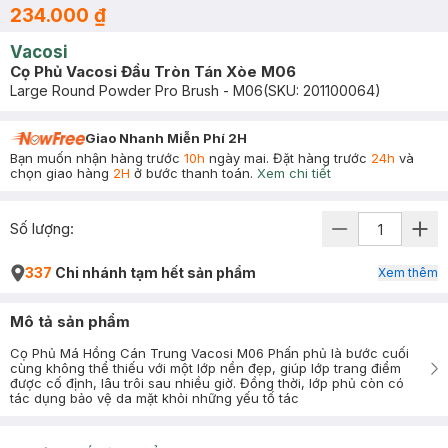
234.000 ₫
Vacosi
Cọ Phủ Vacosi Đầu Tròn Tán Xòe M06
Large Round Powder Pro Brush - M06
(SKU:
201100064
)
Giao Nhanh Miễn Phí 2H
Bạn muốn nhận hàng trước
10h
ngày mai. Đặt hàng trước
24h
và
chọn giao hàng
2H
ở bước thanh toán.
Xem chi tiết
Số lượng:
337
Chi nhánh tạm hết sản phẩm
Xem thêm
Mô tả sản phẩm
Cọ Phủ Má Hồng Cán Trung Vacosi M06 Phấn phủ là bước cuối
cùng không thể thiếu với một lớp nền đẹp, giúp lớp trang điểm
được cố định, lâu trôi sau nhiều giờ. Đồng thời, lớp phủ còn có
tác dụng bảo vệ da mặt khỏi những yếu tố tác