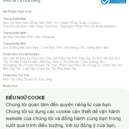
Xem tất cả cửa hàng
Mỹ Phẩm High-End
Trang Điểm Mặt
Kem Lót
/
Kem Nền
/
Phấn Nền
/
BB / CC Cream
/
Phấn Nước Cushion
/
Che Khuyết Điểm
/
Má Hồng
/
Tạo Khối / Highlight
/
Phấn Phủ
/
Xịt Khoá Makeup
Trang Điểm Mắt
Kẻ Mày
/
Kẻ Mắt
/
Phấn Mắt
/
Mascara
Trang Điểm Môi
Son Dưỡng Môi
/
Son Kem / Tint
/
Son Thỏi
/
Son Bóng
/
Tẩy Trang Mắt / Môi
Chăm Sóc Tóc Và Da Đầu
Dầu Gội Và Dầu Xả
/
Dầu Gội
/
Dầu Xả
/
Dầu Gội Khô
/
Dầu Gội Xả 2in1
/
Bộ Gội Xả
/
Tẩy Tế Bào Chết Da Đầu
/
Mặt Nạ / Kem Ủ Tóc
/
Serum / Dầu Dưỡng Tóc
/
Xịt Dưỡng Tóc
/
Thuốc Nhuộm Tóc
/
Sản Phẩm Tạo Kiểu Tóc
/
Dụng Cụ Chăm Sóc Tóc
/
Máy Sấy Tóc
/
Lược
/
Bộ Chăm Sóc Tóc
/
Phụ Kiện Tóc
Chăm Sóc Cơ Thể
Kem Tẩy Lông
/
Dụng Cụ Tẩy Lông
Nước Hoa
Nước Hoa Nữ
/
Nước Hoa Nam
/
Nước Hoa Cao Cấp
/
Xịt Thơm Toàn Thân
/
Nước Hoa Vùng Kín
Notice about cookies usage
BIỂU NGỮ COOKIE
Chăm Sóc Cá Nhân
Chúng tôi quan tâm đến quyền riêng tư của bạn.
Chống Muỗi
/
Khẩu Trang
/
Máy Massage
/
Mặt Nạ Xông Hơi
/
Nước Rửa Tay
/
Sản Phẩm Chăm Sóc Khác
/
Bàn Chải Đánh Răng
/
Bàn Chải Điện
/
Chúng tôi sử dụng các cookie cần thiết để vận hành
Hỗ Trợ Trắng Răng
/
Kem Đánh Răng
/
Máy Tăm Nước
/
Nước Súc Miệng
/
Tăm / Chỉ Nha Khoa
/
Xịt Thơm Miệng
/
Dung Dịch Vệ Sinh
/
Dưỡng Vùng Kín
/
website của chúng tôi và đồng hành cùng bạn trong
Khăn Ướt Vệ Sinh Vùng Kín
/
Băng Vệ Sinh
/
Tampon
/
Bọt Cạo Râu
/
Dao Cạo Râu
/
Máy Cạo Râu
suốt quá trình điều hướng. Với sự đồng ý của bạn,
Vấn Đề Về Da