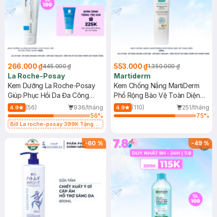
266.000 ₫
553.000 ₫
445.000 ₫
1.350.000 ₫
La Roche-Posay
Martiderm
Kem Dưỡng La Roche-Posay
Kem Chống Nắng MartiDerm
Giúp Phục Hồi Da Đa Công
Phổ Rộng Bảo Vệ Toàn Diện
Dụng 40ml
40ml
(56)
936/tháng
(110)
251/tháng
4.9
4.9
56
%
75
%
Bill La roche-posay 399K Tặng
Gel rửa mặt da dầu nhạy cảm 50ml
(SL có hạn)
-
60
%
-
49
%