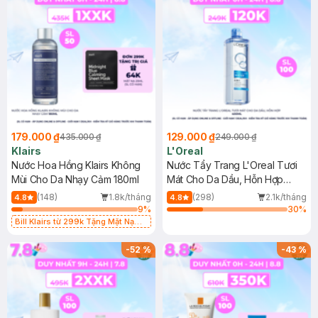
179.000 ₫
129.000 ₫
435.000 ₫
249.000 ₫
Klairs
L'Oreal
Nước Hoa Hồng Klairs Không
Nước Tẩy Trang L'Oreal Tươi
Mùi Cho Da Nhạy Cảm 180ml
Mát Cho Da Dầu, Hỗn Hợp
400ml
(148)
1.8k/tháng
(298)
2.1k/tháng
4.8
4.8
9
%
30
%
Bill Klairs từ 299k Tặng Mặt Nạ
Làm Dịu Da & Kiểm Soát Dầu Nhờn
25ml (SL Có Hạn)
-
52
%
-
43
%