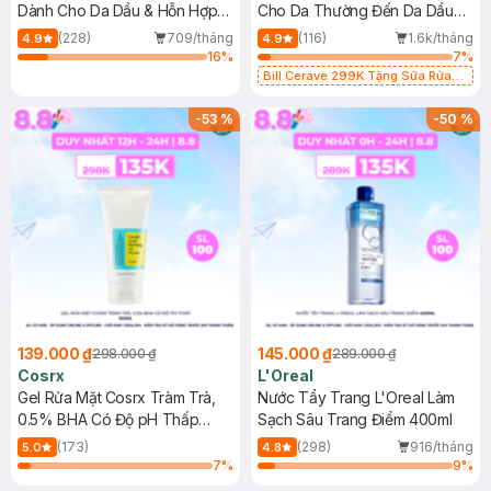
Dành Cho Da Dầu & Hỗn Hợp
Cho Da Thường Đến Da Dầu
500ml
473ml
(228)
709/tháng
(116)
1.6k/tháng
4.9
4.9
16
%
7
%
Bill Cerave 299K Tặng Sữa Rửa
Mặt Cerave 30ml (SL có hạn)
-
53
%
-
50
%
139.000 ₫
145.000 ₫
298.000 ₫
289.000 ₫
Cosrx
L'Oreal
Gel Rửa Mặt Cosrx Tràm Trà,
Nước Tẩy Trang L'Oreal Làm
0.5% BHA Có Độ pH Thấp
Sạch Sâu Trang Điểm 400ml
150ml
(173)
(298)
916/tháng
5.0
4.8
7
%
9
%