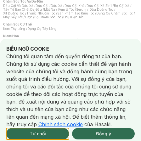
Chăm Sóc Tóc Và Da Đầu
Dầu Gội Và Dầu Xả
/
Dầu Gội
/
Dầu Xả
/
Dầu Gội Khô
/
Dầu Gội Xả 2in1
/
Bộ Gội Xả
/
Tẩy Tế Bào Chết Da Đầu
/
Mặt Nạ / Kem Ủ Tóc
/
Serum / Dầu Dưỡng Tóc
/
Xịt Dưỡng Tóc
/
Thuốc Nhuộm Tóc
/
Sản Phẩm Tạo Kiểu Tóc
/
Dụng Cụ Chăm Sóc Tóc
/
Máy Sấy Tóc
/
Lược
/
Bộ Chăm Sóc Tóc
/
Phụ Kiện Tóc
Chăm Sóc Cơ Thể
Kem Tẩy Lông
/
Dụng Cụ Tẩy Lông
Nước Hoa
Nước Hoa Nữ
/
Nước Hoa Nam
/
Nước Hoa Cao Cấp
/
Xịt Thơm Toàn Thân
/
Nước Hoa Vùng Kín
Notice about cookies usage
BIỂU NGỮ COOKIE
Chăm Sóc Cá Nhân
Chúng tôi quan tâm đến quyền riêng tư của bạn.
Chống Muỗi
/
Khẩu Trang
/
Máy Massage
/
Mặt Nạ Xông Hơi
/
Nước Rửa Tay
/
Sản Phẩm Chăm Sóc Khác
/
Bàn Chải Đánh Răng
/
Bàn Chải Điện
/
Chúng tôi sử dụng các cookie cần thiết để vận hành
Hỗ Trợ Trắng Răng
/
Kem Đánh Răng
/
Máy Tăm Nước
/
Nước Súc Miệng
/
Tăm / Chỉ Nha Khoa
/
Xịt Thơm Miệng
/
Dung Dịch Vệ Sinh
/
Dưỡng Vùng Kín
/
website của chúng tôi và đồng hành cùng bạn trong
Khăn Ướt Vệ Sinh Vùng Kín
/
Băng Vệ Sinh
/
Tampon
/
Bọt Cạo Râu
/
Dao Cạo Râu
/
Máy Cạo Râu
suốt quá trình điều hướng. Với sự đồng ý của bạn,
Vấn Đề Về Da
chúng tôi và các đối tác của chúng tôi cũng sử dụng
Da Dầu / Lỗ Chân Lông To
/
Da Khô / Mất Nước
/
Da Lão Hóa
/
Da Mụn
/
Da Nhạy Cảm / Kích Ứng
/
Da Xỉn Màu
/
Thâm / Nám / Tàn Nhang
/
cookie để theo dõi các hoạt động trực tuyến của
Quầng Thâm & Bọng Mắt
/
Sẹo
/
Viêm Da Cơ Địa
bạn, đề xuất nội dung và quảng cáo phù hợp với sở
Dụng Cụ / Phụ Kiện Chăm Sóc Da
Chat i
Bông Tẩy Trang
/
Khăn Lau Mặt Khô
/
Dụng Cụ / Máy Rửa Mặt
/
Máy Chăm Sóc Da
/
thích và ưu tiên của bạn cũng như các chức năng
Dụng Cụ Chăm Sóc Khác
liên quan đến mạng xã hội. Để biết thêm thông tin,
hãy truy cập
Chính sách cookie
của Hasaki.
NowFree 2H
Giao Nhanh Miễn Phí 2H
Xem chi tiết
1/337 CN CÒN
Từ chối
Đồng ý
THÔNG BÁO
KHI CÓ HÀNG ONLINE
0 SP