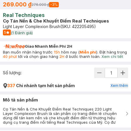
269.000 ₫
276.000 ₫
-
3
%
Real Techniques
Cọ Tán Nền & Che Khuyết Điểm Real Techniques
Light Layer Complexion Brush
(SKU:
422205495
)
5
(
1
Đánh giá)
Start Icon
Giao Nhanh Miễn Phí 2H
Bạn muốn nhận hàng trước
15h
hôm nay (
Miễn phí
). Đặt hàng trong
40 phút
tới và chọn giao hàng
2H
ở bước thanh toán.
Xem chi tiết
Số lượng:
337
Chi nhánh tạm hết sản phẩm
Xem thêm
Mô tả sản phẩm
Cọ Tán Nền & Che Khuyết Điểm Real Techniques 220 Light
Layer Complexion Brush là sản phẩm cọ trang điểm lẻ chuyên
dùng để tán kem nền và che khuyết điểm đến từ thương hiệu
dụng cụ trang điểm nổi tiếng Real Techniques của Mỹ. Cọ đư