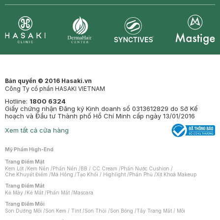
Synctives
Clinic
Dermahair
Mastige
Bản quyền © 2016 Hasaki.vn
Công Ty cổ phần HASAKI VIETNAM
Hotline:
1800 6324
Giấy chứng nhận Đăng ký Kinh doanh số 0313612829 do Sở Kế
hoạch và Đầu tư Thành phố Hồ Chí Minh cấp ngày 13/01/2016
Xem tất cả cửa hàng
Mỹ Phẩm High-End
Trang Điểm Mặt
Kem Lót
/
Kem Nền
/
Phấn Nền
/
BB / CC Cream
/
Phấn Nước Cushion
/
Che Khuyết Điểm
/
Má Hồng
/
Tạo Khối / Highlight
/
Phấn Phủ
/
Xịt Khoá Makeup
Trang Điểm Mắt
Kẻ Mày
/
Kẻ Mắt
/
Phấn Mắt
/
Mascara
Trang Điểm Môi
Son Dưỡng Môi
/
Son Kem / Tint
/
Son Thỏi
/
Son Bóng
/
Tẩy Trang Mắt / Môi