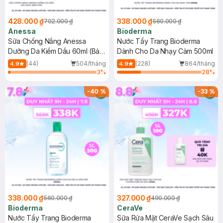
428.000 ₫
338.000 ₫
702.000 ₫
560.000 ₫
Anessa
Bioderma
Sữa Chống Nắng Anessa
Nước Tẩy Trang Bioderma
Dưỡng Da Kiềm Dầu 60ml (Bản
Dành Cho Da Nhạy Cảm 500ml
Mới)
(44)
504/tháng
(228)
864/tháng
4.9
4.9
3
%
28
%
-
40
%
-
33
%
338.000 ₫
327.000 ₫
560.000 ₫
490.000 ₫
Bioderma
CeraVe
Nước Tẩy Trang Bioderma
Sữa Rửa Mặt CeraVe Sạch Sâu