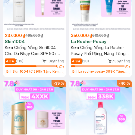
237.000 ₫
350.000 ₫
495.000 ₫
610.000 ₫
Skin1004
La Roche-Posay
Kem Chống Nắng Skin1004
Kem Chống Nắng La Roche-
Cho Da Nhạy Cảm SPF 50+
Posay Phổ Rộng, Nâng Tông
50ml
Kiềm Dầu 50ml
(119)
1.0k/tháng
(28)
736/tháng
4.8
4.9
62
%
8
%
Bill Skin1004 từ 399k Tặng Kem
Bill La roche-posay 399K Tặng
Chống Nắng Cho Da Nhạy Cảm
Gel rửa mặt da dầu nhạy cảm 50ml
SPF 50+ 20ml (SL Có Hạn)
(SL có hạn)
-
39
%
-
40
%