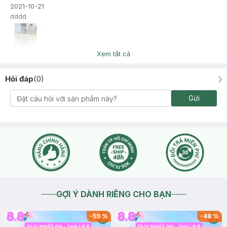
2021-10-21
dddd
Xem tất cả
Hỏi đáp
(
0
)
Gửi
GỢI Ý DÀNH RIÊNG CHO BẠN
-
59
%
-
48
%