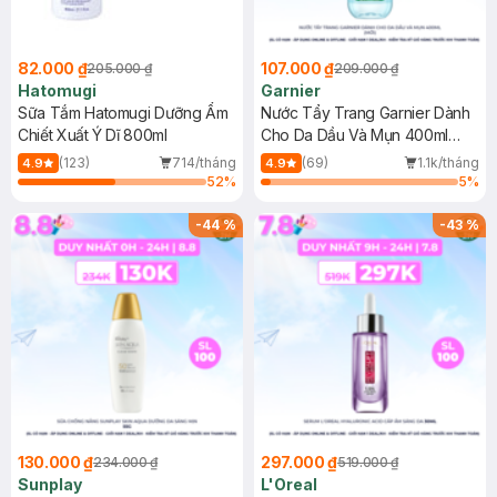
82.000 ₫
107.000 ₫
205.000 ₫
209.000 ₫
Hatomugi
Garnier
Sữa Tắm Hatomugi Dưỡng Ẩm
Nước Tẩy Trang Garnier Dành
Chiết Xuất Ý Dĩ 800ml
Cho Da Dầu Và Mụn 400ml
(Mới)
(123)
714/tháng
(69)
1.1k/tháng
4.9
4.9
52
%
5
%
-
44
%
-
43
%
130.000 ₫
297.000 ₫
234.000 ₫
519.000 ₫
Sunplay
L'Oreal