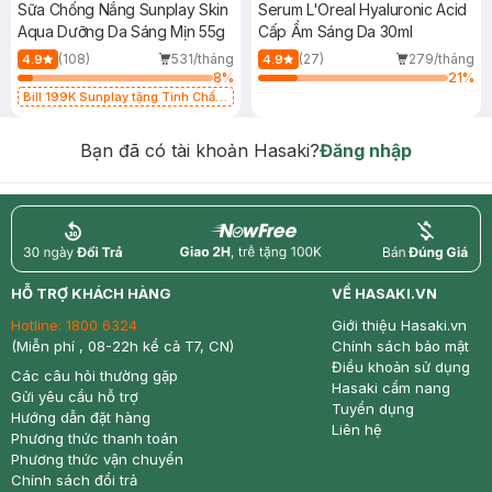
Sữa Chống Nắng Sunplay Skin
Serum L'Oreal Hyaluronic Acid
Aqua Dưỡng Da Sáng Mịn 55g
Cấp Ẩm Sáng Da 30ml
(108)
531/tháng
(27)
279/tháng
4.9
4.9
8
%
21
%
Bill 199K Sunplay tặng Tinh Chất
Chống Nắng 7g trị giá 30K (SL có
hạn)
Bạn đã có tài khoản Hasaki?
Đăng nhập
return
nowfree
price
HỖ TRỢ KHÁCH HÀNG
VỀ HASAKI.VN
Hotline:
1800 6324
Giới thiệu Hasaki.vn
(Miễn phí , 08-22h kể cả T7, CN)
Chính sách bảo mật
Điều khoản sử dụng
Các câu hỏi thường gặp
Hasaki cẩm nang
Gửi yêu cầu hỗ trợ
Tuyển dụng
Hướng dẫn đặt hàng
Liên hệ
Phương thức thanh toán
Phương thức vận chuyển
Chính sách đổi trả