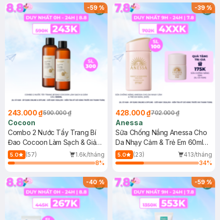
-
59
%
-
39
%
243.000 ₫
428.000 ₫
590.000 ₫
702.000 ₫
Cocoon
Anessa
Combo 2 Nước Tẩy Trang Bí
Sữa Chống Nắng Anessa Cho
Đao Cocoon Làm Sạch & Giảm
Da Nhạy Cảm & Trẻ Em 60ml
Dầu 500ml
(Mới)
(57)
1.6k/tháng
(23)
413/tháng
5.0
5.0
8
%
34
%
-
40
%
-
59
%