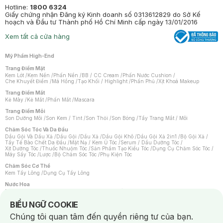
Hotline:
1800 6324
Giấy chứng nhận Đăng ký Kinh doanh số 0313612829 do Sở Kế
hoạch và Đầu tư Thành phố Hồ Chí Minh cấp ngày 13/01/2016
Xem tất cả cửa hàng
Mỹ Phẩm High-End
Trang Điểm Mặt
Kem Lót
/
Kem Nền
/
Phấn Nền
/
BB / CC Cream
/
Phấn Nước Cushion
/
Che Khuyết Điểm
/
Má Hồng
/
Tạo Khối / Highlight
/
Phấn Phủ
/
Xịt Khoá Makeup
Trang Điểm Mắt
Kẻ Mày
/
Kẻ Mắt
/
Phấn Mắt
/
Mascara
Trang Điểm Môi
Son Dưỡng Môi
/
Son Kem / Tint
/
Son Thỏi
/
Son Bóng
/
Tẩy Trang Mắt / Môi
Chăm Sóc Tóc Và Da Đầu
Dầu Gội Và Dầu Xả
/
Dầu Gội
/
Dầu Xả
/
Dầu Gội Khô
/
Dầu Gội Xả 2in1
/
Bộ Gội Xả
/
Tẩy Tế Bào Chết Da Đầu
/
Mặt Nạ / Kem Ủ Tóc
/
Serum / Dầu Dưỡng Tóc
/
Xịt Dưỡng Tóc
/
Thuốc Nhuộm Tóc
/
Sản Phẩm Tạo Kiểu Tóc
/
Dụng Cụ Chăm Sóc Tóc
/
Máy Sấy Tóc
/
Lược
/
Bộ Chăm Sóc Tóc
/
Phụ Kiện Tóc
Chăm Sóc Cơ Thể
Kem Tẩy Lông
/
Dụng Cụ Tẩy Lông
Nước Hoa
Nước Hoa Nữ
/
Nước Hoa Nam
/
Nước Hoa Cao Cấp
/
Xịt Thơm Toàn Thân
/
Nước Hoa Vùng Kín
Notice about cookies usage
BIỂU NGỮ COOKIE
Chăm Sóc Cá Nhân
Chúng tôi quan tâm đến quyền riêng tư của bạn.
Chống Muỗi
/
Khẩu Trang
/
Máy Massage
/
Mặt Nạ Xông Hơi
/
Nước Rửa Tay
/
Sản Phẩm Chăm Sóc Khác
/
Bàn Chải Đánh Răng
/
Bàn Chải Điện
/