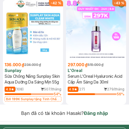
-
42
%
-
43
%
136.000 ₫
297.000 ₫
234.000 ₫
519.000 ₫
Sunplay
L'Oreal
Sữa Chống Nắng Sunplay Skin
Serum L'Oreal Hyaluronic Acid
Aqua Dưỡng Da Sáng Mịn 55g
Cấp Ẩm Sáng Da 30ml
(108)
507/tháng
(27)
279/tháng
4.9
4.9
54
%
56
%
Bill 199K Sunplay tặng Tinh Chất
Chống Nắng 7g trị giá 30K (SL có
hạn)
Bạn đã có tài khoản Hasaki?
Đăng nhập