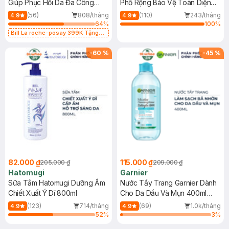
Giúp Phục Hồi Da Đa Công
Phổ Rộng Bảo Vệ Toàn Diện
Dụng 40ml
40ml
(56)
808/tháng
(110)
243/tháng
4.9
4.9
64
%
100
%
Bill La roche-posay 399K Tặng
Gel rửa mặt da dầu nhạy cảm 50ml
(SL có hạn)
-
60
%
-
45
%
82.000 ₫
115.000 ₫
205.000 ₫
209.000 ₫
Hatomugi
Garnier
Sữa Tắm Hatomugi Dưỡng Ẩm
Nước Tẩy Trang Garnier Dành
Chiết Xuất Ý Dĩ 800ml
Cho Da Dầu Và Mụn 400ml
(Mới)
(123)
714/tháng
(69)
1.0k/tháng
4.9
4.9
52
%
3
%