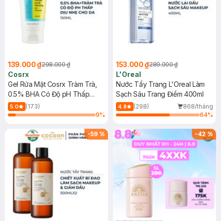
139.000 ₫
153.000 ₫
298.000 ₫
289.000 ₫
Cosrx
L'Oreal
Gel Rửa Mặt Cosrx Tràm Trà,
Nước Tẩy Trang L'Oreal Làm
0.5% BHA Có Độ pH Thấp
Sạch Sâu Trang Điểm 400ml
150ml
(173)
(298)
868/tháng
5.0
4.8
9
%
64
%
-
59
%
-
42
%