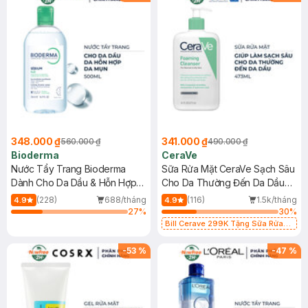
348.000 ₫
341.000 ₫
560.000 ₫
490.000 ₫
Bioderma
CeraVe
Nước Tẩy Trang Bioderma
Sữa Rửa Mặt CeraVe Sạch Sâu
Dành Cho Da Dầu & Hỗn Hợp
Cho Da Thường Đến Da Dầu
500ml
473ml
(228)
688/tháng
(116)
1.5k/tháng
4.9
4.9
27
%
30
%
Bill Cerave 299K Tặng Sữa Rửa
Mặt Cerave 30ml (SL có hạn)
-
53
%
-
47
%