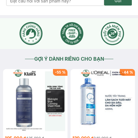
Gửi
GỢI Ý DÀNH RIÊNG CHO BẠN
-
55
%
-
44
%