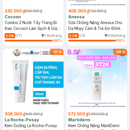
243.000 ₫
406.000 ₫
590.000 ₫
702.000 ₫
Cocoon
Anessa
Combo 2 Nước Tẩy Trang Bí
Sữa Chống Nắng Anessa Cho
Đao Cocoon Làm Sạch & Giảm
Da Nhạy Cảm & Trẻ Em 60ml
Dầu 500ml
(Mới)
(57)
1.6k/tháng
(23)
436/tháng
5.0
5.0
96
%
100
%
-
31
%
-
58
%
308.000 ₫
572.000 ₫
445.000 ₫
1.350.000 ₫
La Roche-Posay
Martiderm
Kem Dưỡng La Roche-Posay
Kem Chống Nắng MartiDerm