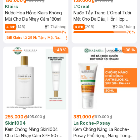
195.000 ₫
139.000 ₫
435.000 ₫
249.000 ₫
Klairs
L'Oreal
Nước Hoa Hồng Klairs Không
Nước Tẩy Trang L'Oreal Tươi
Mùi Cho Da Nhạy Cảm 180ml
Mát Cho Da Dầu, Hỗn Hợp
400ml
(148)
1.7k/tháng
(298)
2.0k/tháng
4.8
4.8
1
%
76
%
Bill Klairs từ 299k Tặng Mặt Nạ
Làm Dịu Da & Kiểm Soát Dầu Nhờn
25ml (SL Có Hạn)
-
48
%
-
38
%
255.000 ₫
381.000 ₫
495.000 ₫
610.000 ₫
Skin1004
La Roche-Posay
Kem Chống Nắng Skin1004
Kem Chống Nắng La Roche-
Cho Da Nhạy Cảm SPF 50+
Posay Phổ Rộng, Nâng Tông