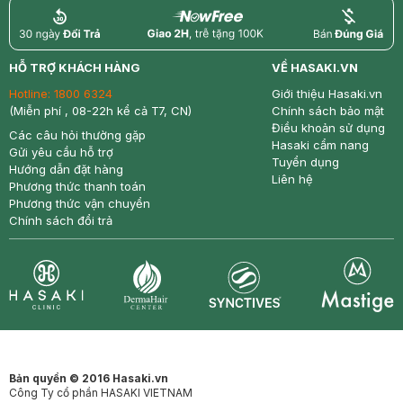
return
nowfree
price
HỖ TRỢ KHÁCH HÀNG
VỀ HASAKI.VN
Hotline:
1800 6324
Giới thiệu Hasaki.vn
(Miễn phí , 08-22h kể cả T7, CN)
Chính sách bảo mật
Điều khoản sử dụng
Các câu hỏi thường gặp
Hasaki cẩm nang
Gửi yêu cầu hỗ trợ
Tuyển dụng
Hướng dẫn đặt hàng
Liên hệ
Phương thức thanh toán
Phương thức vận chuyển
Chính sách đổi trả
Synctives
Clinic
Dermahair
Mastige
Bản quyền © 2016 Hasaki.vn
Công Ty cổ phần HASAKI VIETNAM