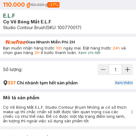
110.000 ₫
150.000 ₫
-
27
%
E.L.F
Cọ Vẽ Bóng Mắt E.L.F
Studio Contour Brush
(SKU:
100770017
)
Giao Nhanh Miễn Phí 2H
Bạn muốn nhận hàng trước
10h
ngày mai. Đặt hàng trước
24h
và
chọn giao hàng
2H
ở bước thanh toán.
Xem chi tiết
Số lượng:
337
Chi nhánh tạm hết sản phẩm
Xem thêm
Mô tả sản phẩm
Cọ Vẽ Bóng Mắt E.L.F. Studio Contour Brush Những ai có sở thích
make up thì chắc chắn sẽ biết được tầm quan trọng của các
chiếc cọ như thế nào. Để có được một lớp trang điểm long lanh,
ấn tượng thì ngoài việc sử dụng sản phẩm tốt