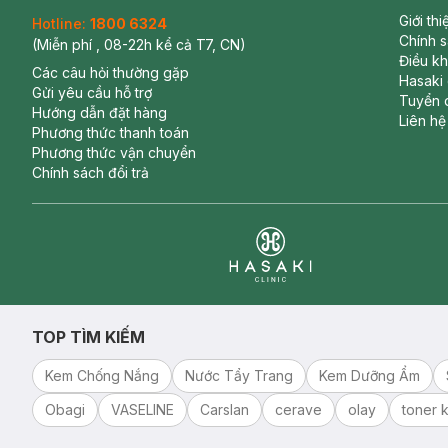
Giới th
Hotline:
1800 6324
Chính 
(Miễn phí , 08-22h kể cả T7, CN)
Điều k
Các câu hỏi thường gặp
Hasaki
Gửi yêu cầu hỗ trợ
Tuyển 
Hướng dẫn đặt hàng
Liên hệ
Phương thức thanh toán
Phương thức vận chuyển
Chính sách đổi trả
Clinic
TOP TÌM KIẾM
Kem Chống Nắng
Nước Tẩy Trang
Kem Dưỡng Ẩm
Obagi
VASELINE
Carslan
cerave
olay
toner k