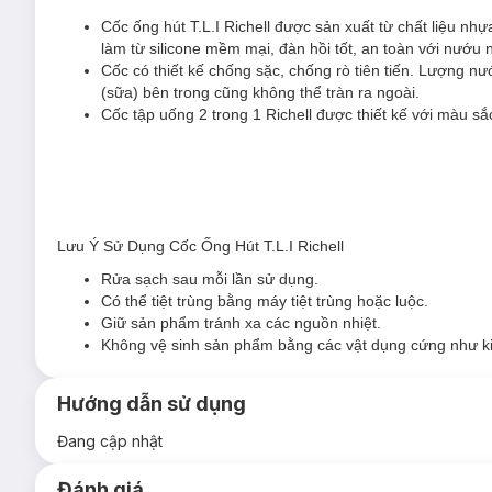
Cốc ống hút T.L.I Richell được sản xuất từ chất liệu nh
làm từ silicone mềm mại, đàn hồi tốt, an toàn với nướu 
Cốc có thiết kế chống sặc, chống rò
tiên tiến. Lượng nư
(sữa) bên trong cũng không thể tràn ra ngoài.
Cốc tập uống 2 trong 1 Richell được thiết kế với màu sắ
Lưu Ý Sử Dụng Cốc Ống Hút T.L.I Richell
Rửa sạch sau mỗi lần sử dụng.
Có thể tiệt trùng bằng máy tiệt trùng hoặc luộc.
Giữ sản phẩm tránh xa các nguồn nhiệt.
Không vệ sinh sản phẩm bằng các vật dụng cứng như ki
Hướng dẫn sử dụng
Đang cập nhật
Đánh giá