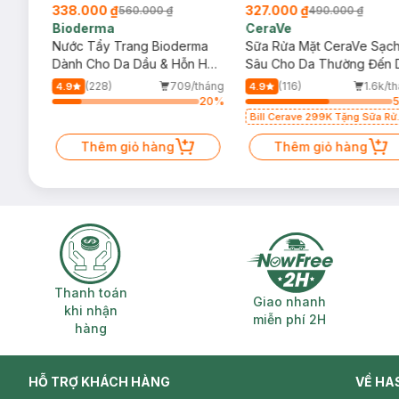
338.000 ₫
327.000 ₫
560.000 ₫
490.000 ₫
Bioderma
CeraVe
rma
Nước Tẩy Trang Bioderma
Sữa Rửa Mặt CeraVe Sạc
m
Dành Cho Da Dầu & Hỗn Hợp
Sâu Cho Da Thường Đến 
500ml
Dầu 473ml
/tháng
(228)
709/tháng
(116)
1.6k/t
4.9
4.9
32
%
20
%
Bill Cerave 299K Tặng Sữa Rử
Mặt Cerave 30ml (SL có hạn)
Thêm giỏ hàng
Thêm giỏ hàng
Thanh toán khi nhận hàng
Giao nhanh miễ
Thanh toán
Giao nhanh
khi nhận
miễn phí 2H
hàng
HỖ TRỢ KHÁCH HÀNG
VỀ HA