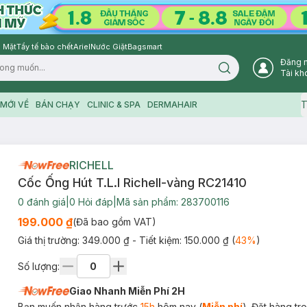
 Mặt
Tẩy tế bào chết
Ariel
Nước Giặt
Bagsmart
Đăng 
Search icon
Tài kh
T
MỚI VỀ
BÁN CHẠY
CLINIC & SPA
DERMAHAIR
RICHELL
Cốc Ống Hút T.L.I Richell-vàng RC21410
0
đánh giá
|
0
Hỏi đáp
|
Mã sản phẩm:
283700116
199.000 ₫
(Đã bao gồm VAT)
Giá thị trường:
349.000 ₫
- Tiết kiệm:
150.000 ₫
(
43
%
)
Số lượng:
Giao Nhanh Miễn Phí 2H
Bạn muốn nhận hàng trước
15h
hôm nay (
Miễn phí
). Đặt hàng t