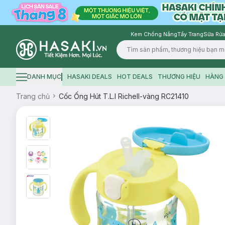
Kem Chống Nắng
Tẩy Trang
Sữa Rửa
Logo
DANH MỤC
HASAKI DEALS
HOT DEALS
THƯƠNG HIỆU
HÀNG 
Hamburger icon
Trang chủ
Cốc Ống Hút T.L.I Richell-vàng RC21410