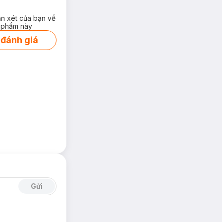
ận xét của bạn về
 phẩm này
 đánh giá
Gửi