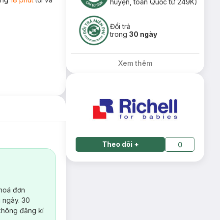
huyện, toàn Quốc từ 249K)
Đổi trả
trong
30 ngày
Xem thêm
Theo dõi
+
0
 hoá đơn
 ngày. 30
không đăng kí