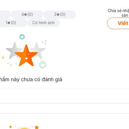
Chia sẻ nh
)
4
(
0
)
3
(
0
)
sản
Viết
1
(
0
)
Có hình ảnh
hẩm này chưa có đánh giá