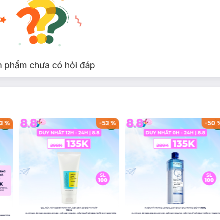
n phẩm chưa có hỏi đáp
3
%
-
53
%
-
50