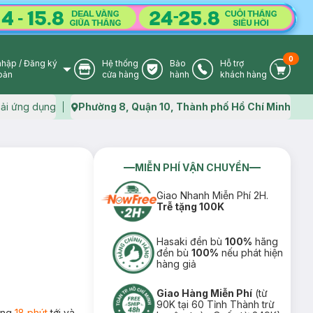
0
nhập
/
Đăng ký
Hệ thống
Bảo
Hỗ trợ
User Icon
Store Icon
Warranty Icon
Phone Icon
Cart I
oản
cửa hàng
hành
khách hàng
ải ứng dụng
Phường 8, Quận 10, Thành phố Hồ Chí Minh
Map icon
MIỄN PHÍ VẬN CHUYỂN
Giao Nhanh Miễn Phí 2H.
Trễ tặng 100K
Hasaki đền bù
100%
hãng
đền bù
100%
nếu phát hiện
hàng giả
Giao Hàng Miễn Phí
(từ
90K tại 60 Tỉnh Thành trừ
rong
18 phút
tới và