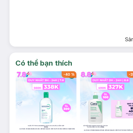
Sả
Có thể bạn thích
-
40
%
-
40
%
-
3