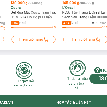
139.000 ₫
145.000 ₫
298.000 ₫
289.000 ₫
Cosrx
L'Oreal
h
Gel Rửa Mặt Cosrx Tràm Trà,
Nước Tẩy Trang L'Oreal Là
Da
0.5% BHA Có Độ pH Thấp
Sạch Sâu Trang Điểm 400ml
150ml
háng
(173)
(298)
916/thán
5.0
4.8
57
%
7
%
10
a
Thêm giỏ hàng
Thêm giỏ hàng
HO
18
n phí 2H
30 ngày đổi trả miễn phí
Thương hiệu uy 
Thương hiệu
30 ngày đổi
uy tín toàn
trả miễn phí
cầu
SAKI.VN
HỢP TÁC & LIÊN KẾT