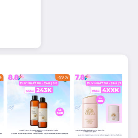
%
-
59
%
-
39
%