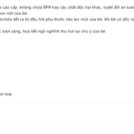
ựa cao cấp
, không chứa BPA hay các chất độc hại khác, tuyệt đối an toà
non nớt của bé.
ớc/sữa tiết ra từ đầu hút phụ thuộc vào lực mút của bé, khi bé có dốc 
c tươi sáng
, họa tiết ngộ nghĩnh thu hút sự chú ý của bé.
m loại.