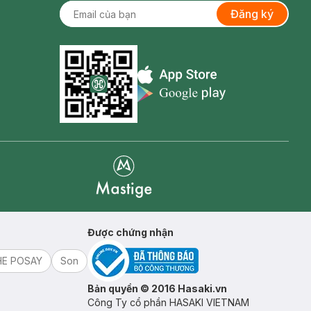
Đăng ký
Appstore icon
Goolge Play icon
Mastige
Được chứng nhận
HE POSAY
Son
Bản quyền © 2016 Hasaki.vn
Công Ty cổ phần HASAKI VIETNAM