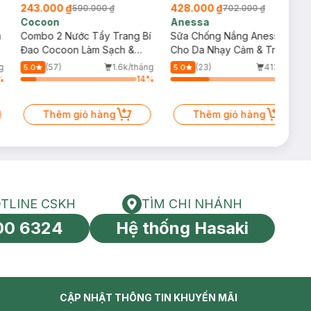
243.000 ₫
428.000 ₫
590.000 ₫
702.000 ₫
Cocoon
Anessa
m
Combo 2 Nước Tẩy Trang Bí
Sữa Chống Nắng Anessa
Đao Cocoon Làm Sạch &
Cho Da Nhạy Cảm & Trẻ Em
Giảm Dầu 500ml
60ml (Mới)
g
(57)
1.6k/tháng
(23)
413/tháng
5.0
5.0
%
14
%
34
%
Thêm giỏ hàng
Thêm giỏ hàng
TLINE CSKH
TÌM CHI NHÁNH
HOTLINE CSKH
Tìm chi nhánh
00 6324
Hệ thống Hasaki
tín toàn cầu
CẬP NHẬT THÔNG TIN KHUYẾN MÃI