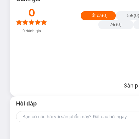
0
Tất cả
(
0
)
5
(
0
2
(
0
)
0
đánh giá
Sản p
Hỏi đáp