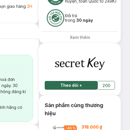
huyện, toàn Quốc từ 249K)
họn giao hàng
2H
Đổi trả
trong
30 ngày
Xem thêm
 hoá đơn
Theo dõi
+
 ngày. 30
200
không đăng kí
Sản phẩm cùng thương
ính hãng có
hiệu
318.000 ₫
-
40
%