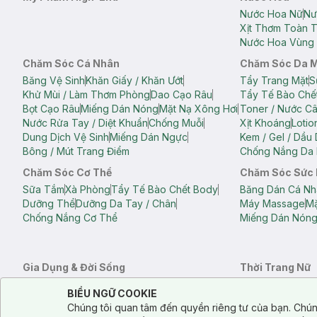
Nước Hoa Nữ
Nư
Xịt Thơm Toàn 
Nước Hoa Vùng 
Chăm Sóc Cá Nhân
Chăm Sóc Da 
Băng Vệ Sinh
Khăn Giấy / Khăn Ướt
Tẩy Trang Mặt
S
Khử Mùi / Làm Thơm Phòng
Dao Cạo Râu
Tẩy Tế Bào Chế
Bọt Cạo Râu
Miếng Dán Nóng
Mặt Nạ Xông Hơi
Toner / Nước C
Nước Rửa Tay / Diệt Khuẩn
Chống Muỗi
Xịt Khoáng
Lotio
Dung Dịch Vệ Sinh
Miếng Dán Ngực
Kem / Gel / Dầu
Bông / Mút Trang Điểm
Chống Nắng Da 
Chăm Sóc Cơ Thể
Chăm Sóc Sức
Sữa Tắm
Xà Phòng
Tẩy Tế Bào Chết Body
Băng Dán Cá Nh
Dưỡng Thể
Dưỡng Da Tay / Chân
Máy Massage
Mặ
Chống Nắng Cơ Thể
Miếng Dán Nón
Gia Dụng & Đời Sống
Thời Trang Nữ
Khăn Tắm
Bông Tắm / Phụ Kiện Tắm
Áo Crop Top N
Notice about cookies usage
Cookie Consent
BIỂU NGỮ COOKIE
Phụ Kiện Điện Thoại
Quạt Cầm Tay / Quạt Mini
Áo Thun Nữ
Áo 
Chúng tôi quan tâm đến quyền riêng tư của bạn. Chún
Khử Mùi / Làm Thơm Phòng
Nước Giặt
Nước Xả
Quần Lót Nữ
Quầ