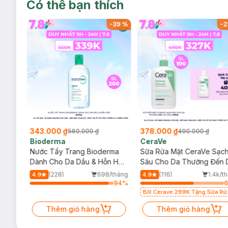
Có thể bạn thích
-
37
%
-
39
%
-
2
343.000 ₫
378.000 ₫
560.000 ₫
490.000 ₫
Bioderma
CeraVe
rma
Nước Tẩy Trang Bioderma
Sữa Rửa Mặt CeraVe Sạc
m
Dành Cho Da Dầu & Hỗn Hợp
Sâu Cho Da Thường Đến 
500ml
Dầu 473ml
/tháng
(228)
698/tháng
(116)
1.4k/t
4.9
4.9
90
%
94
%
Bill Cerave 299K Tặng Sữa Rử
Mặt Cerave 30ml (SL có hạn)
Thêm giỏ hàng
Thêm giỏ hàng