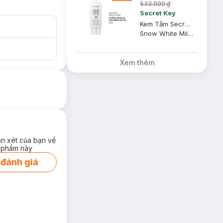
533.000 ₫
Secret Key
Kem Tắm Secret Key Dưỡng Sáng Da Mặt Và Cơ Thể 200g
Snow White Milky Pack
Xem thêm
ận xét của bạn về
 phẩm này
 đánh giá