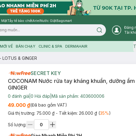
 Mặt
Tẩy tế bào chết
Ariel
Nước Giặt
Bagsmart
Đăng 
Search icon
Tài kh
T
MỚI VỀ
BÁN CHẠY
CLINIC & SPA
DERMAHAIR
- LOTUS & GINGER
SECRET KEY
COCONAM Nước rửa tay kháng khuẩn, dưỡng ẩm 
GINGER
0
đánh giá
|
0
Hỏi đáp
|
Mã sản phẩm:
403600006
49.000 ₫
(Đã bao gồm VAT)
Giá thị trường:
75.000 ₫
- Tiết kiệm:
26.000 ₫
(
35
%
)
Số lượng:
Giao Nhanh Miễn Phí 2H