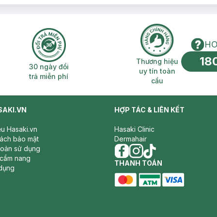
HO
18
n phí 2H
30 ngày đổi trả miễn phí
Thương hiệu uy 
Thương hiệu
30 ngày đổi
uy tín toàn
trả miễn phí
cầu
SAKI.VN
HỢP TÁC & LIÊN KẾT
iệu Hasaki.vn
Hasaki Clinic
sách bảo mật
Dermahair
hoản sử dụng
 cẩm nang
facebook
THANH TOÁN
instagram
tiktok
dụng
master card
ATM card
visa card