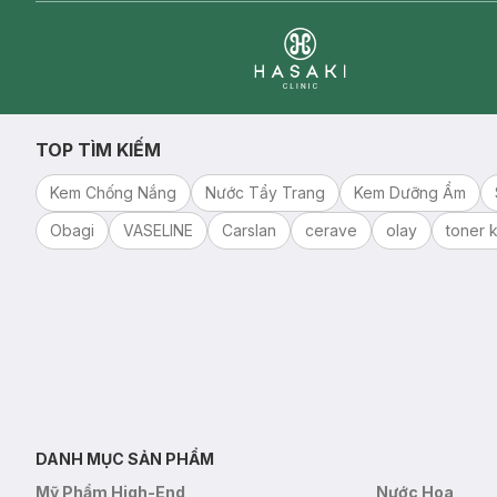
Clinic
TOP TÌM KIẾM
Kem Chống Nắng
Nước Tẩy Trang
Kem Dưỡng Ẩm
Obagi
VASELINE
Carslan
cerave
olay
toner k
DANH MỤC SẢN PHẨM
Mỹ Phẩm High-End
Nước Hoa