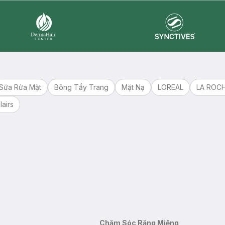
Synctives
Dermahair
Sữa Rửa Mặt
Bông Tẩy Trang
Mặt Nạ
LOREAL
LA ROC
lairs
Chăm Sóc Răng Miệng