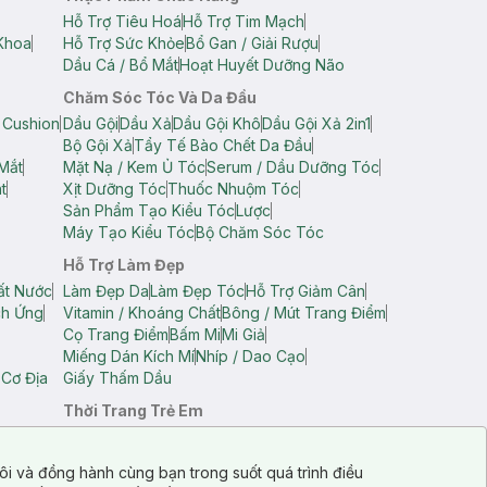
Hỗ Trợ Tiêu Hoá
Hỗ Trợ Tim Mạch
Khoa
Hỗ Trợ Sức Khỏe
Bổ Gan / Giải Rượu
Dầu Cá / Bổ Mắt
Hoạt Huyết Dưỡng Não
Chăm Sóc Tóc Và Da Đầu
 Cushion
Dầu Gội
Dầu Xả
Dầu Gội Khô
Dầu Gội Xả 2in1
Bộ Gội Xả
Tẩy Tế Bào Chết Da Đầu
Mắt
Mặt Nạ / Kem Ủ Tóc
Serum / Dầu Dưỡng Tóc
t
Xịt Dưỡng Tóc
Thuốc Nhuộm Tóc
Sản Phẩm Tạo Kiểu Tóc
Lược
Máy Tạo Kiểu Tóc
Bộ Chăm Sóc Tóc
Hỗ Trợ Làm Đẹp
ất Nước
Làm Đẹp Da
Làm Đẹp Tóc
Hỗ Trợ Giảm Cân
ch Ứng
Vitamin / Khoáng Chất
Bông / Mút Trang Điểm
Cọ Trang Điểm
Bấm Mi
Mi Giả
Miếng Dán Kích Mí
Nhíp / Dao Cạo
 Cơ Địa
Giấy Thấm Dầu
Thời Trang Trẻ Em
op Nam
Áo Dây Trẻ Em
Áo Thun Trẻ Em
Áo Sát Nách Trẻ Em
Quần Short Trẻ Em
ôi và đồng hành cùng bạn trong suốt quá trình điều