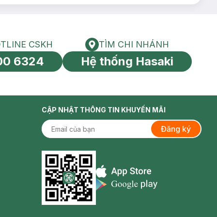
TLINE CSKH
TÌM CHI NHÁNH
HOTLINE CSKH
Tìm chi nhánh
00 6324
Hệ thống Hasaki
tín toàn cầu
CẬP NHẬT THÔNG TIN KHUYẾN MÃI
Đăng ký
Appstore icon
Goolge Play icon