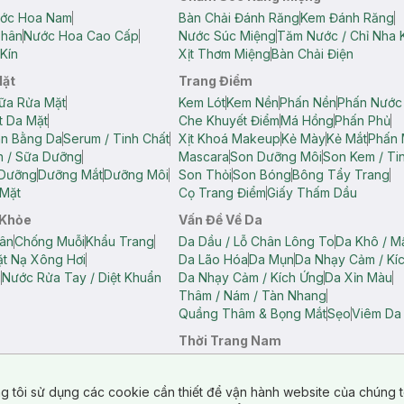
ớc Hoa Nam
Bàn Chải Đánh Răng
Kem Đánh Răng
Thân
Nước Hoa Cao Cấp
Nước Súc Miệng
Tăm Nước / Chỉ Nha 
Kín
Xịt Thơm Miệng
Bàn Chải Điện
Mặt
Trang Điểm
ữa Rửa Mặt
Kem Lót
Kem Nền
Phấn Nền
Phấn Nước
t Da Mặt
Che Khuyết Điểm
Má Hồng
Phấn Phủ
ân Bằng Da
Serum / Tinh Chất
Xịt Khoá Makeup
Kẻ Mày
Kẻ Mắt
Phấn 
n / Sữa Dưỡng
Mascara
Son Dưỡng Môi
Son Kem / Tin
 Dưỡng
Dưỡng Mắt
Dưỡng Môi
Son Thỏi
Son Bóng
Bông Tẩy Trang
Mặt
Cọ Trang Điểm
Giấy Thấm Dầu
 Khỏe
Vấn Đề Về Da
ân
Chống Muỗi
Khẩu Trang
Da Dầu / Lỗ Chân Lông To
Da Khô / M
t Nạ Xông Hơi
Da Lão Hóa
Da Mụn
Da Nhạy Cảm / Kí
g
Nước Rửa Tay / Diệt Khuẩn
Da Nhạy Cảm / Kích Ứng
Da Xỉn Màu
Thâm / Nám / Tàn Nhang
Quầng Thâm & Bọng Mắt
Sẹo
Viêm Da
Thời Trang Nam
ữ
Áo Hai Dây Nữ
Áo Polo Nữ
Áo Polo Nam
Áo Thun Nam
Áo Tank T
Tank Top Nữ
Quần Dài Nữ
Quần Lót Nam
Quần Short Nam
g tôi sử dụng các cookie cần thiết để vận hành website của chúng t
n Short Nữ