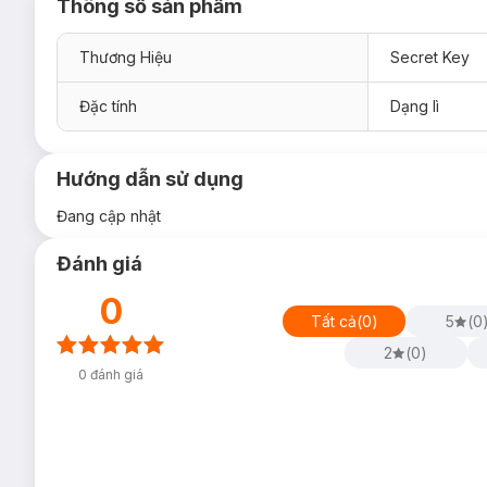
Thông số sản phẩm
Thương Hiệu
Secret Key
Đặc tính
Dạng lì
Hướng dẫn sử dụng
Đang cập nhật
Đánh giá
0
Tất cả
(
0
)
5
(
0
2
(
0
)
0
đánh giá