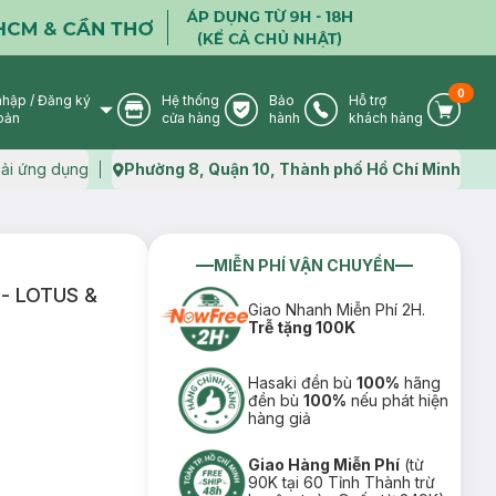
0
nhập
/
Đăng ký
Hệ thống
Bảo
Hỗ trợ
User Icon
Store Icon
Warranty Icon
Phone Icon
Cart I
oản
cửa hàng
hành
khách hàng
ải ứng dụng
Phường 8, Quận 10, Thành phố Hồ Chí Minh
Map icon
MIỄN PHÍ VẬN CHUYỂN
- LOTUS &
Giao Nhanh Miễn Phí 2H.
Trễ tặng 100K
Hasaki đền bù
100%
hãng
đền bù
100%
nếu phát hiện
hàng giả
Giao Hàng Miễn Phí
(từ
90K tại 60 Tỉnh Thành trừ