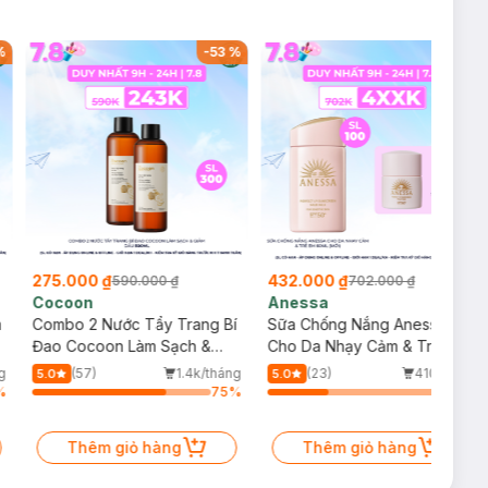
%
-
53
%
-
38
%
275.000 ₫
432.000 ₫
590.000 ₫
702.000 ₫
Cocoon
Anessa
m
Combo 2 Nước Tẩy Trang Bí
Sữa Chống Nắng Anessa
Đao Cocoon Làm Sạch &
Cho Da Nhạy Cảm & Trẻ Em
Giảm Dầu 500ml
60ml (Mới)
g
(57)
1.4k/tháng
(23)
410/tháng
5.0
5.0
%
75
%
34
%
Thêm giỏ hàng
Thêm giỏ hàng