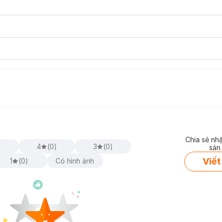
Chia sẻ nh
)
4
(
0
)
3
(
0
)
sản
Viết
1
(
0
)
Có hình ảnh