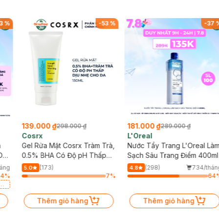
3
%
-
53
%
-
37
139.000 ₫
181.000 ₫
298.000 ₫
289.000 ₫
Cosrx
L'Oreal
h
Gel Rửa Mặt Cosrx Tràm Trà,
Nước Tẩy Trang L'Oreal Là
Da
0.5% BHA Có Độ pH Thấp
Sạch Sâu Trang Điểm 400ml
150ml
háng
(173)
(298)
734/thán
5.0
4.8
64
%
7
%
64
a
Thêm giỏ hàng
Thêm giỏ hàng