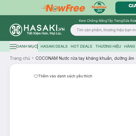
Kem Chống Nắng
Tẩy Trang
Sữa Rửa
Logo
DANH MỤC
HASAKI DEALS
HOT DEALS
THƯƠNG HIỆU
HÀNG 
Hamburger icon
Trang chủ
COCONAM Nước rửa tay kháng khuẩn, dưỡng ẩm 
Thêm vào danh sách yêu thích