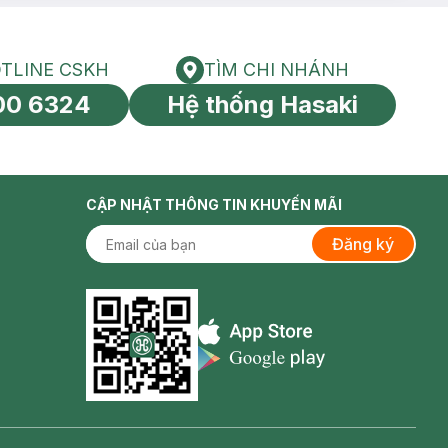
TLINE CSKH
TÌM CHI NHÁNH
HOTLINE CSKH
Tìm chi nhánh
00 6324
Hệ thống Hasaki
tín toàn cầu
CẬP NHẬT THÔNG TIN KHUYẾN MÃI
Đăng ký
Appstore icon
Goolge Play icon