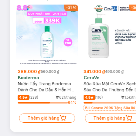
-
34
%
-
31
%
-
3
386.000 ₫
341.000 ₫
560.000 ₫
490.000 ₫
Bioderma
CeraVe
rma
Nước Tẩy Trang Bioderma
Sữa Rửa Mặt CeraVe Sạc
m
Dành Cho Da Dầu & Hỗn Hợp
Sâu Cho Da Thường Đến 
500ml
Dầu 473ml
/tháng
(228)
621/tháng
(116)
1.5k/t
4.9
4.9
64
%
64
%
Bill Cerave 299K Tặng Sữa Rử
Mặt Cerave 30ml (SL có hạn)
Thêm giỏ hàng
Thêm giỏ hàng