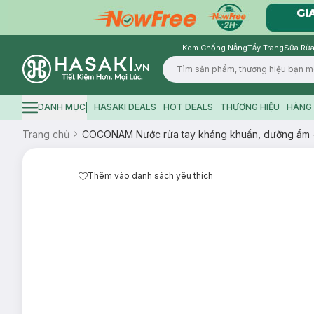
Kem Chống Nắng
Tẩy Trang
Sữa Rửa
Logo
DANH MỤC
HASAKI DEALS
HOT DEALS
THƯƠNG HIỆU
HÀNG 
Hamburger icon
Trang chủ
COCONAM Nước rửa tay kháng khuẩn, dưỡng ẩm 
Thêm vào danh sách yêu thích