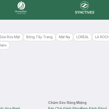
Synctives
Dermahair
Sữa Rửa Mặt
Bông Tẩy Trang
Mặt Nạ
LOREAL
LA ROC
lairs
Chăm Sóc Răng Miệng
ớc Hoa Nam
Bàn Chải Đánh Răng
Kem Đánh Răng