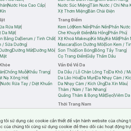
Thân
Nước Hoa Cao Cấp
Nước Súc Miệng
Tăm Nước / Chỉ Nha 
Kín
Xịt Thơm Miệng
Bàn Chải Điện
Mặt
Trang Điểm
ữa Rửa Mặt
Kem Lót
Kem Nền
Phấn Nền
Phấn Nước
t Da Mặt
Che Khuyết Điểm
Má Hồng
Phấn Phủ
ân Bằng Da
Serum / Tinh Chất
Xịt Khoá Makeup
Kẻ Mày
Kẻ Mắt
Phấn 
n / Sữa Dưỡng
Mascara
Son Dưỡng Môi
Son Kem / Tin
 Dưỡng
Dưỡng Mắt
Dưỡng Môi
Son Thỏi
Son Bóng
Bông Tẩy Trang
Mặt
Cọ Trang Điểm
Giấy Thấm Dầu
 Khỏe
Vấn Đề Về Da
ân
Chống Muỗi
Khẩu Trang
Da Dầu / Lỗ Chân Lông To
Da Khô / M
t Nạ Xông Hơi
Da Lão Hóa
Da Mụn
Da Nhạy Cảm / Kí
g
Nước Rửa Tay / Diệt Khuẩn
Da Nhạy Cảm / Kích Ứng
Da Xỉn Màu
Thâm / Nám / Tàn Nhang
Quầng Thâm & Bọng Mắt
Sẹo
Viêm Da
Thời Trang Nam
ữ
Áo Hai Dây Nữ
Áo Polo Nữ
Áo Polo Nam
Áo Thun Nam
Áo Tank T
Tank Top Nữ
Quần Dài Nữ
Quần Lót Nam
Quần Short Nam
g tôi sử dụng các cookie cần thiết để vận hành website của chúng t
n Short Nữ
tác của chúng tôi cũng sử dụng cookie để theo dõi các hoạt động tr