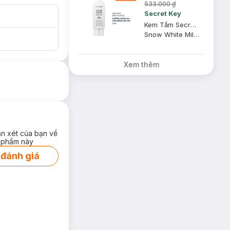
533.000 ₫
Secret Key
Kem Tắm Secret Key Dưỡng Sáng Da Mặt Và Cơ Thể 200g
Snow White Milky Pack
Xem thêm
ận xét của bạn về
 phẩm này
 đánh giá