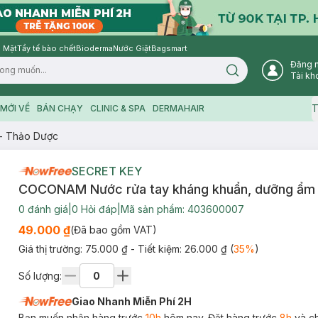
 Mặt
Tẩy tế bào chết
Bioderma
Nước Giặt
Bagsmart
Đăng 
Search icon
Tài kh
T
MỚI VỀ
BÁN CHẠY
CLINIC & SPA
DERMAHAIR
- Thảo Dược
SECRET KEY
COCONAM Nước rửa tay kháng khuẩn, dưỡng ẩm 
0
đánh giá
|
0
Hỏi đáp
|
Mã sản phẩm:
403600007
49.000 ₫
(Đã bao gồm VAT)
Giá thị trường:
75.000 ₫
- Tiết kiệm:
26.000 ₫
(
35
%
)
Số lượng:
Giao Nhanh Miễn Phí 2H
Bạn muốn nhận hàng trước
10h
hôm nay. Đặt hàng trước
8h
và c