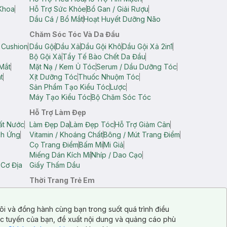
Khoa
Hỗ Trợ Sức Khỏe
Bổ Gan / Giải Rượu
Dầu Cá / Bổ Mắt
Hoạt Huyết Dưỡng Não
Chăm Sóc Tóc Và Da Đầu
 Cushion
Dầu Gội
Dầu Xả
Dầu Gội Khô
Dầu Gội Xả 2in1
Bộ Gội Xả
Tẩy Tế Bào Chết Da Đầu
Mắt
Mặt Nạ / Kem Ủ Tóc
Serum / Dầu Dưỡng Tóc
t
Xịt Dưỡng Tóc
Thuốc Nhuộm Tóc
Sản Phẩm Tạo Kiểu Tóc
Lược
Máy Tạo Kiểu Tóc
Bộ Chăm Sóc Tóc
Hỗ Trợ Làm Đẹp
ất Nước
Làm Đẹp Da
Làm Đẹp Tóc
Hỗ Trợ Giảm Cân
ch Ứng
Vitamin / Khoáng Chất
Bông / Mút Trang Điểm
Cọ Trang Điểm
Bấm Mi
Mi Giả
Miếng Dán Kích Mí
Nhíp / Dao Cạo
 Cơ Địa
Giấy Thấm Dầu
Thời Trang Trẻ Em
op Nam
Áo Dây Trẻ Em
Áo Thun Trẻ Em
Áo Sát Nách Trẻ Em
Quần Short Trẻ Em
ôi và đồng hành cùng bạn trong suốt quá trình điều
ực tuyến của bạn, đề xuất nội dung và quảng cáo phù