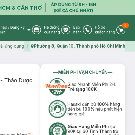
0
nhập
/
Đăng ký
Hệ thống
Bảo
Hỗ trợ
User Icon
Store Icon
Warranty Icon
Phone Icon
Cart I
oản
cửa hàng
hành
khách hàng
ải ứng dụng
Phường 8, Quận 10, Thành phố Hồ Chí Minh
Map icon
MIỄN PHÍ VẬN CHUYỂN
- Thảo Dược
Giao Nhanh Miễn Phí 2H.
Trễ tặng 100K
Hasaki đền bù
100%
hãng
đền bù
100%
nếu phát hiện
hàng giả
Giao Hàng Miễn Phí
(từ
90K tại 60 Tỉnh Thành trừ
họn giao hàng
2H