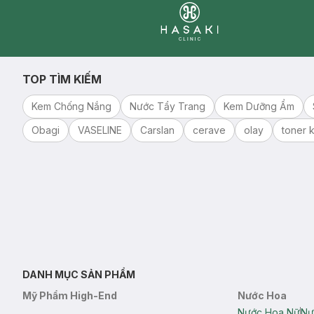
Clinic
TOP TÌM KIẾM
Kem Chống Nắng
Nước Tẩy Trang
Kem Dưỡng Ẩm
Obagi
VASELINE
Carslan
cerave
olay
toner k
DANH MỤC SẢN PHẨM
Mỹ Phẩm High-End
Nước Hoa
Nước Hoa Nữ
Nư