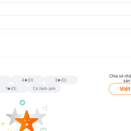
Chia sẻ nh
)
4
(
0
)
3
(
0
)
sản
Viết
1
(
0
)
Có hình ảnh