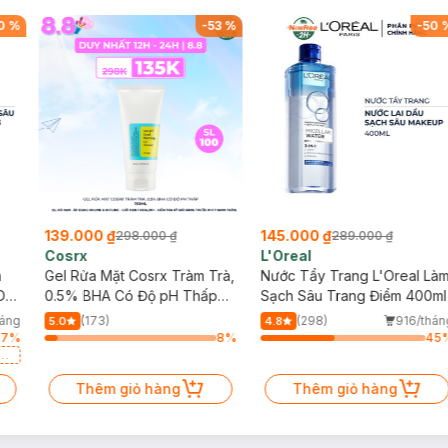
0
%
-
53
%
-
50
139.000 ₫
145.000 ₫
298.000 ₫
289.000 ₫
Cosrx
L'Oreal
h
Gel Rửa Mặt Cosrx Tràm Trà,
Nước Tẩy Trang L'Oreal Là
Da
0.5% BHA Có Độ pH Thấp
Sạch Sâu Trang Điểm 400ml
150ml
háng
(173)
(298)
916/thán
5.0
4.8
17
%
8
%
45
a
Thêm giỏ hàng
Thêm giỏ hàng