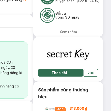
huyện, toàn Quốc từ 249K)
Đổi trả
trong
30 ngày
Xem thêm
 hoá đơn
 ngày. 30
không đăng kí
Theo dõi
+
200
ính hãng có
Sản phẩm cùng thương
hiệu
318.000 ₫
-
40
%