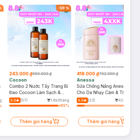
%
-
59
%
-
40
%
243.000 ₫
418.000 ₫
590.000 ₫
702.000 ₫
Cocoon
Anessa
m
Combo 2 Nước Tẩy Trang Bí
Sữa Chống Nắng Anessa
Đao Cocoon Làm Sạch &
Cho Da Nhạy Cảm & Trẻ Em
Giảm Dầu 500ml
60ml (Mới)
g
(57)
1.6k/tháng
(23)
423/tháng
5.0
5.0
%
95
%
15
%
Thêm giỏ hàng
Thêm giỏ hàng