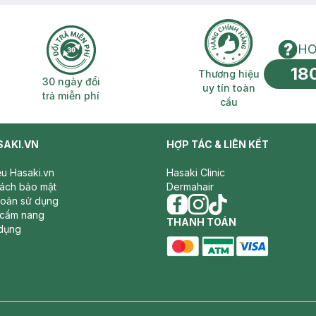
HO
18
n phí 2H
30 ngày đổi trả miễn phí
Thương hiệu uy 
Thương hiệu
30 ngày đổi
uy tín toàn
trả miễn phí
cầu
SAKI.VN
HỢP TÁC & LIÊN KẾT
iệu Hasaki.vn
Hasaki Clinic
sách bảo mật
Dermahair
hoản sử dụng
 cẩm nang
facebook
THANH TOÁN
instagram
tiktok
dụng
master card
ATM card
visa card