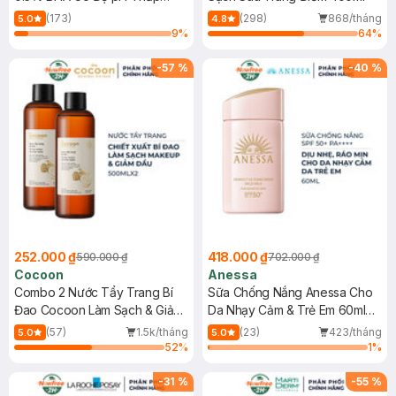
150ml
(173)
(298)
868/tháng
5.0
4.8
9
%
64
%
-
57
%
-
40
%
252.000 ₫
418.000 ₫
590.000 ₫
702.000 ₫
Cocoon
Anessa
Combo 2 Nước Tẩy Trang Bí
Sữa Chống Nắng Anessa Cho
Đao Cocoon Làm Sạch & Giảm
Da Nhạy Cảm & Trẻ Em 60ml
Dầu 500ml
(Mới)
(57)
1.5k/tháng
(23)
423/tháng
5.0
5.0
52
%
1
%
-
31
%
-
55
%