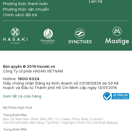
Liên hệ
Phương thức thanh toán
Phương thức vận chuyển
Chính sách đổi trả
Synctives
Clinic
Dermahair
Mastige
Bản quyền © 2016 Hasaki.vn
Công Ty cổ phần HASAKI VIETNAM
Hotline:
1800 6324
Giấy chứng nhận Đăng ký Kinh doanh số 0313612829 do Sở Kế
hoạch và Đầu tư Thành phố Hồ Chí Minh cấp ngày 13/01/2016
Xem tất cả cửa hàng
Mỹ Phẩm High-End
Trang Điểm Mặt
Kem Lót
/
Kem Nền
/
Phấn Nền
/
BB / CC Cream
/
Phấn Nước Cushion
/
Che Khuyết Điểm
/
Má Hồng
/
Tạo Khối / Highlight
/
Phấn Phủ
/
Xịt Khoá Makeup
Trang Điểm Mắt