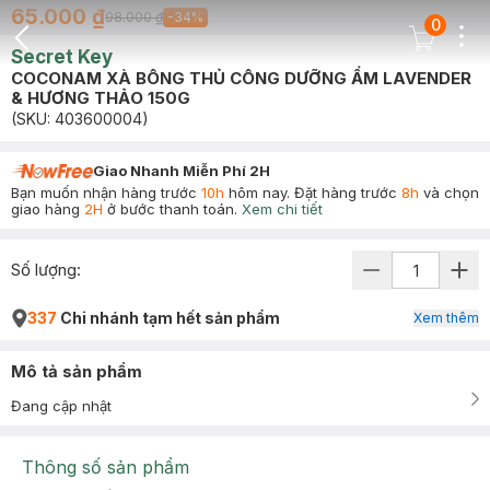
65.000 ₫
98.000 ₫
-
34
%
0
Dots
Cart Icon
Secret Key
Back Icon
COCONAM XÀ BÔNG THỦ CÔNG DƯỠNG ẨM LAVENDER
& HƯƠNG THẢO 150G
(SKU:
403600004
)
Giao Nhanh Miễn Phí 2H
Bạn muốn nhận hàng trước
10h
hôm nay. Đặt hàng trước
8h
và chọn
giao hàng
2H
ở bước thanh toán.
Xem chi tiết
Số lượng:
337
Chi nhánh tạm hết sản phẩm
Xem thêm
Mô tả sản phẩm
Đang cập nhật
Thông số sản phẩm