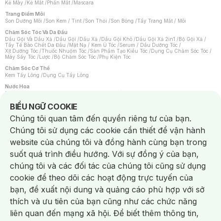
Kẻ Mày
/
Kẻ Mắt
/
Phấn Mắt
/
Mascara
Trang Điểm Môi
Son Dưỡng Môi
/
Son Kem / Tint
/
Son Thỏi
/
Son Bóng
/
Tẩy Trang Mắt / Môi
Chăm Sóc Tóc Và Da Đầu
Dầu Gội Và Dầu Xả
/
Dầu Gội
/
Dầu Xả
/
Dầu Gội Khô
/
Dầu Gội Xả 2in1
/
Bộ Gội Xả
/
Tẩy Tế Bào Chết Da Đầu
/
Mặt Nạ / Kem Ủ Tóc
/
Serum / Dầu Dưỡng Tóc
/
Xịt Dưỡng Tóc
/
Thuốc Nhuộm Tóc
/
Sản Phẩm Tạo Kiểu Tóc
/
Dụng Cụ Chăm Sóc Tóc
/
Máy Sấy Tóc
/
Lược
/
Bộ Chăm Sóc Tóc
/
Phụ Kiện Tóc
Chăm Sóc Cơ Thể
Kem Tẩy Lông
/
Dụng Cụ Tẩy Lông
Nước Hoa
Nước Hoa Nữ
/
Nước Hoa Nam
/
Nước Hoa Cao Cấp
/
Xịt Thơm Toàn Thân
/
Nước Hoa Vùng Kín
Notice about cookies usage
BIỂU NGỮ COOKIE
Chăm Sóc Cá Nhân
Chúng tôi quan tâm đến quyền riêng tư của bạn.
Chống Muỗi
/
Khẩu Trang
/
Máy Massage
/
Mặt Nạ Xông Hơi
/
Nước Rửa Tay
/
Sản Phẩm Chăm Sóc Khác
/
Bàn Chải Đánh Răng
/
Bàn Chải Điện
/
Chúng tôi sử dụng các cookie cần thiết để vận hành
Hỗ Trợ Trắng Răng
/
Kem Đánh Răng
/
Máy Tăm Nước
/
Nước Súc Miệng
/
Tăm / Chỉ Nha Khoa
/
Xịt Thơm Miệng
/
Dung Dịch Vệ Sinh
/
Dưỡng Vùng Kín
/
website của chúng tôi và đồng hành cùng bạn trong
Khăn Ướt Vệ Sinh Vùng Kín
/
Băng Vệ Sinh
/
Tampon
/
Bọt Cạo Râu
/
Dao Cạo Râu
/
Máy Cạo Râu
suốt quá trình điều hướng. Với sự đồng ý của bạn,
Vấn Đề Về Da
chúng tôi và các đối tác của chúng tôi cũng sử dụng
Da Dầu / Lỗ Chân Lông To
/
Da Khô / Mất Nước
/
Da Lão Hóa
/
Da Mụn
/
Da Nhạy Cảm / Kích Ứng
/
Da Xỉn Màu
/
Thâm / Nám / Tàn Nhang
/
cookie để theo dõi các hoạt động trực tuyến của
Quầng Thâm & Bọng Mắt
/
Sẹo
/
Viêm Da Cơ Địa
bạn, đề xuất nội dung và quảng cáo phù hợp với sở
Dụng Cụ / Phụ Kiện Chăm Sóc Da
Chat i
Bông Tẩy Trang
/
Khăn Lau Mặt Khô
/
Dụng Cụ / Máy Rửa Mặt
/
Máy Chăm Sóc Da
/
thích và ưu tiên của bạn cũng như các chức năng
Dụng Cụ Chăm Sóc Khác
liên quan đến mạng xã hội. Để biết thêm thông tin,