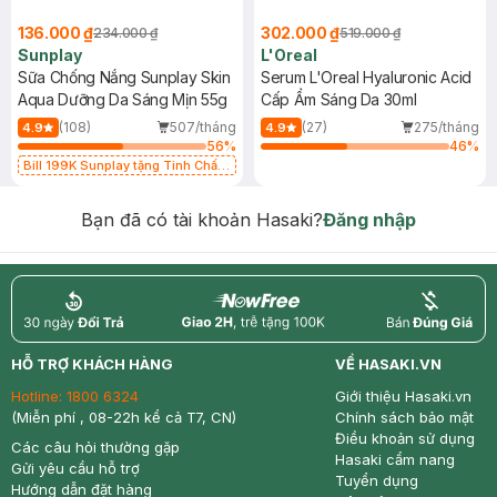
136.000 ₫
302.000 ₫
234.000 ₫
519.000 ₫
Sunplay
L'Oreal
Sữa Chống Nắng Sunplay Skin
Serum L'Oreal Hyaluronic Acid
Aqua Dưỡng Da Sáng Mịn 55g
Cấp Ẩm Sáng Da 30ml
(108)
507/tháng
(27)
275/tháng
4.9
4.9
56
%
46
%
Bill 199K Sunplay tặng Tinh Chất
Chống Nắng 7g trị giá 30K (SL có
hạn)
Bạn đã có tài khoản Hasaki?
Đăng nhập
return
nowfree
price
HỖ TRỢ KHÁCH HÀNG
VỀ HASAKI.VN
Hotline:
1800 6324
Giới thiệu Hasaki.vn
(Miễn phí , 08-22h kể cả T7, CN)
Chính sách bảo mật
Điều khoản sử dụng
Các câu hỏi thường gặp
Hasaki cẩm nang
Gửi yêu cầu hỗ trợ
Tuyển dụng
Hướng dẫn đặt hàng