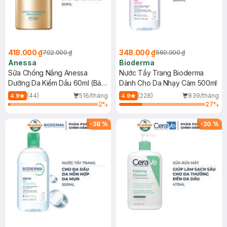
418.000 ₫
348.000 ₫
702.000 ₫
560.000 ₫
Anessa
Bioderma
Sữa Chống Nắng Anessa
Nước Tẩy Trang Bioderma
Dưỡng Da Kiềm Dầu 60ml (Bản
Dành Cho Da Nhạy Cảm 500ml
Mới)
(44)
516/tháng
(228)
839/tháng
4.9
4.9
2
%
27
%
-
38
%
-
30
%