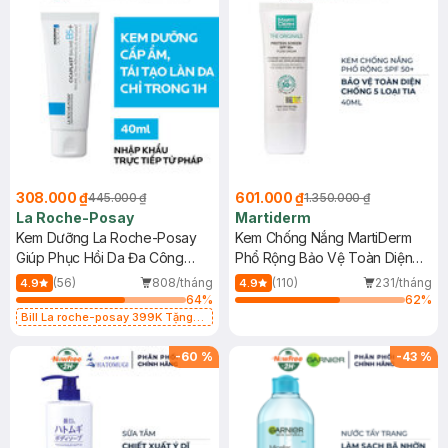
308.000 ₫
601.000 ₫
445.000 ₫
1.350.000 ₫
La Roche-Posay
Martiderm
Kem Dưỡng La Roche-Posay
Kem Chống Nắng MartiDerm
Giúp Phục Hồi Da Đa Công
Phổ Rộng Bảo Vệ Toàn Diện
Dụng 40ml
40ml
(56)
808/tháng
(110)
231/tháng
4.9
4.9
64
%
62
%
Bill La roche-posay 399K Tặng
Gel rửa mặt da dầu nhạy cảm 50ml
(SL có hạn)
-
60
%
-
43
%