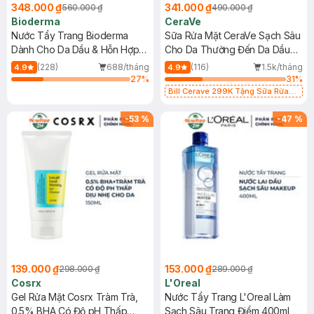
348.000 ₫
341.000 ₫
560.000 ₫
490.000 ₫
Bioderma
CeraVe
Nước Tẩy Trang Bioderma
Sữa Rửa Mặt CeraVe Sạch Sâu
Dành Cho Da Dầu & Hỗn Hợp
Cho Da Thường Đến Da Dầu
500ml
473ml
(228)
688/tháng
(116)
1.5k/tháng
4.9
4.9
27
%
31
%
Bill Cerave 299K Tặng Sữa Rửa
Mặt Cerave 30ml (SL có hạn)
-
53
%
-
47
%
139.000 ₫
153.000 ₫
298.000 ₫
289.000 ₫
Cosrx
L'Oreal
Gel Rửa Mặt Cosrx Tràm Trà,
Nước Tẩy Trang L'Oreal Làm
0.5% BHA Có Độ pH Thấp
Sạch Sâu Trang Điểm 400ml