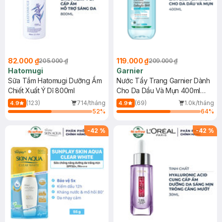
82.000 ₫
119.000 ₫
205.000 ₫
209.000 ₫
Hatomugi
Garnier
Sữa Tắm Hatomugi Dưỡng Ẩm
Nước Tẩy Trang Garnier Dành
Chiết Xuất Ý Dĩ 800ml
Cho Da Dầu Và Mụn 400ml
(Mới)
(123)
714/tháng
(69)
1.0k/tháng
4.9
4.9
52
%
64
%
-
42
%
-
42
%