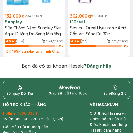
152.000 ₫
302.000 ₫
234.000 ₫
519.000 ₫
Sunplay
L'Oreal
Sữa Chống Nắng Sunplay Skin
Serum L'Oreal Hyaluronic Acid
Aqua Dưỡng Da Sáng Mịn 55g
Cấp Ẩm Sáng Da 30ml
(108)
454/tháng
(27)
275/tháng
4.9
4.9
48
%
51
%
Bill 199K Sunplay tặng Tinh Chất
Chống Nắng 7g trị giá 30K (SL có
hạn)
Bạn đã có tài khoản Hasaki?
Đăng nhập
return
nowfree
price
HỖ TRỢ KHÁCH HÀNG
VỀ HASAKI.VN
Hotline:
1800 6324
Giới thiệu Hasaki.vn
(Miễn phí , 08-22h kể cả T7, CN)
Chính sách bảo mật
Điều khoản sử dụng
Các câu hỏi thường gặp
Hasaki cẩm nang
Gửi yêu cầu hỗ trợ