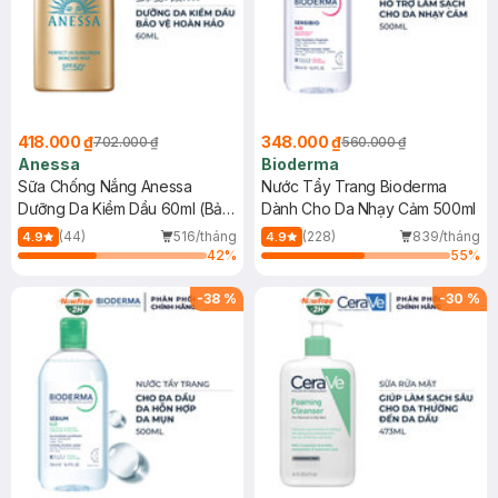
418.000 ₫
348.000 ₫
702.000 ₫
560.000 ₫
Anessa
Bioderma
Sữa Chống Nắng Anessa
Nước Tẩy Trang Bioderma
Dưỡng Da Kiềm Dầu 60ml (Bản
Dành Cho Da Nhạy Cảm 500ml
Mới)
(44)
516/tháng
(228)
839/tháng
4.9
4.9
42
%
55
%
-
38
%
-
30
%