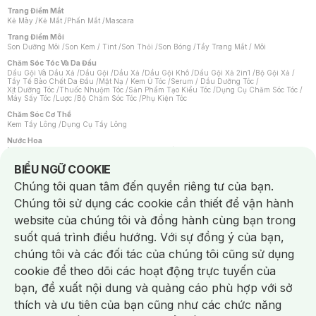
Trang Điểm Mắt
Kẻ Mày
/
Kẻ Mắt
/
Phấn Mắt
/
Mascara
Trang Điểm Môi
Son Dưỡng Môi
/
Son Kem / Tint
/
Son Thỏi
/
Son Bóng
/
Tẩy Trang Mắt / Môi
Chăm Sóc Tóc Và Da Đầu
Dầu Gội Và Dầu Xả
/
Dầu Gội
/
Dầu Xả
/
Dầu Gội Khô
/
Dầu Gội Xả 2in1
/
Bộ Gội Xả
/
Tẩy Tế Bào Chết Da Đầu
/
Mặt Nạ / Kem Ủ Tóc
/
Serum / Dầu Dưỡng Tóc
/
Xịt Dưỡng Tóc
/
Thuốc Nhuộm Tóc
/
Sản Phẩm Tạo Kiểu Tóc
/
Dụng Cụ Chăm Sóc Tóc
/
Máy Sấy Tóc
/
Lược
/
Bộ Chăm Sóc Tóc
/
Phụ Kiện Tóc
Chăm Sóc Cơ Thể
Kem Tẩy Lông
/
Dụng Cụ Tẩy Lông
Nước Hoa
Nước Hoa Nữ
/
Nước Hoa Nam
/
Nước Hoa Cao Cấp
/
Xịt Thơm Toàn Thân
/
Nước Hoa Vùng Kín
Notice about cookies usage
BIỂU NGỮ COOKIE
Chăm Sóc Cá Nhân
Chúng tôi quan tâm đến quyền riêng tư của bạn.
Chống Muỗi
/
Khẩu Trang
/
Máy Massage
/
Mặt Nạ Xông Hơi
/
Nước Rửa Tay
/
Sản Phẩm Chăm Sóc Khác
/
Bàn Chải Đánh Răng
/
Bàn Chải Điện
/
Chúng tôi sử dụng các cookie cần thiết để vận hành
Hỗ Trợ Trắng Răng
/
Kem Đánh Răng
/
Máy Tăm Nước
/
Nước Súc Miệng
/
Tăm / Chỉ Nha Khoa
/
Xịt Thơm Miệng
/
Dung Dịch Vệ Sinh
/
Dưỡng Vùng Kín
/
website của chúng tôi và đồng hành cùng bạn trong
Khăn Ướt Vệ Sinh Vùng Kín
/
Băng Vệ Sinh
/
Tampon
/
Bọt Cạo Râu
/
Dao Cạo Râu
/
Máy Cạo Râu
suốt quá trình điều hướng. Với sự đồng ý của bạn,
Vấn Đề Về Da
chúng tôi và các đối tác của chúng tôi cũng sử dụng
Da Dầu / Lỗ Chân Lông To
/
Da Khô / Mất Nước
/
Da Lão Hóa
/
Da Mụn
/
Da Nhạy Cảm / Kích Ứng
/
Da Xỉn Màu
/
Thâm / Nám / Tàn Nhang
/
cookie để theo dõi các hoạt động trực tuyến của
Quầng Thâm & Bọng Mắt
/
Sẹo
/
Viêm Da Cơ Địa
bạn, đề xuất nội dung và quảng cáo phù hợp với sở
Dụng Cụ / Phụ Kiện Chăm Sóc Da
Chat i
Bông Tẩy Trang
/
Khăn Lau Mặt Khô
/
Dụng Cụ / Máy Rửa Mặt
/
Máy Chăm Sóc Da
/
thích và ưu tiên của bạn cũng như các chức năng
Dụng Cụ Chăm Sóc Khác