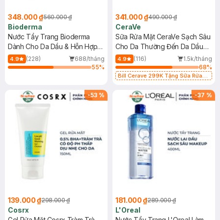
348.000 ₫
341.000 ₫
560.000 ₫
490.000 ₫
Bioderma
CeraVe
Nước Tẩy Trang Bioderma
Sữa Rửa Mặt CeraVe Sạch Sâu
Dành Cho Da Dầu & Hỗn Hợp
Cho Da Thường Đến Da Dầu
500ml
473ml
(228)
688/tháng
(116)
1.5k/tháng
4.9
4.9
55
%
68
%
Bill Cerave 299K Tặng Sữa Rửa
Mặt Cerave 30ml (SL có hạn)
-
53
%
-
37
%
139.000 ₫
181.000 ₫
298.000 ₫
289.000 ₫
Cosrx
L'Oreal
Gel Rửa Mặt Cosrx Tràm Trà,
Nước Tẩy Trang L'Oreal Làm