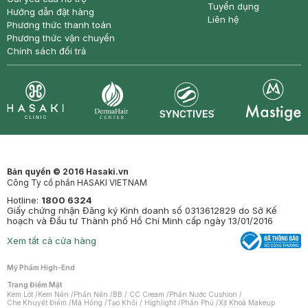
Tuyển dụng
Hướng dẫn đặt hàng
Liên hệ
Phương thức thanh toán
Phương thức vận chuyển
Chính sách đổi trả
Synctives
Clinic
Dermahair
Mastige
Bản quyền © 2016 Hasaki.vn
Công Ty cổ phần HASAKI VIETNAM
Hotline:
1800 6324
Giấy chứng nhận Đăng ký Kinh doanh số 0313612829 do Sở Kế
hoạch và Đầu tư Thành phố Hồ Chí Minh cấp ngày 13/01/2016
Xem tất cả cửa hàng
Mỹ Phẩm High-End
Trang Điểm Mặt
Kem Lót
/
Kem Nền
/
Phấn Nền
/
BB / CC Cream
/
Phấn Nước Cushion
/
Che Khuyết Điểm
/
Má Hồng
/
Tạo Khối / Highlight
/
Phấn Phủ
/
Xịt Khoá Makeup