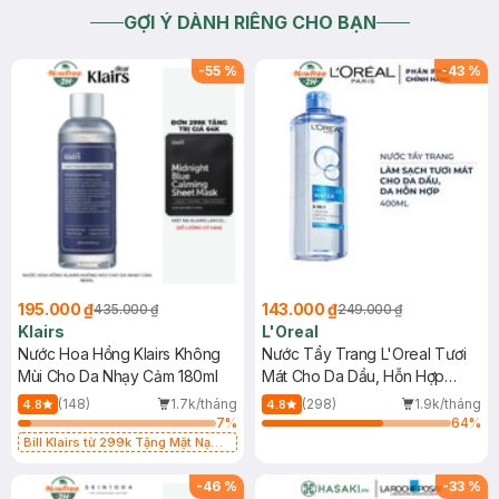
GỢI Ý DÀNH RIÊNG CHO BẠN
-
55
%
-
43
%
195.000 ₫
143.000 ₫
435.000 ₫
249.000 ₫
Klairs
L'Oreal
Nước Hoa Hồng Klairs Không
Nước Tẩy Trang L'Oreal Tươi
Mùi Cho Da Nhạy Cảm 180ml
Mát Cho Da Dầu, Hỗn Hợp
400ml
(148)
1.7k/tháng
(298)
1.9k/tháng
4.8
4.8
7
%
64
%
Bill Klairs từ 299k Tặng Mặt Nạ
Làm Dịu Da & Kiểm Soát Dầu Nhờn
25ml (SL Có Hạn)
-
46
%
-
33
%