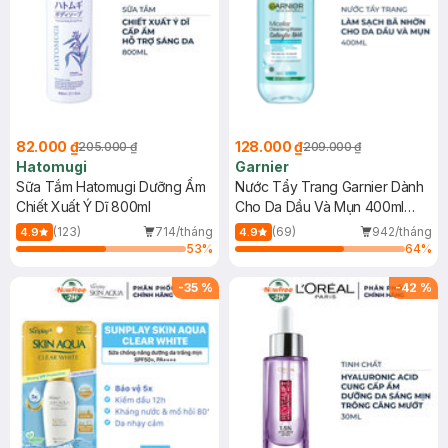
82.000 ₫
128.000 ₫
205.000 ₫
209.000 ₫
Hatomugi
Garnier
Sữa Tắm Hatomugi Dưỡng Ẩm
Nước Tẩy Trang Garnier Dành
Chiết Xuất Ý Dĩ 800ml
Cho Da Dầu Và Mụn 400ml
(Mới)
(123)
714/tháng
(69)
942/tháng
4.9
4.9
53
%
64
%
-
35
%
-
42
%