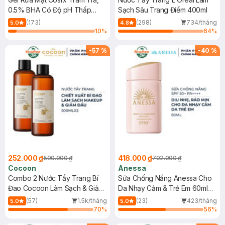
0.5% BHA Có Độ pH Thấp
Sạch Sâu Trang Điểm 400ml
150ml
(173)
(298)
734/tháng
5.0
4.8
10
%
64
%
-
57
%
-
40
%
252.000 ₫
418.000 ₫
590.000 ₫
702.000 ₫
Cocoon
Anessa
Combo 2 Nước Tẩy Trang Bí
Sữa Chống Nắng Anessa Cho
Đao Cocoon Làm Sạch & Giảm
Da Nhạy Cảm & Trẻ Em 60ml
Dầu 500ml
(Mới)
(57)
1.5k/tháng
(23)
423/tháng
5.0
5.0
70
%
56
%