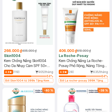
266.000 ₫
406.000 ₫
495.000 ₫
610.000 ₫
Skin1004
La Roche-Posay
Kem Chống Nắng Skin1004
Kem Chống Nắng La Roche-
Cho Da Nhạy Cảm SPF 50+
Posay Phổ Rộng, Nâng Tông
50ml
Kiềm Dầu 50ml
(119)
905/tháng
(28)
635/tháng
4.8
4.9
64
%
64
%
Bill Skin1004 từ 399k Tặng Kem
Bill La roche-posay 399K Tặng
Chống Nắng Cho Da Nhạy Cảm
Gel rửa mặt da dầu nhạy cảm 50ml
SPF 50+ 20ml (SL Có Hạn)
(SL có hạn)
-
40
%
-
38
%