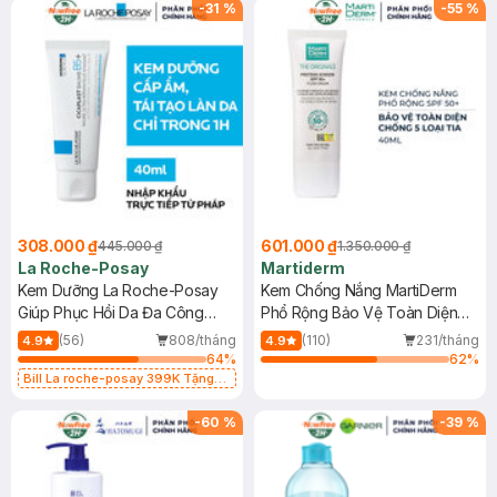
-
31
%
-
55
%
308.000 ₫
601.000 ₫
445.000 ₫
1.350.000 ₫
La Roche-Posay
Martiderm
Kem Dưỡng La Roche-Posay
Kem Chống Nắng MartiDerm
Giúp Phục Hồi Da Đa Công
Phổ Rộng Bảo Vệ Toàn Diện
Dụng 40ml
40ml
(56)
808/tháng
(110)
231/tháng
4.9
4.9
64
%
62
%
Bill La roche-posay 399K Tặng
Gel rửa mặt da dầu nhạy cảm 50ml
(SL có hạn)
-
60
%
-
39
%