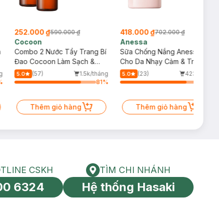
252.000 ₫
418.000 ₫
590.000 ₫
702.000 ₫
Cocoon
Anessa
m
Combo 2 Nước Tẩy Trang Bí
Sữa Chống Nắng Anessa
Đao Cocoon Làm Sạch &
Cho Da Nhạy Cảm & Trẻ Em
Giảm Dầu 500ml
60ml (Mới)
g
(57)
1.5k/tháng
(23)
423/tháng
5.0
5.0
%
81
%
81
%
Thêm giỏ hàng
Thêm giỏ hàng
TLINE CSKH
TÌM CHI NHÁNH
HOTLINE CSKH
Tìm chi nhánh
00 6324
Hệ thống Hasaki
tín toàn cầu