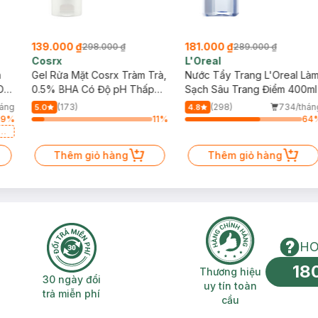
139.000 ₫
181.000 ₫
298.000 ₫
289.000 ₫
Cosrx
L'Oreal
h
Gel Rửa Mặt Cosrx Tràm Trà,
Nước Tẩy Trang L'Oreal Là
Da
0.5% BHA Có Độ pH Thấp
Sạch Sâu Trang Điểm 400ml
150ml
háng
(173)
(298)
734/thán
5.0
4.8
89
%
11
%
64
a
Thêm giỏ hàng
Thêm giỏ hàng
HO
18
n phí 2H
30 ngày đổi trả miễn phí
Thương hiệu uy 
Thương hiệu
30 ngày đổi
uy tín toàn
trả miễn phí
cầu