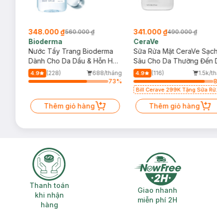
348.000 ₫
341.000 ₫
560.000 ₫
490.000 ₫
Bioderma
CeraVe
rma
Nước Tẩy Trang Bioderma
Sữa Rửa Mặt CeraVe Sạc
m
Dành Cho Da Dầu & Hỗn Hợp
Sâu Cho Da Thường Đến 
500ml
Dầu 473ml
/tháng
(228)
688/tháng
(116)
1.5k/t
4.9
4.9
73
%
73
%
Bill Cerave 299K Tặng Sữa Rử
Mặt Cerave 30ml (SL có hạn)
Thêm giỏ hàng
Thêm giỏ hàng
Thanh toán khi nhận hàng
Giao nhanh miễ
Thanh toán
Giao nhanh
khi nhận
miễn phí 2H
hàng