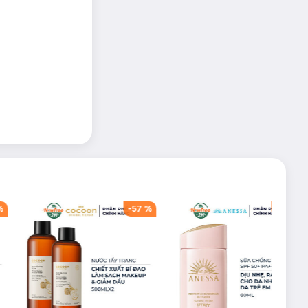
%
-
57
%
-
40
%