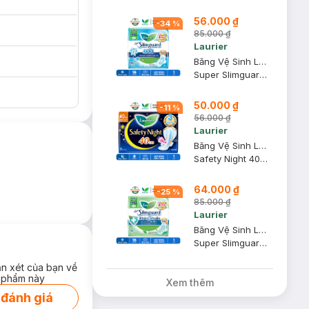
56.000 ₫
-
34
%
85.000 ₫
Laurier
Băng Vệ Sinh Laurier Siêu Mỏng Mát Lạnh 22.5cm 16M
Super Slimguard Cool 22.5cm
50.000 ₫
-
11
%
56.000 ₫
Laurier
Băng Vệ Sinh Laurier Safety Night Ban Đêm 40cm 8 Miếng
Safety Night 40cm
64.000 ₫
-
25
%
85.000 ₫
Laurier
Băng Vệ Sinh Laurier Siêu Mỏng Cánh Kháng Khuẩn 22.5cm 16M
Super Slimguard 22.5cm
ng còn nỗi lo hầm
ận xét của bạn về
 phẩm này
Xem thêm
ng 1mm
 đánh giá