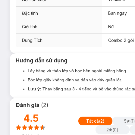
Đặc tính
Ban ngày
Giới tính
Nữ
Dung Tích
Combo 2 gói 
Đối tượng sử dụng:
Sản phẩm phù hợp sử dụng vào ban ngày trong chu kỳ k
Hướng dẫn sử dụng
Chiều dài 22.5cm:
thích hợp cho ngày vừa và nhiều.
Lấy băng và tháo lớp vỏ bọc bên ngoài miếng băng.
Chiều dài 25cm:
thích hợp cho ngày nhiều.
Bóc lớp giấy không dính và dán vào đáy quần lót.
Chiều dài 30cm:
thấm hút nhiều hơn, an toàn cho ngày 
Lưu ý:
Thay băng sau 3 - 4 tiếng và bỏ vào thùng rác s
Ưu thế nổi bật:
Đánh giá
(
2
)
Đột phá với công nghệ
Cool Menthol
từ Nhật Bản cho c
Mát lạnh thoải mái:
Tinh chất bạc hà với hương thảo m
4.5
bí và mùi khó chịu.
Tất cả
(
2
)
5
(
1
)
Siêu thấm 200 lần*:
Lõi siêu thấm và Rãnh hút thông m
2
(
0
)