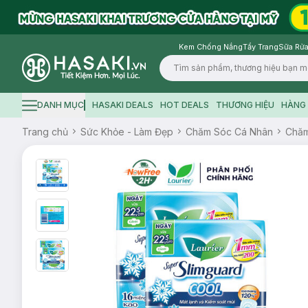
Kem Chống Nắng
Tẩy Trang
Sữa Rửa
Logo
DANH MỤC
HASAKI DEALS
HOT DEALS
THƯƠNG HIỆU
HÀNG 
Hamburger icon
Trang chủ
Sức Khỏe - Làm Đẹp
Chăm Sóc Cá Nhân
Chăm