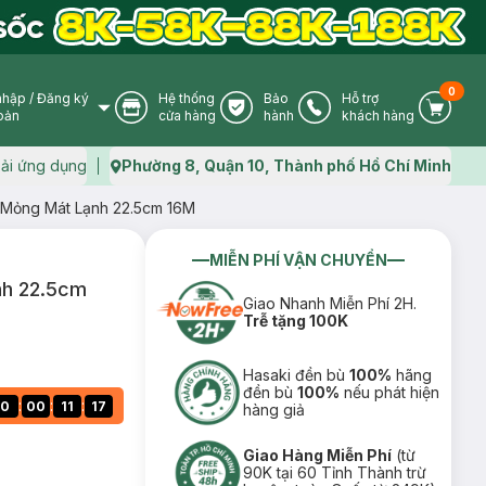
0
nhập
/
Đăng ký
Hệ thống
Bảo
Hỗ trợ
User Icon
Store Icon
Warranty Icon
Phone Icon
Cart I
oản
cửa hàng
hành
khách hàng
ải ứng dụng
Phường 8, Quận 10, Thành phố Hồ Chí Minh
Map icon
 Mỏng Mát Lạnh 22.5cm 16M
MIỄN PHÍ VẬN CHUYỂN
nh 22.5cm
Giao Nhanh Miễn Phí 2H.
Trễ tặng 100K
Hasaki đền bù
100%
hãng
đền bù
100%
nếu phát hiện
:
:
:
0
00
11
16
hàng giả
Giao Hàng Miễn Phí
(từ
90K tại 60 Tỉnh Thành trừ