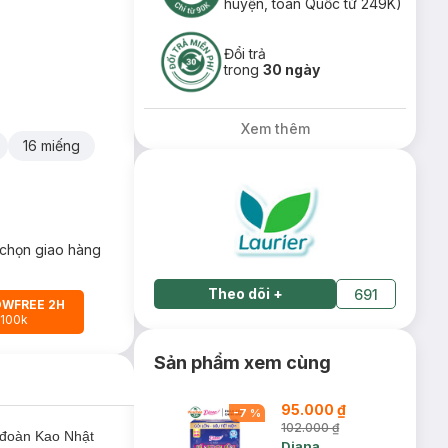
huyện, toàn Quốc từ 249K)
Đổi trả
trong
30 ngày
Xem thêm
16 miếng
chọn giao hàng
Theo dõi
+
691
OWFREE 2H
 100k
Sản phẩm xem cùng
95.000 ₫
-
7
%
102.000 ₫
 đoàn Kao Nhật
Diana