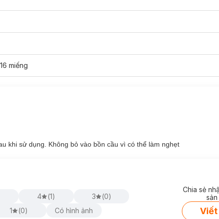
16 miếng
inh nguyệt.
rất nhiều.
au khi sử dụng. Không bỏ vào bồn cầu vì có thể làm nghẹt
ảm giác mát lạnh tức thì và không hầm bí suốt ngày dài.
ộc tạo cảm giác tươi mát, dịu nhẹ và an toàn cho vùng nhạy cảm. Khô
Chia sẻ nh
4
(
1
)
3
(
0
)
sản
inh thoáng khí khóa chặt lượng lớn chất lỏng lên đến 200 lần* chỉ tro
Viết
1
(
0
)
Có hình ảnh