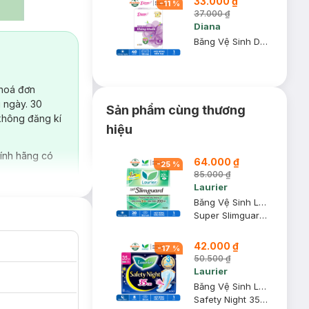
33.000 ₫
-
11
%
37.000 ₫
Diana
Băng Vệ Sinh Diana Hàng Ngày Kháng Khuẩn 40 Miếng/Gói
 hoá đơn
 ngày. 30
Sản phẩm cùng thương
không đăng kí
hiệu
ính hãng có
64.000 ₫
-
25
%
85.000 ₫
Laurier
Băng Vệ Sinh Laurier Siêu Mỏng Bảo Vệ 1mm 22.5cm 20M
Super Slimguard 22.5cm
42.000 ₫
-
17
%
50.500 ₫
Laurier
Băng Vệ Sinh Laurier Safety Night Ban Đêm 35cm 8 Miếng
Safety Night 35cm