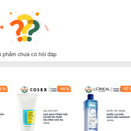
6 miếng
n phẩm chưa có hỏi đáp
g
0
%
-
53
%
-
37