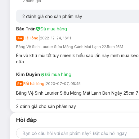
2
đánh giá
Thoải mái cho da:
Bề mặt bông mềm mại hơn 15%**, Siêu mềm mịn và
2
đánh giá cho sản phẩm này
Bề mặt bông khô thoáng 120%**, thoát khỏi tình t
Bảo Trân
Đã mua hàng
* 200 lần trọng lượng Lõi Hạt Siêu Thấm
|
4
Hài lòng
2022-12-24, 16:11
Băng Vệ Sinh Laurier Siêu Mỏng Cánh Mát Lạnh 22.5cm 16M
Êm và khử mùi tốt tuy nhiên k hiểu sao lần này mình mua keo 
nữa
Kim Duyên
Đã mua hàng
|
5
Rất hài lòng
2020-07-07, 05:45
Băng Vệ Sinh Laurier Siêu Mỏng Mát Lạnh Ban Ngày 25cm 7 Mi
Bảo quản:
2
đánh giá cho sản phẩm này
Nơi khô ráo thoáng mát.
Hỏi đáp
Tránh để nơi ẩm ướt.
Thông số sản phẩm: