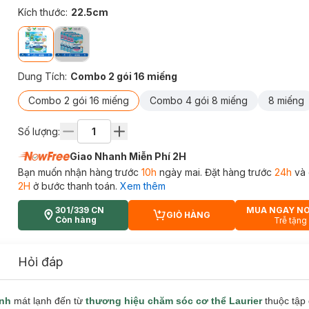
Kích thước
:
22.5cm
Dung Tích
:
Combo 2 gói 16 miếng
Combo 2 gói 16 miếng
Combo 4 gói 8 miếng
8 miếng
Số lượng:
Giao Nhanh Miễn Phí 2H
Bạn muốn nhận hàng trước
10h
ngày mai. Đặt hàng trước
24h
và 
2H
ở bước thanh toán.
Xem thêm
301/339 CN
MUA NGAY N
GIỎ HÀNG
CART PLUS ICON
Còn hàng
Trễ tặng
Hỏi đáp
inh
mát lạnh đến từ
thương hiệu chăm sóc cơ thể Laurier
thuộc tập