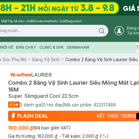
 Mặt
Tẩy tế bào chết
Bioderma
Nước Giặt
Bagsmart
Đăng 
Search icon
Tài kh
T
MỚI VỀ
BÁN CHẠY
CLINIC & SPA
DERMAHAIR
 Sóc Phụ Nữ
Băng Vệ Sinh
Combo 2 Băng Vệ Sinh Laurier Siêu
LAURIER
Combo 2 Băng Vệ Sinh Laurier Siêu Mỏng Mát Lạ
16M
Super Slimguard Cool 22.5cm
4.5
2
đánh giá
|
0
Hỏi đáp
|
Mã sản phẩm:
422217488
KẾT THÚC TRONG
160.000 ₫
(Đã bao gồm VAT)
Giá thị trường:
162.000 ₫
- Tiết kiệm:
2.000 ₫
(
1
%
)