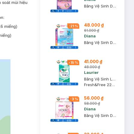
 soát mùi hiệu
Băng Vệ Sinh Diana Dạng Quần Ban Đêm Size M-L 5 Chiếc/Gói
ọn:
48.000 ₫
16 miếng)
-
21
%
61.000 ₫
miếng)
Diana
Băng Vệ Sinh Diana Sensi Cool Fresh Mát Lạnh Siêu Mỏng Cánh 20M
41.000 ₫
-
15
%
48.000 ₫
Laurier
Băng Vệ Sinh Laurier Fresh&Free Siêu Mỏng Cánh 22cm 20 Miếng
Fresh&Free 22cm
56.000 ₫
-
3
%
58.000 ₫
Diana
Băng Vệ Sinh Diana Sensi Siêu Mỏng Cánh 20 Miếng/Gói