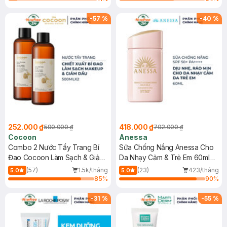
-
57
%
-
40
%
252.000 ₫
418.000 ₫
590.000 ₫
702.000 ₫
Cocoon
Anessa
Combo 2 Nước Tẩy Trang Bí
Sữa Chống Nắng Anessa Cho
Đao Cocoon Làm Sạch & Giảm
Da Nhạy Cảm & Trẻ Em 60ml
Dầu 500ml
(Mới)
(57)
1.5k/tháng
(23)
423/tháng
5.0
5.0
85
%
90
%
-
31
%
-
55
%