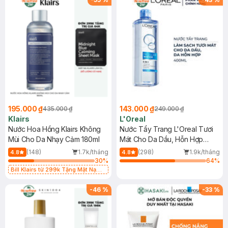
195.000 ₫
143.000 ₫
435.000 ₫
249.000 ₫
Klairs
L'Oreal
Nước Hoa Hồng Klairs Không
Nước Tẩy Trang L'Oreal Tươi
Mùi Cho Da Nhạy Cảm 180ml
Mát Cho Da Dầu, Hỗn Hợp
400ml
(148)
1.7k/tháng
(298)
1.9k/tháng
4.8
4.8
30
%
64
%
Bill Klairs từ 299k Tặng Mặt Nạ
Làm Dịu Da & Kiểm Soát Dầu Nhờn
25ml (SL Có Hạn)
-
46
%
-
33
%