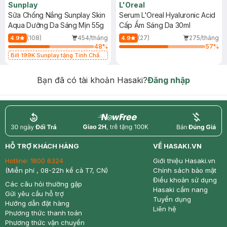
Sunplay
L'Oreal
Sữa Chống Nắng Sunplay Skin
Serum L'Oreal Hyaluronic Acid
Aqua Dưỡng Da Sáng Mịn 55g
Cấp Ẩm Sáng Da 30ml
(108)
454/tháng
(27)
275/tháng
4.9
4.9
48
%
57
%
Bill 199K Sunplay tặng Tinh Chất
Chống Nắng 7g trị giá 30K (SL có
hạn)
Bạn đã có tài khoản Hasaki?
Đăng nhập
return
nowfree
price
HỖ TRỢ KHÁCH HÀNG
VỀ HASAKI.VN
Hotline:
1800 6324
Giới thiệu Hasaki.vn
(Miễn phí , 08-22h kể cả T7, CN)
Chính sách bảo mật
Điều khoản sử dụng
Các câu hỏi thường gặp
Hasaki cẩm nang
Gửi yêu cầu hỗ trợ
Tuyển dụng
Hướng dẫn đặt hàng
Liên hệ
Phương thức thanh toán
Phương thức vận chuyển