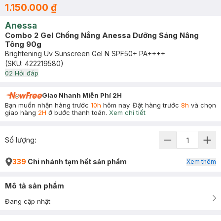
1.150.000 ₫
Anessa
Combo 2 Gel Chống Nắng Anessa Dưỡng Sáng Nâng
Tông 90g
Brightening Uv Sunscreen Gel N SPF50+ PA++++
(SKU:
422219580
)
0
2
Hỏi đáp
Giao Nhanh Miễn Phí 2H
Bạn muốn nhận hàng trước
10h
hôm nay. Đặt hàng trước
8h
và chọn
giao hàng
2H
ở bước thanh toán.
Xem chi tiết
Số lượng:
339
Chi nhánh tạm hết sản phẩm
Xem thêm
Mô tả sản phẩm
Đang cập nhật