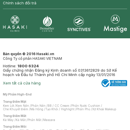
Chính sách đổi trả
Synctives
Clinic
Dermahair
Mastige
Bản quyền © 2016 Hasaki.vn
Công Ty cổ phần HASAKI VIETNAM
Hotline:
1800 6324
Giấy chứng nhận Đăng ký Kinh doanh số 0313612829 do Sở Kế
hoạch và Đầu tư Thành phố Hồ Chí Minh cấp ngày 13/01/2016
Xem tất cả cửa hàng
Mỹ Phẩm High-End
Trang Điểm Mặt
Kem Lót
/
Kem Nền
/
Phấn Nền
/
BB / CC Cream
/
Phấn Nước Cushion
/
Che Khuyết Điểm
/
Má Hồng
/
Tạo Khối / Highlight
/
Phấn Phủ
/
Xịt Khoá Makeup
Trang Điểm Mắt
Kẻ Mày
/
Kẻ Mắt
/
Phấn Mắt
/
Mascara
Trang Điểm Môi