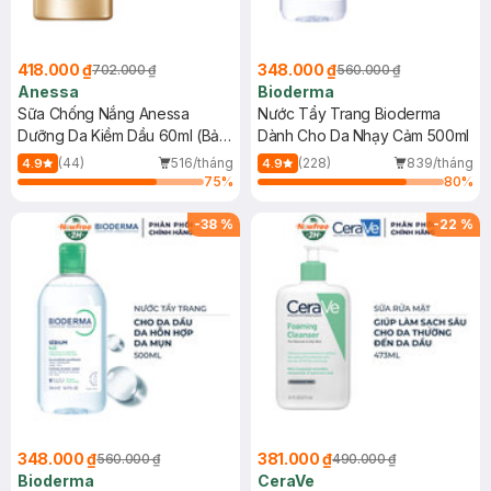
418.000 ₫
348.000 ₫
702.000 ₫
560.000 ₫
Anessa
Bioderma
Sữa Chống Nắng Anessa
Nước Tẩy Trang Bioderma
Dưỡng Da Kiềm Dầu 60ml (Bản
Dành Cho Da Nhạy Cảm 500ml
Mới)
(44)
516/tháng
(228)
839/tháng
4.9
4.9
75
%
80
%
-
38
%
-
22
%
348.000 ₫
381.000 ₫
560.000 ₫
490.000 ₫
Bioderma
CeraVe