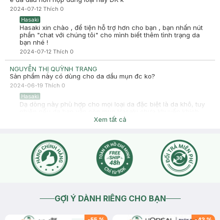
2024-07-12
Thích
0
Hasaki
Hasaki xin chào , để tiện hỗ trợ hơn cho bạn , bạn nhấn nút
phần "chat với chúng tôi" cho mình biết thêm tình trạng da
bạn nhé !
2024-07-12
Thích
0
NGUYỄN THỊ QUỲNH TRANG
Sản phẩm này có dùng cho da dầu mụn đc ko?
2024-06-19
Thích
0
Hasaki
Dạ dòng này phù hợp cho mọi loại da đặc biệt là da khô, tuy
nhiên nếu da bạn vẫn còn mụn Hasaki chưa khuyến khích
bạn dùng dòng nâng tone ạ
Xem tất cả
2024-06-19
Thích
0
GỢI Ý DÀNH RIÊNG CHO BẠN
-
55
%
-
43
%