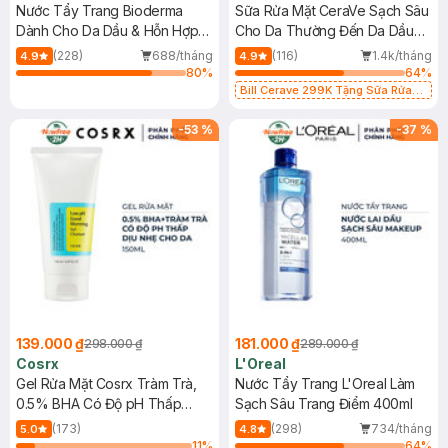
Nước Tẩy Trang Bioderma
Sữa Rửa Mặt CeraVe Sạch Sâu
Dành Cho Da Dầu & Hỗn Hợp
Cho Da Thường Đến Da Dầu
500ml
473ml
(228)
688/tháng
(116)
1.4k/tháng
4.9
4.9
80
%
64
%
Bill Cerave 299K Tặng Sữa Rửa
Mặt Cerave 30ml (SL có hạn)
-
53
%
-
37
%
139.000 ₫
181.000 ₫
298.000 ₫
289.000 ₫
Cosrx
L'Oreal
Gel Rửa Mặt Cosrx Tràm Trà,
Nước Tẩy Trang L'Oreal Làm
0.5% BHA Có Độ pH Thấp
Sạch Sâu Trang Điểm 400ml
150ml
(173)
(298)
734/tháng
5.0
4.8
11
%
64
%