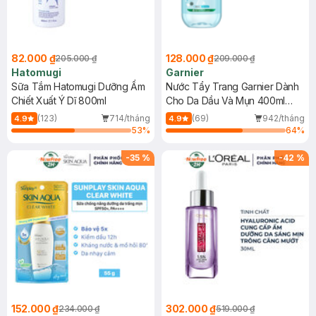
82.000 ₫
128.000 ₫
205.000 ₫
209.000 ₫
Hatomugi
Garnier
Sữa Tắm Hatomugi Dưỡng Ẩm
Nước Tẩy Trang Garnier Dành
Chiết Xuất Ý Dĩ 800ml
Cho Da Dầu Và Mụn 400ml
(Mới)
(123)
714/tháng
(69)
942/tháng
4.9
4.9
53
%
64
%
-
35
%
-
42
%
152.000 ₫
302.000 ₫
234.000 ₫
519.000 ₫