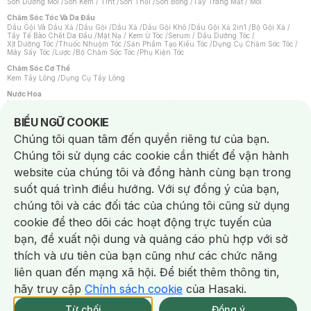
Son Dưỡng Môi
/
Son Kem / Tint
/
Son Thỏi
/
Son Bóng
/
Tẩy Trang Mắt / Môi
Chăm Sóc Tóc Và Da Đầu
Dầu Gội Và Dầu Xả
/
Dầu Gội
/
Dầu Xả
/
Dầu Gội Khô
/
Dầu Gội Xả 2in1
/
Bộ Gội Xả
/
Tẩy Tế Bào Chết Da Đầu
/
Mặt Nạ / Kem Ủ Tóc
/
Serum / Dầu Dưỡng Tóc
/
Xịt Dưỡng Tóc
/
Thuốc Nhuộm Tóc
/
Sản Phẩm Tạo Kiểu Tóc
/
Dụng Cụ Chăm Sóc Tóc
/
Máy Sấy Tóc
/
Lược
/
Bộ Chăm Sóc Tóc
/
Phụ Kiện Tóc
Chăm Sóc Cơ Thể
Kem Tẩy Lông
/
Dụng Cụ Tẩy Lông
Nước Hoa
Nước Hoa Nữ
/
Nước Hoa Nam
/
Nước Hoa Cao Cấp
/
Xịt Thơm Toàn Thân
/
Nước Hoa Vùng Kín
Notice about cookies usage
BIỂU NGỮ COOKIE
Chăm Sóc Cá Nhân
Chúng tôi quan tâm đến quyền riêng tư của bạn.
Chống Muỗi
/
Khẩu Trang
/
Máy Massage
/
Mặt Nạ Xông Hơi
/
Nước Rửa Tay
/
Sản Phẩm Chăm Sóc Khác
/
Bàn Chải Đánh Răng
/
Bàn Chải Điện
/
Chúng tôi sử dụng các cookie cần thiết để vận hành
Hỗ Trợ Trắng Răng
/
Kem Đánh Răng
/
Máy Tăm Nước
/
Nước Súc Miệng
/
Tăm / Chỉ Nha Khoa
/
Xịt Thơm Miệng
/
Dung Dịch Vệ Sinh
/
Dưỡng Vùng Kín
/
website của chúng tôi và đồng hành cùng bạn trong
Khăn Ướt Vệ Sinh Vùng Kín
/
Băng Vệ Sinh
/
Tampon
/
Bọt Cạo Râu
/
Dao Cạo Râu
/
Máy Cạo Râu
suốt quá trình điều hướng. Với sự đồng ý của bạn,
Vấn Đề Về Da
chúng tôi và các đối tác của chúng tôi cũng sử dụng
Da Dầu / Lỗ Chân Lông To
/
Da Khô / Mất Nước
/
Da Lão Hóa
/
Da Mụn
/
Da Nhạy Cảm / Kích Ứng
/
Da Xỉn Màu
/
Thâm / Nám / Tàn Nhang
/
cookie để theo dõi các hoạt động trực tuyến của
Quầng Thâm & Bọng Mắt
/
Sẹo
/
Viêm Da Cơ Địa
bạn, đề xuất nội dung và quảng cáo phù hợp với sở
Dụng Cụ / Phụ Kiện Chăm Sóc Da
Chat i
Bông Tẩy Trang
/
Khăn Lau Mặt Khô
/
Dụng Cụ / Máy Rửa Mặt
/
Máy Chăm Sóc Da
/
thích và ưu tiên của bạn cũng như các chức năng
Dụng Cụ Chăm Sóc Khác
liên quan đến mạng xã hội. Để biết thêm thông tin,
hãy truy cập
Chính sách cookie
của Hasaki.
Từ chối
Đồng ý