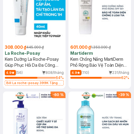
308.000 ₫
601.000 ₫
445.000 ₫
1.350.000 ₫
La Roche-Posay
Martiderm
Kem Dưỡng La Roche-Posay
Kem Chống Nắng MartiDerm
Giúp Phục Hồi Da Đa Công
Phổ Rộng Bảo Vệ Toàn Diện
Dụng 40ml
40ml
(56)
808/tháng
(110)
231/tháng
4.9
4.9
64
%
62
%
Bill La roche-posay 399K Tặng
Gel rửa mặt da dầu nhạy cảm 50ml
(SL có hạn)
-
60
%
-
39
%