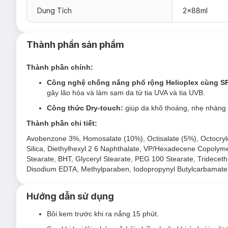
Dung Tích
2x88ml
Thành phần sản phẩm
Thành phần chính:
Công nghệ chống nắng phổ rộng Helioplex cùng S
gây lão hóa và làm sạm da từ tia UVA và tia UVB.
Công thức Dry-touch:
giúp da khô thoáng, nhẹ nhàng 
Thành phần chi tiết:
Avobenzone 3%, Homosalate (10%), Octisalate (5%), Octocryle
Silica, Diethylhexyl 2 6 Naphthalate, VP/Hexadecene Copolyme
Stearate, BHT, Glyceryl Stearate, PEG 100 Stearate, Trideceth
Disodium EDTA, Methylparaben, Iodopropynyl Butylcarbamate,
Hướng dẫn sử dụng
Bôi kem trước khi ra nắng 15 phút.