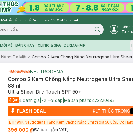
 Mặt
Tẩy tế bào chết
Bioderma
Nước Giặt
Bagsmart
Đăng 
Search icon
Tài kh
T
MỚI VỀ
BÁN CHẠY
CLINIC & SPA
DERMAHAIR
 Nắng Da Mặt
Combo 2 Kem Chống Nắng Neutrogena Ultra Sheer
NEUTROGENA
Combo 2 Kem Chống Nắng Neutrogena Ultra She
88ml
Ultra Sheer Dry Touch SPF 50+
4.3
4
đánh giá
|
72
Hỏi đáp
|
Mã sản phẩm:
422220493
KẾT THÚC TRONG
Bill 199K Neutrogena Tặng Kem Chống Nắng 5ml trị giá 50K (SL Có Hạn
396.000 ₫
(Đã bao gồm VAT)