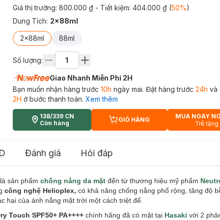
Giá thị trường:
800.000 ₫
- Tiết kiệm:
404.000 ₫
(
50
%
)
Dung Tích
:
2x88ml
2x88ml
88ml
Số lượng:
Giao Nhanh Miễn Phí 2H
Bạn muốn nhận hàng trước
10h
ngày mai. Đặt hàng trước
24h
và 
2H
ở bước thanh toán.
Xem thêm
138/339 CN
MUA NGAY N
GIỎ HÀNG
CART PLUS ICON
Còn hàng
Trễ tặng
D
Đánh giá
Hỏi đáp
là
sản phẩm
chống nắng da mặt
đ
ến t
ừ thương hiệu mỹ phẩm
Neutr
g
công nghệ Helioplex,
có khả năng chống nắng phổ rộng, tăng độ b
c hại của ánh nắng mặt trời một cách triệt để.
Dry Touch SPF50+ PA++++
chính hãng đã có mặt tại
Hasaki
với 2 phân