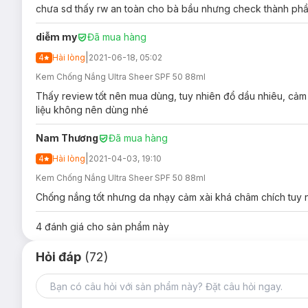
chưa sd thấy rw an toàn cho bà bầu nhưng check thành ph
Sản phẩm phù hợp với mọi loại da kể cả da nhạy cảm.
Có thể dùng cho cả mặt và toàn thân và dùng được cho t
diễm my
Đã mua hàng
Đối tượng sử dụng Kem Chống Nắng Neutroge
|
4
Hài lòng
2021-06-18, 05:02
Thường xuyên tiếp xúc ánh nắng mặt trời.
Kem Chống Nắng Ultra Sheer SPF 50 88ml
Ưu thế nổi bật của Kem Chống Nắng Neutroge
Thấy review tốt nên mua dùng, tuy nhiên đổ dầu nhiêu, cảm
liệu không nên dùng nhé
Công nghệ chống nắng phổ rộng Helioplex cùng S
gây lão hóa và làm sạm da từ tia UVA và tia UVB.
Nam Thương
Đã mua hàng
Công thức Dry-touch
giúp da khô thoáng, nhẹ nhàng 
|
4
Hài lòng
2021-04-03, 19:10
Chất kem mỏng nhẹ, dễ thẩm thấu, mùi hương dễ chịu, tư
Kem Chống Nắng Ultra Sheer SPF 50 88ml
Không thấm nước, không thấm mồ hôi, không trôi.
Chống nắng tốt nhưng da nhạy cảm xài khá châm chích tuy n
Không gây mụn (không gây bít lỗ chân lông), Không dầ
4
đánh giá cho sản phẩm này
Hỏi đáp
(72)