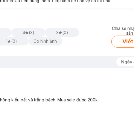
 trời khá lâu nên dùng thêm 1 lớp kem để bảo vệ da tốt nhất.
Chia sẻ nh
4
(
3
)
3
(
0
)
sản
Viết
1
(
0
)
Có hình ảnh
Ngày 
hông kiểu bết và trắng bệch. Mua sale được 200k.
 Touch SPF50+ PA++++ phù hợp với loại da nào?