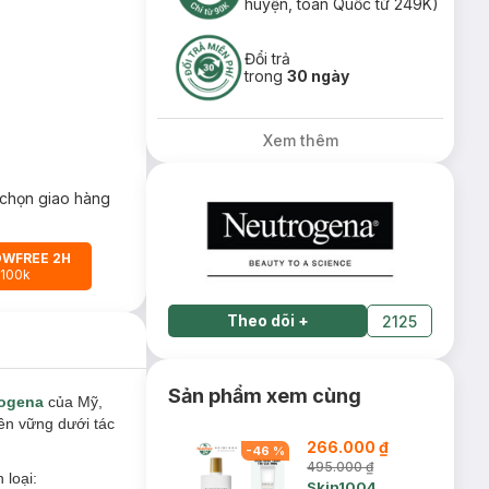
huyện, toàn Quốc từ 249K)
Đổi trả
trong
30 ngày
Xem thêm
chọn giao hàng
OWFREE 2H
 100k
Theo dõi
+
2125
Sản phẩm xem cùng
ogena
của Mỹ
,
ền vững dưới tác
266.000 ₫
-
46
%
495.000 ₫
 loại:
Skin1004