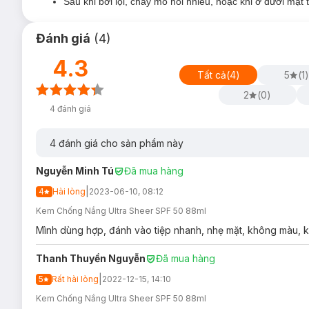
Sau khi bơi lội, chảy mồ hôi nhiều, hoặc khi ở dưới mặt
Đánh giá
(
4
)
4.3
Tất cả
(
4
)
5
(
1
)
2
(
0
)
4
đánh giá
4
đánh giá cho sản phẩm này
Nguyễn Minh Tú
Đã mua hàng
|
4
Hài lòng
2023-06-10, 08:12
Kem Chống Nắng Ultra Sheer SPF 50 88ml
Mình dùng hợp, đánh vào tiệp nhanh, nhẹ mặt, không màu, k
Thanh Thuyền Nguyễn
Đã mua hàng
|
5
Rất hài lòng
2022-12-15, 14:10
Kem Chống Nắng Ultra Sheer SPF 50 88ml
Kem Chống Nắng Neutrogena Ultra Sheer Dry