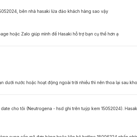
15052024, bên nhà hasaki lừa đảo khách hàng sao vậy
ge hoặc Zalo giúp mình để Hasaki hỗ trợ bạn cụ thể hơn ạ
n dưới nước hoặc hoạt động ngoài trời nhiều thì nên thoa lại sau kho
date cho tôi (Neutrogena - hsd ghi trên tuýp kem 15052024). Hasak
i lòng cung cấp mã đơn hàng hoặc liên hệ hotline 18006324 nhấn phí