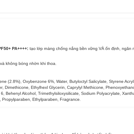
PF50+ PA++++:
tạo lớp màng chống nắng bền vững VÀ ổn định, ngăn 
và không bóng nhờn khi thoa.
ne (2.8%), Oxybenzone 6%, Water, Butyloctyl Salicylate, Styrene Acry
r, Dimethicone, Ethylhexl Glycerin, Caprylyl Methicone, Phenoxyethano
 6, Behenyl Alcohol, Trimethylsiloxysilicate, Sodium Polyacrylate, Xan
 Propylparaben, Ethylparaben, Fragrance.