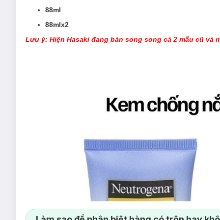
88ml
88mlx2
Lưu ý: Hiện Hasaki đang bán song song cả 2 mẫu cũ và m
Làm sao để phân biệt hàng có trộn hay kh