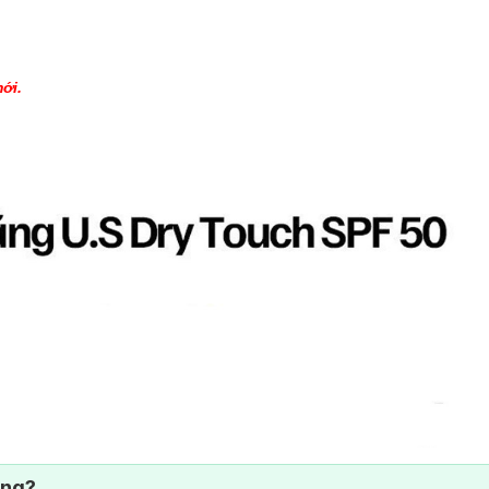
ới.
ông?