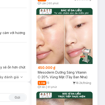
1 Lần
|
60 phút
Timer Gray Icon
ạy cảm với hương
gừa các tác nhân
y sẽ ổn hơn chút
450.000 ₫
Mesoderm Dưỡng Sáng Vitamin
ày đánh giá
C-20% Vùng Mặt (Tây Ban Nha)
(1)
18.2k/tháng
5.0
1 lần
|
61 phút
Timer Gray Icon
Gửi