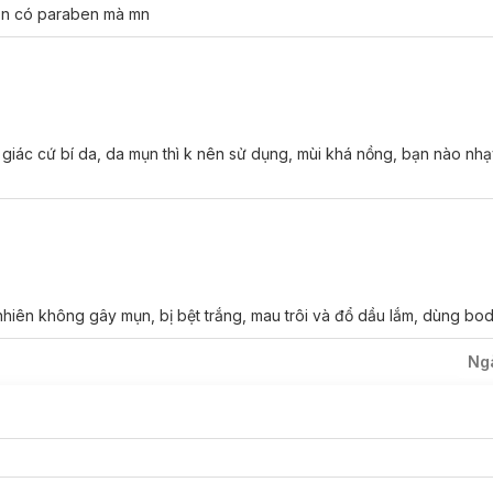
ần có paraben mà mn
ất cả các loại da.
na Ultra Sheer Dry Touch SPF50+ PA++++:
na Ultra Sheer Dry Touch SPF50+ PA++++:
 giác cứ bí da, da mụn thì k nên sử dụng, mùi khá nồng, bạn nào nh
PF50+ PA++++
tạo lớp màng chống nắng bền vững VÀ ổn định, ngăn n
và không bóng nhờn khi thoa.
ơi mát, thích hợp với mọi loại da.
hiên không gây mụn, bị bệt trắng, mau trôi và đổ dầu lắm, dùng bod
u và không PABA.
Ng