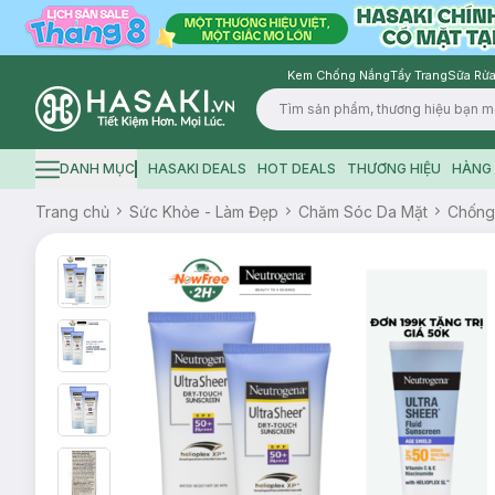
Kem Chống Nắng
Tẩy Trang
Sữa Rửa
Logo
DANH MỤC
HASAKI DEALS
HOT DEALS
THƯƠNG HIỆU
HÀNG 
Hamburger icon
Trang chủ
Sức Khỏe - Làm Đẹp
Chăm Sóc Da Mặt
Chống