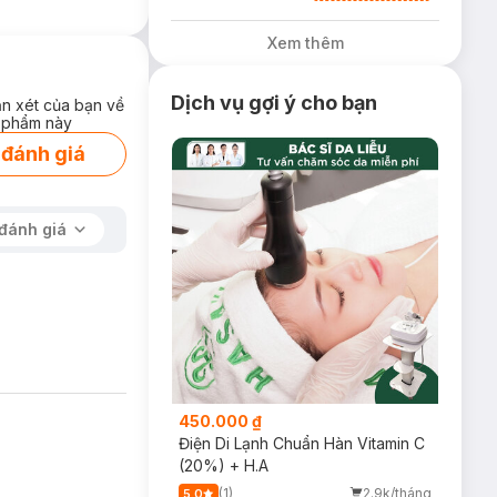
Neutrogena Tặng
Kem Chống Nắng
Xem thêm
5ml trị giá 50K
(SL Có Hạn)
Dịch vụ gợi ý cho bạn
ận xét của bạn về
 phẩm này
 đánh giá
đánh giá
450.000 ₫
Điện Di Lạnh Chuẩn Hàn Vitamin C
(20%) + H.A
(1)
2.9k/tháng
5.0