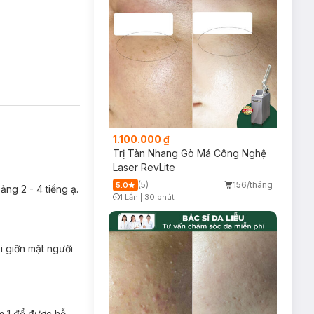
1.100.000 ₫
Trị Tàn Nhang Gò Má Công Nghệ
Laser RevLite
(5)
156/tháng
5.0
ảng 2 - 4 tiếng ạ.
1 Lần
|
30 phút
Timer Gray Icon
i giỡn mặt người
m 1 để được hỗ