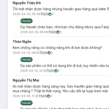
Nguyễn Triệu Đô
Tôi mới nhận được hàng nhưng hasaki giao hàng quá date 
2026-04-20, 05:36
Thích
0
Hasaki
Dạ Hasaki chào bạn, nhờ bạn chủ động inbox qua Fanpa
2026-04-20, 08:06
Thích
0
Thảo Ngân
Kem chống nắng có chống nắng khi đi bơi được không?
2026-04-14, 08:55
Thích
0
Hasaki
Dạ sản phẩm có thể sử dụng khi đi bơi, tuy nhiên nếu bạ
2026-04-14, 14:19
Thích
0
Nguyễn Thị Mai
tôi mới nhận được hàng sáng nay. Sao hasAki giáo hàng quá 
mua chăng ? Thật là thất vọng. Yêu cầu đổi lại tuýp kem mới.
2026-03-05, 11:35
Thích
0
Hasaki
Dạ Hasaki rất tiếc về trường hợp bạn gặp phải, bạn vu