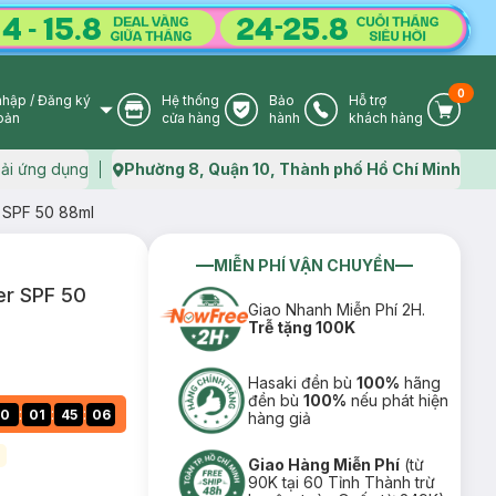
0
nhập
/
Đăng ký
Hệ thống
Bảo
Hỗ trợ
User Icon
Store Icon
Warranty Icon
Phone Icon
Cart I
oản
cửa hàng
hành
khách hàng
ải ứng dụng
Phường 8, Quận 10, Thành phố Hồ Chí Minh
Map icon
 SPF 50 88ml
MIỄN PHÍ VẬN CHUYỂN
er SPF 50
Giao Nhanh Miễn Phí 2H.
Trễ tặng 100K
Hasaki đền bù
100%
hãng
đền bù
100%
nếu phát hiện
:
:
:
0
01
45
05
hàng giả
)
Giao Hàng Miễn Phí
(từ
90K tại 60 Tỉnh Thành trừ