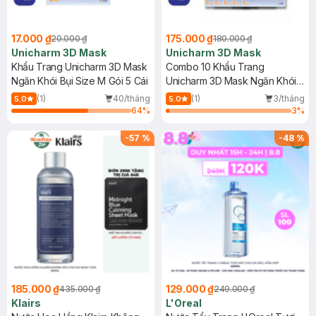
17.000 ₫
175.000 ₫
20.000 ₫
180.000 ₫
Unicharm 3D Mask
Unicharm 3D Mask
Khẩu Trang Unicharm 3D Mask
Combo 10 Khẩu Trang
Ngăn Khói Bụi Size M Gói 5 Cái
Unicharm 3D Mask Ngăn Khói
Bụi Size M 5 Miếng/Gói
(1)
40/tháng
(1)
3/tháng
5.0
5.0
64
%
3
%
-
57
%
-
48
%
185.000 ₫
129.000 ₫
435.000 ₫
249.000 ₫
Klairs
L'Oreal