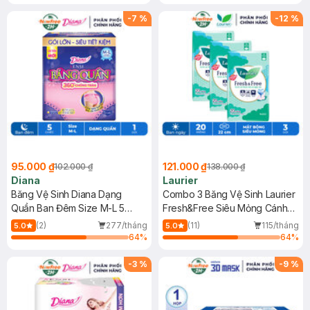
Chống Nắng Cho Da Nhạy Cảm
SPF 50+ 20ml (SL Có Hạn)
-
7
%
-
12
%
95.000 ₫
121.000 ₫
102.000 ₫
138.000 ₫
Diana
Laurier
Băng Vệ Sinh Diana Dạng
Combo 3 Băng Vệ Sinh Laurier
Quần Ban Đêm Size M-L 5
Fresh&Free Siêu Mỏng Cánh
Chiếc/Gói
20M
(2)
277/tháng
(11)
115/tháng
5.0
5.0
64
%
64
%
-
3
%
-
9
%