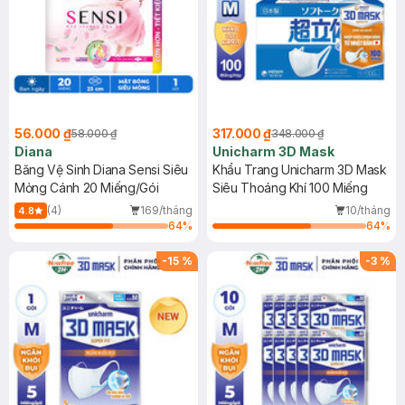
56.000 ₫
317.000 ₫
58.000 ₫
348.000 ₫
Diana
Unicharm 3D Mask
Băng Vệ Sinh Diana Sensi Siêu
Khẩu Trang Unicharm 3D Mask
Mỏng Cánh 20 Miếng/Gói
Siêu Thoáng Khí 100 Miếng
(4)
169/tháng
10/tháng
4.8
64
%
64
%
-
15
%
-
3
%