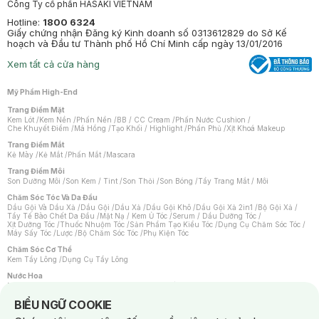
Công Ty cổ phần HASAKI VIETNAM
Hotline:
1800 6324
Giấy chứng nhận Đăng ký Kinh doanh số 0313612829 do Sở Kế
hoạch và Đầu tư Thành phố Hồ Chí Minh cấp ngày 13/01/2016
Xem tất cả cửa hàng
Mỹ Phẩm High-End
Trang Điểm Mặt
Kem Lót
/
Kem Nền
/
Phấn Nền
/
BB / CC Cream
/
Phấn Nước Cushion
/
Che Khuyết Điểm
/
Má Hồng
/
Tạo Khối / Highlight
/
Phấn Phủ
/
Xịt Khoá Makeup
Trang Điểm Mắt
Kẻ Mày
/
Kẻ Mắt
/
Phấn Mắt
/
Mascara
Trang Điểm Môi
Son Dưỡng Môi
/
Son Kem / Tint
/
Son Thỏi
/
Son Bóng
/
Tẩy Trang Mắt / Môi
Chăm Sóc Tóc Và Da Đầu
Dầu Gội Và Dầu Xả
/
Dầu Gội
/
Dầu Xả
/
Dầu Gội Khô
/
Dầu Gội Xả 2in1
/
Bộ Gội Xả
/
Tẩy Tế Bào Chết Da Đầu
/
Mặt Nạ / Kem Ủ Tóc
/
Serum / Dầu Dưỡng Tóc
/
Xịt Dưỡng Tóc
/
Thuốc Nhuộm Tóc
/
Sản Phẩm Tạo Kiểu Tóc
/
Dụng Cụ Chăm Sóc Tóc
/
Máy Sấy Tóc
/
Lược
/
Bộ Chăm Sóc Tóc
/
Phụ Kiện Tóc
Chăm Sóc Cơ Thể
Kem Tẩy Lông
/
Dụng Cụ Tẩy Lông
Nước Hoa
Nước Hoa Nữ
/
Nước Hoa Nam
/
Nước Hoa Cao Cấp
/
Xịt Thơm Toàn Thân
/
Nước Hoa Vùng Kín
Notice about cookies usage
BIỂU NGỮ COOKIE
Chăm Sóc Cá Nhân