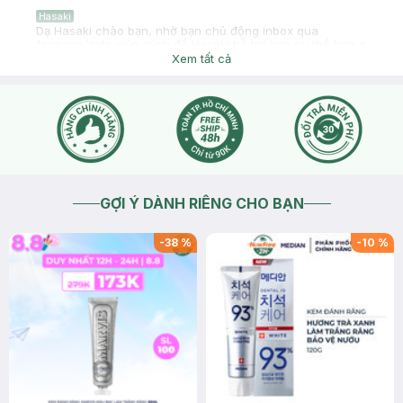
Hasaki
Dạ Hasaki chào bạn, nhờ bạn chủ động inbox qua
fanpage/zalo giúp mình để Hasaki hỗ trợ bạn cụ thể hơn ạ
Xem tất cả
2025-11-11
Thích
0
GỢI Ý DÀNH RIÊNG CHO BẠN
-
38
%
-
10
%