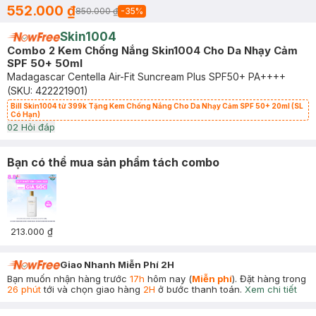
552.000 ₫
850.000 ₫
-
35
%
Skin1004
Combo 2 Kem Chống Nắng Skin1004 Cho Da Nhạy Cảm
SPF 50+ 50ml
Madagascar Centella Air-Fit Suncream Plus SPF50+ PA++++
(SKU:
422221901
)
Bill Skin1004 từ 399k Tặng Kem Chống Nắng Cho Da Nhạy Cảm SPF 50+ 20ml (SL
Có Hạn)
0
2
Hỏi đáp
Bạn có thể mua sản phẩm tách combo
213.000 ₫
Giao Nhanh Miễn Phí 2H
Bạn muốn nhận hàng trước
17h
hôm nay (
Miễn phí
). Đặt hàng trong
26 phút
tới và chọn giao hàng
2H
ở bước thanh toán.
Xem chi tiết