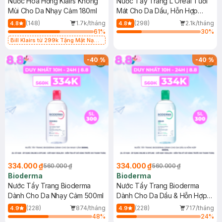
Nước Hoa Hồng Klairs Không
Nước Tẩy Trang L'Oreal Tươi
Mùi Cho Da Nhạy Cảm 180ml
Mát Cho Da Dầu, Hỗn Hợp
400ml
(148)
1.7k/tháng
(298)
2.1k/tháng
4.8
4.8
61
%
30
%
Bill Klairs từ 299k Tặng Mặt Nạ
Làm Dịu Da & Kiểm Soát Dầu Nhờn
25ml (SL Có Hạn)
-
40
%
-
40
%
334.000 ₫
334.000 ₫
560.000 ₫
560.000 ₫
Bioderma
Bioderma
Nước Tẩy Trang Bioderma
Nước Tẩy Trang Bioderma
Dành Cho Da Nhạy Cảm 500ml
Dành Cho Da Dầu & Hỗn Hợp
500ml
(228)
874/tháng
(228)
717/tháng
4.9
4.9
48
%
24
%