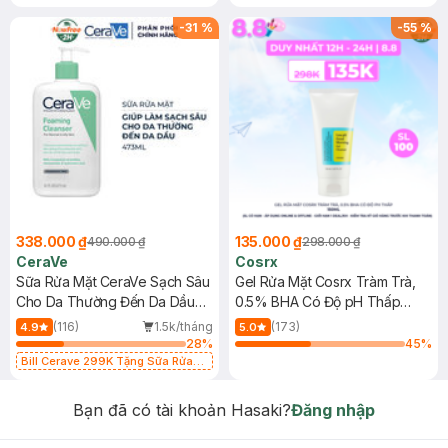
-
31
%
-
55
%
338.000 ₫
135.000 ₫
490.000 ₫
298.000 ₫
CeraVe
Cosrx
Sữa Rửa Mặt CeraVe Sạch Sâu
Gel Rửa Mặt Cosrx Tràm Trà,
Cho Da Thường Đến Da Dầu
0.5% BHA Có Độ pH Thấp
473ml
150ml
(116)
1.5k/tháng
(173)
4.9
5.0
28
%
45
%
Bill Cerave 299K Tặng Sữa Rửa
Mặt Cerave 30ml (SL có hạn)
Bạn đã có tài khoản Hasaki?
Đăng nhập