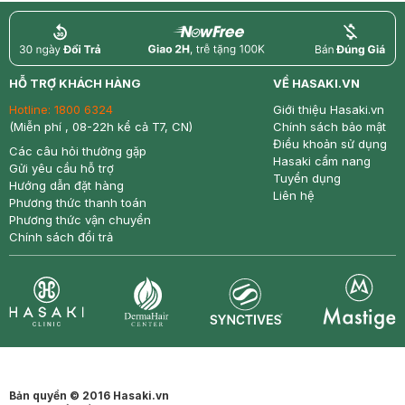
return
nowfree
price
HỖ TRỢ KHÁCH HÀNG
VỀ HASAKI.VN
Hotline:
1800 6324
Giới thiệu Hasaki.vn
(Miễn phí , 08-22h kể cả T7, CN)
Chính sách bảo mật
Điều khoản sử dụng
Các câu hỏi thường gặp
Hasaki cẩm nang
Gửi yêu cầu hỗ trợ
Tuyển dụng
Hướng dẫn đặt hàng
Liên hệ
Phương thức thanh toán
Phương thức vận chuyển
Chính sách đổi trả
Synctives
Clinic
Dermahair
Mastige
Bản quyền © 2016 Hasaki.vn