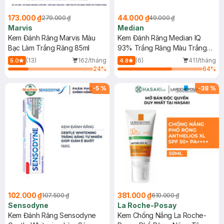
173.000 ₫
44.000 ₫
279.000 ₫
49.000 ₫
Marvis
Median
Kem Đánh Răng Marvis Màu
Kem Đánh Răng Median IQ
Bạc Làm Trắng Răng 85ml
93% Trắng Răng Màu Trắng
Bạc 120g
(13)
162/tháng
(6)
411/tháng
5.0
4.8
24
%
64
%
-
5
%
-
38
%
102.000 ₫
381.000 ₫
107.500 ₫
610.000 ₫
Sensodyne
La Roche-Posay
Kem Đánh Răng Sensodyne
Kem Chống Nắng La Roche-