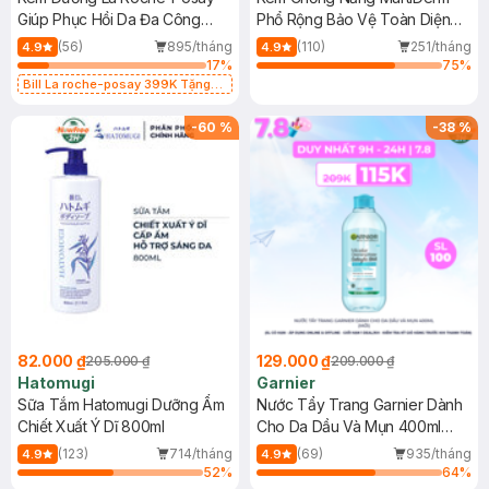
Giúp Phục Hồi Da Đa Công
Phổ Rộng Bảo Vệ Toàn Diện
Dụng 40ml
40ml
(56)
895/tháng
(110)
251/tháng
4.9
4.9
17
%
75
%
Bill La roche-posay 399K Tặng
Gel rửa mặt da dầu nhạy cảm 50ml
(SL có hạn)
-
60
%
-
38
%
82.000 ₫
129.000 ₫
205.000 ₫
209.000 ₫
Hatomugi
Garnier
Sữa Tắm Hatomugi Dưỡng Ẩm
Nước Tẩy Trang Garnier Dành
Chiết Xuất Ý Dĩ 800ml
Cho Da Dầu Và Mụn 400ml
(Mới)
(123)
714/tháng
(69)
935/tháng
4.9
4.9
52
%
64
%