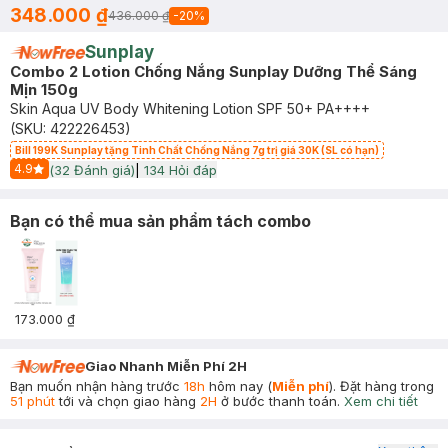
348.000 ₫
436.000 ₫
-
20
%
Sunplay
Combo 2 Lotion Chống Nắng Sunplay Dưỡng Thể Sáng
Mịn 150g
Skin Aqua UV Body Whitening Lotion SPF 50+ PA++++
(SKU:
422226453
)
Bill 199K Sunplay tặng Tinh Chất Chống Nắng 7g trị giá 30K (SL có hạn)
4.9
(
32
Đánh giá)
|
134
Hỏi đáp
Start Icon
Bạn có thể mua sản phẩm tách combo
173.000 ₫
Giao Nhanh Miễn Phí 2H
Bạn muốn nhận hàng trước
18h
hôm nay (
Miễn phí
). Đặt hàng trong
51 phút
tới và chọn giao hàng
2H
ở bước thanh toán.
Xem chi tiết