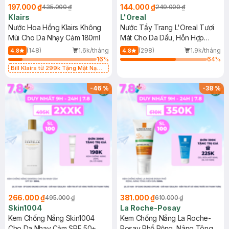
197.000 ₫
144.000 ₫
435.000 ₫
249.000 ₫
Klairs
L'Oreal
Nước Hoa Hồng Klairs Không
Nước Tẩy Trang L'Oreal Tươi
Mùi Cho Da Nhạy Cảm 180ml
Mát Cho Da Dầu, Hỗn Hợp
400ml
(148)
1.6k/tháng
(298)
1.9k/tháng
4.8
4.8
16
%
64
%
Bill Klairs từ 299k Tặng Mặt Nạ
Làm Dịu Da & Kiểm Soát Dầu Nhờn
25ml (SL Có Hạn)
-
46
%
-
38
%
266.000 ₫
381.000 ₫
495.000 ₫
610.000 ₫
Skin1004
La Roche-Posay
Kem Chống Nắng Skin1004
Kem Chống Nắng La Roche-
Cho Da Nhạy Cảm SPF 50+
Posay Phổ Rộng, Nâng Tông