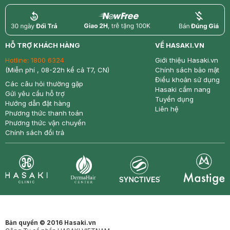
return
nowfree
price
HỖ TRỢ KHÁCH HÀNG
VỀ HASAKI.VN
Hotline:
1800 6324
Giới thiệu Hasaki.vn
(Miễn phí , 08-22h kể cả T7, CN)
Chính sách bảo mật
Điều khoản sử dụng
Các câu hỏi thường gặp
Hasaki cẩm nang
Gửi yêu cầu hỗ trợ
Tuyển dụng
Hướng dẫn đặt hàng
Liên hệ
Phương thức thanh toán
Phương thức vận chuyển
Chính sách đổi trả
Synctives
Clinic
Dermahair
Mastige
Bản quyền © 2016 Hasaki.vn