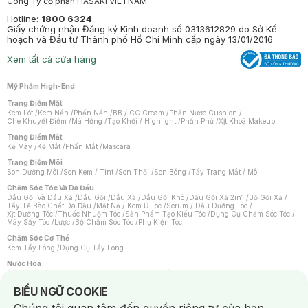
Công Ty cổ phần HASAKI VIETNAM
Hotline:
1800 6324
Giấy chứng nhận Đăng ký Kinh doanh số 0313612829 do Sở Kế
hoạch và Đầu tư Thành phố Hồ Chí Minh cấp ngày 13/01/2016
Xem tất cả cửa hàng
Mỹ Phẩm High-End
Trang Điểm Mặt
Kem Lót
/
Kem Nền
/
Phấn Nền
/
BB / CC Cream
/
Phấn Nước Cushion
/
Che Khuyết Điểm
/
Má Hồng
/
Tạo Khối / Highlight
/
Phấn Phủ
/
Xịt Khoá Makeup
Trang Điểm Mắt
Kẻ Mày
/
Kẻ Mắt
/
Phấn Mắt
/
Mascara
Trang Điểm Môi
Son Dưỡng Môi
/
Son Kem / Tint
/
Son Thỏi
/
Son Bóng
/
Tẩy Trang Mắt / Môi
Chăm Sóc Tóc Và Da Đầu
Dầu Gội Và Dầu Xả
/
Dầu Gội
/
Dầu Xả
/
Dầu Gội Khô
/
Dầu Gội Xả 2in1
/
Bộ Gội Xả
/
Tẩy Tế Bào Chết Da Đầu
/
Mặt Nạ / Kem Ủ Tóc
/
Serum / Dầu Dưỡng Tóc
/
Xịt Dưỡng Tóc
/
Thuốc Nhuộm Tóc
/
Sản Phẩm Tạo Kiểu Tóc
/
Dụng Cụ Chăm Sóc Tóc
/
Máy Sấy Tóc
/
Lược
/
Bộ Chăm Sóc Tóc
/
Phụ Kiện Tóc
Chăm Sóc Cơ Thể
Kem Tẩy Lông
/
Dụng Cụ Tẩy Lông
Nước Hoa
Nước Hoa Nữ
/
Nước Hoa Nam
/
Nước Hoa Cao Cấp
/
Xịt Thơm Toàn Thân
/
Nước Hoa Vùng Kín
Notice about cookies usage
BIỂU NGỮ COOKIE
Chăm Sóc Cá Nhân
Chống Muỗi
/
Khẩu Trang
/
Máy Massage
/
Mặt Nạ Xông Hơi
/
Nước Rửa Tay
/