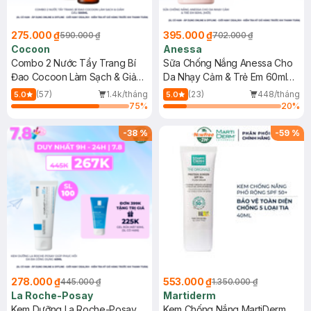
275.000 ₫
395.000 ₫
590.000 ₫
702.000 ₫
Cocoon
Anessa
Combo 2 Nước Tẩy Trang Bí
Sữa Chống Nắng Anessa Cho
Đao Cocoon Làm Sạch & Giảm
Da Nhạy Cảm & Trẻ Em 60ml
Dầu 500ml
(Mới)
(57)
1.4k/tháng
(23)
448/tháng
5.0
5.0
75
%
20
%
-
38
%
-
59
%
278.000 ₫
553.000 ₫
445.000 ₫
1.350.000 ₫
La Roche-Posay
Martiderm
Kem Dưỡng La Roche-Posay
Kem Chống Nắng MartiDerm