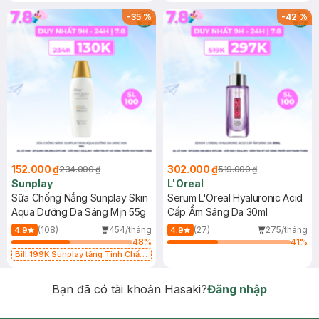
-
35
%
-
42
%
152.000 ₫
302.000 ₫
234.000 ₫
519.000 ₫
Sunplay
L'Oreal
Sữa Chống Nắng Sunplay Skin
Serum L'Oreal Hyaluronic Acid
Aqua Dưỡng Da Sáng Mịn 55g
Cấp Ẩm Sáng Da 30ml
(108)
454/tháng
(27)
275/tháng
4.9
4.9
48
%
41
%
Bill 199K Sunplay tặng Tinh Chất
Chống Nắng 7g trị giá 30K (SL có
hạn)
Bạn đã có tài khoản Hasaki?
Đăng nhập