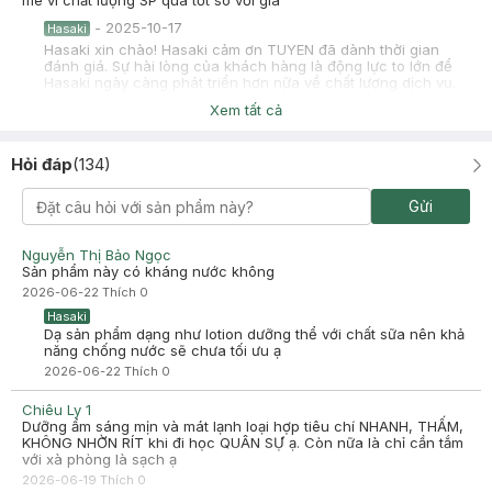
mê vì chất lượng SP quá tốt so với giá
-
2025-10-17
Hasaki
Hasaki xin chào! Hasaki cảm ơn TUYEN đã dành thời gian
đánh giá. Sự hài lòng của khách hàng là động lực to lớn để
Hasaki ngày càng phát triển hơn nữa về chất lượng dịch vụ.
Cảm ơn bạn đã tin tưởng và mua sắm tại Hasaki!
Xem tất cả
Trần Ngân
Đã mua hàng
2025-06-28
Hỏi đáp
(
134
)
bôi lên k bết dính thấm nhanh vào da có nâng tone nhẹ(rất
nhẹ),k chống nước,chống nắng tốt.
Gửi
-
2025-06-28
Hasaki
Hasaki xin chào! Hasaki cảm ơn Trần Ngân đã dành thời gian
Nguyễn Thị Bảo Ngọc
đánh giá. Sự hài lòng của khách hàng là động lực to lớn để
Sản phẩm này có kháng nước không
Hasaki ngày càng phát triển hơn nữa về chất lượng dịch vụ.
2026-06-22
Thích
0
Cảm ơn bạn đã tin tưởng và mua sắm tại Hasaki!
Hasaki
Dạ sản phẩm dạng như lotion dưỡng thể với chất sữa nên khả
năng chống nước sẽ chưa tối ưu ạ
2026-06-22
Thích
0
Chiêu Ly 1
Dưỡng ẩm sáng mịn và mát lạnh loại hợp tiêu chí NHANH, THẤM,
KHÔNG NHỜN RÍT khi đi học QUÂN SỰ ạ. Còn nữa là chỉ cần tắm
với xà phòng là sạch ạ
2026-06-19
Thích
0