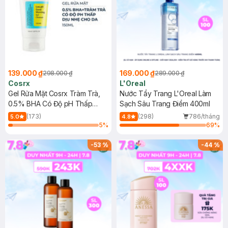
139.000 ₫
169.000 ₫
298.000 ₫
289.000 ₫
Cosrx
L'Oreal
Gel Rửa Mặt Cosrx Tràm Trà,
Nước Tẩy Trang L'Oreal Làm
0.5% BHA Có Độ pH Thấp
Sạch Sâu Trang Điểm 400ml
150ml
(173)
(298)
786/tháng
5.0
4.8
5
%
69
%
-
53
%
-
44
%