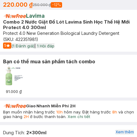
220.000 ₫
250.000 ₫
-
12
%
Lavima
Combo 2 Nước Giặt Đồ Lót Lavima Sinh Học Thế Hệ Mới
Protect 4.0 300ml
Protect 4.0 New Generation Biological Laundry Detergent
(SKU:
422351981
)
5
(
1
Đánh giá)
|
1
Hỏi đáp
Start Icon
Bạn có thể mua sản phẩm tách combo
91.000 ₫
Giao Nhanh Miễn Phí 2H
Bạn muốn nhận hàng trước
10h
hôm nay. Đặt hàng trước
8h
và chọn
giao hàng
2H
ở bước thanh toán.
Xem chi tiết
Xem thêm
Dung Tích
:
2x300ml