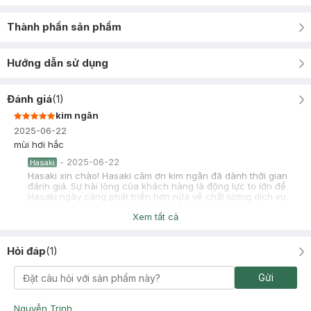
Thành phần sản phẩm
Hướng dẫn sử dụng
Đánh giá
(
1
)
kim ngân
2025-06-22
mùi hơi hắc
-
2025-06-22
Hasaki
Hasaki xin chào! Hasaki cảm ơn kim ngân đã dành thời gian
đánh giá. Sự hài lòng của khách hàng là động lực to lớn để
Hasaki ngày càng phát triển hơn nữa về chất lượng dịch vụ.
Cảm ơn bạn đã tin tưởng và mua sắm tại Hasaki!
Xem tất cả
Hỏi đáp
(
1
)
Gửi
Nguyễn Trinh