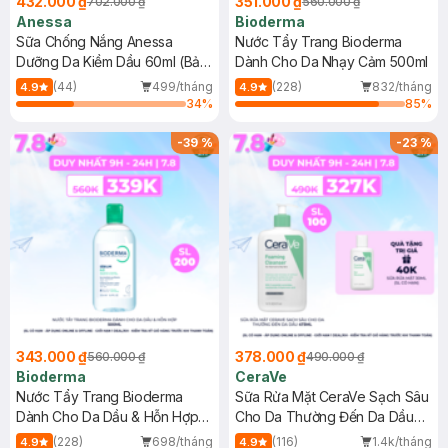
432.000 ₫
351.000 ₫
702.000 ₫
560.000 ₫
Anessa
Bioderma
Sữa Chống Nắng Anessa
Nước Tẩy Trang Bioderma
Dưỡng Da Kiềm Dầu 60ml (Bản
Dành Cho Da Nhạy Cảm 500ml
Mới)
(44)
499/tháng
(228)
832/tháng
4.9
4.9
34
%
85
%
-
39
%
-
23
%
343.000 ₫
378.000 ₫
560.000 ₫
490.000 ₫
Bioderma
CeraVe
Nước Tẩy Trang Bioderma
Sữa Rửa Mặt CeraVe Sạch Sâu
Dành Cho Da Dầu & Hỗn Hợp
Cho Da Thường Đến Da Dầu
500ml
473ml
(228)
698/tháng
(116)
1.4k/tháng
4.9
4.9