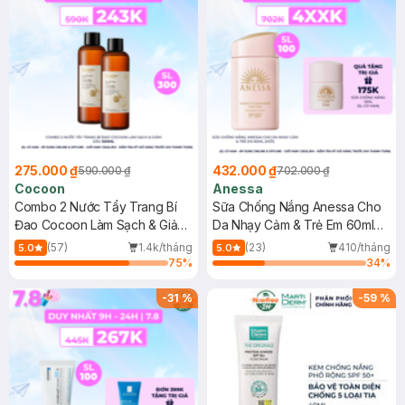
275.000 ₫
432.000 ₫
590.000 ₫
702.000 ₫
Cocoon
Anessa
Combo 2 Nước Tẩy Trang Bí
Sữa Chống Nắng Anessa Cho
Đao Cocoon Làm Sạch & Giảm
Da Nhạy Cảm & Trẻ Em 60ml
Dầu 500ml
(Mới)
(57)
1.4k/tháng
(23)
410/tháng
5.0
5.0
75
%
34
%
-
31
%
-
59
%