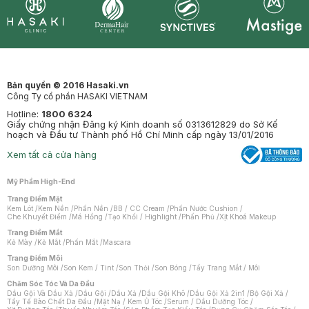
Synctives
Clinic
Dermahair
Mastige
Bản quyền © 2016 Hasaki.vn
Công Ty cổ phần HASAKI VIETNAM
Hotline:
1800 6324
Giấy chứng nhận Đăng ký Kinh doanh số 0313612829 do Sở Kế
hoạch và Đầu tư Thành phố Hồ Chí Minh cấp ngày 13/01/2016
Xem tất cả cửa hàng
Mỹ Phẩm High-End
Trang Điểm Mặt
Kem Lót
/
Kem Nền
/
Phấn Nền
/
BB / CC Cream
/
Phấn Nước Cushion
/
Che Khuyết Điểm
/
Má Hồng
/
Tạo Khối / Highlight
/
Phấn Phủ
/
Xịt Khoá Makeup
Trang Điểm Mắt
Kẻ Mày
/
Kẻ Mắt
/
Phấn Mắt
/
Mascara
Trang Điểm Môi
Son Dưỡng Môi
/
Son Kem / Tint
/
Son Thỏi
/
Son Bóng
/
Tẩy Trang Mắt / Môi
Chăm Sóc Tóc Và Da Đầu
Dầu Gội Và Dầu Xả
/
Dầu Gội
/
Dầu Xả
/
Dầu Gội Khô
/
Dầu Gội Xả 2in1
/
Bộ Gội Xả
/
Tẩy Tế Bào Chết Da Đầu
/
Mặt Nạ / Kem Ủ Tóc
/
Serum / Dầu Dưỡng Tóc
/