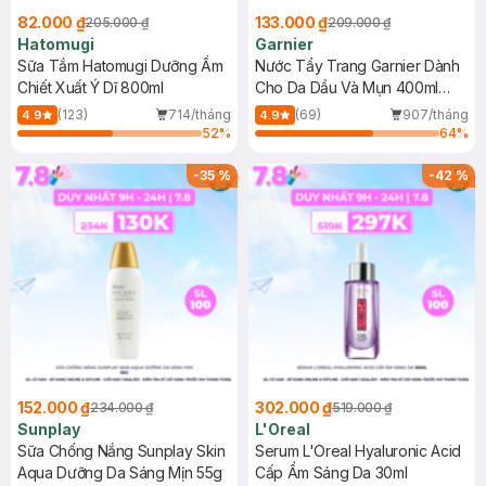
82.000 ₫
133.000 ₫
205.000 ₫
209.000 ₫
Hatomugi
Garnier
Sữa Tắm Hatomugi Dưỡng Ẩm
Nước Tẩy Trang Garnier Dành
Chiết Xuất Ý Dĩ 800ml
Cho Da Dầu Và Mụn 400ml
(Mới)
(123)
714/tháng
(69)
907/tháng
4.9
4.9
52
%
64
%
-
35
%
-
42
%
152.000 ₫
302.000 ₫
234.000 ₫
519.000 ₫
Sunplay
L'Oreal
Sữa Chống Nắng Sunplay Skin
Serum L'Oreal Hyaluronic Acid
Aqua Dưỡng Da Sáng Mịn 55g
Cấp Ẩm Sáng Da 30ml