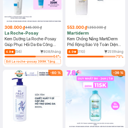
308.000 ₫
553.000 ₫
445.000 ₫
1.350.000 ₫
La Roche-Posay
Martiderm
Kem Dưỡng La Roche-Posay
Kem Chống Nắng MartiDerm
Giúp Phục Hồi Da Đa Công
Phổ Rộng Bảo Vệ Toàn Diện
Dụng 40ml
40ml
(56)
808/tháng
(110)
251/tháng
4.9
4.9
64
%
75
%
Bill La roche-posay 399K Tặng
Gel rửa mặt da dầu nhạy cảm 50ml
(SL có hạn)
-
60
%
-
36
%