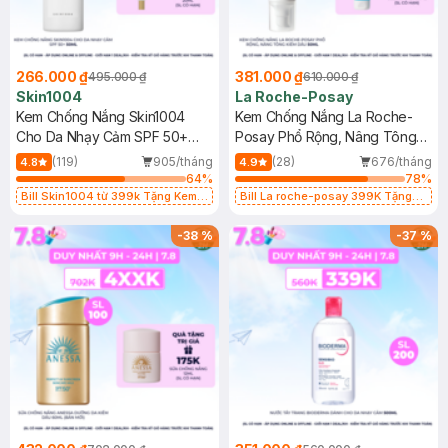
266.000 ₫
381.000 ₫
495.000 ₫
610.000 ₫
Skin1004
La Roche-Posay
Kem Chống Nắng Skin1004
Kem Chống Nắng La Roche-
Cho Da Nhạy Cảm SPF 50+
Posay Phổ Rộng, Nâng Tông
50ml
Kiềm Dầu 50ml
(119)
905/tháng
(28)
676/tháng
4.8
4.9
64
%
78
%
Bill Skin1004 từ 399k Tặng Kem
Bill La roche-posay 399K Tặng
Chống Nắng Cho Da Nhạy Cảm
Gel rửa mặt da dầu nhạy cảm 50ml
SPF 50+ 20ml (SL Có Hạn)
(SL có hạn)
-
38
%
-
37
%