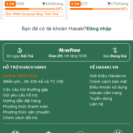
(108)
454/tháng
(27)
275/tháng
4.9
4.9
48
%
46
%
Bill 199K Sunplay tặng Tinh Chất
Chống Nắng 7g trị giá 30K (SL có
hạn)
Bạn đã có tài khoản Hasaki?
Đăng nhập
return
nowfree
price
HỖ TRỢ KHÁCH HÀNG
VỀ HASAKI.VN
Hotline:
1800 6324
Giới thiệu Hasaki.vn
(Miễn phí , 08-22h kể cả T7, CN)
Chính sách bảo mật
Điều khoản sử dụng
Các câu hỏi thường gặp
Hasaki cẩm nang
Gửi yêu cầu hỗ trợ
Tuyển dụng
Hướng dẫn đặt hàng
Liên hệ
Phương thức thanh toán
Phương thức vận chuyển
Chính sách đổi trả