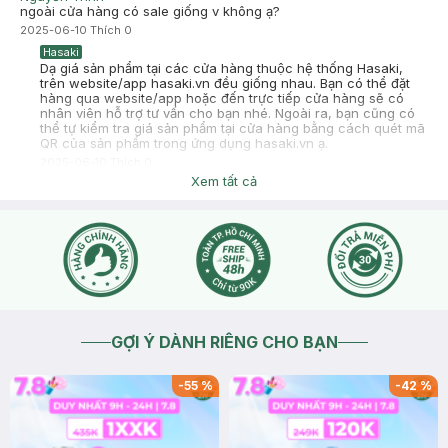
ngoài cửa hàng có sale giống v không ạ?
2025-06-10
Thích
0
Hasaki
Dạ giá sản phẩm tại các cửa hàng thuộc hệ thống Hasaki,
trên website/app hasaki.vn đều giống nhau. Bạn có thể đặt
hàng qua website/app hoặc đến trực tiếp cửa hàng sẽ có
nhân viên hỗ trợ tư vấn cho bạn nhé. Ngoài ra, bạn cũng có
thể tự kiểm tra giá sản phẩm tại cửa hàng bằng cách quét mã
QR của sản phẩm trong ứng dụng hasaki.vn ạ.
2025-06-10
Thích
0
Xem tất cả
GỢI Ý DÀNH RIÊNG CHO BẠN
-
55
%
-
42
%