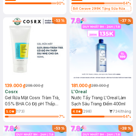
90
%
64
%
Bill Cerave 299K Tặng Sữa Rửa
Mặt Cerave 30ml (SL có hạn)
-
53
%
-
37
%
139.000 ₫
181.000 ₫
298.000 ₫
289.000 ₫
Cosrx
L'Oreal
Gel Rửa Mặt Cosrx Tràm Trà,
Nước Tẩy Trang L'Oreal Làm
0.5% BHA Có Độ pH Thấp
Sạch Sâu Trang Điểm 400ml
150ml
(173)
(298)
734/tháng
5.0
4.8
7
%
64
%
-
53
%
-
38
%